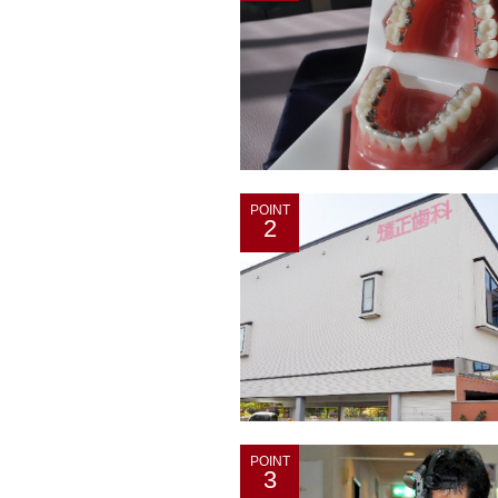
POINT
2
POINT
3