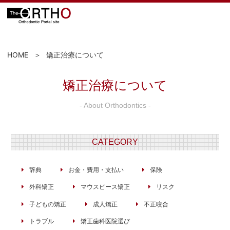
HOME
矯正治療について
矯正治療について
- About Orthodontics -
CATEGORY
辞典
お金・費用・支払い
保険
外科矯正
マウスピース矯正
リスク
子どもの矯正
成人矯正
不正咬合
トラブル
矯正歯科医院選び