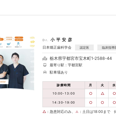
小平安彦
Dr.
日本矯正歯科学会
認定医
臨床指導
栃木県宇都宮市宝木町1-2588-44
最寄り駅：宇都宮駅
駐車場あり
診療時間
月
火
○
△
○
10:00-13:00
○
○
○
14:30-19:00
△
：急患対応のみ、
▲
：土日は18:00まで