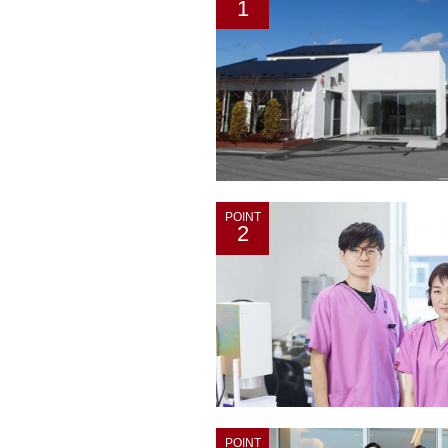
1
POINT
2
POINT