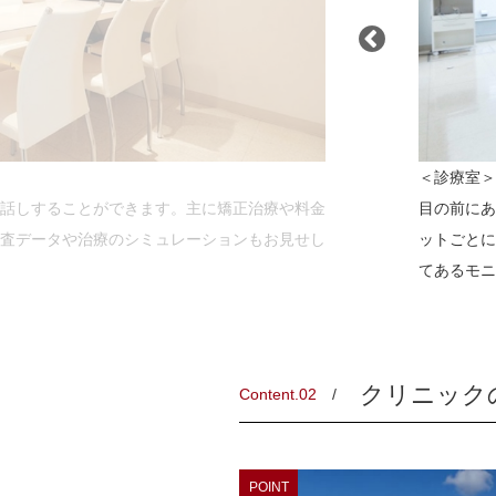
＜診療室＞
話しすることができます。主に矯正治療や料金
目の前にあ
査データや治療のシミュレーションもお見せし
ットごとに
てあるモニ
クリニック
Content.02
POINT