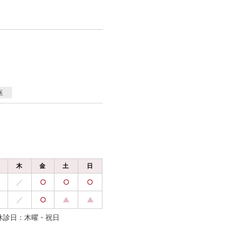
医
水
木
金
土
日
／
○
○
○
／
○
▲
▲
休診日：木曜・祝日