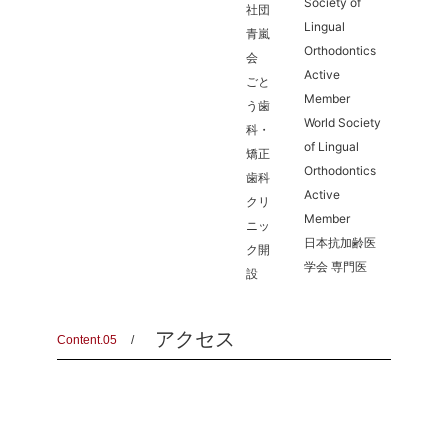
Society of
社団
Lingual
青嵐
Orthodontics
会
Active
ごと
Member
う歯
World Society
科・
of Lingual
矯正
Orthodontics
歯科
Active
クリ
Member
ニッ
日本抗加齢医
ク開
学会 専門医
設
アクセス
Content.05