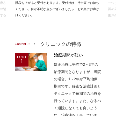
療さ
階段を上がると受付があります。受付後は、待合室でお待ち
一つ
の矯
ください。何か不明な点がございましたら、お気軽にお声が
調の
する
けください。
囲気
クリニックの特徴
Content.02
治療期間が短い
POINT
1
矯正治療は平均で2～3年の
治療期間となりますが、当院
の場合、1～2年が平均治療
期間です。綿密な治療計画と
テクニックで短期間の治療を
行っています。また、なるべ
く通院しなくても良いよう
に、治療法を工夫していま