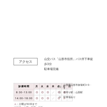
山交バス「山形市役所」バス停下車徒
アクセス
歩3分
駐車場完備
山形県山形市旅篭町3-5-
診療時間
月
火
水
木
金
土
日
4
8:30-13:00
○
○
○
／
○
○
最寄り駅：山形駅
／
駐車場あり
14:00-18:00
○
○
○
／
○
▲
／
▲
：土曜は16:00まで