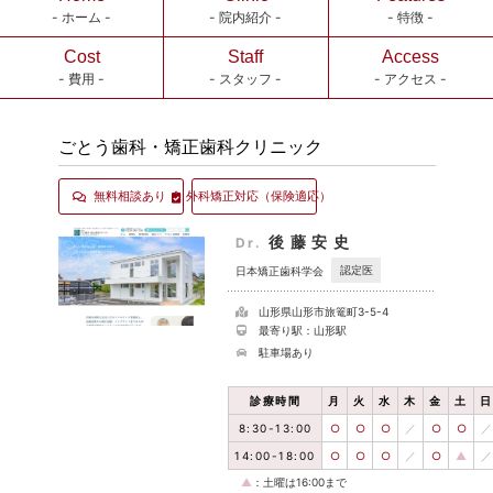
- ホーム -
- 院内紹介 -
- 特徴 -
Cost
Staff
Access
- 費用 -
- スタッフ -
- アクセス -
ごとう歯科・矯正歯科クリニック
無料相談あり
外科矯正対応
（保険適応）
後藤安史
Dr.
認定医
日本矯正歯科学会
山形県山形市旅篭町3-5-4
最寄り駅：山形駅
駐車場あり
診療時間
月
火
水
木
金
土
日
8:30-13:00
○
○
○
／
○
○
／
14:00-18:00
○
○
○
／
○
▲
／
▲
：土曜は16:00まで