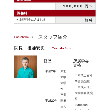
200,000 円〜
調整料
※ 上記料金に含まれる
無料
スタッフ紹介
Content.04
院長
後藤安史
Yasushi Goto
経歴
所属学会・
資格
平成2年
東北
日本矯正歯科
大学
学会 認定医
歯学
日本成人矯正
部
歯科学会 認定
卒業
医
平成20年
医療
European
法人