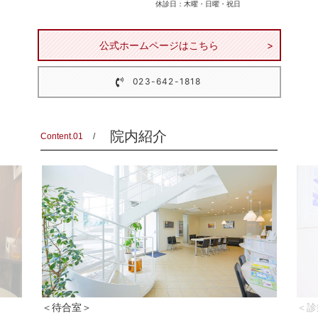
休診日：木曜・日曜・祝日
公式ホームページはこちら
023-642-1818
院内紹介
Content.01
＜待合室＞
＜診