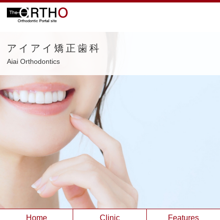
アイアイ矯正歯科
Aiai Orthodontics
Home
Clinic
Features