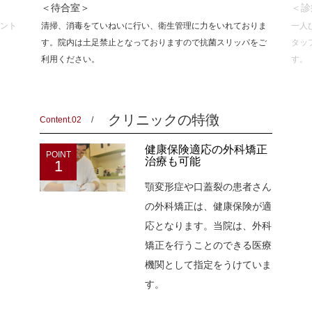
＜待合室＞
＜診
ント
清掃、消毒をていねいに行い、衛生管理に力をいれておりま
一人
す。院内は土足禁止となっておりますので抗菌スリッパをご
タッ
利用ください。
す。
クリニックの特徴
Content.02
健康保険適応の外科矯正
POINT
治療も可能
1
顎変形症や口蓋裂の患者さん
の外科矯正は、健康保険が適
応となります。当院は、外科
矯正を行うことのできる医療
機関として指定をうけていま
す。