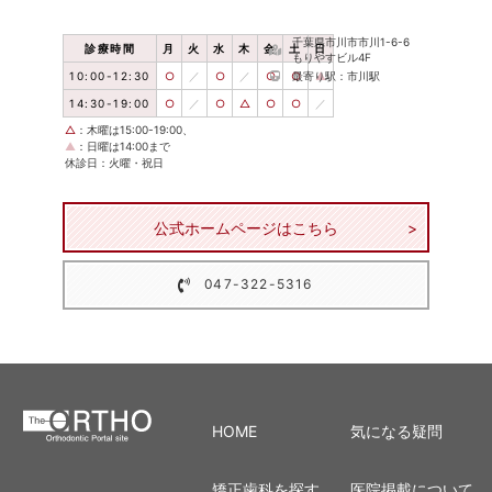
千葉県市川市市川1-6-6
診療時間
月
火
水
木
金
土
日
もりやすビル4F
10:00-12:30
○
／
○
／
○
○
最寄り駅：市川駅
▲
14:30-19:00
○
／
○
△
○
○
／
△
：木曜は15:00-19:00、
▲
：日曜は14:00まで
休診日：火曜・祝日
公式ホームページはこちら
047-322-5316
HOME
気になる疑問
矯正歯科を探す
医院掲載について