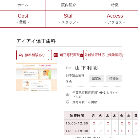
- ホーム -
- 院内紹介 -
- 特徴 -
Cost
Staff
Access
- 費用 -
- スタッフ -
- アクセス -
アイアイ矯正歯科
無料相談あり
矯正専門医院
外科矯正対応
（保険適応）
山下利明
Dr.
日本矯正歯科
認定医
指導医
学会
千葉県市川市市川1-6-6 もりやす
ビル4F
最寄り駅：市川駅
診療時間
月
火
水
木
金
土
日
10:00-12:30
○
／
○
／
○
○
▲
14:30-19:00
○
／
○
△
○
○
／