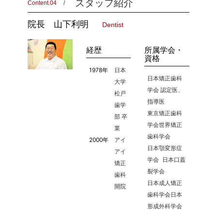
スタッフ紹介
Content.04
院長
山下利明
Dentist
経歴
所属学会・
資格
1978年
日本
日本矯正歯科
大学
学会 認定医、
松戸
指導医
歯学
東京矯正歯科
部 卒
学会 世界矯正
業
歯科学会
2000年
アイ
日本顎変形症
アイ
学会 日本口蓋
矯正
裂学会
歯科
日本成人矯正
開院
歯科学会 日本
形成外科学会