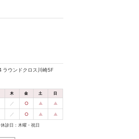
4 ラウンドクロス川崎5F
水
木
金
土
日
／
○
▲
▲
／
○
▲
▲
休診日：木曜・祝日