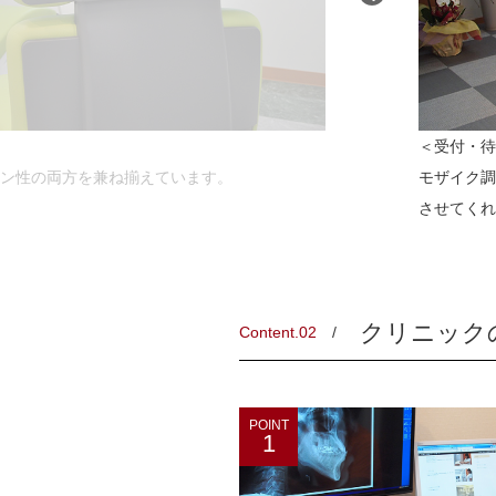
＜受付・待
ン性の両方を兼ね揃えています。
モザイク調
させてくれ
クリニック
Content.02
POINT
1