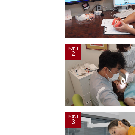
POINT
2
POINT
3