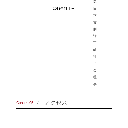
業
2018年11月〜
日
本
舌
側
矯
正
歯
科
学
会
理
事
アクセス
Content.05