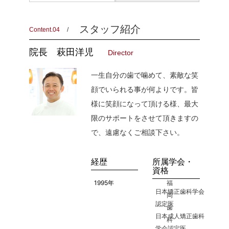
スタッフ紹介
Content.04
院長
萩田洋児
Director
一生自分の歯で噛めて、素敵な笑
顔でいられる事が何よりです。皆
様に笑顔になって頂ける様、最大
限のサポートをさせて頂きますの
で、遠慮なくご相談下さい。
経歴
所属学会・
資格
1995年
福
日本矯正歯科学会
岡
認定医
歯
日本成人矯正歯科
科
学会認定医