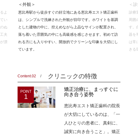
＜外観＞
＜診
るよ
恵比寿駅から徒歩すぐの好立地にある恵比寿エスト矯正歯科
診療
てい
は、シンプルで洗練された外観が目印です。ホワイトを基調
周囲
のぬ
とした建物の中に、控えめながら上品なサインが配置され、
す。
工夫
落ち着いた雰囲気の中にも高級感を感じさせます。初めて訪
器を
が漂
れる方にも入りやすい、開放的でクリーンな印象を大切にし
は常
ています。
きる
クリニックの特徴
Content.02
矯正治療に、まっすぐに
POINT
向き合う姿勢
1
恵比寿エスト矯正歯科の院長
が大切にしているのは、「一
人ひとりの患者に、真剣に、
誠実に向き合うこと」。矯正