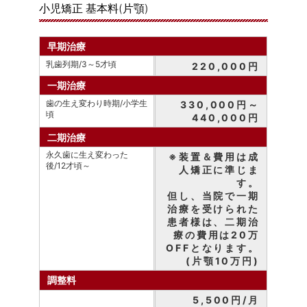
小児矯正 基本料(片顎)
早期治療
乳歯列期/3～5才頃
220,000円
一期治療
歯の生え変わり時期/小学生
330,000円～
頃
440,000円
二期治療
永久歯に生え変わった
※装置＆費用は成
後/12才頃～
人矯正に準じま
す。
但し、当院で一期
治療を受けられた
患者様は、二期治
療の費用は20万
OFFとなります。
(片顎10万円)
調整料
5,500円/月