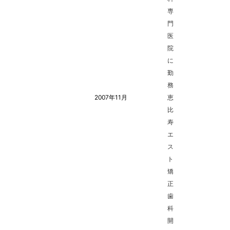
専
門
医
院
に
勤
務
2007年11月
恵
比
寿
エ
ス
ト
矯
正
歯
科
開