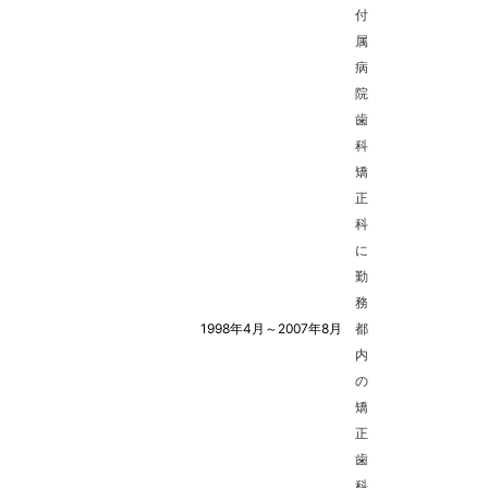
付
属
病
院
歯
科
矯
正
科
に
勤
務
1998年4月～2007年8月
都
内
の
矯
正
歯
科