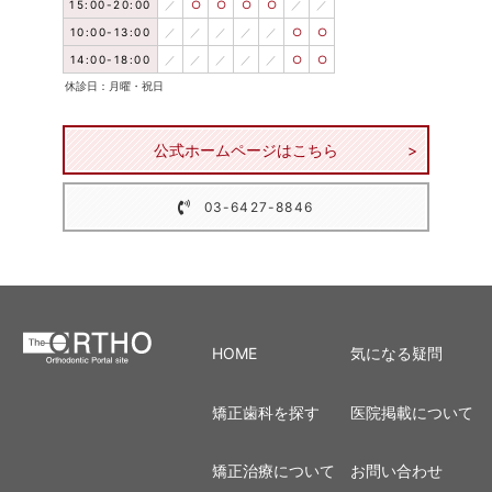
15:00-20:00
／
○
○
○
○
／
／
10:00-13:00
／
／
／
／
／
○
○
14:00-18:00
／
／
／
／
／
○
○
休診日：月曜・祝日
公式ホームページはこちら
03-6427-8846
HOME
気になる疑問
矯正歯科を探す
医院掲載について
矯正治療について
お問い合わせ