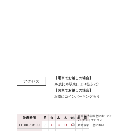
【電車でお越しの場合】
アクセス
JR恵比寿駅東口より徒歩2分
【お車でお越しの場合】
近隣にコインパーキングあり
東京都渋谷区恵比寿1-20-
診療時間
月
火
水
木
金
土
日
27 エストエビス2F
11:00-13:00
／
○
○
○
○
／
最寄り駅：恵比寿駅
／