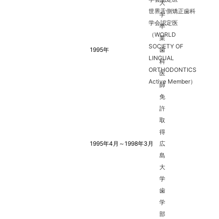
大
世界舌側矯正歯科
学
学会認定医
卒
（WORLD
業
SOCIETY OF
1995年
歯
LINGUAL
科
ORTHODONTICS
医
Active Member）
師
免
許
取
得
1995年4月～1998年3月
広
島
大
学
歯
学
部