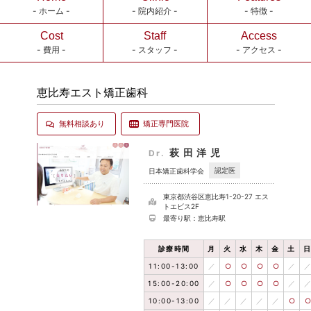
- ホーム -
- 院内紹介 -
- 特徴 -
Cost
Staff
Access
- 費用 -
- スタッフ -
- アクセス -
恵比寿エスト矯正歯科
無料相談あり
矯正専門医院
萩田洋児
Dr.
認定医
日本矯正歯科学会
東京都渋谷区恵比寿1-20-27 エス
トエビス2F
最寄り駅：恵比寿駅
診療時間
月
火
水
木
金
土
11:00-13:00
／
○
○
○
○
／
15:00-20:00
／
○
○
○
○
／
10:00-13:00
／
／
／
／
／
○
○