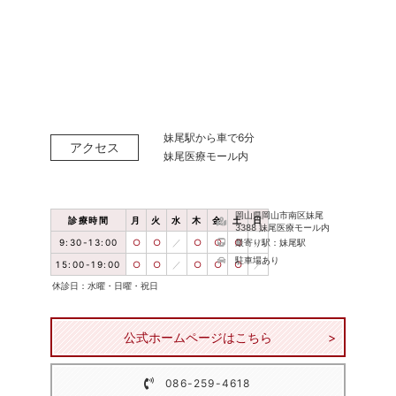
妹尾駅から車で6分
アクセス
妹尾医療モール内
岡山県岡山市南区妹尾
診療時間
月
火
水
木
金
土
日
3388 妹尾医療モール内
9:30-13:00
○
○
／
○
○
○
最寄り駅：妹尾駅
／
駐車場あり
15:00-19:00
○
○
／
○
○
○
／
休診日：水曜・日曜・祝日
公式ホームページはこちら
086-259-4618