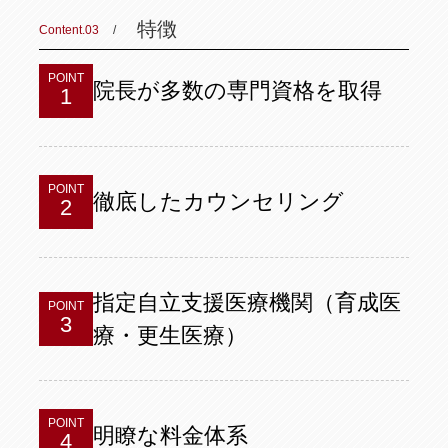
特徴
Content.03
POINT
院長が多数の専門資格を取得
1
POINT
徹底したカウンセリング
2
指定自立支援医療機関（育成医
POINT
3
療・更生医療）
POINT
明瞭な料金体系
4