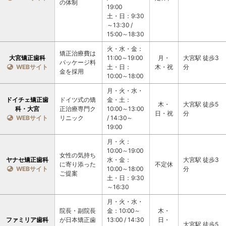
の体制
19:00
土・日：9:30
～13:30 / 
15:00～18:30
火・水・金：
矯正治療費は
大宮矯正歯科
11:00～19:00
月・
大宮駅 徒歩3
パッケージ料
  WEBサイト
土・日：
木・祝
分
金を採用
10:00～18:00
月・火・水・
ドイチェ矯正歯
ドイツ式の矯
金・土：
木・
大宮駅 徒歩5
科・大宮
正治療専門ク
10:00～13:00 
日・祝
分
  WEBサイト
リニック
/ 14:30～
19:00
月・火：
10:00～19:00
女性の気持ち
ヤナセ矯正歯科
水・金：
大宮駅 徒歩3
に寄り添った
不定休
  WEBサイト
10:00～18:00
分
ご提案
土・日：9:30
～16:30
月・火・水・
院長・副院長
金：10:00～
木・
ファミリア歯科
が日本矯正歯
13:00 / 14:30
日・
大宮駅 徒歩5