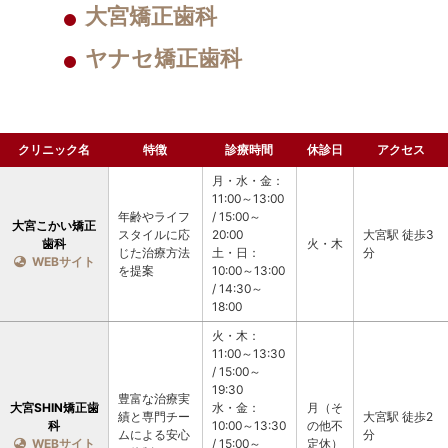
大宮矯正歯科
ヤナセ矯正歯科
クリニック名
特徴
診療時間
休診日
アクセス
月・水・金：
11:00～13:00 
年齢やライフ
/ 15:00～
大宮こかい矯正
スタイルに応
20:00
大宮駅 徒歩3
歯科
火・木
じた治療方法
土・日：
分
  WEBサイト
を提案
10:00～13:00 
/ 14:30～
18:00
火・木：
11:00～13:30 
/ 15:00～
19:30
豊富な治療実
大宮SHIN矯正歯
水・金：
月（そ
績と専門チー
大宮駅 徒歩2
科
10:00～13:30 
の他不
ムによる安心
分
  WEBサイト
/ 15:00～
定休）