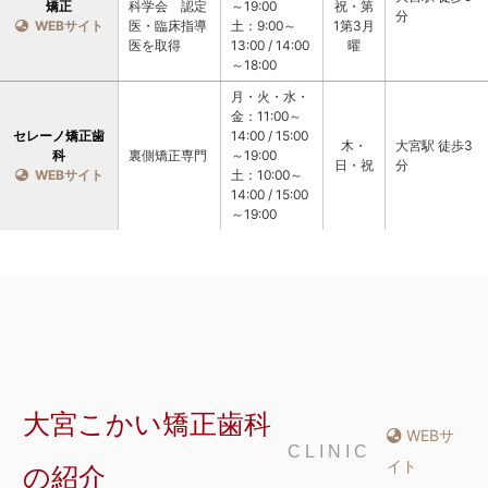
矯正
科学会　認定
～19:00
祝・第
分
  WEBサイト
医・臨床指導
土：9:00～
1第3月
医を取得
13:00 / 14:00
曜
～18:00
月・火・水・
金：11:00～
セレーノ矯正歯
14:00 / 15:00
木・
大宮駅 徒歩3
科
裏側矯正専門
～19:00
日・祝
分
  WEBサイト
土：10:00～
14:00 / 15:00
～19:00
大宮こかい矯正歯科
WEBサ
CLINIC
イト
の紹介