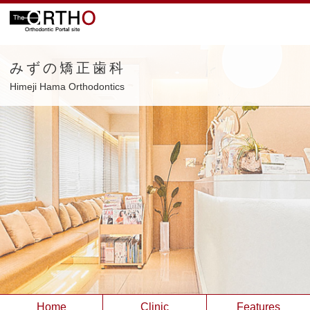
みずの矯正歯科
Himeji Hama Orthodontics
Home
Clinic
Features