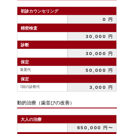
初診カウンセリング
0 円
精密検査
30,000 円
診断
30,000 円
保定
装置代
50,000 円
保定
1回の診察代
3,000 円
動的治療（歯並びの改善）
大人の治療
650,000 円〜