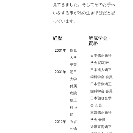
見てきました。そしてそのお手伝
いをする事が私の生き甲斐だと思
っています。
経歴
所属学会・
資格
2001年
鶴見
日本矯正歯科
大学
学会 認定医
卒業
日本成人矯正
2001年
朝日
歯科学会 会員
大学
日本舌側矯正
付属
歯科学会 会員
病院
日本顎咬合学
矯正
会 会員
科 入
東京矯正歯科
局
学会 会員
2012年
みず
近畿東海矯正
の矯