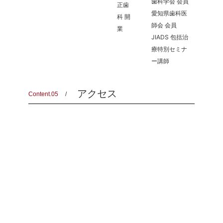
歯科学会 会員
正歯
愛知県歯科医
科 開
師会 会員
業
JIADS 包括治
療特別セミナ
ー講師
アクセス
Content.05