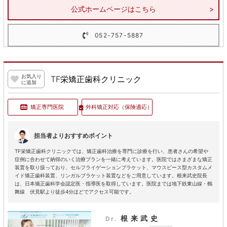
公式ホームページはこちら
052-757-5887
お気入り
TF栄矯正歯科クリニック
に追加
矯正専門医院
外科矯正対応
（保険適応）
担当者よりおすすめポイント
TF栄矯正歯科クリニックでは、矯正歯科治療を専門に診療を行い、患者さんの希望や
症例に合わせて納得のいく治療プランを一緒に考えています。医院ではさまざまな矯正
装置を取り扱っており、セルフライゲーションブラケット、マウスピース型カスタムメ
イド矯正歯科装置、リンガルブラケット装置などをご用意しています。根来武史院長
は、日本矯正歯科学会認定医・指導医を取得しています。医院までは地下鉄東山線・鶴
舞線 伏見駅より徒歩4分ほどでアクセス可能です。
根来武史
Dr.