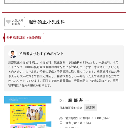
お気入り
服部矯正小児歯科
に追加
外科矯正対応
（保険適応）
担当者よりおすすめポイント
服部矯正小児歯科では、小児歯科、矯正歯科、予防歯科を3本柱とし、一般歯科、ホワ
イトニング、睡眠時無呼吸症候群の治療などにも対応しています。患者さん一人ひとり
と向き合い、よりよ良い治療の提供と予防管理に取り組んでいます。矯正歯科ではお子
さんから大人の方まで幅広く対応し、精密検査をしっかり行った上で治療計画を立てて
からスタートしています。医院までは名鉄豊田線 豊田市駅より徒歩3分ほどで、専用
駐車場は8台分の用意があります。
服部基一
Dr.
認定医
日本矯正歯科学会
愛知県豊田市西町6-3-7 KKビル4F
最寄り駅：豊田市駅