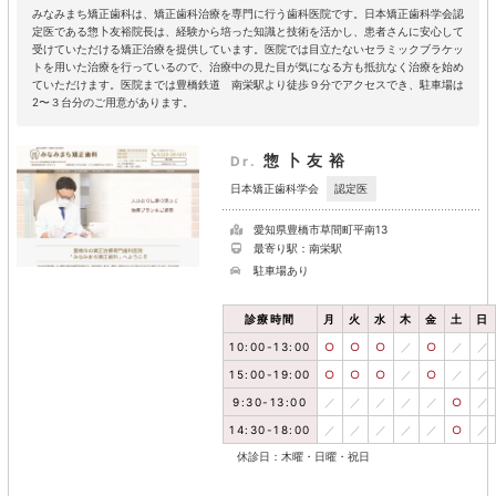
みなみまち矯正歯科は、矯正歯科治療を専門に行う歯科医院です。日本矯正歯科学会認
定医である惣卜友裕院長は、経験から培った知識と技術を活かし、患者さんに安心して
受けていただける矯正治療を提供しています。医院では目立たないセラミックブラケッ
トを用いた治療を行っているので、治療中の見た目が気になる方も抵抗なく治療を始め
ていただけます。医院までは豊橋鉄道 南栄駅より徒歩９分でアクセスでき、駐車場は
2〜３台分のご用意があります。
惣卜友裕
Dr.
認定医
日本矯正歯科学会
愛知県豊橋市草間町平南13
最寄り駅：南栄駅
駐車場あり
診療時間
月
火
水
木
金
土
日
10:00-13:00
○
○
○
／
○
／
／
15:00-19:00
○
○
○
／
○
／
／
9:30-13:00
／
／
／
／
／
○
／
14:30-18:00
／
／
／
／
／
○
／
休診日：木曜・日曜・祝日