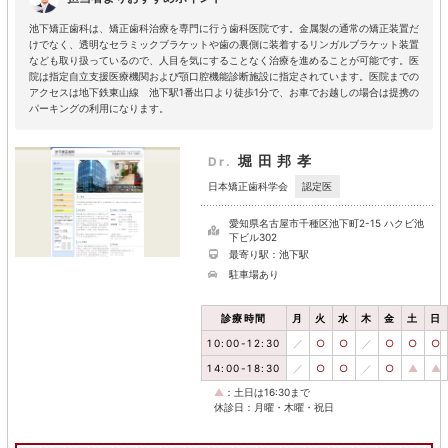
池下矯正歯科は、矯正歯科治療を専門に行う歯科医院です。金属製の通常の矯正装置だ
けでなく、透明なセラミックブラケットや歯の裏側に装着するリンガルブラケット装置
なども取り扱っているので、人目を気にすることなく治療を進めることが可能です。医
院は指定自立支援医療機関および顎口腔機能診断施設に指定されています。医院までの
アクセスは地下鉄東山線 池下駅1番出口より徒歩1分で、お車でお越しの場合は提携の
パーキングの利用になります。
堀田邦孝
Dr.
認定医
日本矯正歯科学会
愛知県名古屋市千種区池下町2-15 ハクビ池
下ビル302
最寄り駅：池下駅
駐車場あり
診療時間
月
火
水
木
金
土
日
10:00-12:30
／
○
○
／
○
○
○
14:00-18:30
／
○
○
／
○
▲
▲
▲
：土日は16:30まで
休診日：月曜・木曜・祝日