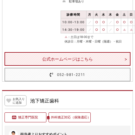
駐車場あり
診療時間
月
火
水
木
金
土
日
10:00-13:00
／
○
○
／
○
○
○
14:30-19:00
／
○
○
／
○
▲
▲
▲
：土日は18:00まで
休診日：月曜・木曜・日曜（隔週）・祝日
公式ホームページはこちら
052-981-2211
お気入り
池下矯正歯科
に追加
矯正専門医院
外科矯正対応
（保険適応）
担当者よりおすすめポイント