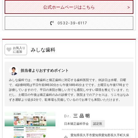
公式ホームページはこちら
0532-39-6117
お気入り
みしな歯科
に追加
担当者よりおすすめポイント
みしな歯科では、一般歯科と矯正歯科に対応する歯科医院です。休診日は水曜、日曜
で、d診療時間は平日午前9時30分から午後18時45分までです。土曜日も午後17時まで
診療していますので、平日の来院が難しい方でも通院しやすい環境を整えています。た
だし、土曜日の午後は矯正歯科のみの診療です。医院までのアクセスは、リニモはなみ
ずき通駅より徒歩2分で、駐車場も完備しているのでお車でも来院いただけます。
三品明
Dr.
認定医
日本矯正歯科学会
愛知県長久手市愛知県愛知郡長久手町久保