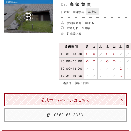
髙須寛貴
Dr.
認定医
日本矯正歯科学会
愛知県西尾市本町25
最寄り駅：西尾駅
駐車場あり
診療時間
月
火
水
木
金
土
日
10:30-13:00
○
○
／
○
○
／
／
15:00-20:00
○
○
／
○
○
／
／
10:00-13:00
／
／
／
／
／
○
／
14:30-19:30
／
／
／
／
／
○
／
休診日：水曜・日曜
公式ホームページはこちら
0563-65-3353