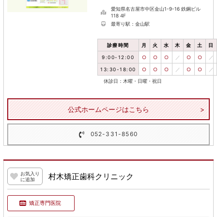
愛知県名古屋市中区金山1-9-16 鉄鋼ビル
118 4F
最寄り駅：金山駅
診療時間
月
火
水
木
金
土
日
9:00-12:00
○
○
○
／
○
○
／
13:30-18:00
○
○
○
／
○
○
／
休診日：木曜・日曜・祝日
公式ホームページはこちら
052-331-8560
お気入り
村木矯正歯科クリニック
に追加
矯正専門医院