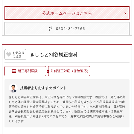
公式ホームページはこちら
0532-31-7766
お気入り
きしもと刈谷矯正歯科
に追加
矯正専門医院
外科矯正対応
（保険適応）
担当者よりおすすめポイント
きしもと刈谷矯正歯科は、矯正治療を専門に行う歯科医院です。医院では、見た目の美
しさと体の健康に最大限配慮するため、健康な小臼歯を抜かない”小臼歯非抜歯式”の矯
正治療を確立した矯正治療に取り組んでいるのが特徴です。岸本雅吉院長は、日本顎咬
合学会会員咬み合わせ認定医を取得しています。医院まではJR東海道本線・名鉄三河
線 刈谷駅北口より徒歩2分でアクセスでき、お車で来院の際は専用駐車場をご利用い
ただけます。