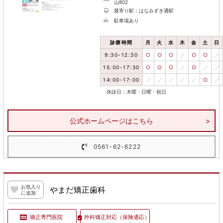
山802
最寄り駅：はなみずき通駅
駐車場あり
診療時間
月
火
水
木
金
土
日
9:30-12:30
○
○
○
／
○
○
／
15:00-17:30
○
○
○
／
○
／
／
14:00-17:00
／
／
／
／
／
○
／
休診日：木曜・日曜・祝日
公式ホームページはこちら
0561-62-6222
お気入り
やまだ矯正歯科
に追加
矯正専門医院
外科矯正対応
（保険適応）