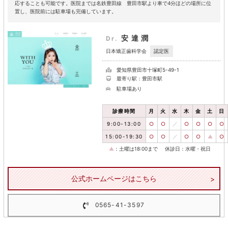
応することも可能です。医院までは名鉄豊田線 豊田市駅より車で4分ほどの場所に位
置し、医院前には駐車場も完備しています。
安達潤
Dr.
認定医
日本矯正歯科学会
愛知県豊田市十塚町5-49-1
最寄り駅：豊田市駅
駐車場あり
診療時間
月
火
水
木
金
土
日
9:00-13:00
○
○
／
○
○
○
○
15:00-19:30
○
○
／
○
○
▲
○
▲
：土曜は18:00まで
休診日：水曜・祝日
公式ホームページはこちら
0565-41-3597