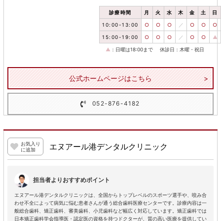
診療時間
月
火
水
木
金
土
日
10:00-13:00
○
○
○
／
○
○
○
15:00-19:00
○
○
○
／
○
○
▲
▲
：日曜は18:00まで
休診日：木曜・祝日
公式ホームページはこちら
052-876-4182
お気入り
エヌアール港デンタルクリニック
に追加
担当者よりおすすめポイント
エヌアール港デンタルクリニックは、全国からトップレベルのスポーツ選手や、咬み合
わせ不全によって病気に悩む患者さんが通う総合歯科医療センターです。診療内容は一
般総合歯科、矯正歯科、審美歯科、小児歯科など幅広く対応しています。矯正歯科では
日本矯正歯科学会指導医・認定医の資格を持つドクターが、質の高い医療を提供してい