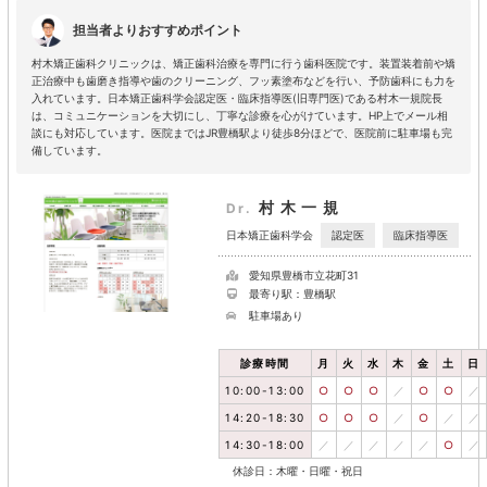
担当者よりおすすめポイント
村木矯正歯科クリニックは、矯正歯科治療を専門に行う歯科医院です。装置装着前や矯
正治療中も歯磨き指導や歯のクリーニング、フッ素塗布などを行い、予防歯科にも力を
入れています。日本矯正歯科学会認定医・臨床指導医(旧専門医)である村木一規院長
は、コミュニケーションを大切にし、丁寧な診療を心がけています。HP上でメール相
談にも対応しています。医院まではJR豊橋駅より徒歩8分ほどで、医院前に駐車場も完
備しています。
村木一規
Dr.
認定医
臨床指導医
日本矯正歯科学会
愛知県豊橋市立花町31
最寄り駅：豊橋駅
駐車場あり
診療時間
月
火
水
木
金
土
日
10:00-13:00
○
○
○
／
○
○
／
14:20-18:30
○
○
○
／
○
／
／
14:30-18:00
／
／
／
／
／
○
／
休診日：木曜・日曜・祝日