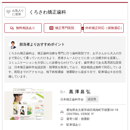
お気入り
くろさわ矯正歯科
に追加
無料相談あり
矯正専門医院
外科矯正対応
（保険適応）
担当者よりおすすめポイント
くろさわ矯正歯科は、矯正歯科治療を専門に行う歯科医院です。お子さんから大人の方
まで安心して通っていただけるよう、患者さん一人ひとりに合った治療方針を提案し、
コミュニケーションを大切にした診療を心がけています。歯学博士である黒澤昌弘院長
は、日本矯正歯科学会認定医・指導医を取得しており、初診相談は無料で対応していま
す。医院までのアクセスは、地下鉄桜通線 徳重駅から徒歩５分で、駐車場は６台分完
備しています。
黒澤昌弘
Dr.
認定医
日本矯正歯科学会
愛知県名古屋市緑区鳴海町字徳重34-19
CENTRAL VERGE 1F
最寄り駅：徳重駅
駐車場あり