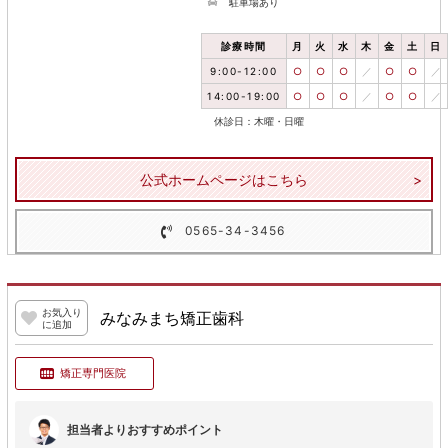
駐車場あり
診療時間
月
火
水
木
金
土
日
9:00-12:00
○
○
○
／
○
○
／
14:00-19:00
○
○
○
／
○
○
／
休診日：木曜・日曜
公式ホームページはこちら
0565-34-3456
お気入り
みなみまち矯正歯科
に追加
矯正専門医院
担当者よりおすすめポイント