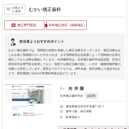
お気入り
むかい矯正歯科
に追加
矯正専門医院
外科矯正対応
（保険適応）
担当者よりおすすめポイント
むかい矯正歯科では、顎関節の状態を考慮した矯正治療を行っています。矯正治療をは
じめる前に顎関節のズレが大きければ、まず顎関節安定化装置によって顎関節の位置を
補正してから治療を開始しています。向井陽院長は、日本矯正歯科学会認定医、日本口
腔外科学会専門医を取得しており、医院では矯正治療の他に、いびき・睡眠時無呼吸の
治療にも対応しています。医院までのアクセスは、JR中央線 春日井駅より徒歩3分ほ
どで、医院裏側に5台分の専用駐車場を設けています。
向井陽
Dr.
認定医
日本矯正歯科学会
愛知県春日井市中央通1-32-1
最寄り駅：春日井駅
駐車場あり