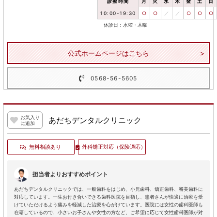
診療時間
月
火
水
木
金
土
日
10:00-19:30
○
○
／
／
○
○
○
休診日：水曜・木曜
公式ホームページはこちら
0568-56-5605
お気入り
あだちデンタルクリニック
に追加
無料相談あり
外科矯正対応
（保険適応）
担当者よりおすすめポイント
あだちデンタルクリニックでは、一般歯科をはじめ、小児歯科、矯正歯科、審美歯科に
対応しています。一生お付き合いできる歯科医院を目指し、患者さんが快適に治療を受
けていただけるよう痛みを軽減した治療を心がけています。医院には女性の歯科医師も
在籍しているので、小さいお子さんや女性の方など、ご希望に応じて女性歯科医師が対