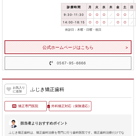
診療時間
月
火
水
木
金
土
日
9:30-11:30
○
○
○
／
○
○
／
14:00-18:15
○
○
○
／
○
○
／
休診日：木曜・日曜・祝日
公式ホームページはこちら
0567-95-6666
お気入り
ふじき矯正歯科
に追加
矯正専門医院
外科矯正対応
（保険適応）
担当者よりおすすめポイント
ふじき矯正歯科は、矯正歯科治療を専門に行う歯科医院です。矯正歯科治療だけでな