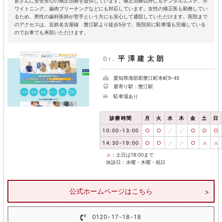
皆さんに安全安心の矯正治療を提供しています。矯正治療以外にもデンタルエステ、ホ
ワイトニング、歯肉ブリーチングなどにも対応しています。女性の矯正医も勤務してい
るため、男性の歯科医師が苦手という方にも安心して通院していただけます。医院まで
のアクセスは、近鉄名古屋線 蟹江駅より徒歩5分で、医院前に駐車場も完備している
のでお車でも来院いただけます。
平澤建太朗
Dr.
愛知県海部郡蟹江町本町9-45
最寄り駅：蟹江駅
駐車場あり
診療時間
月
火
水
木
金
土
日
10:00-13:00
○
○
／
／
○
○
○
14:30-19:00
○
○
／
／
○
▲
▲
▲
：土日は18:00まで
休診日：水曜・木曜・祝日
公式ホームページはこちら
0120-17-18-18