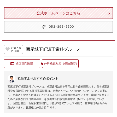
公式ホームページはこちら
052-895-5500
お気入り
西尾城下町矯正歯科ブルーノ
に追加
矯正専門医院
外科矯正対応
（保険適応）
担当者よりおすすめポイント
西尾城下町矯正歯科ブルーノは、矯正歯科治療を専門に行う歯科医院です。日本矯正歯
科学会 認定医である高須寛貴院長は、患者さん一人ひとりのカウンセリングを大事に
し、患者さん皆さんに満足いただけるよう日々の診療に努めています。歯並びを整える
ために必要な口や口周りの筋圧を改善する口腔筋機能療法（MFT）も実施していま
す。医院は名鉄 西尾駅東側出口より徒歩5分でアクセス可能で、駐車場は8台分の用
意があります。瓦屋根の外観が目印です。