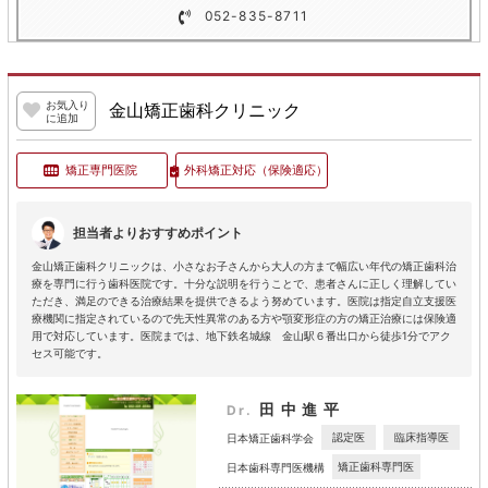
052-835-8711
お気入り
金山矯正歯科クリニック
に追加
矯正専門医院
外科矯正対応
（保険適応）
担当者よりおすすめポイント
金山矯正歯科クリニックは、小さなお子さんから大人の方まで幅広い年代の矯正歯科治
療を専門に行う歯科医院です。十分な説明を行うことで、患者さんに正しく理解してい
ただき、満足のできる治療結果を提供できるよう努めています。医院は指定自立支援医
療機関に指定されているので先天性異常のある方や顎変形症の方の矯正治療には保険適
用で対応しています。医院までは、地下鉄名城線 金山駅６番出口から徒歩1分でアク
セス可能です。
田中進平
Dr.
認定医
臨床指導医
日本矯正歯科学会
矯正歯科専門医
日本歯科専門医機構