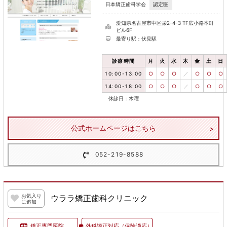
認定医
日本矯正歯科学会
愛知県名古屋市中区栄2-4-3 TF広小路本町
ビル6F
最寄り駅：伏見駅
診療時間
月
火
水
木
金
土
日
10:00-13:00
○
○
○
／
○
○
○
14:00-18:00
○
○
○
／
○
○
○
休診日：木曜
公式ホームページはこちら
052-219-8588
お気入り
ウララ矯正歯科クリニック
に追加
矯正専門医院
外科矯正対応
（保険適応）