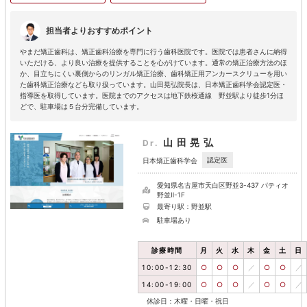
担当者よりおすすめポイント
やまだ矯正歯科は、矯正歯科治療を専門に行う歯科医院です。医院では患者さんに納得
いただける、より良い治療を提供することを心がけています。通常の矯正治療方法のほ
か、目立ちにくい裏側からのリンガル矯正治療、歯科矯正用アンカースクリューを用い
た歯科矯正治療なども取り扱っています。山田晃弘院長は、日本矯正歯科学会認定医・
指導医を取得しています。医院までのアクセスは地下鉄桜通線 野並駅より徒歩1分ほ
どで、駐車場は５台分完備しています。
山田晃弘
Dr.
認定医
日本矯正歯科学会
愛知県名古屋市天白区野並3-437 パティオ
野並Ⅱ-1F
最寄り駅：野並駅
駐車場あり
診療時間
月
火
水
木
金
土
日
10:00-12:30
○
○
○
／
○
○
／
14:00-19:00
○
○
○
／
○
○
／
休診日：木曜・日曜・祝日