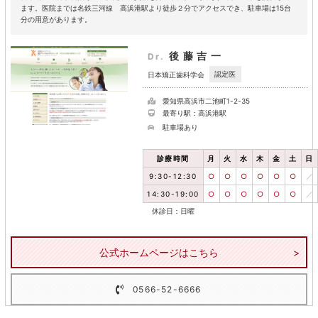
ます。医院までは名鉄三河線 高浜港駅より徒歩２分でアクセスでき、駐車場は15台
分の用意があります。
後藤吉一
Dr.
認定医
日本矯正歯科学会
愛知県高浜市二池町1-2-35
最寄り駅：高浜港駅
駐車場あり
診療時間
月
火
水
木
金
土
日
9:30-12:30
○
○
○
○
○
○
／
14:30-19:00
○
○
○
○
○
○
／
休診日：日曜
公式ホームページはこちら
0566-52-6666