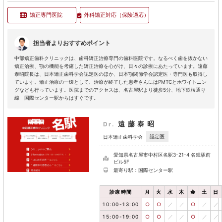
矯正専門医院
外科矯正対応
（保険適応）
担当者よりおすすめポイント
中部矯正歯科クリニックは、歯科矯正治療専門の歯科医院です。なるべく歯を抜かない
矯正治療、顎の機能を考慮した矯正治療を心がけ、日々の診療にあたっています。遠藤
泰昭院長は、日本矯正歯科学会認定医のほか、日本顎関節学会認定医・専門医も取得し
ています。矯正治療の一環として、治療が終了した患者さんにはPMTCとホワイトニン
グなども行っています。医院までのアクセスは、名古屋駅より徒歩5分、地下鉄桜通り
線 国際センター駅からはすぐです。
遠藤泰昭
Dr.
認定医
日本矯正歯科学会
愛知県名古屋市中村区名駅3-21-4 名銀駅前
ビル5F
最寄り駅：国際センター駅
診療時間
月
火
水
木
金
土
日
10:00-13:00
○
○
／
／
○
／
／
15:00-19:00
○
○
／
／
○
／
／