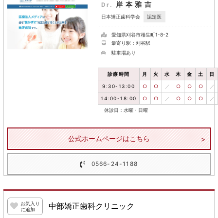
岸本雅吉
Dr.
認定医
日本矯正歯科学会
愛知県刈谷市相生町1-8-2
最寄り駅：刈谷駅
駐車場あり
診療時間
月
火
水
木
金
土
日
9:30-13:00
○
○
／
○
○
○
／
14:00-18:00
○
○
／
○
○
○
／
休診日：水曜・日曜
公式ホームページはこちら
0566-24-1188
お気入り
中部矯正歯科クリニック
に追加