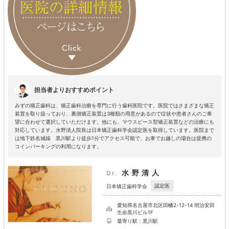
担当者よりおすすめポイント
みずの矯正歯科は、矯正歯科治療を専門に行う歯科医院です。医院ではさまざまな矯正
装置を取り扱っており、裏側矯正装置は3種類の用意があるので症状や患者さんのご希
望に合わせて選択していただけます。他にも、マウスピース型矯正装置などの治療にも
対応しています。水野清人院長は日本矯正歯科学会認定医を取得しています。医院まで
は地下鉄名城線 黒川駅より徒歩1分でアクセス可能で、お車でお越しの場合は提携の
コインパーキングの利用になります。
水野清人
Dr.
認定医
日本矯正歯科学会
愛知県名古屋市北区田幡2-12-14 明治安田
生命黒川ビル1F
最寄り駅：黒川駅