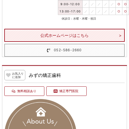
9:00-12:00
／
／
／
／
／
○
○
13:00-17:00
／
／
／
／
／
○
○
休診日：水曜・木曜・祝日
公式ホームページはこちら
052-586-2660
お気入り
みずの矯正歯科
に追加
無料相談あり
矯正専門医院