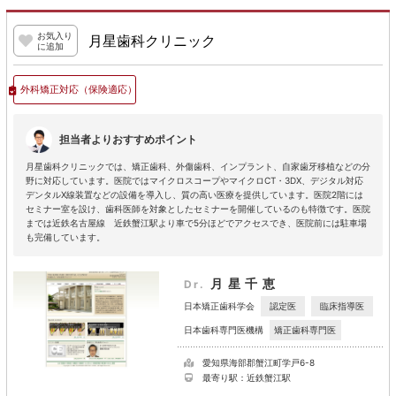
お気入り
月星歯科クリニック
に追加
外科矯正対応
（保険適応）
担当者よりおすすめポイント
月星歯科クリニックでは、矯正歯科、外傷歯科、インプラント、自家歯牙移植などの分
野に対応しています。医院ではマイクロスコープやマイクロCT・3DX、デジタル対応
デンタルX線装置などの設備を導入し、質の高い医療を提供しています。医院2階には
セミナー室を設け、歯科医師を対象としたセミナーを開催しているのも特徴です。医院
までは近鉄名古屋線 近鉄蟹江駅より車で5分ほどでアクセスでき、医院前には駐車場
も完備しています。
月星千恵
Dr.
認定医
臨床指導医
日本矯正歯科学会
矯正歯科専門医
日本歯科専門医機構
愛知県海部郡蟹江町学戸6-8
最寄り駅：近鉄蟹江駅