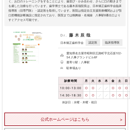
く、お口のトレーニングをすることにより、歯並び・かみ合わせ、さらに口の動きまで
を慮した治療を行っています。歯学博士である藤木辰哉院長は、日本矯正歯科学会臨床
指導医（旧専門医）・認定医を取得しています。医院は指定自立支援医療機関および顎
口腔機能診断施設に指定されており、医院までは鶴舞線・名城線 八事駅6番出口より
すぐアクセス可能です。
藤木辰哉
Dr.
認定医
臨床指導医
日本矯正歯科学会
愛知県名古屋市昭和区広路町字北石坂102-
54 八事グランドビル6F
最寄り駅：八事駅
駐車場あり
診療時間
月
火
水
木
金
土
日
10:00-13:00
○
○
／
／
○
○
○
14:30-18:30
○
○
／
／
○
○
○
休診日：水曜・木曜・祝日
公式ホームページはこちら