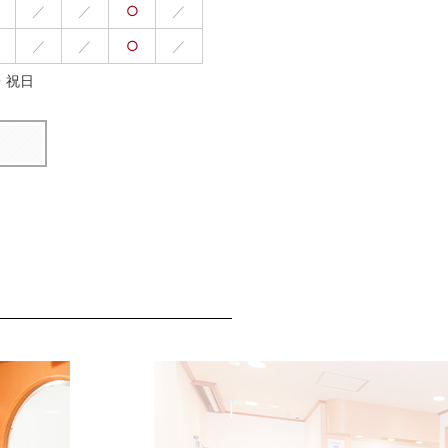
／
／
○
／
／
／
○
／
・祝日