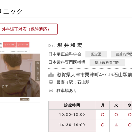
リニック
外科矯正対応
（保険適応）
堀井和宏
Dr.
日本矯正歯科学会
認定医
臨床指導
日本歯科専門医機構
矯正歯科専門医
滋賀県大津市栗津町4-7 JR石山駅
最寄り駅：石山駅
駐車場あり
診療時間
月
火
水
○
○
○
10:30-13:00
○
▲
○
14:30-19:00