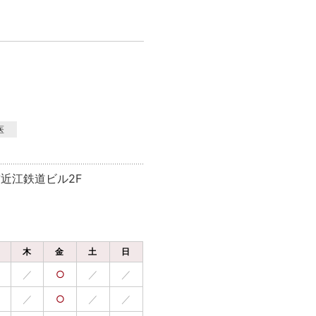
医
前近江鉄道ビル2F
木
金
土
日
／
○
／
／
／
○
／
／