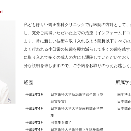
ii
私どもほりい矯正歯科クリニックでは医院の方針として、
し、充分ご納得いただいた上での治療（インフォームドコ
ます。常に新しい技術を取り入れるよう院長以下すべての
よく行われる小臼歯の抜歯を極力減らして多くの歯を残す
に取り入れて多くの成人の方にも通院していただいており
分な説明を致しますので、ご予約をお取りのうえお越しく
経歴
所属学
平成2年3月
日本歯科大学新潟歯学部卒業（奨
歯学博
励賞受賞）
日本矯
平成2年4月
日本歯科大学大学院歯科矯正学専
日本矯
攻
平成6年3月
同専攻を修了
平成6年4月
日本歯科大学歯科矯正学講座勤務