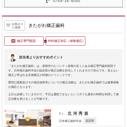
0749-26-6050
お気入り
きたがわ矯正歯科
に追加
矯正専門医院
外科矯正対応
（保険適応）
担当者よりおすすめポイント
「きたがわ矯正歯科」は、彦根市のヒバシティ彦根の近くにある矯正専門歯科医院で
す。日本矯正歯科学会の認定医が矯正治療を担当してくれますので安心です。見えない
矯正と呼ばれる舌側矯正が特徴のクリニックです。
唇顎口蓋裂及びその他症候群等についての矯正治療は、きたがわ矯正歯科では健康保険
が適応となります。
土日も診療していますので、平日は通院できないという方でも週末の時間を利用して矯
正治療を受けることが可能です。
北河秀規
Dr.
認定医
日本矯正歯科学会