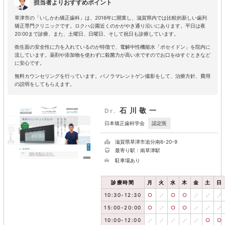
担当者よりおすすめポイント
草津市の「いしかわ矯正歯科」は、2016年に開業し、滋賀県内では比較的新しい歯列
矯正専門クリニックです。ロクハ公園近くのかがやき通り沿いにあります。平日は夜
20:00まで診療、また、土曜日、日曜日、そして祝日も診療しています。
衛生面の安全性に力を入れているのが特徴で、電解中性機能水「ポセイドン」を院内に
流しています。薬剤や添加物を使わずに殺菌力が高い水ですのでお口をゆすぐときなど
に安心です。
無料カウンセリングを行っています。パノラマレントゲン撮影をして、治療方針、費用
の説明をしてもらえます。
石川敬一
Dr.
認定医
日本矯正歯科学会
滋賀県草津市追分南6-20-9
最寄り駅：南草津駅
駐車場あり
診療時間
月
火
水
木
金
土
日
10:30-12:30
○
／
○
○
／
／
／
15:00-20:00
○
／
○
○
／
／
／
10:00-12:00
／
／
／
／
／
○
○