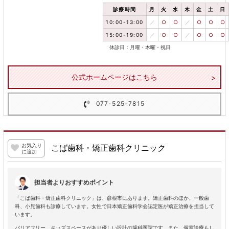
診療時間
月
火
水
木
金
土
日
10:00-13:00
／
○
○
／
○
○
○
15:00-19:00
／
○
○
／
○
○
○
休診日：月曜・木曜・祝日
公式ホームページはこちら
077-525-7815
お気入り
こば歯科・矯正歯科クリニック
に追加
担当者よりおすすめポイント
「こば歯科・矯正歯科クリニック」は、彦根市にあります。矯正歯科のほか、一般歯
科、小児歯科も診療しています。女性で日本矯正歯科学会認定医が矯正治療を担当して
います。
バリアフリー、キッズスペースがあり優しい設計の歯科医院です。また、個室診療もし