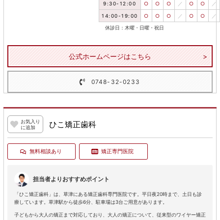
9:30-12:00
○
○
○
／
○
○
／
14:00-19:00
○
○
○
／
○
○
／
休診日：木曜・日曜・祝日
公式ホームページはこちら
0748-32-0233
お気入り
ひこ矯正歯科
に追加
無料相談あり
矯正専門医院
担当者よりおすすめポイント
「ひこ矯正歯科」は、草津にある矯正歯科専門医院です。平日夜20時まで、土日も診
療しています。草津駅から徒歩6分、駐車場は3台ご用意があります。
子どもから大人の矯正まで対応しており、大人の矯正について、従来型のワイヤー矯正