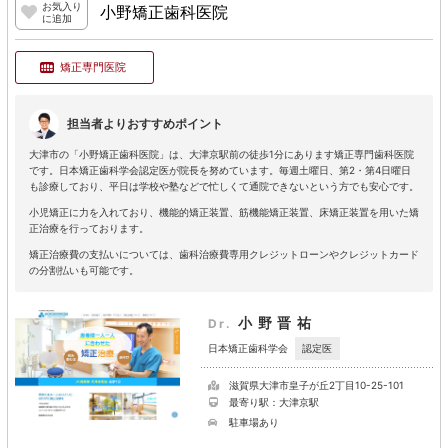
お気入り
小野矯正歯科医院
に追加
矯正専門医院
担当者よりおすすめポイント
大津市の「小野矯正歯科医院」は、大津京駅前の徒歩1分にあります矯正専門歯科医院
です。日本矯正歯科学会認定医が院長を努めています。毎週土曜日、第2・第4日曜日
も診療しており、平日は学校や塾などで忙しくて通院できないという方でも安心です。
小児矯正に力を入れており、機能的矯正装置、筋機能矯正装置、床矯正装置を用いた矯
正治療を行っております。
矯正治療費の支払いについては、歯科治療費専用クレジットローンやクレジットカード
の分割払いも可能です。
小野晋祐
Dr.
認定医
日本矯正歯科学会
滋賀県大津市皇子が丘2丁目10-25-101
最寄り駅：大津京駅
駐車場あり