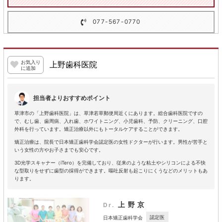
077-567-0770
お気入り
上野歯科医院
に追加
担当者よりおすすめポイント
草津市の「上野歯科医院」は、草津若草郵便局近くにあります。総合歯科医院ですの
で、むし歯、歯周病、入れ歯、ホワイトニング、小児歯科、予防、クリーニング、口腔
外科を行っています。矯正治療以外にもトータルケアすることができます。
矯正治療は、院長で日本矯正歯科学会認定医の女性ドクターが行います。男性が苦手と
いう女性の方やお子さまでも安心です。
3D光学スキャナー（iTero）を完備しており、従来のような粘土やシリコンによる不快
な型取りをせずに歯型の採得ができます。嘔吐反射も起こりにくうなどのメリットもあ
ります。
上野京
Dr.
認定医
日本矯正歯科学会