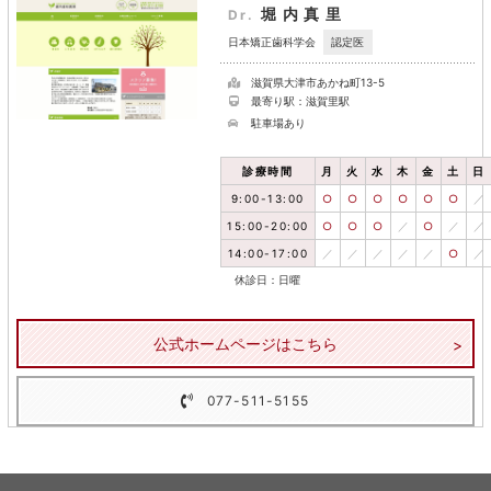
堀内真里
Dr.
認定医
日本矯正歯科学会
滋賀県大津市あかね町13-5
最寄り駅：滋賀里駅
駐車場あり
診療時間
月
火
水
木
金
土
日
9:00-13:00
○
○
○
○
○
○
／
15:00-20:00
○
○
○
／
○
／
／
14:00-17:00
／
／
／
／
／
○
／
休診日：日曜
公式ホームページはこちら
077-511-5155