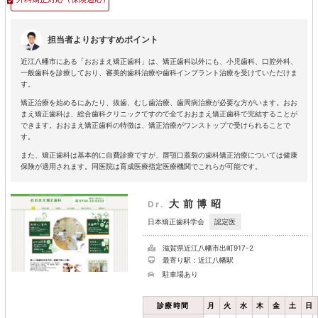
担当者よりおすすめポイント
近江八幡市にある「おおまえ矯正歯科」は、矯正歯科以外にも、小児歯科、口腔外科、
一般歯科を診療しており、審美的歯科治療や歯科インプラント治療を受けていただけま
す。
矯正治療を始めるにあたり、抜歯、むし歯治療、歯周病治療が必要な方がいます。おお
まえ矯正歯科は、総合歯科クリニックですので全ておおまえ矯正歯科で完結することが
できます。おおまえ矯正歯科の特徴は、矯正治療がワンストップで受けられることで
す。
また、矯正歯科は基本的に自費診療ですが、唇顎口蓋裂の歯科矯正治療については健康
保険が適用されます。同医院は育成医療指定医療機関でこれらが可能です。
大前博昭
Dr.
認定医
日本矯正歯科学会
滋賀県近江八幡市出町917-2
最寄り駅：近江八幡駅
駐車場あり
診療時間
月
火
水
木
金
土
日