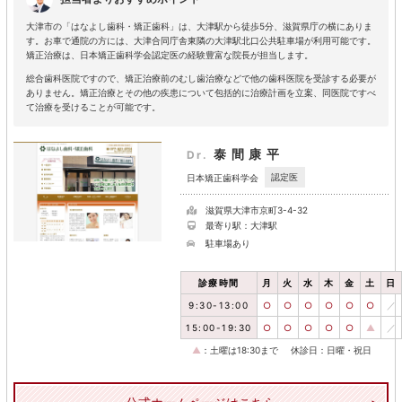
大津市の「はなよし歯科・矯正歯科」は、大津駅から徒歩5分、滋賀県庁の横にありま
す。お車で通院の方には、大津合同庁舎東隣の大津駅北口公共駐車場が利用可能です。
矯正治療は、日本矯正歯科学会認定医の経験豊富な院長が担当します。
総合歯科医院ですので、矯正治療前のむし歯治療などで他の歯科医院を受診する必要が
ありません。矯正治療とその他の疾患について包括的に治療計画を立案、同医院ですべ
て治療を受けることが可能です。
泰間康平
Dr.
認定医
日本矯正歯科学会
滋賀県大津市京町3-4-32
最寄り駅：大津駅
駐車場あり
診療時間
月
火
水
木
金
土
日
9:30-13:00
○
○
○
○
○
○
／
15:00-19:30
○
○
○
○
○
▲
／
▲
：土曜は18:30まで
休診日：日曜・祝日