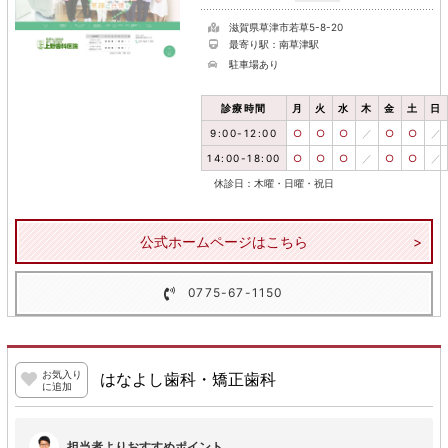
滋賀県草津市若草5-8-20
最寄り駅：南草津駅
駐車場あり
診療時間
月
火
水
木
金
土
日
9:00-12:00
○
○
○
／
○
○
／
14:00-18:00
○
○
○
／
○
○
／
休診日：木曜・日曜・祝日
公式ホームページはこちら
0775-67-1150
お気入り
はなよし歯科・矯正歯科
に追加
担当者よりおすすめポイント