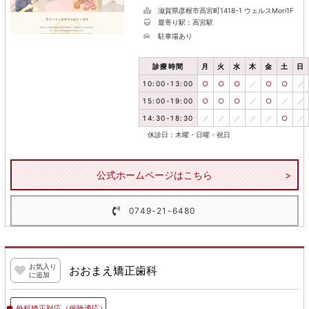
滋賀県彦根市高宮町1418-1 ウェルスMori1F
最寄り駅：高宮駅
駐車場あり
診療時間
月
火
水
木
金
土
日
10:00-13:00
○
○
○
／
○
○
／
15:00-19:00
○
○
○
／
○
／
／
14:30-18:30
／
／
／
／
／
○
／
休診日：木曜・日曜・祝日
公式ホームページはこちら
0749-21-6480
お気入り
おおまえ矯正歯科
に追加
外科矯正対応
（保険適応）