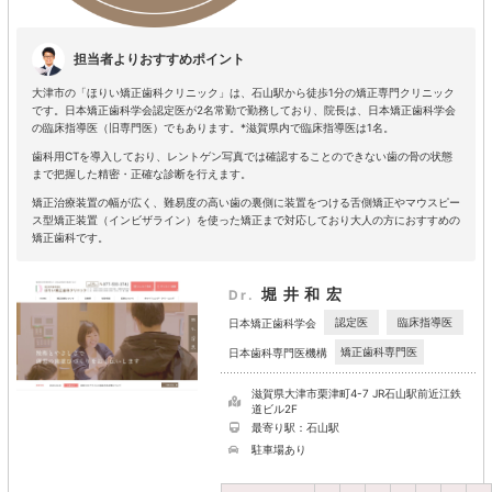
担当者よりおすすめポイント
大津市の「ほりい矯正歯科クリニック」は、石山駅から徒歩1分の矯正専門クリニック
です。日本矯正歯科学会認定医が2名常勤で勤務しており、院長は、日本矯正歯科学会
の臨床指導医（旧専門医）でもあります。*滋賀県内で臨床指導医は1名。
歯科用CTを導入しており、レントゲン写真では確認することのできない歯の骨の状態
まで把握した精密・正確な診断を行えます。
矯正治療装置の幅が広く、難易度の高い歯の裏側に装置をつける舌側矯正やマウスピー
ス型矯正装置（インビザライン）を使った矯正まで対応しており大人の方におすすめの
矯正歯科です。
堀井和宏
Dr.
認定医
臨床指導医
日本矯正歯科学会
矯正歯科専門医
日本歯科専門医機構
滋賀県大津市栗津町4-7 JR石山駅前近江鉄
道ビル2F
最寄り駅：石山駅
駐車場あり