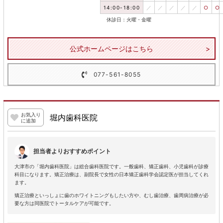
14:00-18:00
／
／
／
／
／
○
○
休診日：火曜・金曜
公式ホームページはこちら
077-561-8055
お気入り
堀内歯科医院
に追加
担当者よりおすすめポイント
大津市の「堀内歯科医院」は総合歯科医院です。一般歯科、矯正歯科、小児歯科が診療
科目になります。矯正治療は、副院長で女性の日本矯正歯科学会認定医が担当してくれ
ます。
矯正治療といっしょに歯のホワイトニングもしたい方や、むし歯治療、歯周病治療が必
要な方は同医院でトータルケアが可能です。