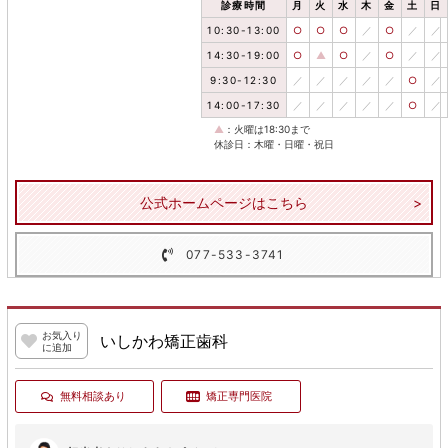
診療時間
月
火
水
木
金
土
日
10:30-13:00
○
○
○
／
○
／
／
14:30-19:00
○
▲
○
／
○
／
／
9:30-12:30
／
／
／
／
／
○
／
14:00-17:30
／
／
／
／
／
○
／
▲
：火曜は18:30まで
休診日：木曜・日曜・祝日
公式ホームページはこちら
077-533-3741
お気入り
いしかわ矯正歯科
に追加
無料相談あり
矯正専門医院