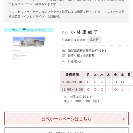
ておりプライバシー確保もできます。
主に、セルフライゲーションブラケット装置による矯正を行っており、マウスピース型
矯正装置（インビザライン）も対応可。
小林里絵子
Dr.
認定医
日本矯正歯科学会
滋賀県彦根市後三条町494-2
最寄り駅：南彦根駅
駐車場あり
診療時間
月
火
水
木
金
土
日
9:30-13:00
○
○
○
／
○
○
／
15:00-19:30
○
○
○
／
○
▲
／
▲
：土曜は17:30まで
休診日：木曜・日曜・祝日
公式ホームページはこちら