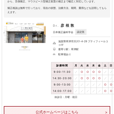
から、舌側矯正、マウスピース型矯正装置の矯正まで幅広く対応しています。
矯正相談は無料で行っており、現在の状態、治療方法、期間、費用などを説明してもら
えます。
彦根敦
Dr.
認定医
日本矯正歯科学会
滋賀県草津市渋川1-4-29 プティフィールコ
コ1F
最寄り駅：草津駅
駐車場あり
診療時間
月
火
水
木
金
土
日
9:00-11:30
／
○
○
○
○
／
／
14:30-20:00
／
○
○
○
○
／
／
9:00-13:00
／
／
／
／
／
○
○
14:00-17:00
／
／
／
／
／
○
○
休診日：月曜・祝日
公式ホームページはこちら