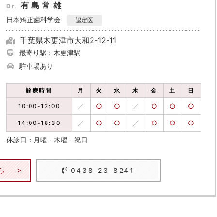
有島常雄
Dr.
日本矯正歯科学会
認定医
千葉県木更津市大和2-12-11
最寄り駅：木更津駅
駐車場あり
診療時間
月
火
水
木
金
土
日
／
○
○
／
○
○
○
10:00-12:00
／
○
○
／
○
○
○
14:00-18:30
休診日：月曜・木曜・祝日
ら
0438-23-8241