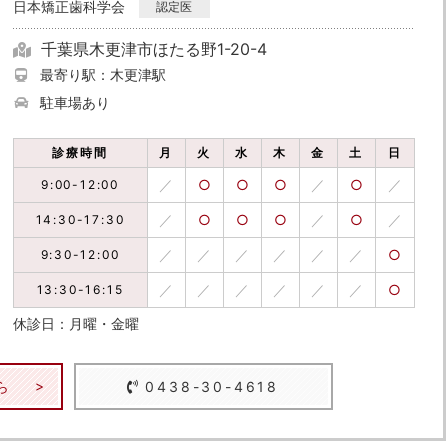
日本矯正歯科学会
認定医
千葉県木更津市ほたる野1-20-4
最寄り駅：木更津駅
駐車場あり
診療時間
月
火
水
木
金
土
日
／
○
○
○
／
○
／
9:00-12:00
／
○
○
○
／
○
／
14:30-17:30
／
／
／
／
／
／
○
9:30-12:00
／
／
／
／
／
／
○
13:30-16:15
休診日：月曜・金曜
ら
0438-30-4618