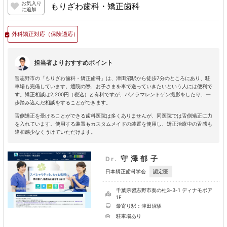
お気入り
もりざわ歯科・矯正歯科
に追加
外科矯正対応
（保険適応）
担当者よりおすすめポイント
習志野市の「もりざわ歯科・矯正歯科」は、津田沼駅から徒歩7分のところにあり、駐
車場も完備しています。通院の際、お子さまを車で送っていきたいという人には便利で
す。矯正相談は2,200円（税込）と有料ですが、パノラマレントゲン撮影をしたり、一
歩踏み込んだ相談をすることができます。
舌側矯正を受けることができる歯科医院は多くありませんが、同医院では舌側矯正に力
を入れています。使用する装置もカスタムメイドの装置を使用し、矯正治療中の舌感も
違和感少なくうけていただけます。
守澤郁子
Dr.
認定医
日本矯正歯科学会
千葉県習志野市奏の杜3-3-1 ディナモボア
1F
最寄り駅：津田沼駅
駐車場あり