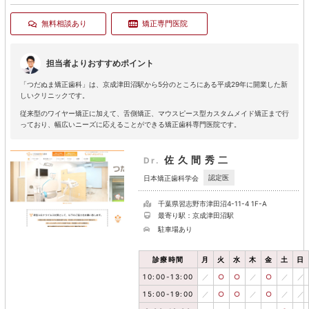
無料相談あり
矯正専門医院
担当者よりおすすめポイント
「つだぬま矯正歯科」は、京成津田沼駅から5分のところにある平成29年に開業した新
しいクリニックです。
従来型のワイヤー矯正に加えて、舌側矯正、マウスピース型カスタムメイド矯正まで行
っており、幅広いニーズに応えることができる矯正歯科専門医院です。
佐久間秀二
Dr.
認定医
日本矯正歯科学会
千葉県習志野市津田沼4-11-4 1F-A
最寄り駅：京成津田沼駅
駐車場あり
診療時間
月
火
水
木
金
土
日
10:00-13:00
／
○
○
／
○
／
／
15:00-19:00
／
○
○
／
○
／
／