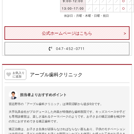
9:00-12:00
／
／
／
／
／
○
／
13:00-17:00
／
／
／
／
／
○
／
休診日：月曜・木曜・日曜・祝日
公式ホームページはこちら
047-452-0711
お気入り
アーブル歯科クリニック
に追加
担当者よりおすすめポイント
習志野市の「アーブル歯科クリニック」は津田沼駅から徒歩5分です。
大手玩具会社がプロデュースした内装が特徴的な歯科医院です。キッズスペースや子ど
も専用診療室は、楽しさ溢れるテーマパークのようです。お子さまの矯正治療を検討中
の方におすすめできる矯正歯科です。
矯正治療は、お子さま自身が頑張らなければならない面もあり、子供のモチベーション
は大切です。子どもの気持ちを汲んだ医院コンセプトを体現した様々な工夫がお子さま