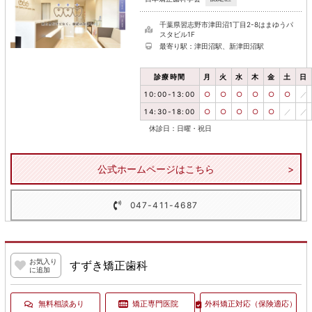
千葉県習志野市津田沼1丁目2-8はまゆうパ
スタビル1F
最寄り駅：津田沼駅、新津田沼駅
診療時間
月
火
水
木
金
土
日
10:00-13:00
○
○
○
○
○
○
／
14:30-18:00
○
○
○
○
○
／
／
休診日：日曜・祝日
公式ホームページはこちら
047-411-4687
お気入り
すずき矯正歯科
に追加
無料相談あり
矯正専門医院
外科矯正対応
（保険適応）