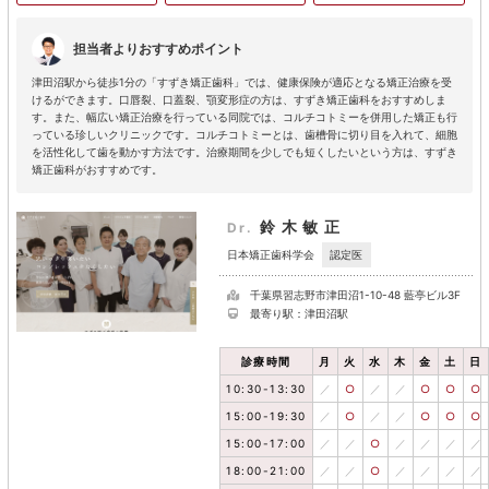
担当者よりおすすめポイント
津田沼駅から徒歩1分の「すずき矯正歯科」では、健康保険が適応となる矯正治療を受
けるができます。口唇裂、口蓋裂、顎変形症の方は、すずき矯正歯科をおすすめしま
す。また、幅広い矯正治療を行っている同院では、コルチコトミーを併用した矯正も行
っている珍しいクリニックです。コルチコトミーとは、歯槽骨に切り目を入れて、細胞
を活性化して歯を動かす方法です。治療期間を少しでも短くしたいという方は、すずき
矯正歯科がおすすめです。
鈴木敏正
Dr.
認定医
日本矯正歯科学会
千葉県習志野市津田沼1-10-48 藍亭ビル3F
最寄り駅：津田沼駅
診療時間
月
火
水
木
金
土
日
10:30-13:30
／
○
／
／
○
○
○
15:00-19:30
／
○
／
／
○
○
○
15:00-17:00
／
／
○
／
／
／
／
18:00-21:00
／
／
○
／
／
／
／