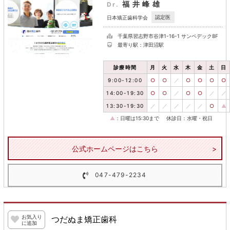
福井峰雄
Dr.
認定医
日本矯正歯科学会
千葉県習志野市谷津1-16-1 サンペデック8F
最寄り駅：津田沼駅
診療時間
月
火
水
木
金
土
日
9:00-12:00
○
○
／
○
○
○
○
14:00-19:30
○
○
／
○
○
／
／
13:30-19:30
／
／
／
／
／
○
▲
▲
：日曜は15:30まで
休診日：水曜・祝日
公式ホームページはこちら
047-479-2234
お気入り
つだぬま矯正歯科
に追加