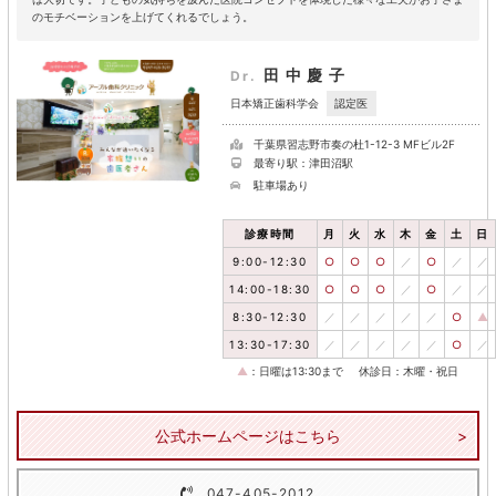
のモチベーションを上げてくれるでしょう。
田中慶子
Dr.
認定医
日本矯正歯科学会
千葉県習志野市奏の杜1-12-3 MFビル2F
最寄り駅：津田沼駅
駐車場あり
診療時間
月
火
水
木
金
土
日
9:00-12:30
○
○
○
／
○
／
／
14:00-18:30
○
○
○
／
○
／
／
8:30-12:30
／
／
／
／
／
○
▲
13:30-17:30
／
／
／
／
／
○
／
▲
：日曜は13:30まで
休診日：木曜・祝日
公式ホームページはこちら
047-405-2012