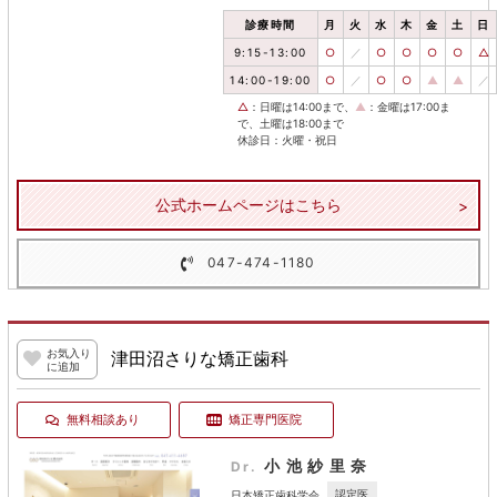
診療時間
月
火
水
木
金
土
日
9:15-13:00
○
／
○
○
○
○
△
14:00-19:00
○
／
○
○
▲
▲
／
△
：日曜は14:00まで、
▲
：金曜は17:00ま
で、土曜は18:00まで
休診日：火曜・祝日
公式ホームページはこちら
047-474-1180
お気入り
津田沼さりな矯正歯科
に追加
無料相談あり
矯正専門医院
小池紗里奈
Dr.
認定医
日本矯正歯科学会