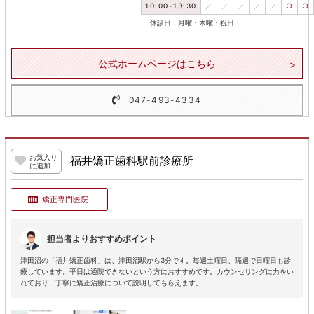
10:00-13:30
／
／
／
／
／
○
○
休診日：月曜・木曜・祝日
公式ホームページはこちら
047-493-4334
お気入り
福井矯正歯科駅前診療所
に追加
矯正専門医院
担当者よりおすすめポイント
津田沼の「福井矯正歯科」は、津田沼駅から3分です。毎週土曜日、隔週で日曜日も診
療しています。平日は通院できないという方におすすめです。カウンセリングに力をい
れており、丁寧に矯正治療について説明してもらえます。