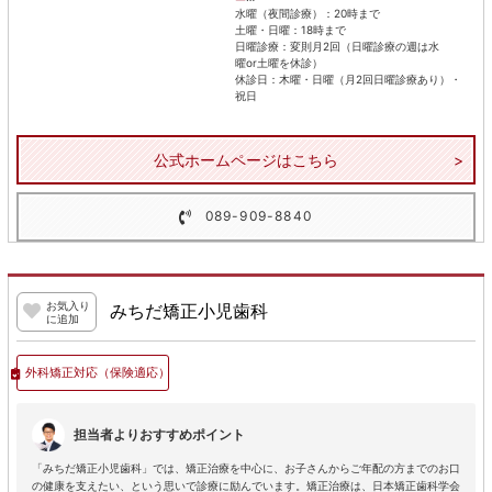
水曜（夜間診療）：20時まで
土曜・日曜：18時まで
日曜診療：変則月2回（日曜診療の週は水
曜or土曜を休診）
休診日：木曜・日曜（月2回日曜診療あり）・
祝日
公式ホームページはこちら
089-909-8840
お気入り
みちだ矯正小児歯科
に追加
外科矯正対応
（保険適応）
担当者よりおすすめポイント
「みちだ矯正小児歯科」では、矯正治療を中心に、お子さんからご年配の方までのお口
の健康を支えたい、という思いで診療に励んでいます。矯正治療は、日本矯正歯科学会