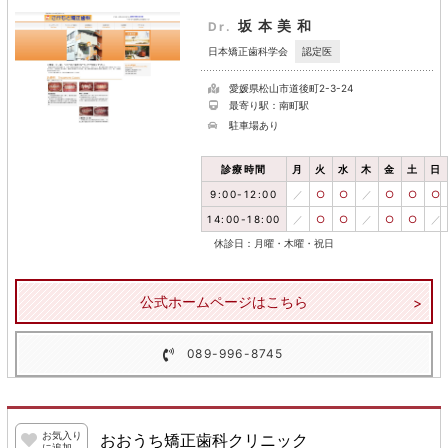
坂本美和
Dr.
認定医
日本矯正歯科学会
愛媛県松山市道後町2-3-24
最寄り駅：南町駅
駐車場あり
診療時間
月
火
水
木
金
土
日
9:00-12:00
／
○
○
／
○
○
○
14:00-18:00
／
○
○
／
○
○
／
休診日：月曜・木曜・祝日
公式ホームページはこちら
089-996-8745
お気入り
おおうち矯正歯科クリニック
に追加