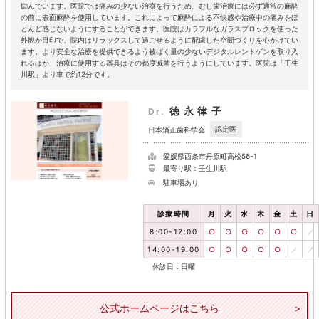
励んでいます。医院では痛みの少ない治療を行うため、むし歯治療には必ず通常の麻酔
の前に表面麻酔を使用しています。これによって麻酔による不快感や治療中の痛みをほ
とんど感じないようにすることができます。医院はカラフルなガラスブロックを使った
外観が目印で、院内はリラックスして過ごせるように配慮した空間づくりを心がけてい
ます。より安全な治療を提供できるよう被ばく量の少ないデジタルレントゲンを取り入
れるほか、治療に使用する器具はその都度滅菌を行うようにしています。医院は「壬生
川駅」より車で約12分です。
徳永律子
Dr.
認定医
日本矯正歯科学会
愛媛県西条市丹原町高松56-1
最寄り駅：壬生川駅
駐車場あり
診療時間
月
火
水
木
金
土
日
8:00-12:00
○
○
○
○
○
○
／
14:00-19:00
○
○
○
○
○
／
／
休診日：日曜
公式ホームページはこちら