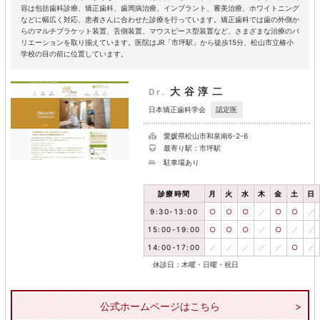
容は包括歯科診療、矯正歯科、歯周病治療、インプラント、審美治療、ホワイトニング
などに幅広く対応、患者さんに合わせた診療を行っています。矯正歯科では歯の外側か
らのマルチブラケット装置、舌側装置、マウスピース型装置など、さまざまな治療のバ
リエーションを取り揃えています。医院はJR「市坪駅」から徒歩15分、松山市立椿小
学校の目の前に位置しています。
大谷淳二
Dr.
認定医
日本矯正歯科学会
愛媛県松山市和泉南6-2-6
最寄り駅：市坪駅
駐車場あり
診療時間
月
火
水
木
金
土
日
9:30-13:00
○
○
○
／
○
○
／
15:00-19:00
○
○
○
／
○
／
／
14:00-17:00
／
／
／
／
／
○
／
休診日：木曜・日曜・祝日
公式ホームページはこちら