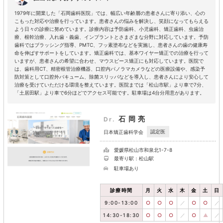
1979年に開業した「石岡歯科医院」では、幅広い年齢層の患者さんに寄り添い、心の
こもった対応や治療を行っています。患者さんの悩みを解決し、笑顔になってもらえる
よう日々の診療に努めています。診療内容は予防歯科、小児歯科、矯正歯科、虫歯治
療、根幹治療、入れ歯・義歯、インプラントとさまざまな分野に対応しています。予防
歯科ではブラッシング指導、PMTC、フッ素塗布などを実施し、患者さんの歯の健康寿
命を伸ばすサポートをしています。矯正歯科では、基本ワイヤー矯正での治療を行って
いますが、患者さんの希望に合わせ、マウスピース矯正にも対応しています。医院で
は、歯科用CT、精密根管治療機器、口腔内パノラマカメラなどの医療設備や、感染予
防対策として口腔外バキューム、除菌スリッパなどを導入し、患者さんにより安心して
治療を受けていただける環境を整えています。医院までは「松山市駅」より車で7分、
「土居田駅」より車で6分ほどでアクセス可能です。駐車場は4台分用意があります。
石岡亮
Dr.
認定医
日本矯正歯科学会
愛媛県松山市和泉北1-7-8
最寄り駅：松山駅
駐車場あり
診療時間
月
火
水
木
金
土
日
9:00-13:00
○
○
○
／
○
○
／
14:30-18:30
○
○
○
／
○
▲
／