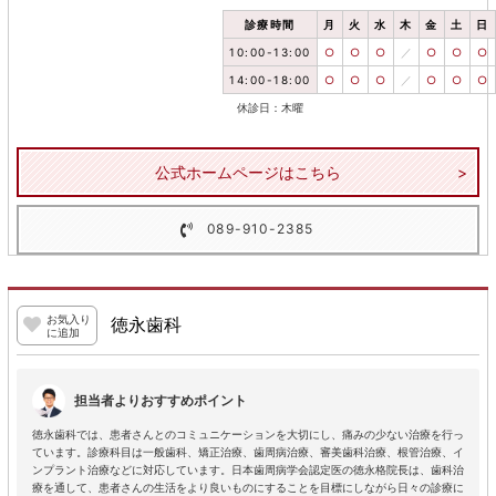
診療時間
月
火
水
木
金
土
日
10:00-13:00
○
○
○
／
○
○
○
14:00-18:00
○
○
○
／
○
○
○
休診日：木曜
公式ホームページはこちら
089-910-2385
お気入り
徳永歯科
に追加
担当者よりおすすめポイント
徳永歯科では、患者さんとのコミュニケーションを大切にし、痛みの少ない治療を行っ
ています。診療科目は一般歯科、矯正治療、歯周病治療、審美歯科治療、根管治療、イ
ンプラント治療などに対応しています。日本歯周病学会認定医の徳永格院長は、歯科治
療を通して、患者さんの生活をより良いものにすることを目標にしながら日々の診療に