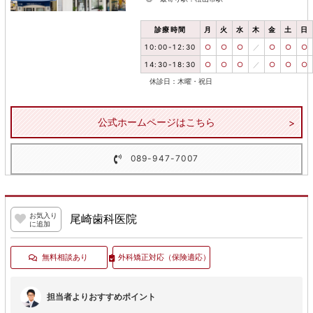
診療時間
月
火
水
木
金
土
日
10:00-12:30
○
○
○
／
○
○
○
14:30-18:30
○
○
○
／
○
○
○
休診日：木曜・祝日
公式ホームページはこちら
089-947-7007
お気入り
尾崎歯科医院
に追加
無料相談あり
外科矯正対応
（保険適応）
担当者よりおすすめポイント