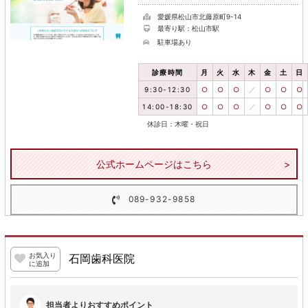
愛媛県松山市北藤原町9-14
最寄り駅：松山市駅
駐車場あり
診療時間
月
火
水
木
金
土
日
9:30-12:30
○
○
○
／
○
○
○
14:00-18:30
○
○
○
／
○
○
○
休診日：木曜・祝日
公式ホームページはこちら
089-932-9858
お気入り
石岡歯科医院
に追加
担当者よりおすすめポイント