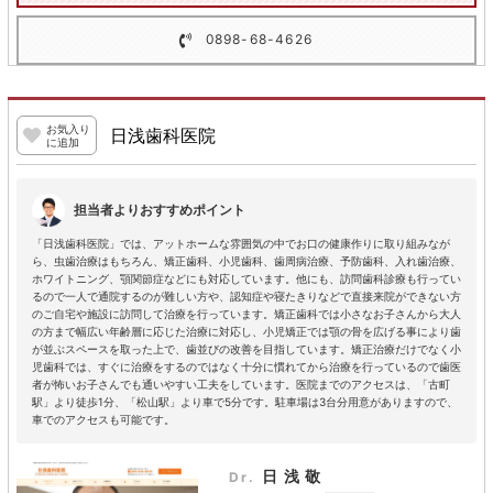
0898-68-4626
お気入り
日浅歯科医院
に追加
担当者よりおすすめポイント
「日浅歯科医院」では、アットホームな雰囲気の中でお口の健康作りに取り組みなが
ら、虫歯治療はもちろん、矯正歯科、小児歯科、歯周病治療、予防歯科、入れ歯治療、
ホワイトニング、顎関節症などにも対応しています。他にも、訪問歯科診療も行ってい
るので一人で通院するのが難しい方や、認知症や寝たきりなどで直接来院ができない方
のご自宅や施設に訪問して治療を行っています。矯正歯科では小さなお子さんから大人
の方まで幅広い年齢層に応じた治療に対応し、小児矯正では顎の骨を広げる事により歯
が並ぶスペースを取った上で、歯並びの改善を目指しています。矯正治療だけでなく小
児歯科では、すぐに治療をするのではなく十分に慣れてから治療を行っているので歯医
者が怖いお子さんでも通いやすい工夫をしています。医院までのアクセスは、「古町
駅」より徒歩1分、「松山駅」より車で5分です。駐車場は3台分用意がありますので、
車でのアクセスも可能です。
日浅敬
Dr.