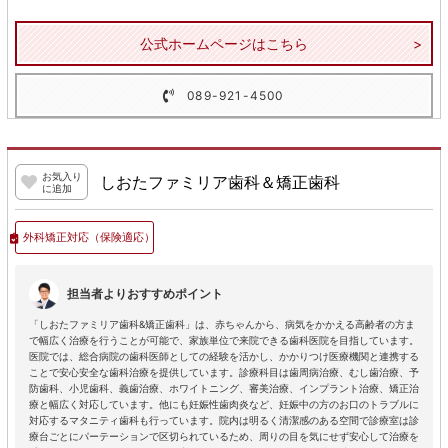
公式ホームページはこちら
089-921-4500
お気入り
しおたファミリア歯科＆矯正歯科
に追加
外科矯正対応
（保険適応）
担当者よりおすすめポイント
「しおたファミリア歯科&矯正歯科」は、赤ちゃんから、病気をかかえる高齢者の方ま
で幅広く治療を行うことが可能で、家族単位で来院できる歯科医院を目指しています。
医院では、総合病院の歯科医師としての経験を活かし、かかりつけ医療機関と連携する
ことで安心安全な歯科治療を提供しています。診療科目は歯周病治療、むし歯治療、予
防歯科、小児歯科、義歯治療、ホワイトニング、審美治療、インプラント治療、矯正治
療と幅広く対応しています。他にも妊娠性歯肉炎など、妊娠中の方のお口のトラブルに
対応するマタニティ歯科も行っています。院内は明るく清潔感のある空間で診療室は診
療台ごとにパーテーションで区切られているため、周りの目を気にせず安心して治療を