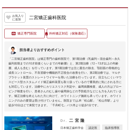
お気入り
二宮矯正歯科医院
に追加
矯正専門医院
外科矯正対応
（保険適応）
担当者よりおすすめポイント
「二宮矯正歯科医院」は矯正専門の歯科医院で、第1期治療（乳歯列～混合歯列～永久
歯列前期までの10才前後くらいまでの年齢層）と、第2期治療（12～13才以上の年齢
層、成人も含む）を行っています。第1期治療では主に叢生の除去、顎顔面の骨格的な
成長コントロール、不良習癖や機能的不正咬合の改善を行い、第2期治療では、マルチ
ブラケット装置のストレートワイヤーを用いた治療を行っています。目立ちにくいマウ
スピース型カスタムメイド矯正歯科装置も取り扱っているので審美的に気にされる方に
も対応しています。治療中にカリエスリスク判定や、歯周病菌検査、成人の方はプロー
ビング検査を行い、患者さんのむし歯や歯周病などの予防処方などにも力を入れていま
す。矯正治療を終えられた方に向けて、ホワイトニング施術も承っています。ホワイト
ニングのみの要望は受け付けていません。医院まではJR「松山駅」「松山市駅」より
徒歩10分ほどで来院できます。「千舟町七」バス停より徒歩1分です。
二宮隆
Dr.
認定医
臨床指導医
日本矯正歯科学会