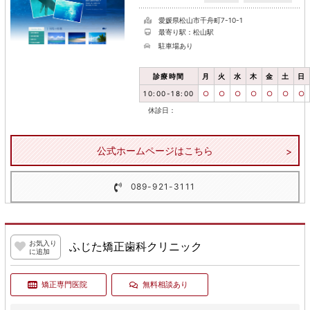
愛媛県松山市千舟町7-10-1
最寄り駅：松山駅
駐車場あり
診療時間
月
火
水
木
金
土
日
10:00-18:00
○
○
○
○
○
○
○
休診日：
公式ホームページはこちら
089-921-3111
お気入り
ふじた矯正歯科クリニック
に追加
矯正専門医院
無料相談あり