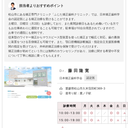
担当者よりおすすめポイント
松山市にある矯正専門クリニック「ふじた矯正歯科クリニック」では、日本矯正歯科学
会の認定医による矯正治療を受けることができます。
土曜日、日曜日（月2回）も診療しており、また夜間診療日もあるため働いている方で
もお仕事終わりに通院することも可能です。駐車場が10台分用意されていますので、
お車での通院にも便利です。
従来型のワイヤー矯正からマウスピース型装置を使った矯正まで幅広く対応。歯の裏側
に装置をつける舌側矯正も可能です。また、顎口腔機能診断施設・指定自立支援医療機
関の指定を受けており、外科的矯正治療を保険で受けていただけます。
矯正治療が初めてという方には無料のカウンセリングがあり、治療に関する希望や不安
について丁寧に相談に乗ってもらえます。
藤田隆寛
Dr.
認定医
日本矯正歯科学会
愛媛県松山市久米窪田町369-3
最寄り駅：鷹ノ子駅
診療時間
月
火
水
木
金
土
日
10:00-13:00
○
○
／
／
○
○
▲
15:00-19:00
○
○
▲
／
○
▲
▲
▲
…