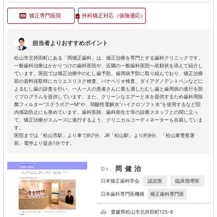
矯正専門医院
外科矯正対応
（保険適応）
担当者よりおすすめポイント
松山市北持田町にある「岡矯正歯科」は、矯正治療を専門とする歯科クリニックです。
一般歯科治療はかかりつけの歯科医院や、近隣の一般歯科医院へ依頼状を添えて紹介し
ています。医院では矯正治療中のむし歯予防、歯周病予防に取り組んでおり、矯正治療
前の資料採取時にカリエスリスク検査、バナペリオ検査、ダイアグノデントペンなどに
よるむし歯の診査を行い、一人一人の患者さんに最も適したむし歯と歯周病の進行を防
ぐプログラムを提供しています。また、クリーンなエアーと水を提供するため歯科用除
菌フィルター“ステラポアーM”や、弱酸性電解水“ハイクロソフト水”を使用するなど院
内感染防止にも努めています。歯科医師、歯科衛生士等の診療スタッフとの間に立っ
て、矯正治療がスムーズに進行するよう、クリニカルコーディネーターも在籍していま
す。
医院までは「松山市駅」より車で約7分、JR「松山駅」より約9分、「松山東警察署
前」電停より徒歩1分です。
岡健治
Dr.
認定医
臨床指導医
日本矯正歯科学会
矯正歯科専門医
日本歯科専門医機構
愛媛県松山市北持田町125-6