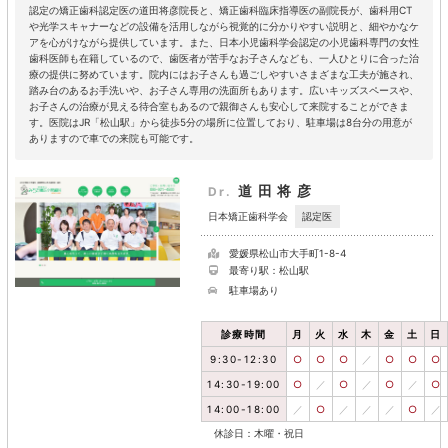
認定の矯正歯科認定医の道田将彦院長と、矯正歯科臨床指導医の副院長が、歯科用CT
や光学スキャナーなどの設備を活用しながら視覚的に分かりやすい説明と、細やかなケ
アを心がけながら提供しています。また、日本小児歯科学会認定の小児歯科専門の女性
歯科医師も在籍しているので、歯医者が苦手なお子さんなども、一人ひとりに合った治
療の提供に努めています。院内にはお子さんも過ごしやすいさまざまな工夫が施され、
踏み台のあるお手洗いや、お子さん専用の洗面所もあります。広いキッズスペースや、
お子さんの治療が見える待合室もあるので親御さんも安心して来院することができま
す。医院はJR「松山駅」から徒歩5分の場所に位置しており、駐車場は8台分の用意が
ありますので車での来院も可能です。
道田将彦
Dr.
認定医
日本矯正歯科学会
愛媛県松山市大手町1-8-4
最寄り駅：松山駅
駐車場あり
診療時間
月
火
水
木
金
土
日
9:30-12:30
○
○
○
／
○
○
○
14:30-19:00
○
／
○
／
○
／
○
14:00-18:00
／
○
／
／
／
○
／
休診日：木曜・祝日