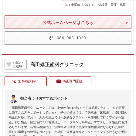
▲
：土曜は17:00まで
休診日：日曜・祝日
公式ホームページはこちら
089-963-1020
お気入り
高田矯正歯科クリニック
に追加
無料相談あり
矯正専門医院
担当者よりおすすめポイント
「高田矯正歯科クリニック」では、Every for smileすべては笑顔のために、を合言葉
に患者さん方をサポートしています。子供の矯正では、予防矯正（床矯正）、受け口の
矯正に対応しており、大人の矯正では一般的なブラケットを使用して行うワイヤー矯
正、部分矯正、目立ちにくい舌側矯正、ハーフリンガル矯正、マウスピース矯正にも対
応しています。装置装着後には、治療中や治療後に虫歯や歯槽膿漏にならないために、
正しい歯磨きの練習を行います。定期的に歯磨き指導と、クリーニングも行うなど予防