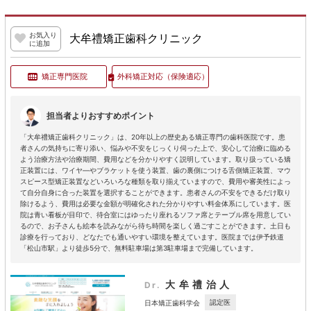
お気入り
大牟禮矯正歯科クリニック
に追加
矯正専門医院
外科矯正対応
（保険適応）
担当者よりおすすめポイント
「大牟禮矯正歯科クリニック」は、20年以上の歴史ある矯正専門の歯科医院です。患
者さんの気持ちに寄り添い、悩みや不安をじっくり伺った上で、安心して治療に臨める
よう治療方法や治療期間、費用などを分かりやすく説明しています。取り扱っている矯
正装置には、ワイヤ―やブラケットを使う装置、歯の裏側につける舌側矯正装置、マウ
スピース型矯正装置などいろいろな種類を取り揃えていますので、費用や審美性によっ
て自分自身に合った装置を選択することができます。患者さんの不安をできるだけ取り
除けるよう、費用は必要な金額が明確化された分かりやすい料金体系にしています。医
院は青い看板が目印で、待合室にはゆったり座れるソファ席とテーブル席を用意してい
るので、お子さんも絵本を読みながら待ち時間を楽しく過ごすことができます。土日も
診療を行っており、どなたでも通いやすい環境を整えています。医院までは伊予鉄道
「松山市駅」より徒歩5分で、無料駐車場は第3駐車場まで完備しています。
大牟禮治人
Dr.
認定医
日本矯正歯科学会