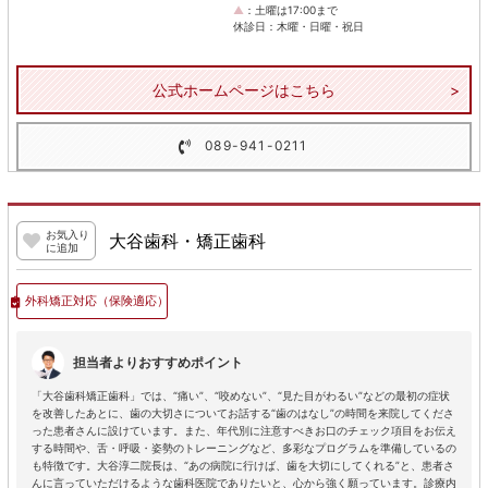
▲
：土曜は17:00まで
休診日：木曜・日曜・祝日
公式ホームページはこちら
089-941-0211
お気入り
大谷歯科・矯正歯科
に追加
外科矯正対応
（保険適応）
担当者よりおすすめポイント
「大谷歯科矯正歯科」では、“痛い”、“咬めない”、“見た目がわるい”などの最初の症状
を改善したあとに、歯の大切さについてお話する“歯のはなし”の時間を来院してくださ
った患者さんに設けています。また、年代別に注意すべきお口のチェック項目をお伝え
する時間や、舌・呼吸・姿勢のトレーニングなど、多彩なプログラムを準備しているの
も特徴です。大谷淳二院長は、“あの病院に行けば、歯を大切にしてくれる”と、患者さ
んに言っていただけるような歯科医院でありたいと、心から強く願っています。診療内