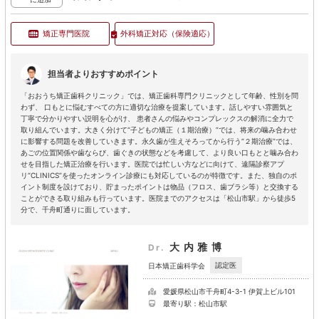
矯正専門医院
外科矯正対応
（保険適応）
担当者よりおすすめポイント
「おおうち矯正歯科クリニック」では、矯正歯科専門クリニックとして年齢、性別を問
わず、 口もとに悩むすべての方に適切な治療を提案しています。話しやすい雰囲気と
丁寧で分かりやすい説明を心がけ、 患者さんの悩みやコンプレックスの解消に全力で
取り組んでいます。大きく分けて“子どもの矯正（１期治療）”では、将来の噛み合わせ
に影響する問題を改善していきます。永久歯が生えそろってから行う“２期治療”では、
あごの位置関係や歯ならび、歯ぐきの状態などを考慮して、より良い口もとと噛み合わ
せを目指した矯正治療を行います。医院では忙しい方などに向けて、遠隔診察アプ
リ“CLINICS”を使ったオンライン診療にも対応しているのが特徴です。また、独自のポ
イント制度を設けており、貯まったポイントは物品（フロス、歯ブラシ等）と交換する
ことができる取り組みも行っています。医院までのアクセスは「松山市駅」から徒歩5
分で、千舟町通りに面しています。
大内雅博
Dr.
認定医
日本矯正歯科学会
愛媛県松山市千舟町4-3-1 伊賀上ビル101
最寄り駅：松山市駅