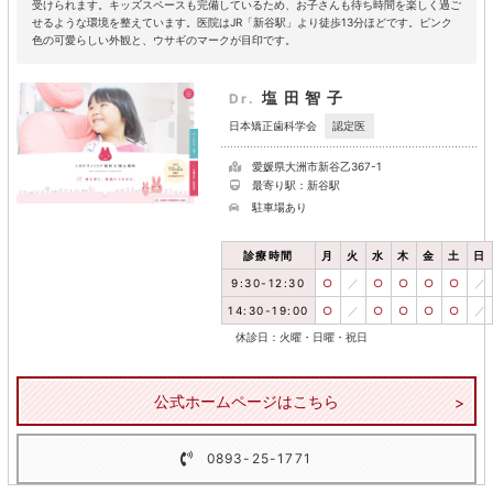
受けられます。キッズスペースも完備しているため、お子さんも待ち時間を楽しく過ご
せるような環境を整えています。医院はJR「新谷駅」より徒歩13分ほどです。ピンク
色の可愛らしい外観と、ウサギのマークが目印です。
塩田智子
Dr.
認定医
日本矯正歯科学会
愛媛県大洲市新谷乙367-1
最寄り駅：新谷駅
駐車場あり
診療時間
月
火
水
木
金
土
日
9:30-12:30
○
／
○
○
○
○
／
14:30-19:00
○
／
○
○
○
○
／
休診日：火曜・日曜・祝日
公式ホームページはこちら
0893-25-1771