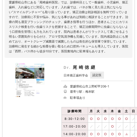
愛媛県松山市にある「尾崎歯科医院」では、診療科目として一般歯科、小児歯科、矯正
歯科、入れ歯などに対応しています。入れ歯では、バネが無く見た目上気にならな
い“スマイルデンチャー”も取り扱っています。矯正治療は初診相談を無料で行っていま
すので、治療前に不安や悩み、気になる事があれば気軽に相談することができます。治
療の間も適宜ブラッシングのチェック、歯磨き指導を行うほか、患者さんごとにカリエ
スリスク検査を行い虫歯リスクを把握することで、矯正治療期間中に虫歯にならないよ
う口腔衛生管理にも力を入れています。院内は患者さんがリラックスして過ごせるよう
明るい雰囲気作りを心がけ、アロマ空気清浄機も完備しています。院内感染防止にも努
めており、オートクレーブ滅菌器で滅菌したものは衛生的な保管庫で保管しています。
治療時に発生する細かな粉塵を吸い取るため口腔外バキュームも導入しています。医院
は「西野」バス停から徒歩10分です。医院敷地内に駐車場もあります。
尾崎徳継
Dr.
認定医
日本矯正歯科学会
愛媛県松山市上野町甲206-1
最寄り駅：梅本駅
駐車場あり
診療時間
月
火
水
木
金
土
日
8:30-12:00
○
○
○
○
○
○
／
17:00-20:00
／
／
／
○
／
／
／
14:00-20:00
○
○
○
○
○
▲
／