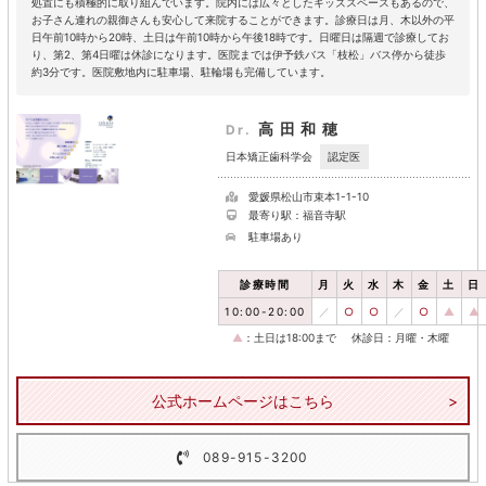
処置にも積極的に取り組んでいます。院内には広々としたキッズスペースもあるので、
お子さん連れの親御さんも安心して来院することができます。診療日は月、木以外の平
日午前10時から20時、土日は午前10時から午後18時です。日曜日は隔週で診療してお
り、第2、第4日曜は休診になります。医院までは伊予鉄バス「枝松」バス停から徒歩
約3分です。医院敷地内に駐車場、駐輪場も完備しています。
高田和穂
Dr.
認定医
日本矯正歯科学会
愛媛県松山市束本1-1-10
最寄り駅：福音寺駅
駐車場あり
診療時間
月
火
水
木
金
土
日
10:00-20:00
／
○
○
／
○
▲
▲
▲
：土日は18:00まで
休診日：月曜・木曜
公式ホームページはこちら
089-915-3200