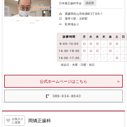
認定医
日本矯正歯科学会
愛媛県松山市味酒町3丁目8-1
最寄り駅：古町駅
駐車場あり
診療時間
月
火
水
木
金
土
日
9:00-13:00
○
○
○
／
○
○
／
14:30-19:00
○
○
○
／
○
／
／
14:00-17:00
／
／
／
／
／
○
／
休診日：木曜・日曜・祝日
公式ホームページはこちら
089-934-8640
お気入り
岡矯正歯科
に追加