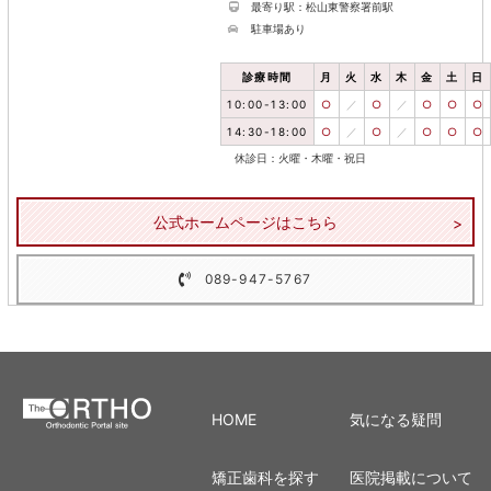
最寄り駅：松山東警察署前駅
駐車場あり
診療時間
月
火
水
木
金
土
日
10:00-13:00
○
／
○
／
○
○
○
14:30-18:00
○
／
○
／
○
○
○
休診日：火曜・木曜・祝日
公式ホームページはこちら
089-947-5767
HOME
気になる疑問
矯正歯科を探す
医院掲載について