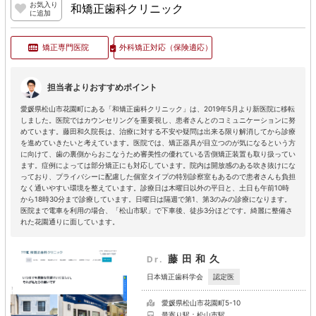
お気入り
和矯正歯科クリニック
に追加
矯正専門医院
外科矯正対応
（保険適応）
担当者よりおすすめポイント
愛媛県松山市花園町にある「和矯正歯科クリニック」は、2019年5月より新医院に移転
しました。医院ではカウンセリングを重要視し、患者さんとのコミュニケーションに努
めています。藤田和久院長は、治療に対する不安や疑問は出来る限り解消してから診療
を進めていきたいと考えています。医院では、矯正器具が目立つのが気になるという方
に向けて、歯の裏側からおこなうため審美性の優れている舌側矯正装置も取り扱ってい
ます。症例によっては部分矯正にも対応しています。院内は開放感のある吹き抜けにな
っており、プライバシーに配慮した個室タイプの特別診察室もあるので患者さんも負担
なく通いやすい環境を整えています。診療日は木曜日以外の平日と、土日も午前10時
から18時30分まで診療しています。日曜日は隔週で第1、第3のみの診療になります。
医院まで電車を利用の場合、「松山市駅」で下車後、徒歩3分ほどです。綺麗に整備さ
れた花園通りに面しています。
藤田和久
Dr.
認定医
日本矯正歯科学会
愛媛県松山市花園町5-10
最寄り駅：松山市駅