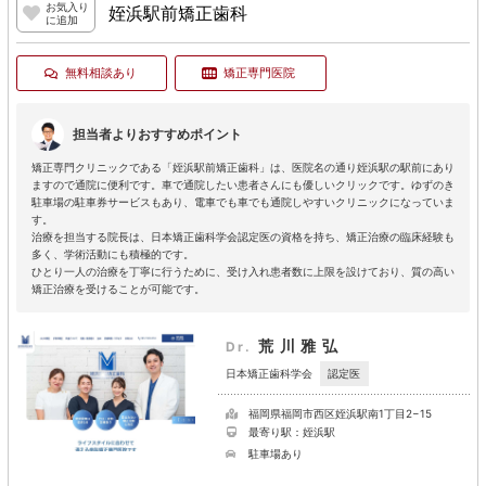
お気入り
姪浜駅前矯正歯科
に追加
無料相談あり
矯正専門医院
担当者よりおすすめポイント
矯正専門クリニックである「姪浜駅前矯正歯科」は、医院名の通り姪浜駅の駅前にあり
ますので通院に便利です。車で通院したい患者さんにも優しいクリックです。ゆずのき
駐車場の駐車券サービスもあり、電車でも車でも通院しやすいクリニックになっていま
す。
治療を担当する院長は、日本矯正歯科学会認定医の資格を持ち、矯正治療の臨床経験も
多く、学術活動にも積極的です。
ひとり一人の治療を丁寧に行うために、受け入れ患者数に上限を設けており、質の高い
矯正治療を受けることが可能です。
荒川雅弘
Dr.
認定医
日本矯正歯科学会
福岡県福岡市西区姪浜駅南1丁目2−15
最寄り駅：姪浜駅
駐車場あり