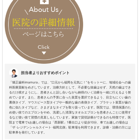
担当者よりおすすめポイント
「矯正歯科imamura」では、“口元から福岡を元気に！”をモットーに、地域社会への歯
科医療貢献をめざしています。治療方針として、不必要な抜歯はせず、天然の歯はでき
るだけ残すようにし、患者さんと話し合いながら納得のいく治療を一緒に行えるよう努
めています。また、患者さんの予算に合った装置を選択できるよう、目立ちにくい歯の
裏側タイプ、マウスピース型タイプや一般的な歯の表側タイプ、ブラケット装置が歯の
色に似たタイプなど、さまざまなタイプを取り扱っています。医院では、環境保護のた
め使い捨てのエプロンをやめ、洗濯した清潔なタオルエプロンを患者さんごとに使用す
るなど使い捨て習慣の見直しもしています。家族で貸切診療ができるのも特徴です。医
院まで電車でsお越しの場合は「西新駅」1番出口より徒歩10分、車でお越しの場合は
「ザ･レジデンシャルスイート･福岡北側」駐車場を利用できます。診療・治療の方には
駐車券を発行しています。