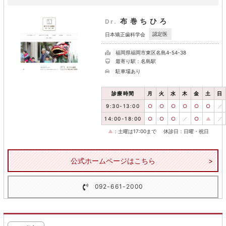
布巻ちひろ
Dr.
認定医
日本矯正歯科学会
福岡県福岡市東区名島4-54-38
最寄り駅：名島駅
駐車場あり
診療時間
月
火
水
木
金
土
日
9:30-13:00
○
○
○
○
○
○
／
14:00-18:00
○
○
○
／
○
▲
／
▲
：土曜は17:00まで
休診日：日曜・祝日
公式ホームページはこちら
092-661-2000