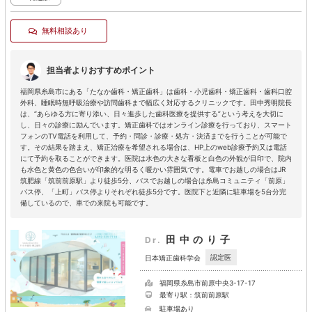
無料相談あり
担当者よりおすすめポイント
福岡県糸島市にある「たなか歯科・矯正歯科」は歯科・小児歯科・矯正歯科・歯科口腔
外科、睡眠時無呼吸治療や訪問歯科まで幅広く対応するクリニックです。田中秀明院長
は、“あらゆる方に寄り添い、日々進歩した歯科医療を提供する”という考えを大切に
し、日々の診療に励んでいます。矯正歯科ではオンライン診療を行っており、スマート
フォンのTV電話を利用して、予約・問診・診療・処方・決済までを行うことが可能で
す。その結果を踏まえ、矯正治療を希望される場合は、HP上のweb診療予約又は電話
にて予約を取ることができます。医院は水色の大きな看板と白色の外観が目印で、院内
も水色と黄色の色合いが印象的な明るく暖かい雰囲気です。電車でお越しの場合はJR
筑肥線「筑前前原駅」より徒歩5分、バスでお越しの場合は糸島コミュニティ「前原」
バス停、「上町」バス停よりそれぞれ徒歩5分です。医院下と近隣に駐車場を5台分完
備しているので、車での来院も可能です。
田中のり子
Dr.
認定医
日本矯正歯科学会
福岡県糸島市前原中央3-17-17
最寄り駅：筑前前原駅
駐車場あり