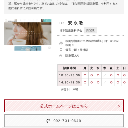
通」駅から徒歩4分です。車でお越しの場合は、「BiVi福岡併設駐車場」を利用すると
雨に濡れずに来院可能です。
安永敦
Dr.
認定医
日本矯正歯科学会
福岡県福岡市中央区渡辺通4丁目1-36 Bivi
福岡 1F
最寄り駅：天神駅
駐車場あり
診療時間
月
火
水
木
金
土
日
10:30-13:30
○
○
○
／
○
○
○
14:30-18:30
○
○
○
／
○
○
○
休診日：木曜
公式ホームページはこちら
092-731-0649