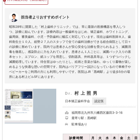
担当者よりおすすめポイント
昭和28年に開業した「村上歯科クリニック」では、常に最新の医療機器を導入しつ
つ、診療に励んでいます。診療内容は一般歯科をはじめ、矯正歯科、ホワイトニング、
歯周病、審美歯科、小児・予防歯科に幅広く対応しています。現在は歯科医師８人、歯
科衛生士１０人、総勢２７人のスタッフで全ての歯科治療ができる総合病院として日々
の診療に努めています。院内では患者さんが安心安全な治療を受けられるよう、滅菌消
毒を徹底し、感染防止に力を入れています。患者さん１人ごとに、滅菌パック入りの基
本セット、エプロン、紙コップを用意し、切削器具、外科器具等は、１つずつパックし
滅菌処理しています。待合室はゆったりとし、絵画と音楽が溢れ、ゆっくり書物が楽し
めるような快適な憩いの空間です。院内はバリアフリー設計になっているので車椅子や
ベビーカーをご利用の方にも利用しやすいです。医院はJR「黒崎駅」より徒歩5分の場
所にある村上ビル5Fにあります。
村上照男
Dr.
認定医
日本矯正歯科学会
福岡県北九州市八幡西区藤田3-3-16
最寄り駅：黒崎駅
駐車場あり
診療時間
月
火
水
木
金
土
日