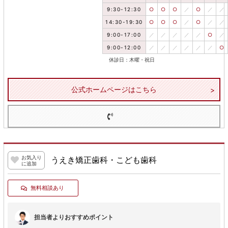
9:30-12:30
○
○
○
／
○
／
／
14:30-19:30
○
○
○
／
○
／
／
9:00-17:00
／
／
／
／
／
○
／
9:00-12:00
／
／
／
／
／
／
○
休診日：木曜・祝日
公式ホームページはこちら
お気入り
うえき矯正歯科・こども歯科
に追加
無料相談あり
担当者よりおすすめポイント