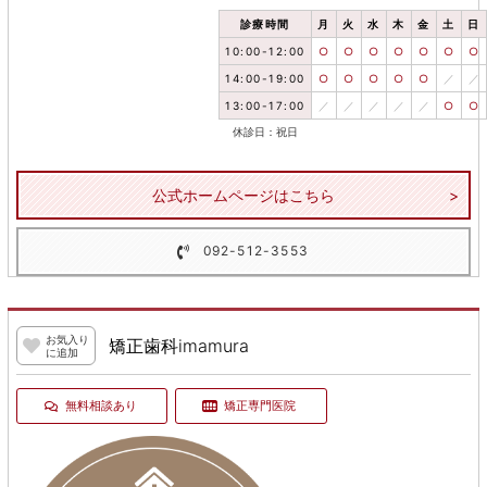
診療時間
月
火
水
木
金
土
日
10:00-12:00
○
○
○
○
○
○
○
14:00-19:00
○
○
○
○
○
／
／
13:00-17:00
／
／
／
／
／
○
○
休診日：祝日
公式ホームページはこちら
092-512-3553
お気入り
矯正歯科imamura
に追加
無料相談あり
矯正専門医院