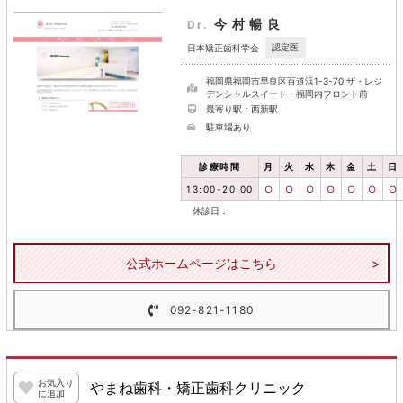
今村暢良
Dr.
認定医
日本矯正歯科学会
福岡県福岡市早良区百道浜1-3-70 ザ・レジ
デンシャルスイート・福岡内フロント前
最寄り駅：西新駅
駐車場あり
診療時間
月
火
水
木
金
土
日
13:00-20:00
○
○
○
○
○
○
○
休診日：
公式ホームページはこちら
092-821-1180
お気入り
やまね歯科・矯正歯科クリニック
に追加