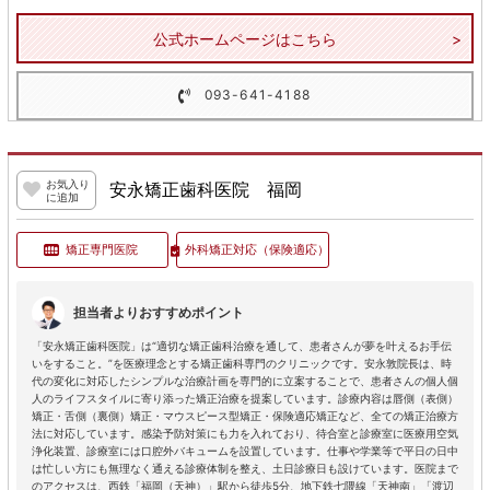
公式ホームページはこちら
093-641-4188
お気入り
安永矯正歯科医院 福岡
に追加
矯正専門医院
外科矯正対応
（保険適応）
担当者よりおすすめポイント
「安永矯正歯科医院」は“適切な矯正歯科治療を通して、患者さんが夢を叶えるお手伝
いをすること。”を医療理念とする矯正歯科専門のクリニックです。安永敦院長は、時
代の変化に対応したシンプルな治療計画を専門的に立案することで、患者さんの個人個
人のライフスタイルに寄り添った矯正治療を提案しています。診療内容は唇側（表側）
矯正・舌側（裏側）矯正・マウスピース型矯正・保険適応矯正など、全ての矯正治療方
法に対応しています。感染予防対策にも力を入れており、待合室と診療室に医療用空気
浄化装置、診療室には口腔外バキュームを設置しています。仕事や学業等で平日の日中
は忙しい方にも無理なく通える診療体制を整え、土日診療日も設けています。医院まで
のアクセスは、西鉄「福岡（天神）」駅から徒歩5分、地下鉄七隈線「天神南」「渡辺