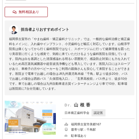
無料相談あり
担当者よりおすすめポイント
福岡県古賀市の「やまね歯科・矯正歯科クリニック」では、一般的な歯科治療と矯正歯
科をメインに、入れ歯やインプラント、小児歯科など幅広く対応しています。山根淳平
院長は痛くなってから行く歯科医院ではなく、スポーツジムに行って健康増進を図った
り美容室に行くような感覚で、気軽に来ていただけるような歯科医院を目指していま
す。院内は白を基調とした清潔感溢れる明るい雰囲気で、感染防止対策にも力を入れて
いるため高圧蒸気滅菌器や超音波洗浄機なども導入しています。医院入口にはスロープ
があり、車椅子の方やベビーカーをご利用の親御さんも安心して来院することができま
す。医院まで電車でお越しの場合はJR九州鹿児島本線「千鳥」駅より徒歩20分、バス
でお越しの場合は西鉄バス「久保団地入口」、「玄界高校前」バス停より、徒歩10分
です。車でお越しの場合は九州自動車道古賀インターチェンジより車で10分、駐車場
は医院前に7台分完備しています。
山根香
Dr.
認定医
日本矯正歯科学会
福岡県古賀市美郷167
最寄り駅：千鳥駅
駐車場あり