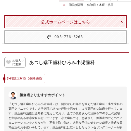
▲
：日曜は隔週
休診日：水曜・祝日
公式ホームページはこちら
093-776-5263
お気入り
あつし矯正歯科ひろみ小児歯科
に追加
外科矯正対応
（保険適応）
担当者よりおすすめポイント
「あつし矯正歯科ひろみ小児歯科」は、開院から11年目を迎えた矯正歯科・小児歯科の
専門クリニックです。大学病院で培った経験を活かし、より専門的な治療を行っていま
す。矯正歯科治療は全年齢に対応しており、全ての患者さんの治療を20年以上の経験
と実績のある原淳院長が行っています。小児歯科では、患者さん、保護者の方とのコミ
ュニケーションをとりながら、不安を取り除き、大切な子供の健やかな成長と快適な日
常生活のお手伝いをしています。矯正歯科には広々としたカウンセリングコーナーがあ