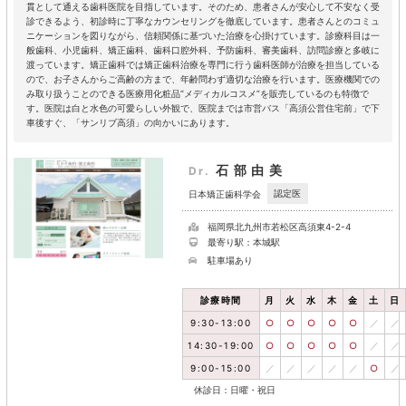
貫として通える歯科医院を目指しています。そのため、患者さんが安心して不安なく受
診できるよう、初診時に丁寧なカウンセリングを徹底しています。患者さんとのコミュ
ニケーションを図りながら、信頼関係に基づいた治療を心掛けています。診療科目は一
般歯科、小児歯科、矯正歯科、歯科口腔外科、予防歯科、審美歯科、訪問診療と多岐に
渡っています。矯正歯科では矯正歯科治療を専門に行う歯科医師が治療を担当している
ので、お子さんからご高齢の方まで、年齢問わず適切な治療を行います。医療機関での
み取り扱うことのできる医療用化粧品“メディカルコスメ”を販売しているのも特徴で
す。医院は白と水色の可愛らしい外観で、医院までは市営バス「高須公営住宅前」で下
車後すぐ、「サンリブ高須」の向かいにあります。
石部由美
Dr.
認定医
日本矯正歯科学会
福岡県北九州市若松区高須東4-2-4
最寄り駅：本城駅
駐車場あり
診療時間
月
火
水
木
金
土
日
9:30-13:00
○
○
○
○
○
／
／
14:30-19:00
○
○
○
○
○
／
／
9:00-15:00
／
／
／
／
／
○
／
休診日：日曜・祝日