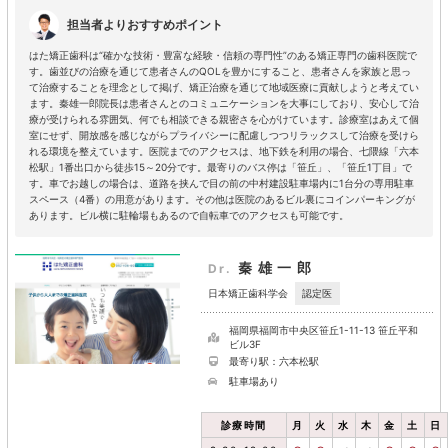
担当者よりおすすめポイント
はた矯正歯科は“確かな技術・豊富な経験・信頼の専門性”のある矯正専門の歯科医院で
す。歯並びの治療を通じて患者さんのQOLを豊かにすること、患者さんを家族と思っ
て治療することを理念として掲げ、矯正治療を通じて地域医療に貢献しようと考えてい
ます。秦雄一郎院長は患者さんとのコミュニケーションを大事にしており、安心して治
療が受けられる雰囲気、何でも相談できる親密さを心がけています。診療室はあえて個
室にせず、開放感を感じながらプライバシーに配慮しつつリラックスして治療を受けら
れる環境を整えています。医院までのアクセスは、地下鉄を利用の場合、七隈線「六本
松駅」1番出口から徒歩15～20分です。最寄りのバス停は「笹丘」、「笹丘1丁目」で
す。車でお越しの場合は、道路を挟んで目の前の中村建設駐車場内に1台分の専用駐車
スペース（4番）の用意があります。その他は医院のあるビル裏にコインパーキングが
あります。ビル横に駐輪場もあるので自転車でのアクセスも可能です。
秦雄一郎
Dr.
認定医
日本矯正歯科学会
福岡県福岡市中央区笹丘1-11-13 笹丘平和
ビル3F
最寄り駅：六本松駅
駐車場あり
診療時間
月
火
水
木
金
土
日