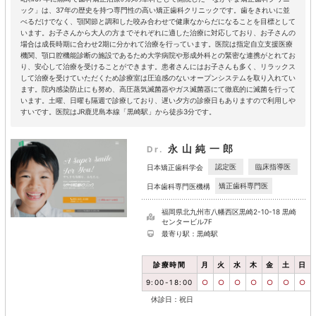
ック」は、37年の歴史を持つ専門性の高い矯正歯科クリニックです。歯をきれいに並
べるだけでなく、顎関節と調和した咬み合わせで健康なからだになることを目標として
います。お子さんから大人の方までそれぞれに適した治療に対応しており、お子さんの
場合は成長時期に合わせ2期に分かれて治療を行っています。医院は指定自立支援医療
機関、顎口腔機能診断の施設であるため大学病院や形成外科との緊密な連携がとれてお
り、安心して治療を受けることができます。患者さんにはお子さんも多く、リラックス
して治療を受けていただくため診療室は圧迫感のないオープンシステムを取り入れてい
ます。院内感染防止にも努め、高圧蒸気滅菌器やガス滅菌器にて徹底的に滅菌を行って
います。土曜、日曜も隔週で診療しており、遅い夕方の診療日もありますので利用しや
すいです。医院はJR鹿児島本線「黒崎駅」から徒歩3分です。
永山純一郎
Dr.
認定医
臨床指導医
日本矯正歯科学会
矯正歯科専門医
日本歯科専門医機構
福岡県北九州市八幡西区黒崎2-10-18 黒崎
センタービル7F
最寄り駅：黒崎駅
診療時間
月
火
水
木
金
土
日
9:00-18:00
○
○
○
○
○
○
○
休診日：祝日