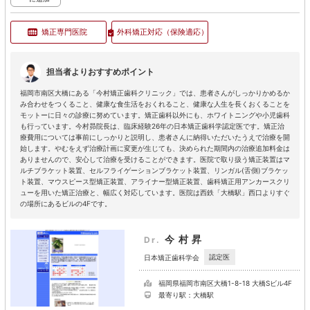
矯正専門医院
外科矯正対応
（保険適応）
担当者よりおすすめポイント
福岡市南区大橋にある「今村矯正歯科クリニック」では、患者さんがしっかりかめるか
み合わせをつくること、健康な食生活をおくれること、健康な人生を長くおくることを
モットーに日々の診療に努めています。矯正歯科以外にも、ホワイトニングや小児歯科
も行っています。今村昴院長は、臨床経験26年の日本矯正歯科学認定医です。矯正治
療費用については事前にしっかりと説明し、患者さんに納得いただいたうえで治療を開
始します。やむをえず治療計画に変更が生じても、決められた期間内の治療追加料金は
ありませんので、安心して治療を受けることができます。医院で取り扱う矯正装置はマ
ルチブラケット装置、セルフライゲーションブラケット装置、リンガル(舌側)ブラケッ
ト装置、マウスピース型矯正装置、アライナー型矯正装置、歯科矯正用アンカースクリ
ューを用いた矯正治療と、幅広く対応しています。医院は西鉄「大橋駅」西口よりすぐ
の場所にあるビルの4Fです。
今村昇
Dr.
認定医
日本矯正歯科学会
福岡県福岡市南区大橋1-8-18 大橋Sビル4F
最寄り駅：大橋駅