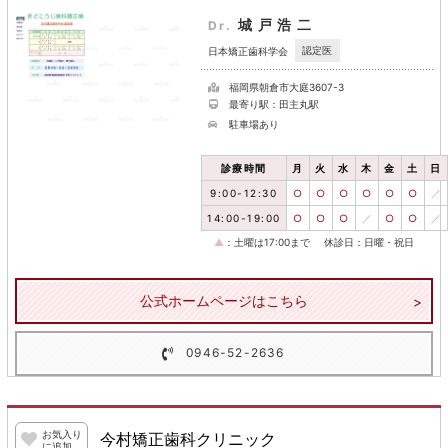
城戸浩二
Dr.
認定医
日本矯正歯科学会
福岡県朝倉市大庭3607-3
最寄り駅：田主丸駅
駐車場あり
診療時間
月
火
水
木
金
土
日
9:00-12:30
○
○
○
○
○
○
／
14:00-19:00
○
○
○
／
○
○
／
▲
：土曜は17:00まで
休診日：日曜・祝日
公式ホームページはこちら
0946-52-2636
お気入り
今村矯正歯科クリニック
に追加