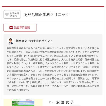
お気入り
あだち矯正歯科クリニック
に追加
矯正専門医院
担当者よりおすすめポイント
福岡市早良区西新にある「あだち矯正歯科クリニック」は安達知子院長による女性なら
ではの視点から、細かい心配りや衛生管理の徹底に取り組んでいます。そのため女性や
お子さんが通いやすい環境のクリニックで、医院に来院している8割は女性の患者さん
です。治療内容は、乳歯列期に行う矯正治療から、大人の本格的な治療、部分矯正など
幅広く対応しています。矯正装置はメタルブラケット装置、クリアブラケット装置、セ
ルフライゲーションブラケット装置などから選択することができます。治療は、治療開
始前の診断時に患者さんにしっかりと納得していただいた上で開始します。院内は暖か
い雰囲気の待合室や、やわらかい自然光がふりそそぐ明るく開放的な診療室ですので、
リラックスして治療を受けることのできる居心地のよい空間です。医院までは、地下鉄
「西新駅」の4番出口より徒歩1分、または西鉄バス「西新4丁目」バス停からもアクセ
スしやすいです。あだち矯正歯科クリニックのあるビルの一階には駐車場があるので車
での来院も可能です。
安達友子
Dr.