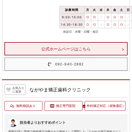
診療時間
月
火
水
木
金
土
日
9:00-13:00
○
○
／
○
○
○
／
14:30-18:30
○
○
／
○
○
○
／
休診日：水曜・日曜・祝日
公式ホームページはこちら
092-940-2882
お気入り
ながやま矯正歯科クリニック
に追加
無料相談あり
矯正専門医院
外科矯正対応
（保険適応）
担当者よりおすすめポイント
昭和57年に黒崎で歯科矯正治療のみの単科として開院した「ながやま矯正歯科クリニ