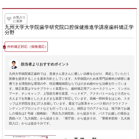
お気入り
に追加
九州大学大学院歯学研究院口腔保健推進学講座歯科矯正学
分野
外科矯正対応
（保険適応）
担当者よりおすすめポイント
九州大学病院矯正歯科では、患者さん皆さんに優しい治療を心がけ、満足していただく
医療を提供することを基本方針としています。大学病院のため各専門診療科が綿密に連
携できる理想的な環境の中、特定機能病院ならではのきめ細やかな治療を行っていま
す。矯正装置はマルチブラケット装置から、歯科矯正用アンカースクリュー、リンガル
アーチ、チンキャップ、上顎前方牽引装置、ヘッドギア、アクチバトールなど小児から
大人までを対象としたさまざまな装置で対応しています。高橋一郎科長をはじめ、スタ
ッフは大学院生含む27人在籍しています。最近では医系キャンパス初のクラウドファ
ンディングプロジェクトなども行っていました。病院までのアクセスは、地下鉄でお越
しの場合は2 号線（箱崎線）「馬出九大病院前」から徒歩５分、バスでお越しの場合は
西鉄バス「九大病院」から徒歩１分、「県庁前」から徒歩５分、「警察本部前・九大病
院入口」からは徒歩５分です。