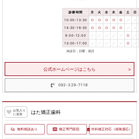
診療時間
月
火
水
木
金
土
日
10:00-13:30
○
○
○
○
○
／
／
14:30-19:30
○
○
○
○
○
／
／
9:00-12:00
／
／
／
／
／
○
／
13:00-17:00
／
／
／
／
／
○
／
休診日：日曜・祝日
公式ホームページはこちら
092-329-7118
お気入り
はた矯正歯科
に追加
無料相談あり
矯正専門医院
外科矯正対応
（保険適応）