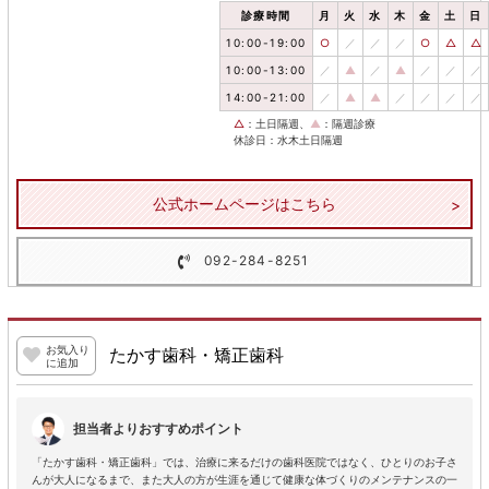
診療時間
月
火
水
木
金
土
日
10:00-19:00
○
／
／
／
○
△
△
10:00-13:00
／
▲
／
▲
／
／
／
14:00-21:00
／
▲
▲
／
／
／
／
△
：土日隔週、
▲
：隔週診療
休診日：水木土日隔週
公式ホームページはこちら
092-284-8251
お気入り
たかす歯科・矯正歯科
に追加
担当者よりおすすめポイント
「たかす歯科・矯正歯科」では、治療に来るだけの歯科医院ではなく、ひとりのお子さ
んが大人になるまで、また大人の方が生涯を通じて健康な体づくりのメンテナンスの一