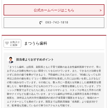
公式ホームページはこちら
093-742-1818
お気入り
まつうら歯科
に追加
担当者よりおすすめポイント
「まつうら歯科」は院長、副院長ともに子育て経験のある女性歯科医師ですので、常に
お子さんが治療を怖がらない環境づくりを心がけています。また、できるだけ治療を受
けずに自分の歯で食事ができるよう、予防歯科に力を入れており、“80歳になっても20
本以上自分の歯を保とう”という運動の8020を達成した方にはお祝いを差し上げるなど
の取り組みを行っています。その他にも、数ヵ月に一度成人を対象とした健康教室を開
催したり、毎年夏休みに子ども向けのブラッシング教室を開催したりしています。ブラ
ッシング教室では子どもたちに楽しくわかりやすいよう、スタッフが考えた手作りの実
験やクイズなどを盛り込んでいます。まつうら歯科は19年以上福岡市立名島小学校の
校医を、36年以上九州大学付属病院内の杉の子保育園で園医をするなど、地域のホー
ムドクターとしても努めています。医院までは西鉄貝塚線「名島駅」より徒歩3分で
す。駐車場も完備しているので車でのアクセスも可能です。