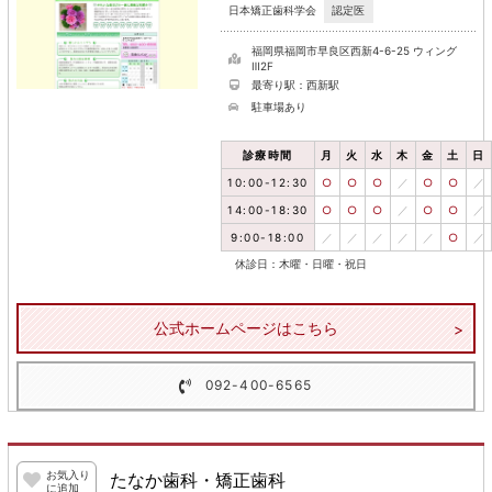
認定医
日本矯正歯科学会
福岡県福岡市早良区西新4-6-25 ウィング
Ⅲ2F
最寄り駅：西新駅
駐車場あり
診療時間
月
火
水
木
金
土
日
10:00-12:30
○
○
○
／
○
○
／
14:00-18:30
○
○
○
／
○
○
／
9:00-18:00
／
／
／
／
／
○
／
休診日：木曜・日曜・祝日
公式ホームページはこちら
092-400-6565
お気入り
たなか歯科・矯正歯科
に追加