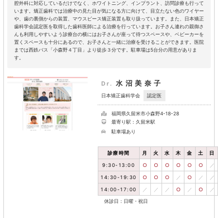
腔外科に対応しているだけでなく、ホワイトニング、インプラント、訪問診療も行って
います。矯正歯科では治療中の見た目が気になる方に向けて、目立たない色のワイヤー
や、歯の裏側からの装置、マウスピース矯正装置も取り扱っています。また、日本矯正
歯科学会認定医を取得した歯科医師による治療を行っています。お子さん連れの親御さ
んも利用しやすいよう診療台の横にはお子さんが座って待つスペースや、ベビーカーを
置くスペースも十分にあるので、お子さんと一緒に治療を受けることができます。医院
までは西鉄バス「小森野４丁目」より徒歩３分です。駐車場は5台分の用意がありま
す。
水沼美奈子
Dr.
認定医
日本矯正歯科学会
福岡県久留米市小森野4-18-28
最寄り駅：久留米駅
駐車場あり
診療時間
月
火
水
木
金
土
日
9:30-13:00
○
○
○
○
○
○
／
14:30-19:30
○
○
○
／
○
／
／
14:00-17:00
／
／
／
○
／
○
／
休診日：日曜・祝日