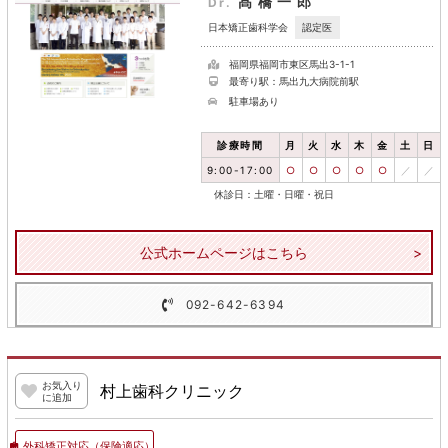
髙橋一郎
Dr.
認定医
日本矯正歯科学会
福岡県福岡市東区馬出3-1-1
最寄り駅：馬出九大病院前駅
駐車場あり
診療時間
月
火
水
木
金
土
日
9:00-17:00
○
○
○
○
○
／
／
休診日：土曜・日曜・祝日
公式ホームページはこちら
092-642-6394
お気入り
村上歯科クリニック
に追加
外科矯正対応
（保険適応）