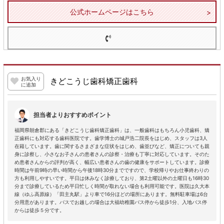
公式ホームページはこちら
お気入り
きどこうじ歯科矯正歯科
に追加
担当者よりおすすめポイント
福岡県朝倉郡にある「きどこうじ歯科矯正歯科」は、一般歯科はもちろん小児歯科、矯
正歯科にも対応する歯科医院です。歯学博士の城戸浩二院長をはじめ、スタッフは3人
在籍しています。歯に関するさまざまな症状をはじめ、歯並びなど、矯正についても親
身に診察し、小さなお子さんの患者さんの診察・治療も丁寧に対応しています。そのた
め患者さんからの評判が高く、幅広い患者さんの歯の健康をサポートしています。診療
時間は午前9時の早い時間から午後18時30分までですので、学校帰りやお仕事終わりの
方も利用しやすいです。平日は休みなく診療しており、第2土曜以外の土曜日も16時30
分まで診療しているため平日忙しく時間が取れない場合も利用可能です。医院は久大本
線（ゆふ高原線）「田主丸駅」より車で16分ほどの場所にあります。無料駐車場は6台
分用意があります。バスでお越しの場合は大福幼稚園バス停から徒歩1分、入地バス停
からは徒歩５分です。