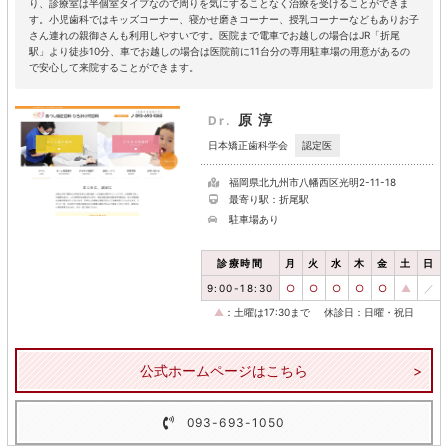
り、診療室は半個室タイプなので周りを気にすることなく治療を受けることができま
す。小児歯科ではキッズコーナー、寝かせ磨きコーナー、授乳コーナーなどもありお子
さん連れの親御さんも利用しやすいです。医院まで電車でお越しの場合はJR「折尾
駅」より徒歩10分、車でお越しの場合は医院前に11台分の専用駐車場の用意があるの
で安心して来院することができます。
原淳
Dr.
認定医
日本矯正歯科学会
福岡県北九州市八幡西区光明2-11-18
最寄り駅：折尾駅
駐車場あり
診療時間
月
火
水
木
金
土
日
9:00-18:30
○
○
○
○
○
▲
／
▲
：土曜は17:30まで
休診日：日曜・祝日
公式ホームページはこちら
093-693-1050