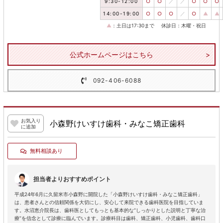
9:30-12:00
○
○
／
／
○
○
○
14:00-19:00
○
○
○
／
○
▲
▲
▲
：土日は17:30まで
休診日：木曜・祝日
公式ホームページはこちら
092-406-6088
お気入り
小森野けいすけ歯科・みなこ矯正歯科
に追加
無料相談あり
担当者よりおすすめポイント
平成24年6月に久留米市小森野に開院した「小森野けいすけ歯科・みなこ矯正歯科」
は、患者さんとの信頼関係を大切にし、安心して来院できる歯科医院を目指していま
す。水沼恵介院長は、歯科医としてもっとも基本的な“しっかりとした説明と丁寧な治
療”を信念として診療に臨んでいます。診療科目は歯科、矯正歯科、小児歯科、歯科口