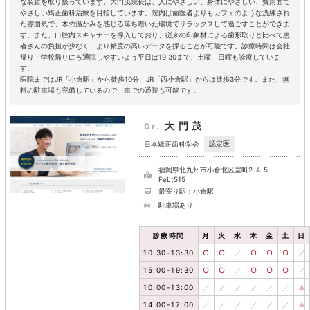
な装置を取り扱っています。大門茂院長は、人にやさしい、身体にやさしい、費用面で
やさしい矯正歯科治療を目指しています。院内は歯医者よりもカフェのような洗練され
た雰囲気で、木の温かみを感じる落ち着いた環境でリラックスして過ごすことができま
す。また、口腔内スキャナーを導入しており、従来の印象材による歯形取りと比べて患
者さんの負担が少なく、より精度の高いデータを採ることが可能です。診療時間は会社
帰り・学校帰りにも通院しやすいよう平日は19:30まで、土曜、日曜も診療していま
す。
医院まではJR「小倉駅」から徒歩10分、JR「西小倉駅」からは徒歩3分です。また、無
料の駐車場も完備しているので、車での通院も可能です。
大門茂
Dr.
認定医
日本矯正歯科学会
福岡県北九州市小倉北区室町2-4-5
FeLt515
最寄り駅：小倉駅
駐車場あり
診療時間
月
火
水
木
金
土
日
10:30-13:30
○
○
／
○
○
○
／
15:00-19:30
○
○
／
○
○
○
／
10:00-13:00
／
／
／
／
／
／
▲
14:00-17:00
／
／
／
／
／
／
▲