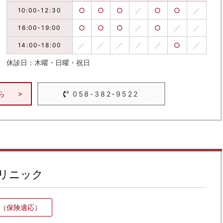
○
○
○
／
○
○
／
10:00-12:30
○
○
○
／
○
／
／
16:00-19:00
／
／
／
／
／
○
／
14:00-18:00
休診日：木曜・日曜・祝日
ら
058-382-9522
リニック
（保険適応）