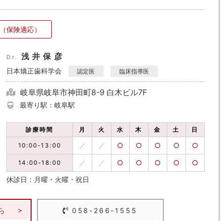
（保険適応）
浅井保彦
Dr.
日本矯正歯科学会
認定医
臨床指導医
岐阜県岐阜市神田町8-9 白木ビル7F
最寄り駅：岐阜駅
診療時間
月
火
水
木
金
土
日
／
／
○
○
○
○
○
10:00-13:00
／
／
○
○
○
○
○
14:00-18:00
休診日：月曜・火曜・祝日
ら
058-266-1555