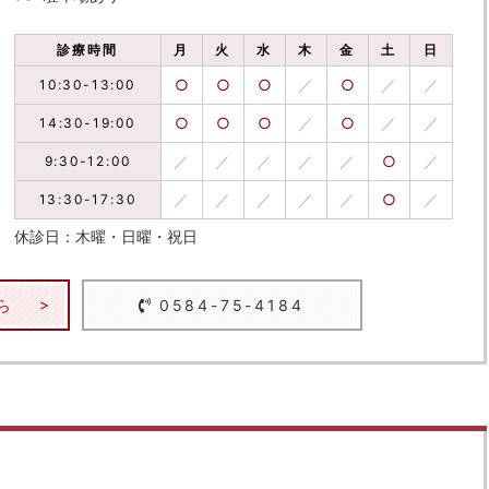
診療時間
月
火
水
木
金
土
日
○
○
○
／
○
／
／
10:30-13:00
○
○
○
／
○
／
／
14:30-19:00
／
／
／
／
／
○
／
9:30-12:00
／
／
／
／
／
○
／
13:30-17:30
休診日：木曜・日曜・祝日
ら
0584-75-4184