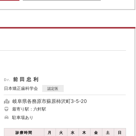
前田忠利
Dr.
日本矯正歯科学会
認定医
岐阜県各務原市蘇原柿沢町3-5-20
最寄り駅：六軒駅
駐車場あり
診療時間
月
火
水
木
金
土
日