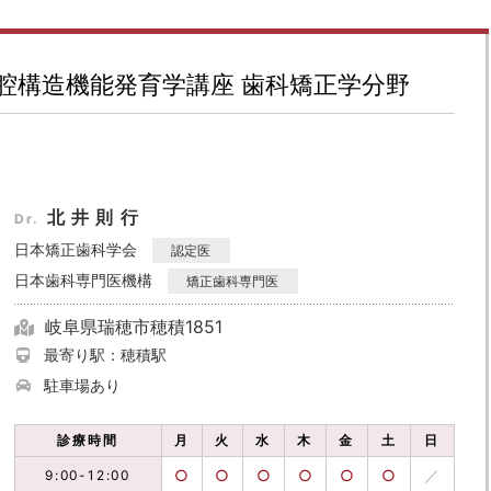
腔構造機能発育学講座 歯科矯正学分野
北井則行
Dr.
日本矯正歯科学会
認定医
日本歯科専門医機構
矯正歯科専門医
岐阜県瑞穂市穂積1851
最寄り駅：穂積駅
駐車場あり
診療時間
月
火
水
木
金
土
日
○
○
○
○
○
○
／
9:00-12:00