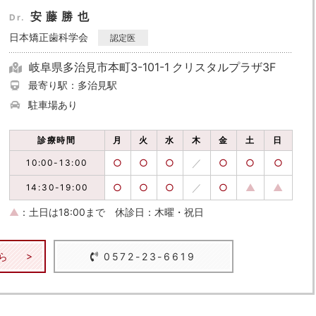
安藤勝也
Dr.
日本矯正歯科学会
認定医
岐阜県多治見市本町3-101-1 クリスタルプラザ3F
最寄り駅：多治見駅
駐車場あり
診療時間
月
火
水
木
金
土
日
○
○
○
／
○
○
○
10:00-13:00
○
○
○
／
○
▲
▲
14:30-19:00
▲
：土日は18:00まで
休診日：木曜・祝日
ら
0572-23-6619