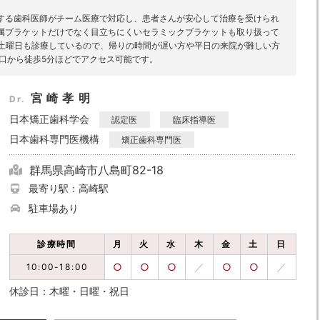
する歯科医師がチーム医療で対応し、患者さんが安心して治療を受けられ
属ブラケットだけでなく目立ちにくいセラミックブラケットも取り扱って
、土曜日も診療しているので、帰りの時間が遅い方や平日の来院が難しい方
口から徒歩5分ほどでアクセス可能です。
宮崎孝明
Dr.
日本矯正歯科学会
認定医
臨床指導医
日本歯科専門医機構
矯正歯科専門医
群馬県高崎市八島町82-18
最寄り駅：高崎駅
駐車場あり
診療時間
月
火
水
木
金
土
日
○
○
○
／
○
○
／
10:00-18:00
休診日：木曜・日曜・祝日