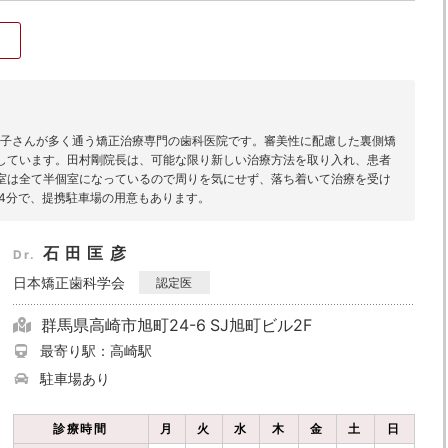
お子さんが多く通う矯正治療専門の歯科医院です。審美性に配慮した裏側矯
しています。田村剛院長は、可能な限り新しい治療方法を取り入れ、患者
室は全て半個室になっているので周りを気にせず、落ち着いて治療を受け
4分で、提携駐車場の用意もあります。
石田匡彦
Dr.
日本矯正歯科学会
認定医
群馬県高崎市旭町24-6 SJ旭町ビル2F
最寄り駅：高崎駅
駐車場あり
診療時間
月
火
水
木
金
土
日