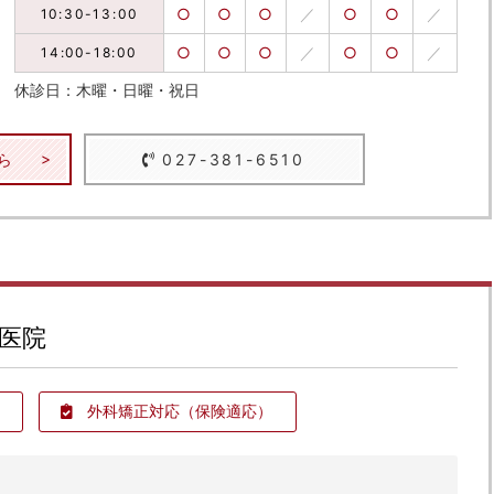
○
○
○
／
○
○
／
10:30-13:00
○
○
○
／
○
○
／
14:00-18:00
休診日：木曜・日曜・祝日
ら
027-381-6510
医院
外科矯正対応
（保険適応）