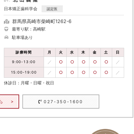
Dr.
日本矯正歯科学会
認定医
群馬県高崎市柴崎町1262-6
最寄り駅：高崎駅
駐車場あり
診療時間
月
火
水
木
金
土
日
／
○
○
○
○
○
／
9:00-13:00
／
○
○
○
○
○
／
15:00-19:00
休診日：月曜・日曜・祝日
ら
027-350-1600