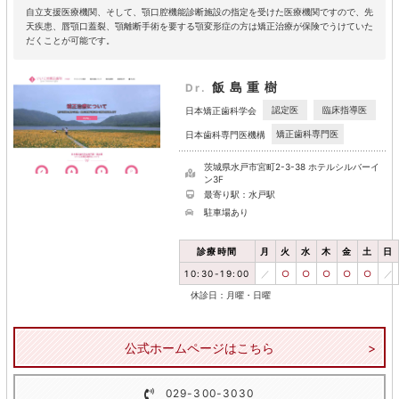
自立支援医療機関、そして、顎口腔機能診断施設の指定を受けた医療機関ですので、先
天疾患、唇顎口蓋裂、顎離断手術を要する顎変形症の方は矯正治療が保険でうけていた
だくことが可能です。
飯島重樹
Dr.
認定医
臨床指導医
日本矯正歯科学会
矯正歯科専門医
日本歯科専門医機構
茨城県水戸市宮町2-3-38 ホテルシルバーイ
ン3F
最寄り駅：水戸駅
駐車場あり
診療時間
月
火
水
木
金
土
日
10:30-19:00
／
○
○
○
○
○
／
休診日：月曜・日曜
公式ホームページはこちら
029-300-3030