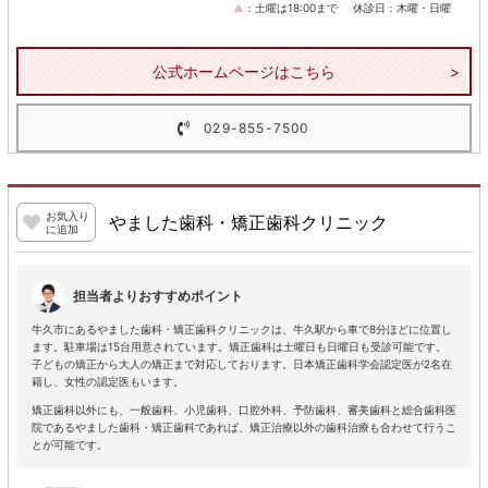
▲
：土曜は18:00まで
休診日：木曜・日曜
公式ホームページはこちら
029-855-7500
お気入り
やました歯科・矯正歯科クリニック
に追加
担当者よりおすすめポイント
牛久市にあるやました歯科・矯正歯科クリニックは、牛久駅から車で8分ほどに位置し
ます。駐車場は15台用意されています。矯正歯科は土曜日も日曜日も受診可能です。
子どもの矯正から大人の矯正まで対応しております。日本矯正歯科学会認定医が2名在
籍し、女性の認定医もいます。
矯正歯科以外にも、一般歯科、小児歯科、口腔外科、予防歯科、審美歯科と総合歯科医
院であるやました歯科・矯正歯科であれば、矯正治療以外の歯科治療も合わせて行うこ
とが可能です。