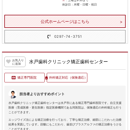
▲
：土曜は9:30まで
休診日：木曜・日曜・祝日
公式ホームページはこちら
0297-74-3751
お気入り
水戸歯科クリニック矯正歯科センター
に追加
矯正専門医院
外科矯正対応
（保険適応）
担当者よりおすすめポイント
水戸歯科クリニック矯正歯科センターは水戸市にある矯正専門歯科医院です。自立支援
医療（育成医療・更生医療）指定医療機関である同医院は、保険適応の外科矯正も行う
ことができます。
エッジワイズ法による矯正治療を行っており、丁寧な矯正治療、細部にこだわった治療
結果を実践しています。顔貌にもこだわり、歯並びプラスアルファの矯正治療をうける
ことができます。