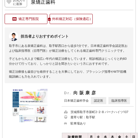
お気入り
泉矯正歯科
に追加
矯正専門医院
外科矯正対応
（保険適応）
担当者よりおすすめポイント
取手市にある泉矯正歯科は、取手駅西口から徒歩1分です。日本矯正歯科学会認定医お
よび臨床指導医（旧専門医）が矯正治療をしてくれる矯正歯科専門クリニックです。
子どもから大人まで幅広い年代の矯正治療をしています。初診相談はじっくりと約60
分かけて行っており、しっかりと話を聞きたいという方におすすめです。
矯正治療後も歯並びを維持することを大事にしており、ブラッシング指導やMTF筋機
能訓練にも力を入れています。
向阪康彦
Dr.
認定医
臨床指導医
日本矯正歯科学会
茨城県取手市新町2-2-8 パークハイツ107
最寄り駅：取手駅
駐車場あり
診療時間
月
火
水
木
金
土
日