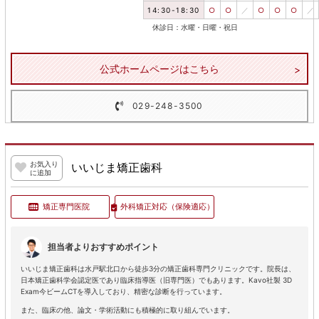
14:30-18:30
○
○
／
○
○
○
／
休診日：水曜・日曜・祝日
公式ホームページはこちら
029-248-3500
お気入り
いいじま矯正歯科
に追加
矯正専門医院
外科矯正対応
（保険適応）
担当者よりおすすめポイント
いいじま矯正歯科は水戸駅北口から徒歩3分の矯正歯科専門クリニックです。院長は、
日本矯正歯科学会認定医であり臨床指導医（旧専門医）でもあります。Kavo社製 3D
Exam今ビームCTを導入しており、精密な診断を行っています。
また、臨床の他、論文・学術活動にも積極的に取り組んでいます。