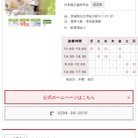
認定医
日本矯正歯科学会
茨城県日立市鮎川町3-1-21-2F
最寄り駅：常陸多賀駅
駐車場あり
診療時間
月
火
水
木
金
土
日
11:00-13:00
○
○
○
／
○
／
／
14:30-18:30
／
○
○
／
○
／
／
9:00-12:00
／
／
／
／
／
○
○
13:00-17:00
／
／
／
／
／
○
○
休診日：木曜・祝日
公式ホームページはこちら
0294-36-2010