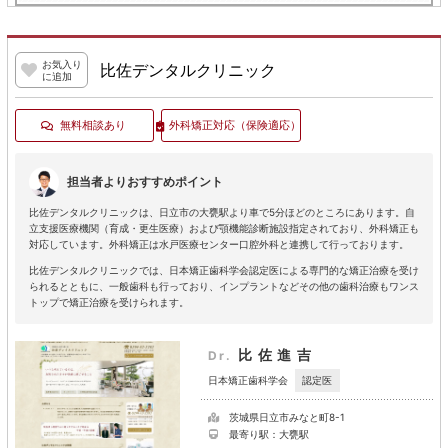
お気入り
比佐デンタルクリニック
に追加
無料相談あり
外科矯正対応
（保険適応）
担当者よりおすすめポイント
比佐デンタルクリニックは、日立市の大甕駅より車で5分ほどのところにあります。自
立支援医療機関（育成・更生医療）および顎機能診断施設指定されており、外科矯正も
対応しています。外科矯正は水戸医療センター口腔外科と連携して行っております。
比佐デンタルクリニックでは、日本矯正歯科学会認定医による専門的な矯正治療を受け
られるとともに、一般歯科も行っており、インプラントなどその他の歯科治療もワンス
トップで矯正治療を受けられます。
比佐進吉
Dr.
認定医
日本矯正歯科学会
茨城県日立市みなと町8-1
最寄り駅：大甕駅