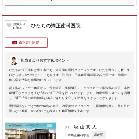
お気入り
ひたちの矯正歯科医院
に追加
矯正専門医院
担当者よりおすすめポイント
ひたちの矯正歯科は牛久市にある矯正歯科専門クリニックです。ひたち野うしく駅 東
口から徒歩12分のところにあります。院長は、日本矯正歯科学会認定医です。臨床の
傍ら学術活動も積極的に行っています。
従来型のワイヤー矯正から、舌側矯正（裏側矯正）、マウスピース型装置の矯正、非抜
歯矯正などさまざまな方法で矯正治療を行っています。また、治療管理システムを活用
し、矯正治療の進捗情報を確認できたり安心して治療をうけることができます。
専門医院ならではの検査体制の充実、治療後のアフターケア（再治療制度）、見た目に
限らない顔貌、かみ合わせを考慮した矯正治療で安心です。
秋山真人
Dr.
認定医
日本矯正歯科学会