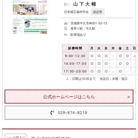
山下大輔
Dr.
認定医
日本矯正歯科学会
茨城県牛久市神谷1-52-13
最寄り駅：牛久駅
駐車場あり
診療時間
月
火
水
木
金
土
日
9:00-12:30
○
○
○
／
○
○
▲
14:00-17:00
○
○
○
／
○
○
／
17:30-20:00
○
○
○
／
○
／
／
▲
：日曜は13:00まで
休診日：木曜・祝日
公式ホームページはこちら
029-874-8219
お気入り