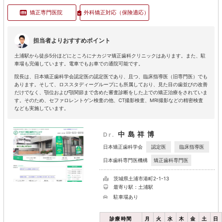
矯正専門医院
外科矯正対応
（保険適応）
担当者よりおすすめポイント
土浦駅から徒歩5分ほどにところにナカジマ矯正歯科クリニックはあります。また、駐
車場も完備しています。電車でもお車での通院可能です。
院長は、日本矯正歯科学会認定医の認定医であり、且つ、臨床指導医（旧専門医）でも
あります。そして、ロススタディーグループにも所属しており、見た目の歯並びの改善
だけでなく、顎位および顎関節まで含めた審査診断をした上での矯正治療をされていま
す。そのため、セファロレントゲン検査の他、CT撮影検査、MRI撮影などの精密検査
なども実施しています。
中島祥博
Dr.
認定医
臨床指導医
日本矯正歯科学会
矯正歯科専門医
日本歯科専門医機構
茨城県土浦市港町2-1-13
最寄り駅：土浦駅
駐車場あり
診療時間
月
火
水
木
金
土
日