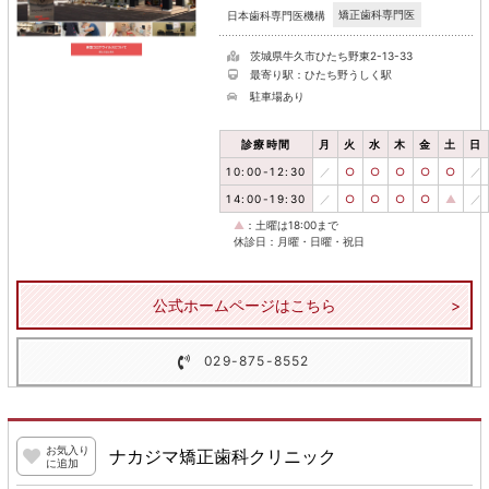
矯正歯科専門医
日本歯科専門医機構
茨城県牛久市ひたち野東2-13-33
最寄り駅：ひたち野うしく駅
駐車場あり
診療時間
月
火
水
木
金
土
日
10:00-12:30
／
○
○
○
○
○
／
14:00-19:30
／
○
○
○
○
▲
／
▲
：土曜は18:00まで
休診日：月曜・日曜・祝日
公式ホームページはこちら
029-875-8552
お気入り
ナカジマ矯正歯科クリニック
に追加