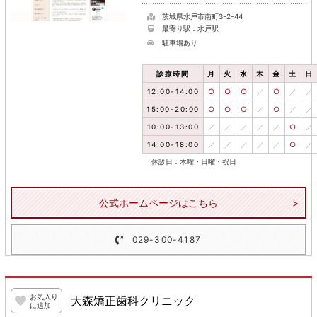
茨城県水戸市南町3-2-44
最寄り駅：水戸駅
駐車場あり
診療時間
月
火
水
木
金
土
日
12:00-14:00
○
○
○
／
○
／
／
15:00-20:00
○
○
○
／
○
／
／
10:00-13:00
／
／
／
／
／
○
／
14:00-18:00
／
／
／
／
／
○
／
休診日：木曜・日曜・祝日
公式ホームページはこちら
029-300-4187
お気入り
大森矯正歯科クリニック
に追加