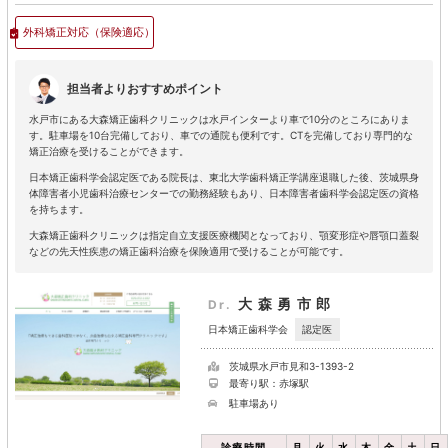
外科矯正対応
（保険適応）
担当者よりおすすめポイント
水戸市にある大森矯正歯科クリニックは水戸インターより車で10分のところにありま
す。駐車場を10台完備しており、車での通院も便利です。CTを完備しており専門的な
矯正治療を受けることができます。
日本矯正歯科学会認定医である院長は、東北大学歯科矯正学講座退職した後、茨城県身
体障害者小児歯科治療センターでの勤務経験もあり、日本障害者歯科学会認定医の資格
を持ちます。
大森矯正歯科クリニックは指定自立支援医療機関となっており、顎変形症や唇顎口蓋裂
などの先天性疾患の矯正歯科治療を保険適用で受けることが可能です。
大森勇市郎
Dr.
認定医
日本矯正歯科学会
茨城県水戸市見和3-1393-2
最寄り駅：赤塚駅
駐車場あり
診療時間
月
火
水
木
金
土
日