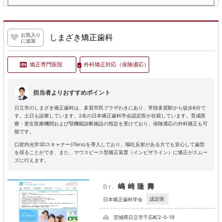
お気入り
しまざき矯正歯科
に追加
矯正専門医院
外科矯正対応
（保険適応）
担当者よりおすすめポイント
日立市のしまざき矯正歯科は、多賀市民プラザわきにあり、常陸多賀駅から徒歩6分で
す。土日も診療しています。2名の日本矯正歯科学会認定医が在籍しています。育成医
療・更生医療機関および顎機能診断施設の指定を受けており、保険適応の外科矯正も可
能です。
口腔内光学3Dスキャナー(iTero)を導入しており、嘔吐反射がある方でも安心して歯型
を採ることができ、また、マウスピース型矯正装置（インビザライン）に矯正がスムー
ズに行えます。
嶋崎隆壽
Dr.
認定医
日本矯正歯科学会
茨城県日立市千石町2-5-19