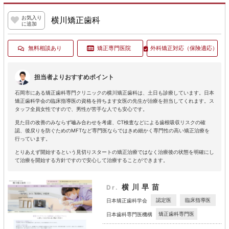
お気入り
横川矯正歯科
に追加
無料相談あり
矯正専門医院
外科矯正対応
（保険適応）
担当者よりおすすめポイント
石岡市にある矯正歯科専門クリニックの横川矯正歯科は、土日も診療しています。日本
矯正歯科学会の臨床指導医の資格を持ちます女医の先生が治療を担当してくれます。ス
タッフ全員女性ですので、男性が苦手な人でも安心です。
見た目の改善のみならず嚙み合わせを考慮、CT検査などによる歯根吸収リスクの確
認、後戻りを防ぐためのMFTなど専門医ならではきめ細かく専門性の高い矯正治療を
行っています。
とりあえず開始するという見切りスタートの矯正治療ではなく治療後の状態を明確にし
て治療を開始する方針ですので安心して治療することができます。
横川早苗
Dr.
認定医
臨床指導医
日本矯正歯科学会
矯正歯科専門医
日本歯科専門医機構