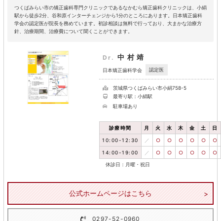
つくばみらい市の矯正歯科専門クリニックであるなかむら矯正歯科クリニックは、小絹
駅から徒歩2分、谷和原インターチェンジから1分のところにあります。日本矯正歯科
学会の認定医が院長を務めています。初診相談は無料で行っており、大まかな治療方
針、治療期間、治療費について聞くことができます。
中村靖
Dr.
認定医
日本矯正歯科学会
茨城県つくばみらい市小絹758-5
最寄り駅：小絹駅
駐車場あり
診療時間
月
火
水
木
金
土
日
10:00-12:30
／
○
○
○
○
○
○
14:00-19:00
／
○
○
○
○
○
○
休診日：月曜・祝日
公式ホームページはこちら
0297-52-0960