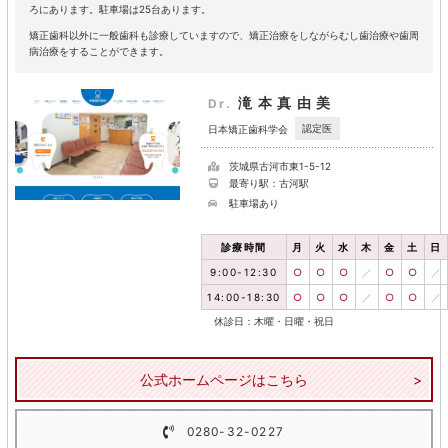
ろにあります。駐車場は25台あります。
矯正歯科以外に一般歯科も診療していますので、矯正治療をしながらむし歯治療や歯周
病治療をすることができます。
滝本真由美
Dr.
認定医
日本矯正歯科学会
茨城県古河市東1-5-12
最寄り駅：古河駅
駐車場あり
診療時間
月
火
水
木
金
土
日
9:00-12:30
○
○
○
／
○
○
／
14:00-18:30
○
○
○
／
○
○
／
休診日：木曜・日曜・祝日
公式ホームページはこちら
0280-32-0227