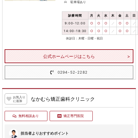
駐車場あり
診療時間
月
火
水
木
金
土
日
9:00-12:00
○
○
○
／
○
○
／
14:00-18:30
○
○
○
／
○
○
／
休診日：木曜・日曜・祝日
公式ホームページはこちら
0294-52-2282
お気入り
なかむら矯正歯科クリニック
に追加
無料相談あり
矯正専門医院
担当者よりおすすめポイント