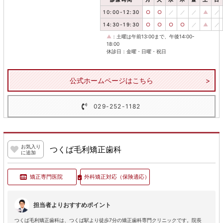
10:00-12:30
○
○
／
／
／
▲
／
14:30-19:30
○
○
○
○
／
▲
／
▲
：土曜は午前13:00まで、午後14:00-
18:00
休診日：金曜・日曜・祝日
公式ホームページはこちら
029-252-1182
お気入り
つくば毛利矯正歯科
に追加
矯正専門医院
外科矯正対応
（保険適応）
担当者よりおすすめポイント
つくば毛利矯正歯科は、つくば駅より徒歩7分の矯正歯科専門クリニックです。院長