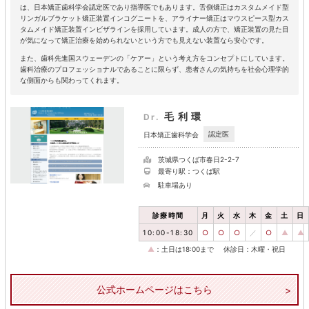
は、日本矯正歯科学会認定医であり指導医でもあります。舌側矯正はカスタムメイド型
リンガルブラケット矯正装置インコグニートを、アライナー矯正はマウスピース型カス
タムメイド矯正装置インビザラインを採用しています。成人の方で、矯正装置の見た目
が気になって矯正治療を始められないという方でも見えない装置なら安心です。
また、歯科先進国スウェーデンの「ケアー」という考え方をコンセプトにしています。
歯科治療のプロフェッショナルであることに限らず、患者さんの気持ちを社会心理学的
な側面からも関わってくれます。
毛利環
Dr.
認定医
日本矯正歯科学会
茨城県つくば市春日2-2-7
最寄り駅：つくば駅
駐車場あり
診療時間
月
火
水
木
金
土
日
10:00-18:30
○
○
○
／
○
▲
▲
▲
：土日は18:00まで
休診日：木曜・祝日
公式ホームページはこちら