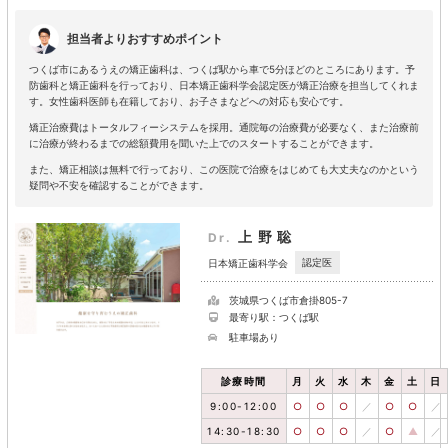
担当者よりおすすめポイント
つくば市にあるうえの矯正歯科は、つくば駅から車で5分ほどのところにあります。予
防歯科と矯正歯科を行っており、日本矯正歯科学会認定医が矯正治療を担当してくれま
す。女性歯科医師も在籍しており、お子さまなどへの対応も安心です。
矯正治療費はトータルフィーシステムを採用。通院毎の治療費が必要なく、また治療前
に治療が終わるまでの総額費用を聞いた上でのスタートすることができます。
また、矯正相談は無料で行っており、この医院で治療をはじめても大丈夫なのかという
疑問や不安を確認することができます。
上野聡
Dr.
認定医
日本矯正歯科学会
茨城県つくば市倉掛805-7
最寄り駅：つくば駅
駐車場あり
診療時間
月
火
水
木
金
土
日
9:00-12:00
○
○
○
／
○
○
／
14:30-18:30
○
○
○
／
○
▲
／