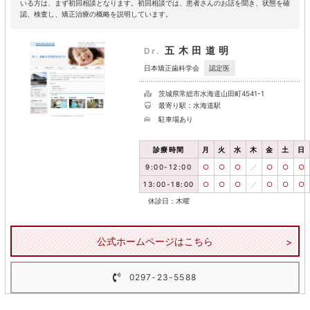
いる方は、まず初回相談となります。初回相談では、患者さんのお話を聞き、状態を確
認、検査し、矯正治療の概略を説明しています。
五木田道明
Dr.
認定医
日本矯正歯科学会
茨城県常総市水海道山田町4541-1
最寄り駅：水海道駅
駐車場あり
診療時間
月
火
水
木
金
土
日
9:00-12:00
○
○
○
／
○
○
○
13:00-18:00
○
○
○
／
○
○
○
休診日：木曜
公式ホームページはこちら
0297-23-5588