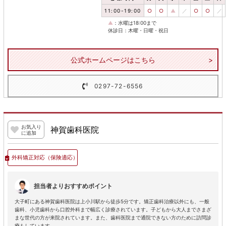
11:00-19:00
○
○
▲
／
○
○
／
▲
：水曜は18:00まで
休診日：木曜・日曜・祝日
公式ホームページはこちら
0297-72-6556
お気入り
神賀歯科医院
に追加
外科矯正対応
（保険適応）
担当者よりおすすめポイント
大子町にある神賀歯科医院は上小川駅から徒歩5分です。矯正歯科治療以外にも、一般
歯科、小児歯科から口腔外科まで幅広く診療されています。子どもから大人までさまざ
まな世代の方が来院されています。また、歯科医院まで通院できない方のために訪問診
療もしています。