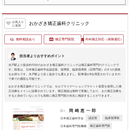
お気入り
おかざき矯正歯科クリニック
に追加
無料相談あり
矯正専門医院
外科矯正対応
（保険適応）
担当者よりおすすめポイント
水戸駅より徒歩約10分のおかざき矯正歯科クリニックは矯正歯科専門のクリニックで
す。院長は、日本矯正歯科学会認定医、指導医、臨床指導医（旧専門医）の3つの資格
をお持ちです。水戸駅より近く徒歩でも通えますし、駐車場が9台用意されていますの
で車での通院も可能です。
おかざき矯正歯科クリニックでは、セルフライゲーションブラケット装置を使用した矯
正治療をメインに診療されています。矯正相談は無料で実施しており、まだ矯正治療を
すると決めていない人でも気軽に矯正専門医の先生に相談することができます。
岡崎恵一郎
Dr.
認定医
臨床指導医
日本矯正歯科学会
矯正歯科専門医
日本歯科専門医機構