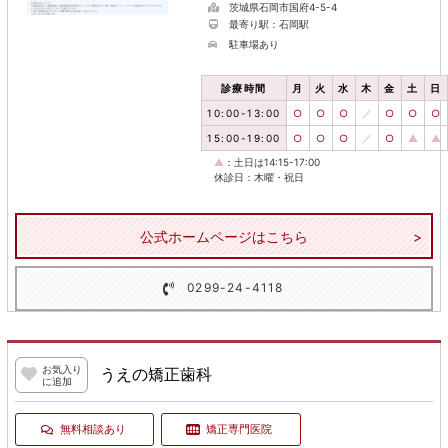
茨城県石岡市国府4-5-4
最寄り駅：石岡駅
駐車場あり
診療時間
月
火
水
木
金
土
日
10:00-13:00
○
○
○
／
○
○
○
15:00-19:00
○
○
○
／
○
▲
▲
▲
：土日は14:15-17:00
休診日：木曜・祝日
公式ホームページはこちら
0299-24-4118
お気入り
うえの矯正歯科
に追加
無料相談あり
矯正専門医院