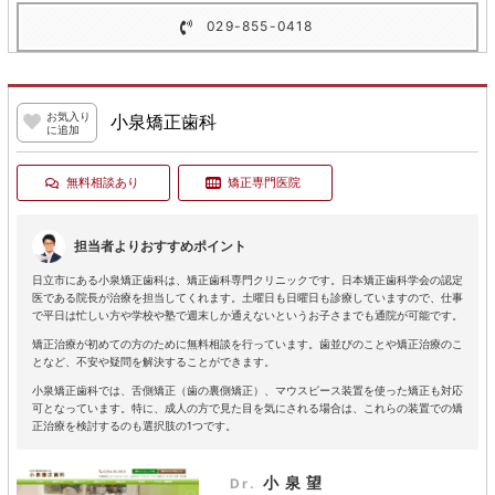
029-855-0418
お気入り
小泉矯正歯科
に追加
無料相談あり
矯正専門医院
担当者よりおすすめポイント
日立市にある小泉矯正歯科は、矯正歯科専門クリニックです。日本矯正歯科学会の認定
医である院長が治療を担当してくれます。土曜日も日曜日も診療していますので、仕事
で平日は忙しい方や学校や塾で週末しか通えないというお子さまでも通院が可能です。
矯正治療が初めての方のために無料相談を行っています。歯並びのことや矯正治療のこ
となど、不安や疑問を解決することができます。
小泉矯正歯科では、舌側矯正（歯の裏側矯正）、マウスピース装置を使った矯正も対応
可となっています。特に、成人の方で見た目を気にされる場合は、これらの装置での矯
正治療を検討するのも選択肢の1つです。
小泉望
Dr.