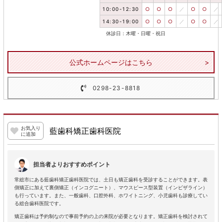
10:00-12:30
○
○
○
／
○
○
／
14:30-19:00
○
○
○
／
○
○
／
休診日：木曜・日曜・祝日
公式ホームページはこちら
0298-23-8818
お気入り
藍歯科矯正歯科医院
に追加
担当者よりおすすめポイント
常総市にある藍歯科矯正歯科医院では、土日も矯正歯科を受診することができます。表
側矯正に加えて裏側矯正（インコグニート）、マウスピース型装置（インビザライン）
も行っています。また、一般歯科、口腔外科、ホワイトニング、小児歯科も診療してい
る総合歯科医院です。
矯正歯科は予約制なので事前予約の上の来院が必要となります。矯正歯科を検討されて