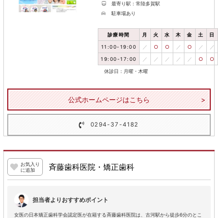
最寄り駅：常陸多賀駅
駐車場あり
診療時間
月
火
水
木
金
土
日
11:00-19:00
／
○
○
／
○
／
／
19:00-17:00
／
／
／
／
／
○
○
休診日：月曜・木曜
公式ホームページはこちら
0294-37-4182
お気入り
斉藤歯科医院・矯正歯科
に追加
担当者よりおすすめポイント
女医の日本矯正歯科学会認定医が在籍する斉藤歯科医院は、古河駅から徒歩6分のとこ