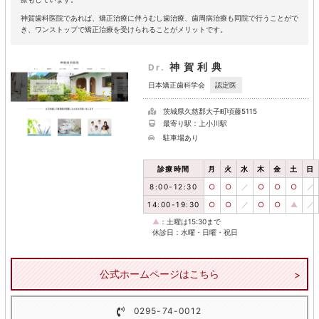
神賀歯科医院であれば、矯正治療に伴うむし歯治療、歯周病治療も同院で行うことがで
き、ワンストップで矯正治療を受けられることがメリットです。
神賀利典
Dr.
認定医
日本矯正歯科学会
茨城県久慈郡大子町頃藤5115
最寄り駅：上小川駅
駐車場あり
診療時間
月
火
水
木
金
土
日
8:00-12:30
○
○
／
○
○
○
／
14:00-19:30
○
○
／
○
○
▲
／
▲
：土曜は15:30まで
休診日：水曜・日曜・祝日
公式ホームページはこちら
0295-74-0012