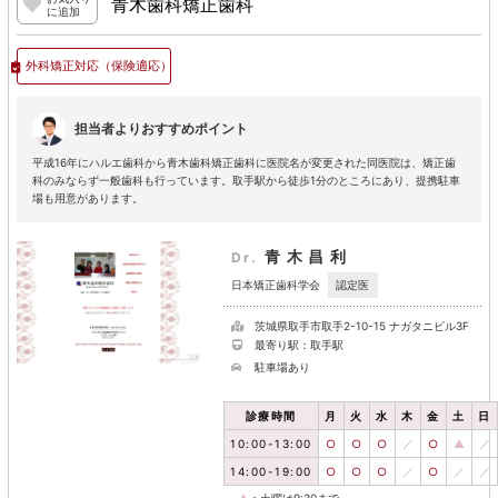
青木歯科矯正歯科
に追加
外科矯正対応
（保険適応）
担当者よりおすすめポイント
平成16年にハルエ歯科から青木歯科矯正歯科に医院名が変更された同医院は、矯正歯
科のみならず一般歯科も行っています。取手駅から徒歩1分のところにあり、提携駐車
場も用意があります。
青木昌利
Dr.
認定医
日本矯正歯科学会
茨城県取手市取手2-10-15 ナガタニビル3F
最寄り駅：取手駅
駐車場あり
診療時間
月
火
水
木
金
土
日
10:00-13:00
○
○
○
／
○
▲
／
14:00-19:00
○
○
○
／
○
／
／