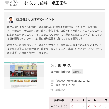
お気入り
むろふし歯科・矯正歯科
に追加
担当者よりおすすめポイント
水戸市にあるむろふし歯科・矯正歯科は、駐車場を60台完備しています。診療科目
も、一般歯科、予防歯科、矯正歯科、審美歯科、口腔外科と幅広く、さまざまなニーズ
に応える歯科クリニックです。家族みんなで安心して通える医院をコンセプトにしてい
る歯科医院です。かかりつけ医に歯列矯正まで診てもらえる医院です。
治療法も、従来型のワイヤー矯正からマウスピース型矯正装置まで対応しています。今
まで矯正装置の見た目が嫌で、歯並びを良くすることを諦めていた人でもマウスピース
矯正装置であれば可能かもしれません。
田中久
Dr.
認定医
日本矯正歯科学会
茨城県水戸市元吉田町2197-12
最寄り駅：水戸駅
駐車場あり
診療時間
月
火
水
木
金
土
日
9:00-13:00
○
○
／
○
○
○
／