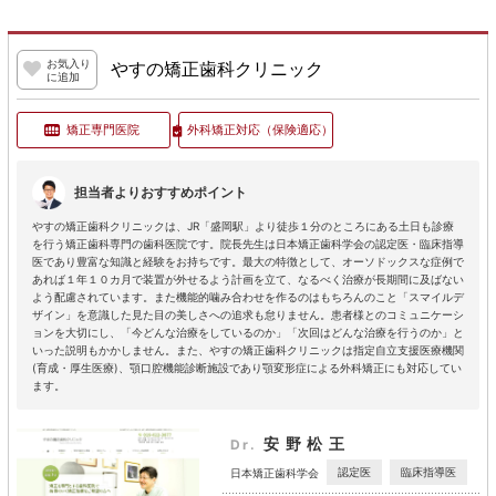
お気入り
やすの矯正歯科クリニック
に追加
矯正専門医院
外科矯正対応
（保険適応）
担当者よりおすすめポイント
やすの矯正歯科クリニックは、JR「盛岡駅」より徒歩１分のところにある土日も診療
を行う矯正歯科専門の歯科医院です。院長先生は日本矯正歯科学会の認定医・臨床指導
医であり豊富な知識と経験をお持ちです。最大の特徴として、オーソドックスな症例で
あれば１年１０カ月で装置が外せるよう計画を立て、なるべく治療が長期間に及ばない
よう配慮されています。また機能的噛み合わせを作るのはもちろんのこと「スマイルデ
ザイン」を意識した見た目の美しさへの追求も怠りません。患者様とのコミュニケーシ
ョンを大切にし、「今どんな治療をしているのか」「次回はどんな治療を行うのか」と
いった説明もかかしません。また、やすの矯正歯科クリニックは指定自立支援医療機関
(育成・厚生医療)、顎口腔機能診断施設であり顎変形症による外科矯正にも対応してい
ます。
安野松王
Dr.
認定医
臨床指導医
日本矯正歯科学会