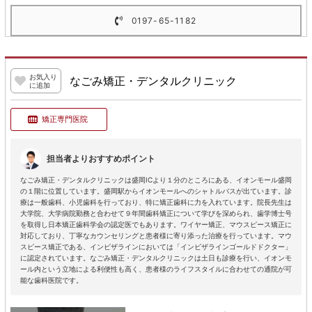
0197-65-1182
お気入り
なごみ矯正・デンタルクリニック
に追加
矯正専門医院
担当者よりおすすめポイント
なごみ矯正・デンタルクリニックは盛岡ICより１分のところにある、イオンモール盛岡
の１階に位置しています。盛岡駅からイオンモールへのシャトルバスが出ています。診
療は一般歯科、小児歯科を行っており、特に矯正歯科に力を入れています。院長先生は
大学院、大学病院勤務と合わせて９年間歯科矯正について学びを深められ、歯学博士号
を取得し日本矯正歯科学会の認定医でもあります。ワイヤー矯正、マウスピース矯正に
対応しており、丁寧なカウンセリングと患者様に寄り添った治療を行っています。マウ
スピース矯正である、インビザラインにおいては「インビザラインゴールドドクター」
に認定されています。なごみ矯正・デンタルクリニックは土日も診療を行い、イオンモ
ール内という立地による利便性も高く、患者様のライフスタイルに合わせての通院が可
能な歯科医院です。