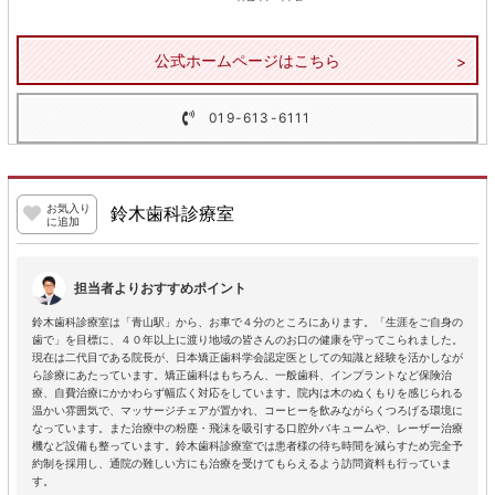
公式ホームページはこちら
019-613-6111
お気入り
鈴木歯科診療室
に追加
担当者よりおすすめポイント
鈴木歯科診療室は「青山駅」から、お車で４分のところにあります。「生涯をご自身の
歯で」を目標に、４０年以上に渡り地域の皆さんのお口の健康を守ってこられました。
現在は二代目である院長が、日本矯正歯科学会認定医としての知識と経験を活かしなが
ら診療にあたっています。矯正歯科はもちろん、一般歯科、インプラントなど保険治
療、自費治療にかかわらず幅広く対応をしています。院内は木のぬくもりを感じられる
温かい雰囲気で、マッサージチェアが置かれ、コーヒーを飲みながらくつろげる環境に
なっています。また治療中の粉塵・飛沫を吸引する口腔外バキュームや、レーザー治療
機など設備も整っています。鈴木歯科診療室では患者様の待ち時間を減らすため完全予
約制を採用し、通院の難しい方にも治療を受けてもらえるよう訪問資料も行っていま
す。