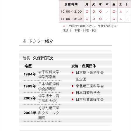
診療時間
月
火
水
木
金
土
日
10:00-12:00
○
○
○
／
○
▲
／
14:00-18:30
○
○
○
／
○
▲
／
▲
：土曜は午前9:00から、午後17:00まで
休診日：木曜・日曜・祝日
ドクター紹介
久保田宗次
院長
略歴
資格・所属団体
岩手医科大学
日本矯正歯科学会
1994年
歯学部卒業
認定医
日本矯正歯科
東北矯正歯科学会
1999年
学会認定医
日本口蓋裂学会
歯学博士（岩
2002年
日本顎変形症学会
手医科大学）
くぼた矯正歯
2003年
科クリニック
開院