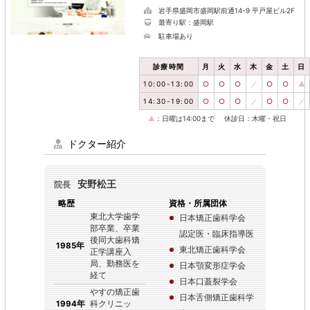
岩手県盛岡市盛岡駅前通14-9 平戸屋ビル2F
最寄り駅：盛岡駅
駐車場あり
診療時間
月
火
水
木
金
土
日
10:00-13:00
○
○
○
／
○
○
▲
14:30-19:00
○
○
○
／
○
○
／
▲
：日曜は14:00まで
休診日：木曜・祝日
ドクター紹介
安野松王
院長
略歴
資格・所属団体
東北大学歯学
日本矯正歯科学会
部卒業、卒業
認定医・臨床指導医
後同大歯科矯
1985年
東北矯正歯科学会
正学講座入
局、勤務医を
日本顎変形症学会
経て
日本口蓋裂学会
やすの矯正歯
日本舌側矯正歯科学
1994年
科クリニッ