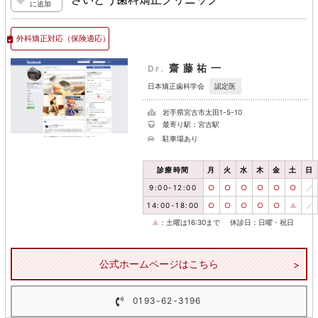
に追加
外科矯正対応
（保険適応）
齋藤祐一
Dr.
認定医
日本矯正歯科学会
岩手県宮古市太田1-5-10
最寄り駅：宮古駅
駐車場あり
診療時間
月
火
水
木
金
土
日
9:00-12:00
○
○
○
○
○
○
／
14:00-18:00
○
○
○
○
○
▲
／
▲
：土曜は16:30まで
休診日：日曜・祝日
公式ホームページはこちら
0193-62-3196