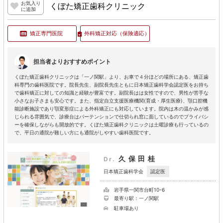
お気入り
くぼた矯正歯科クリニック
に追加
矯正専門医院
外科矯正対応
（保険適応）
担当者よりおすすめポイント
くぼた矯正歯科クリニックは「一ノ関駅」より、お車で４分ほどの場所にある、矯正歯
科専門の歯科医院です。院長先生、副院長先生ともに日本矯正歯科学会認定医をお持ち
で歯科矯正に対しての知識と経験が豊富です。副院長はは女性ですので、男性が苦手な
小さなお子さまも安心です。また、指定自立支援医療機関(育成・厚生医療)、顎口腔機
能診断施設であり顎変形症による外科矯正にも対応しています。院内は木の温かみが感
じられる雰囲気で、診療台はパーテンションで仕切られ窓に面しているのでプライバシ
ーを確保しながらも開放的です。くぼた矯正歯科クリニックは土曜診療も行っているの
で、平日の通院が難しい方にも通院がしやすい歯科医院です。
久保田桂
Dr.
認定医
日本矯正歯科学会
岩手県一関市台町10-6
最寄り駅：一ノ関駅
駐車場あり