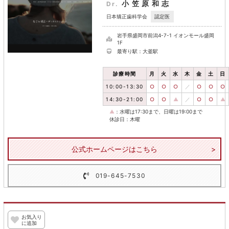
小笠原和志
Dr.
認定医
日本矯正歯科学会
岩手県盛岡市前潟4-7-1 イオンモール盛岡
1F
最寄り駅：大釜駅
診療時間
月
火
水
木
金
土
日
10:00-13:30
○
○
○
／
○
○
○
14:30-21:00
○
○
▲
／
○
○
▲
▲
：水曜は17:30まで、日曜は19:00まで
休診日：木曜
公式ホームページはこちら
019-645-7530
お気入り
に追加