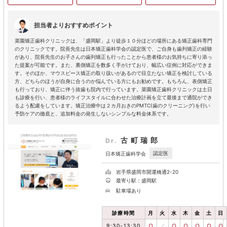
担当者よりおすすめポイント
菜園矯正歯科クリニックは、「盛岡駅」より徒歩１０分ほどの場所にある矯正歯科専門
のクリニックです。院長先生は日本矯正歯科学会の認定医で、ご自身も歯列矯正の経験
があり、院長先生のお子さんの歯列矯正も行ったことから患者様のお気持ちに寄り添っ
た提案が可能です。また、裏側矯正を数多く手がけており、幅広い症例に対応ができま
す。そのほか、マウスピース矯正の取り扱いがあるので目立たない矯正を検討している
方、どちらのほうが自身に合うのか悩んでいる方にもお勧めです。もちろん、表側矯正
も行っており、矯正に伴う抜歯も院内で行っています。菜園矯正歯科クリニックは土日
も診療を行い、患者様のライフスタイルに合わせた治療計画を立て最後まで通院ができ
るよう配慮をしています。矯正治療中は２カ月おきのPMTC(歯のクリーニング)を行い
予防ケアの徹底と、追加料金の発生しないシンプルな料金体系です。
古町瑞郎
Dr.
認定医
日本矯正歯科学会
岩手県盛岡市開運橋通2-20
最寄り駅：盛岡駅
駐車場あり
診療時間
月
火
水
木
金
土
日
9:30-13:30
○
／
○
○
○
○
○