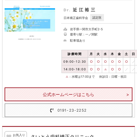
近江裕三
Dr.
認定医
日本矯正歯科学会
岩手県一関市大手町2-5
最寄り駅：一ノ関駅
駐車場あり
診療時間
月
火
水
木
金
土
日
09:00-12:30
○
○
○
○
○
○
／
14:00-18:00
○
○
▲
○
○
／
／
▲
：水曜は17:00まで
休診日：日曜・祝日
公式ホームページはこちら
0191-23-2252
お気入り
さいとう歯科矯正クリニック