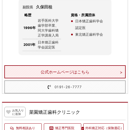
久保田桂
副院長
略歴
資格・所属団体
岩手医科大学
日本矯正歯科学会
歯学部卒業、
認定医
1996年
同大学歯科矯
東北矯正歯科学会
正学講座入局
日本矯正歯科
2001年
学会認定医
公式ホームページはこちら
0191-26-7777
お気入り
菜園矯正歯科クリニック
に追加
無料相談あり
矯正専門医院
外科矯正対応
（保険適応）