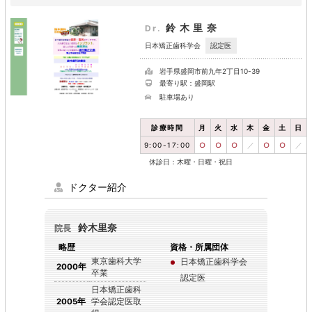
鈴木里奈
Dr.
認定医
日本矯正歯科学会
岩手県盛岡市前九年2丁目10-39
最寄り駅：盛岡駅
駐車場あり
診療時間
月
火
水
木
金
土
日
9:00-17:00
○
○
○
／
○
○
／
休診日：木曜・日曜・祝日
ドクター紹介
鈴木里奈
院長
略歴
資格・所属団体
東京歯科大学
日本矯正歯科学会
2000年
卒業
認定医
日本矯正歯科
2005年
学会認定医取