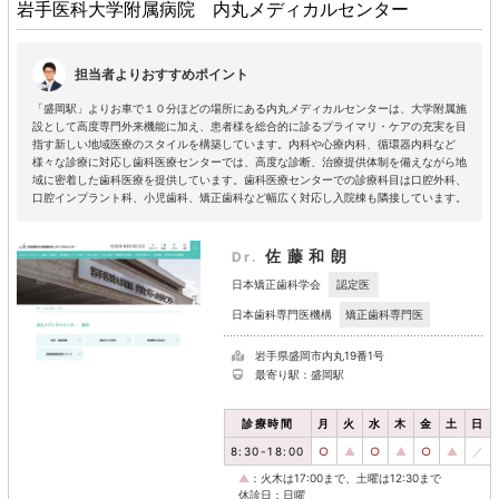
岩手医科大学附属病院 内丸メディカルセンター
担当者よりおすすめポイント
「盛岡駅」よりお車で１０分ほどの場所にある内丸メディカルセンターは、大学附属施
設として高度専門外来機能に加え、患者様を総合的に診るプライマリ・ケアの充実を目
指す新しい地域医療のスタイルを構築しています。内科や心療内科、循環器内科など
様々な診療に対応し歯科医療センターでは、高度な診断、治療提供体制を備えながら地
域に密着した歯科医療を提供しています。歯科医療センターでの診療科目は口腔外科、
口腔インプラント科、小児歯科、矯正歯科など幅広く対応し入院棟も隣接しています。
佐藤和朗
Dr.
認定医
日本矯正歯科学会
矯正歯科専門医
日本歯科専門医機構
岩手県盛岡市内丸19番1号
最寄り駅：盛岡駅
診療時間
月
火
水
木
金
土
日
8:30-18:00
○
▲
○
▲
○
▲
／
▲
：火木は17:00まで、土曜は12:30まで
休診日：日曜