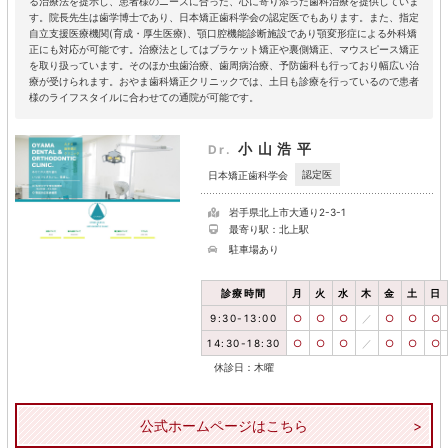
る治療法を提示し、患者様のニーズに合った、心に寄り添った歯科治療を提供していま
す。院長先生は歯学博士であり、日本矯正歯科学会の認定医でもあります。また、指定
自立支援医療機関(育成・厚生医療)、顎口腔機能診断施設であり顎変形症による外科矯
正にも対応が可能です。治療法としてはブラケット矯正や裏側矯正、マウスピース矯正
を取り扱っています。そのほか虫歯治療、歯周病治療、予防歯科も行っており幅広い治
療が受けられます。おやま歯科矯正クリニックでは、土日も診療を行っているので患者
様のライフスタイルに合わせての通院が可能です。
小山浩平
Dr.
認定医
日本矯正歯科学会
岩手県北上市大通り2-3-1
最寄り駅：北上駅
駐車場あり
診療時間
月
火
水
木
金
土
日
9:30-13:00
○
○
○
／
○
○
○
14:30-18:30
○
○
○
／
○
○
○
休診日：木曜
公式ホームページはこちら