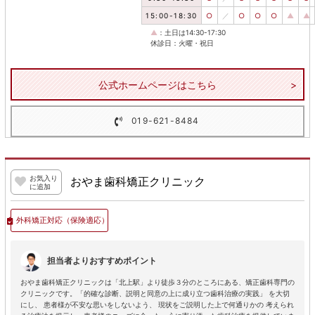
15:00-18:30
○
／
○
○
○
▲
▲
▲
：土日は14:30-17:30
休診日：火曜・祝日
公式ホームページはこちら
019-621-8484
お気入り
おやま歯科矯正クリニック
に追加
外科矯正対応
（保険適応）
担当者よりおすすめポイント
おやま歯科矯正クリニックは「北上駅」より徒歩３分のところにある、矯正歯科専門の
クリニックです。「的確な診断、説明と同意の上に成り立つ歯科治療の実践」 を大切
にし、 患者様が不安な思いをしないよう、 現状をご説明した上で何通りかの 考えられ