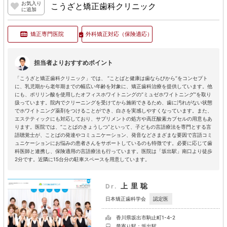
お気入り
こうざと矯正歯科クリニック
に追加
矯正専門医院
外科矯正対応
（保険適応）
担当者よりおすすめポイント
「こうざと矯正歯科クリニック」では、 “ことばと健康は歯ならびから”をコンセプト
に、乳児期から老年期までの幅広い年齢を対象に、矯正歯科治療を提供しています。他
にも、ポリリン酸を使用したオフィスホワイトニングの“ミュゼホワイトニング”を取り
扱っています。院内でクリーニングを受けてから施術できるため、歯に汚れがない状態
でホワイトニング薬剤をつけることができ、白さを実感しやすくなっています。また、
エステティックにも対応しており、サプリメントの処方や高圧酸素カプセルの用意もあ
ります。医院では、“ことばのきょうしつ”といって、子どもの言語療法を専門とする言
語聴覚士が、ことばの発達やコミュニケーション、発音などさまざまな要因で言語コミ
ュニケーションにお悩みの患者さんをサポートしているのも特徴です。必要に応じて歯
科医師と連携し、保険適用の言語療法も行っています。医院は「坂出駅」南口より徒歩
2分です。近隣に15台分の駐車スペースを用意しています。
上里聡
Dr.
認定医
日本矯正歯科学会
香川県坂出市駒止町1-4-2
最寄り駅：坂出駅