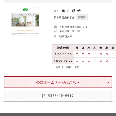
蔦川路子
Dr.
認定医
日本矯正歯科学会
香川県坂出市寿町1-2-6
最寄り駅：坂出駅
駐車場あり
診療時間
月
火
水
木
金
土
日
9:00-13:00
○
○
○
／
○
○
／
14:00-18:00
○
○
○
／
○
○
／
休診日：木曜・日曜
公式ホームページはこちら
0877-46-6480