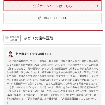
公式ホームページはこちら
0877-44-1181
お気入り
みどりの歯科医院
に追加
担当者よりおすすめポイント
「みどりの歯科医院」では、一般歯科、矯正歯科、口腔外科のそれぞれ専門分野が異な
る３人の歯科医師が連携しながら治療にあたっています。一人の患者さんを一人の医師
で診るのではなく、他の医師やスタッフも含めた医院全体で患者さんを診る意識を持ち
ながら診療に取り組んでいます。矯正歯科ではお子さんの矯正から大人の矯正まで対応
しており、患者さんの要望に合わせて舌側矯正やマウスピース矯正、部分矯正、インプ
ラント矯正にも応じています。木漏れ日をイメージした医院のロゴマークには、“みど
り” が木漏れ日の中で息づくように、皆さんと医院が共に成長できる関係でありたいと
いう思いが込められています。その思いから、院内にある木の温もり感じる無垢材のテ
ーブルやイス、窓から差し込む日差しがやわらかい空間を作り上げています。医院まで
はJR「坂出駅」より徒歩6分、「図書館・美術館」バス停留所からは徒歩1分です。近
隣の施設からは、「坂出市立病院」より徒歩5分、「大橋記念図書館」より徒歩1分で
す。