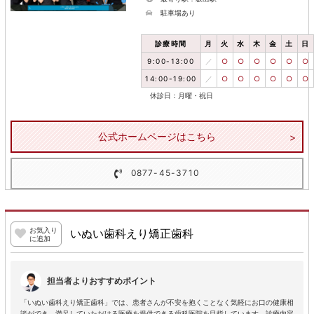
駐車場あり
診療時間
月
火
水
木
金
土
日
9:00-13:00
／
○
○
○
○
○
○
14:00-19:00
／
○
○
○
○
○
○
休診日：月曜・祝日
公式ホームページはこちら
0877-45-3710
お気入り
いぬい歯科えり矯正歯科
に追加
担当者よりおすすめポイント
「いぬい歯科えり矯正歯科」では、患者さんが不安を抱くことなく気軽にお口の健康相
談ができ、満足していただける医療を提供できる歯科医院を目指しています。診療内容