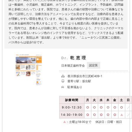
は一般歯科、小児歯科、矯正歯科、ホワイトニング、インプラント、予防歯科、訪問歯
科と多岐にわたっています。医院では、患者さんの歯の状態や治療について画像などを
用いて説明したり、治療方法をアニメーションでお見せするなど、治療内容を患者さん
が理解しやすい環境を整えています。他にも、歯の内部や骨の内部まで正確に見ること
の出来る歯科用CTを導入することで、今までよりも精度の高い医療を提供していま
す。院内では、患者さんが治療に対して不安感を抱かないよう、クリニックのテーマカ
ラーである明るいオレンジ色のインテリアを使用するなど、リラックスできるよう配慮
しています。医院はJR「坂出駅」より車で6分です。「ニュータウン江尻第二公園前」
バス停からは徒歩1分です。
乾恵理
Dr.
認定医
日本矯正歯科学会
香川県坂出市江尻町409-1
最寄り駅：坂出駅
駐車場あり
診療時間
月
火
水
木
金
土
日
9:00-12:30
○
○
○
○
○
○
／
14:30-19:00
○
○
○
○
○
▲
／
▲
：土曜は18:00まで
休診日：日曜・祝日