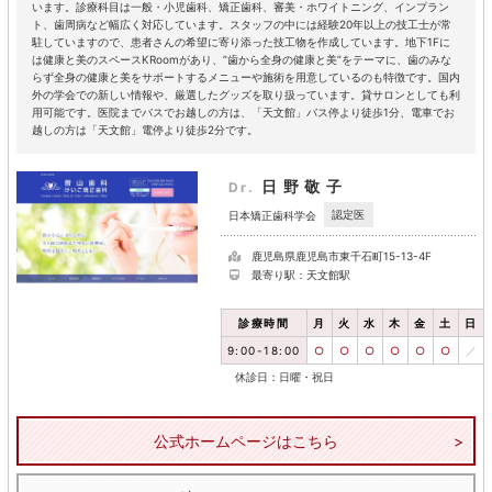
います。診療科目は一般・小児歯科、矯正歯科、審美・ホワイトニング、インプラン
ト、歯周病など幅広く対応しています。スタッフの中には経験20年以上の技工士が常
駐していますので、患者さんの希望に寄り添った技工物を作成しています。地下1Fに
は健康と美のスペースKRoomがあり、”歯から全身の健康と美”をテーマに、歯のみな
らず全身の健康と美をサポートするメニューや施術を用意しているのも特徴です。国内
外の学会での新しい情報や、厳選したグッズを取り扱っています。貸サロンとしても利
用可能です。医院までバスでお越しの方は、「天文館」バス停より徒歩1分、電車でお
越しの方は「天文館」電停より徒歩2分です。
日野敬子
Dr.
認定医
日本矯正歯科学会
鹿児島県鹿児島市東千石町15-13-4F
最寄り駅：天文館駅
診療時間
月
火
水
木
金
土
日
9:00-18:00
○
○
○
○
○
○
／
休診日：日曜・祝日
公式ホームページはこちら