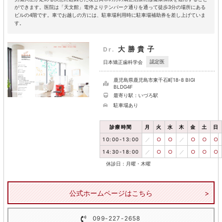
ができます。医院は「天文館」電停よりテンパーク通りを通って徒歩3分の場所にある
ビルの4階です。車でお越しの方には、駐車場利用時に駐車場補助券を差し上げていま
す。
大勝貴子
Dr.
認定医
日本矯正歯科学会
鹿児島県鹿児島市東千石町18-8 BIGI
BLDG4F
最寄り駅：いづろ駅
駐車場あり
診療時間
月
火
水
木
金
土
日
10:00-13:00
／
○
○
／
○
○
○
14:30-18:00
／
○
○
／
○
○
○
休診日：月曜・木曜
公式ホームページはこちら
099-227-2658