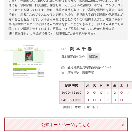
います。一般的なむし歯や入れ歯の治療はもちろん、歯周病治療に力を入れています。
他にも、顎関節症、口臭治療、歯ぎしり・くいしばりの治療や、ホワイトニング、スポ
ーツガードも扱っています。他科、他院と連携を取り、より高度な専門性を要する歯科
治療や、患者さんのプラスになると判断した場合、鹿児島大学歯学部病院や他医院を紹
介することもあります。お子さんを預けることができない親御さん方は、電話予約をす
れば診療中にスタッフがお子さんの世話をすることができるよう、お子さん連れでも来
院しやすい環境を整えています。医院までは「西谷山小前」バス停から徒歩２分、
JR「慈眼寺駅」より徒歩15分です。駐車場は7台分用意があります。
岡本千春
Dr.
認定医
日本矯正歯科学会
鹿児島県鹿児島市西谷山4-15-48
最寄り駅：慈眼寺駅
診療時間
月
火
水
木
金
土
日
9:00-13:00
○
○
○
／
○
○
／
14:30-19:00
○
○
○
／
○
○
／
休診日：木曜・日曜・祝日
公式ホームページはこちら