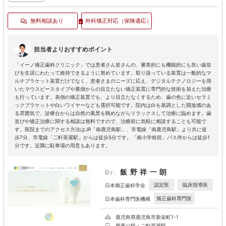
無料相談あり
外科矯正対応
（保険適応）
担当者よりおすすめポイント
「イーノ矯正歯科クリニック」では患者さん皆さんの、審美的にも機能的にも良い歯並
びを生涯にわたって維持できるように努めています。取り扱っている装置は一般的なマ
ルチブラケット装置だけでなく、患者さまのニーズに応え、デジタルテクノロジーを用
いたマウスピースタイプや裏側からの目立たない矯正装置に専門的な技術を加えた治療
も行っています。表側の矯正装置でも、より目立たなくするため、歯の色に近いセラミ
ックブラケットや白いワイヤーなども選択可能です。院内は白を基調とした開放感のあ
る雰囲気で、診療台からは自然の風景を眺めながらリラックスして治療に臨めます。歯
並びや矯正治療に関する相談は無料ですので、治療前に気軽に相談することも可能で
す。医院までのアクセス方法はJR「南鹿児島駅」、市電線「南鹿児島駅」より共に徒
歩7分、市電線「二軒茶屋駅」からは徒歩5分です。「南小学校前」バス停からは徒歩1
分です。近隣に駐車場の用意もあります。
飯野祥一朗
Dr.
認定医
臨床指導医
日本矯正歯科学会
矯正歯科専門医
日本歯科専門医機構
鹿児島県鹿児島市新栄町1-1
最寄り駅：二軒茶屋駅