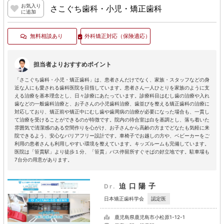
お気入り
さこぐち歯科・小児・矯正歯科
に追加
無料相談あり
外科矯正対応
（保険適応）
担当者よりおすすめポイント
「さこぐち歯科・小児・矯正歯科」は、患者さんだけでなく、家族・スタッフなどの身
近な人にも愛される歯科医院を目指しています。患者さん一人ひとりを家族のように支
える治療を基本理念とし、日々診療にあたっています。診療科目はむし歯の治療や入れ
歯などの一般歯科治療と、お子さんの小児歯科治療、歯並びを整える矯正歯科の治療に
対応しており、矯正前や矯正中にむし歯や歯周病の治療が必要になった場合も、一貫し
て治療を受けることができるのが特徴です。院内の待合室は白を基調とし、落ち着いた
雰囲気で清潔感のある空間作りを心がけ、お子さんから高齢の方までどなたも気軽に来
院できるよう、安心なバリアフリー設計です。車椅子でお越しの方や、ベビーカーをご
利用の患者さんも利用しやすい環境を整えています。キッズルームも完備しています。
医院は「笹貫駅」より徒歩１分、「笹貫」バス停留所すぐそばの好立地です。駐車場も
7台分の用意があります。
迫口陽子
Dr.
認定医
日本矯正歯科学会
鹿児島県鹿児島市小松原1-12-1