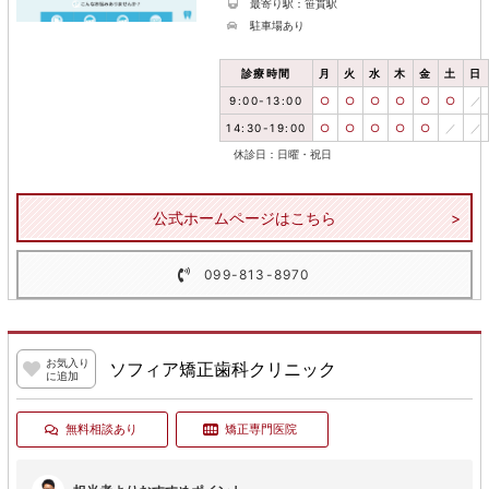
最寄り駅：笹貫駅
駐車場あり
診療時間
月
火
水
木
金
土
日
9:00-13:00
○
○
○
○
○
○
／
14:30-19:00
○
○
○
○
○
／
／
休診日：日曜・祝日
公式ホームページはこちら
099-813-8970
お気入り
ソフィア矯正歯科クリニック
に追加
無料相談あり
矯正専門医院