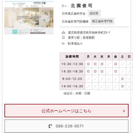
北園俊司
Dr.
認定医
日本矯正歯科学会
矯正歯科専門医
日本歯科専門医機構
鹿児島県鹿児島市南林寺町25-1
最寄り駅：新屋敷駅
駐車場あり
診療時間
月
火
水
木
金
土
日
10:30-12:30
○
○
○
／
○
／
／
14:30-18:30
○
○
○
／
○
／
／
9:00-12:30
／
／
／
／
／
○
／
14:00-16:30
／
／
／
／
／
○
／
休診日：木曜・日曜
公式ホームページはこちら
099-226-0071