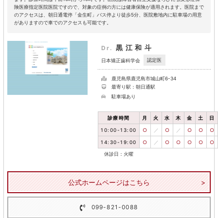
険医療指定医院医院ですので、対象の症例の方には健康保険が適用されます。医院まで
のアクセスは、朝日通電停「金生町」バス停より徒歩5分、医院敷地内に駐車場の用意
がありますので車でのアクセスも可能です。
黒江和斗
Dr.
認定医
日本矯正歯科学会
鹿児島県鹿児島市城山町6-34
最寄り駅：朝日通駅
駐車場あり
診療時間
月
火
水
木
金
土
日
10:00-13:00
○
／
○
／
○
○
○
14:30-19:00
○
／
○
○
○
○
○
休診日：火曜
公式ホームページはこちら
099-821-0088