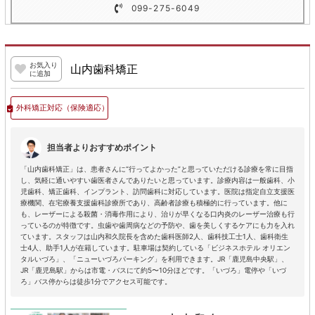
099-275-6049
お気入り
山内歯科矯正
に追加
外科矯正対応
（保険適応）
担当者よりおすすめポイント
「山内歯科矯正」は、患者さんに“行ってよかった”と思っていただける診療を常に目指
し、気軽に通いやすい歯医者さんでありたいと思っています。診療内容は一般歯科、小
児歯科、矯正歯科、インプラント、訪問歯科に対応しています。医院は指定自立支援医
療機関、在宅療養支援歯科診療所であり、高齢者診療も積極的に行っています。他に
も、レーザーによる殺菌・消毒作用により、治りが早くなる口内炎のレーザー治療も行
っているのが特徴です。虫歯や歯周病などの予防や、歯を美しくするケアにも力を入れ
ています。スタッフは山内和久院長を含めた歯科医師2人、歯科技工士1人、歯科衛生
士4人、助手1人が在籍しています。駐車場は契約している「ビジネスホテル オリエン
タルいづろ」、「ニューいづろパーキング」を利用できます。JR「鹿児島中央駅」、
JR「鹿児島駅」からは市電・バスにて約5〜10分ほどです。「いづろ」電停や「いづ
ろ」バス停からは徒歩1分でアクセス可能です。