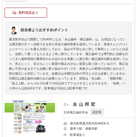
無料相談あり
担当者よりおすすめポイント
鹿児島市谷山で開業して約40年になる「永山歯科・矯正歯科」は、お世話になってい
る鹿児島の方々へ信頼できる安心安全の歯科医療を提供しています。患者さんとのコミ
ュニケーションを最も大切にしており、悩みや不安な点に対して事前にしっかりとお話
し、信頼して通ってもらえるよう常に努力しています。矯正歯科では専門的に治療を行
ってきた歯科医師が審美性やかみ合わせを考慮した質の高い矯正歯科治療を提供してお
り、見えにくく、目立ちにくい装置や痛みの少ない装置も取り扱っているので、矯正治
療に不安がある方でも治療に取り組みやすいです。患者さんの希望や症例に合わせて、
部分矯正にも対応しています。診療日は木曜日以外の平日と土日も診療していますが、
日曜日は矯正歯科治療のみの診療となっています。医院は「谷山駅」、「慈眼寺駅」、
「坂之上駅」からそれぞれ車で10分以内でアクセスすることができます。「松崎」バ
ス停からは徒歩8分です。駐車場は10台以上駐車可能です。
永山邦宏
Dr.
認定医
日本矯正歯科学会
鹿児島県鹿児島市卸本町8-6
最寄り駅：慈眼寺駅
駐車場あり