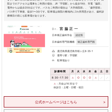
院までのアクセスは電車をご利用の場合、JR「宇宿駅」から徒歩19分、市電「脇田」
電停からは徒歩20分ほどです。バスをご利用の場合は「大学病院前」、「歯学部前」
バス停で下車後、徒歩1〜3分です。駐車場は病院の敷地内に3カ所用意があり、歯科診
療棟目の前にも駐車場があります。
宮脇正一
Dr.
認定医
日本矯正歯科学会
矯正歯科専門医
日本歯科専門医機構
鹿児島県鹿児島市桜ヶ丘8-35-1
最寄り駅：宇宿駅
駐車場あり
診療時間
月
火
水
木
金
土
日
8:30-17:30
▲
○
○
○
▲
／
／
▲
：月金は16:30まで
休診日：土曜・日曜・祝日
公式ホームページはこちら