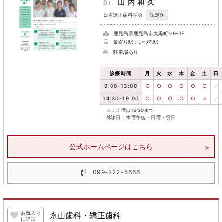
山内和久
Dr.
認定医
日本矯正歯科学会
鹿児島県鹿児島市大黒町1-9-3F
最寄り駅：いづろ駅
駐車場あり
診療時間
月
火
水
木
金
土
日
9:00-13:00
○
○
○
○
○
○
／
14:30-19:00
○
○
○
○
○
▲
／
▲
：土曜は16:30まで
休診日：木曜午後・日曜・祝日
公式ホームページはこちら
099-222-5666
お気入り
永山歯科・矯正歯科
に追加