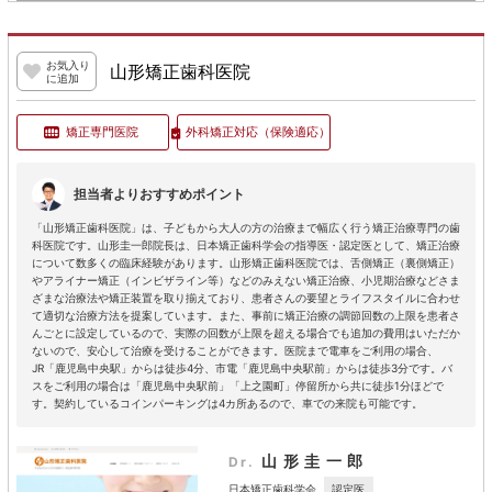
お気入り
山形矯正歯科医院
に追加
矯正専門医院
外科矯正対応
（保険適応）
担当者よりおすすめポイント
「山形矯正歯科医院」は、子どもから大人の方の治療まで幅広く行う矯正治療専門の歯
科医院です。山形圭一郎院長は、日本矯正歯科学会の指導医・認定医として、矯正治療
について数多くの臨床経験があります。山形矯正歯科医院では、舌側矯正（裏側矯正）
やアライナー矯正（インビザライン等）などのみえない矯正治療、小児期治療などさま
ざまな治療法や矯正装置を取り揃えており、患者さんの要望とライフスタイルに合わせ
て適切な治療方法を提案しています。また、事前に矯正治療の調節回数の上限を患者さ
んごとに設定しているので、実際の回数が上限を超える場合でも追加の費用はいただか
ないので、安心して治療を受けることができます。医院まで電車をご利用の場合、
JR「鹿児島中央駅」からは徒歩4分、市電「鹿児島中央駅前」からは徒歩3分です。バ
スをご利用の場合は「鹿児島中央駅前」「上之園町」停留所から共に徒歩1分ほどで
す。契約しているコインパーキングは4カ所あるので、車での来院も可能です。
山形圭一郎
Dr.
認定医
日本矯正歯科学会