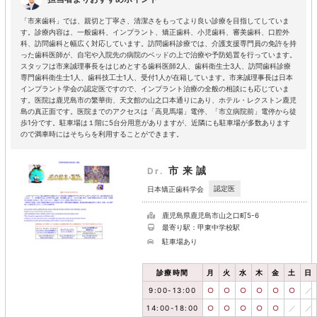
「市来歯科」では、親切と丁寧さ、清潔さをもってより良い診療を目指してしていま
す。診療内容は、一般歯科、インプラント、矯正歯科、小児歯科、審美歯科、口腔外
科、訪問歯科と幅広く対応しています。訪問歯科診療では、介護支援専門員の免許を持
った歯科医師が、自宅や入院先の病院のベッドの上で治療や予防処置を行っています。
スタッフは市来誠理事長をはじめとする歯科医師2人、歯科衛生士3人、訪問歯科診療
専門歯科衛生士1人、歯科技工士1人、受付1人が在籍しています。市来誠理事長は日本
インプラント学会の認定医ですので、インプラント治療の全般の相談にも応じていま
す。医院は鹿児島市の繁華街、天文館の山之口本通りにあり、ホテル・レクストン鹿児
島の真正面です。医院までのアクセスは「高見馬場」電停、「市立病院前」電停から徒
歩1分です。駐車場は１階に5台分用意がありますが、近隣にも駐車場が多数あります
ので満車時にはそちらを利用することができます。
市来誠
Dr.
認定医
日本矯正歯科学会
鹿児島県鹿児島市山之口町5-6
最寄り駅：甲東中学校駅
駐車場あり
診療時間
月
火
水
木
金
土
日
9:00-13:00
○
○
○
○
○
○
／
14:00-18:00
○
○
○
○
○
／
／