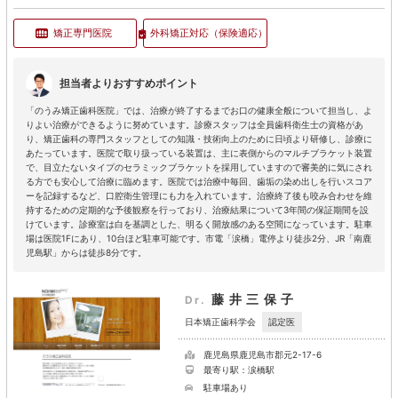
矯正専門医院
外科矯正対応
（保険適応）
担当者よりおすすめポイント
「のうみ矯正歯科医院」では、治療が終了するまでお口の健康全般について担当し、よ
りよい治療ができるように努めています。診療スタッフは全員歯科衛生士の資格があ
り、矯正歯科の専門スタッフとしての知識・技術向上のために日頃より研修し、診療に
あたっています。医院で取り扱っている装置は、主に表側からのマルチブラケット装置
で、目立たないタイプのセラミックブラケットを採用していますので審美的に気にされ
る方でも安心して治療に臨めます。医院では治療中毎回、歯垢の染め出しを行いスコア
ーを記録するなど、口腔衛生管理にも力を入れています。治療終了後も咬み合わせを維
持するための定期的な予後観察を行っており、治療結果について3年間の保証期間を設
けています。診療室は白を基調とした、明るく開放感のある空間になっています。駐車
場は医院1Fにあり、10台ほど駐車可能です。市電「涙橋」電停より徒歩2分、JR「南鹿
児島駅」からは徒歩8分です。
藤井三保子
Dr.
認定医
日本矯正歯科学会
鹿児島県鹿児島市郡元2-17-6
最寄り駅：涙橋駅
駐車場あり