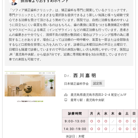
担当者よりおすすめポイント
「ソフィア矯正歯科クリニック」は、矯正歯科を専門に開業しているクリニックです。
専門クリニックとしてさまざまな選択肢を提供できるよう新しい知識と様々な経験で安
心できる治療を受けて頂けるよう努めています。医院では、自然に治療を進めやすいよ
うに目立ちにくい装置を用いるのはもちろん、歯の裏側に装置をつける裏側矯正や透明
なマウスピースによる矯正（インビザライン）などの矯正治療も行っています。患者さ
んの歯磨きが十分でなく、清掃不良の状態が数回続く場合はブラッシング指導の為に通
院することがあります。場合によっては治療の一時中断や、装置を一部または全部除去
するなど口腔衛生管理にも力を入れています。診療日は木曜日以外の平日と土曜日で、
日曜日も隔週で診療していますので平日の来院が難しい方も利用しやすいです。医院は
JR「鹿児島中央駅」から徒歩7分です。近隣に専用駐車場を3台分用意していますので
車での来院も可能です。
西川嘉明
Dr.
認定医
日本矯正歯科学会
鹿児島県鹿児島市西田2-2-4 尾堂ビル1F
最寄り駅：鹿児島中央駅
診療時間
月
火
水
木
金
土
日
9:00-13:00
○
○
○
／
○
○
○
14:30-19:00
○
○
○
／
○
○
○
休診日：木曜