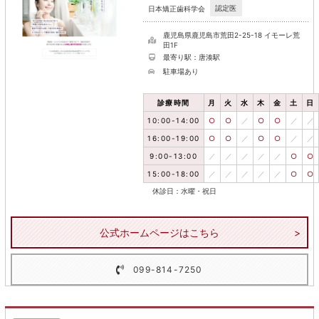
認定医
日本矯正歯科学会
鹿児島県鹿児島市荒田2-25-18 イモーレ荒
田1F
最寄り駅：唐湊駅
駐車場あり
診療時間
月
火
水
木
金
土
日
10:00-14:00
○
○
／
○
○
／
／
16:00-19:00
○
○
／
○
○
／
／
9:00-13:00
／
／
／
／
／
○
○
15:00-18:00
／
／
／
／
／
○
○
休診日：水曜・祝日
公式ホームページはこちら
099-814-7250