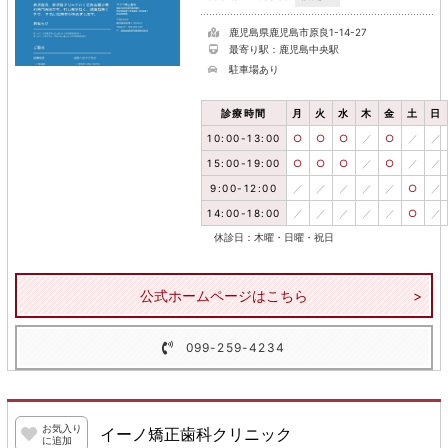
鹿児島県鹿児島市原良1-14-27
最寄り駅：鹿児島中央駅
駐車場あり
診療時間
月
火
水
木
金
土
日
10:00-13:00
○
○
○
／
○
／
／
15:00-19:00
○
○
○
／
○
／
／
9:00-12:00
／
／
／
／
／
○
／
14:00-18:00
／
／
／
／
／
○
／
休診日：木曜・日曜・祝日
公式ホームページはこちら
099-259-4234
お気入り
イーノ矯正歯科クリニック
に追加