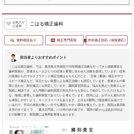
お気入り
こはる矯正歯科
に追加
無料相談あり
矯正専門医院
外科矯正対応
（保険適応）
担当者よりおすすめポイント
「こはる矯正歯科」では、鹿児島大学病院で12年間矯正治療を行ってきた経験豊富な
歯科医師が、患者さん一人ひとりの症状と要望に合わせた治療を提供しています。従来
の表側からのマルチブラケット矯正治療はもちろんのこと、 舌側（裏側）矯正やマウ
スピース矯正など、目立たない装置による矯正治療にも対応しています。患者さんの希
望に合わせ、部分矯正にも対応しています。國則貴玄院長は、悩みを抱えた患者さんが
気軽に相談でき、また周囲の歯科医院の先生方からも安心して紹介していただけるよう
な、地域に密着した歯科医院でありたいと考えています。院内には、お子さん連れの方
も来院しやすいよう、キッズスペースもあります。土日も2週間に1度診療日を設けて
いるので、平日の来院が難しい方でも通院しやすい環境を整えています。医院は鹿児島
大学のすぐ近くで、「鹿大正門前」バス停の目の前です。電停の駅からは徒歩10分ほ
どの距離です。医院隣には無料駐車場もあります。
國則貴玄
Dr.