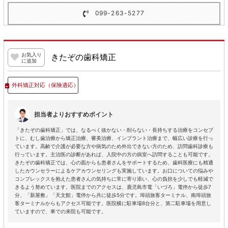
099-263-5277
お気入り
きたぞの歯科矯正
に追加
外科矯正対応
（保険適応）
担当者よりおすすめポイント
「きたぞの歯科矯正」では、なるべく抜かない・削らない・長持ちする治療をコンセプ
トに、むし歯治療から矯正治療、審美治療、インプラント治療まで、幅広い診療を行っ
ています。高齢で介護が必要な方や病気のため外出できない方のため、訪問歯科診療も
行っています。主治医の診断があれば、入院中の方の病室へ訪問することも可能です。
きたぞの歯科矯正では、心の面からも患者さんをサポートするため、歯科医療にも精通
したカウンセラーによるケアカウンセリングも実施しています。お口についての悩みや
コンプレックスを抱えた患者さんの気持ちに常に寄り添い、心の負担を少しでも軽減で
きるよう努めています。医院までのアクセスは、鹿児島市電「いづろ」電停から徒歩7
分、「新屋敷」「天文館」電停から共に徒歩5分です。埠頭旅客ターミナル、南埠頭旅
客ターミナルからもアクセス可能です。医院横に駐車場8台分と、第二駐車場を用意し
ていますので、車での来院も可能です。