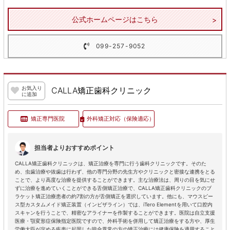
公式ホームページはこちら
099-257-9052
お気入り
CALLA矯正歯科クリニック
に追加
矯正専門医院
外科矯正対応
（保険適応）
担当者よりおすすめポイント
CALLA矯正歯科クリニックは、矯正治療を専門に行う歯科クリニックです。そのた
め、虫歯治療や抜歯は行わず、他の専門分野の先生方やクリニックと密接な連携をとる
ことで、より高度な治療を提供することができます。主な治療法は、周りの目を気にせ
ずに治療を進めていくことができる舌側矯正治療で、CALLA矯正歯科クリニックのブ
ラケット矯正治療患者の約7割の方が舌側矯正を選択しています。他にも、マウスピー
ス型カスタムメイド矯正装置（インビザライン）では、iTero Elementを用いて口腔内
スキャンを行うことで、精密なアライナーを作製することができます。医院は自立支援
医療・顎変形症保険指定医院ですので、外科手術を併用して矯正治療をする方や、厚生
労働大臣が定める疾患に起因した咬合異常の方の矯正治療には健康保険を適用すること