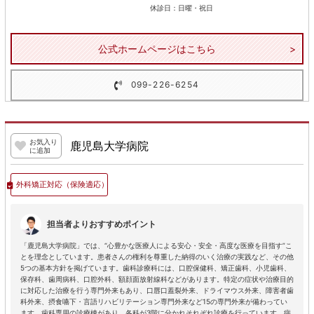
休診日：日曜・祝日
公式ホームページはこちら
099-226-6254
お気入り
鹿児島大学病院
に追加
外科矯正対応
（保険適応）
担当者よりおすすめポイント
「鹿児島大学病院」では、“心豊かな医療人による安心・安全・高度な医療を目指す”こ
とを理念としています。患者さんの権利を尊重した納得のいく治療の実践など、その他
5つの基本方針を掲げています。歯科診療科には、口腔保健科、矯正歯科、小児歯科、
保存科、歯周病科、口腔外科、額顔面放射線科などがあります。特定の症状や治療目的
に対応した治療を行う専門外来もあり、口唇口蓋裂外来、ドライマウス外来、障害者歯
科外来、摂食嚥下・言語リハビリテーション専門外来など15の専門外来が備わってい
ます。歯科専用の診療棟があり、各科が3階に分かれそれぞれ診療を行っています。病