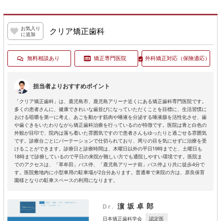
お気入り
クリア矯正歯科
に追加
無料相談あり
矯正専門医院
外科矯正対応
（保険適応）
担当者よりおすすめポイント
「クリア矯正歯科」は、鹿児島市、鹿児島アリーナ近くにある矯正歯科専門医院です。
多くの患者さんに、健康できれいな歯並びになっていただくことを目標に、生活習慣に
おける咀嚼を第一に考え、あごを動かす筋肉や唾液を分泌する唾液腺を活性化させ、歯
や歯ぐきをいたわりながら矯正歯科治療を行っているのが特徴です。医院は青と白色の
外観が目印で、院内は落ち着いた雰囲気ですので患者さんもゆったりと過ごせる雰囲気
です。診療台ごとにパーテーションで仕切られており、周りの目を気にせずに治療を受
けることができます。診療日と診療時間は、木曜日以外の平日19時までと、土曜日も
18時まで診療しているので平日の来院が難しい方でも通院しやすい環境です。医院ま
でのアクセスは、「草牟田」バス停、「鹿児島アリーナ前」バス停より共に徒歩4分で
す。医院敷地内に小型車用の駐車場が2台分あります。普通車で来院の方は、原良保育
園様となりの駐車スペースの利用になります。
濵坂卓郎
Dr.
認定医
日本矯正歯科学会