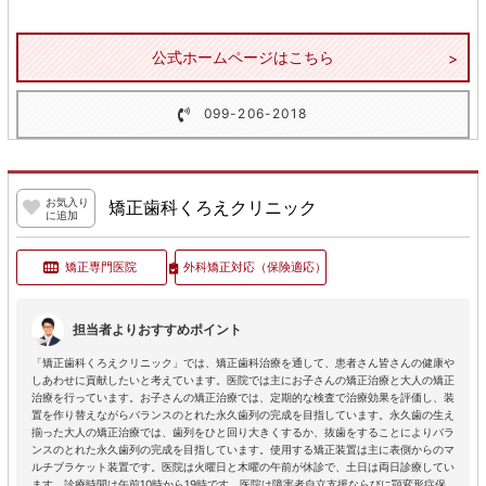
公式ホームページはこちら
099-206-2018
お気入り
矯正歯科くろえクリニック
に追加
矯正専門医院
外科矯正対応
（保険適応）
担当者よりおすすめポイント
「矯正歯科くろえクリニック」では、矯正歯科治療を通して、患者さん皆さんの健康や
しあわせに貢献したいと考えています。医院では主にお子さんの矯正治療と大人の矯正
治療を行っています。お子さんの矯正治療では、定期的な検査で治療効果を評価し、装
置を作り替えながらバランスのとれた永久歯列の完成を目指しています。永久歯の生え
揃った大人の矯正治療では、歯列をひと回り大きくするか、抜歯をすることによりバラ
ンスのとれた永久歯列の完成を目指しています。使用する矯正装置は主に表側からのマ
ルチブラケット装置です。医院は火曜日と木曜の午前が休診で、土日は両日診療してい
ます。診療時間は午前10時から19時です。医院は障害者自立支援ならびに顎変形症保