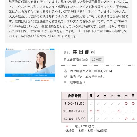
無呼吸症候群の治療も行っています。見えない新しい舌側矯正装置のWIN・インコグニ
ト、マウスピース型カスタムメイド矯正のインビザラインも取り扱っており、審美的に
気にされる方でも治療に取り組みやすい装置を取り揃え、対応しています。お子さん、
大人の矯正共に初診の相談は無料ですので、治療開始前に気軽に相談することが可能で
す。院内は明るく清潔感溢れる雰囲気で、青い大きな看板が目印です。ユニセフHand
in Hand活動といった、募金活動なども行っているのが特徴です。診療日は水、木曜日
以外の平日で、午後13:00から診療を行っており、土、日曜日は午前9:00から診療して
います。医院はJR「鹿児島中央駅」のすぐ前です。
窪田健司
Dr.
認定医
日本矯正歯科学会
鹿児島県鹿児島市中央町21-14
最寄り駅：鹿児島中央駅
駐車場あり
診療時間
月
火
水
木
金
土
日
9:00-13:00
／
／
／
／
／
○
○
13:00-19:00
○
○
／
／
○
／
／
14:00-18:00
／
／
／
／
／
○
▲
▲
：日曜は17:00まで
休診日：水曜・木曜・第2日曜