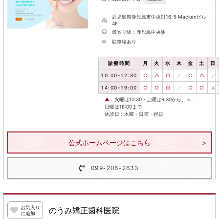
鹿児島県鹿児島市中央町16-5 Mackenビル
4F
最寄り駅：鹿児島中央駅
駐車場あり
診療時間
月
火
水
木
金
土
日
10:00-12:30
○
△
○
／
○
△
／
14:00-19:00
○
○
○
／
○
○
▲
▲
：火曜は10:30・土曜は9:30から、
▲
：
日曜は18:00まで
休診日：木曜・日曜・祝日
公式ホームページはこちら
099-206-2633
お気入り
のうみ矯正歯科医院
に追加