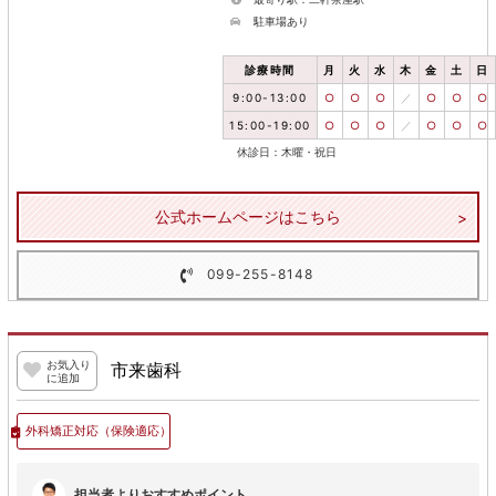
駐車場あり
診療時間
月
火
水
木
金
土
日
9:00-13:00
○
○
○
／
○
○
○
15:00-19:00
○
○
○
／
○
○
○
休診日：木曜・祝日
公式ホームページはこちら
099-255-8148
お気入り
市来歯科
に追加
外科矯正対応
（保険適応）
担当者よりおすすめポイント