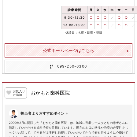
診療時間
月
火
水
木
金
土
日
9:30-12:30
○
○
○
／
○
○
／
14:00-18:00
○
○
○
／
○
○
／
休診日：木曜・日曜・祝日
公式ホームページはこちら
099-250-6300
お気入り
おかもと歯科医院
に追加
担当者よりおすすめポイント
2000年2月に開院した「おかもと歯科医院」は、地域に密着し一人ひとりの患者さんに
満足していただける歯科治療を目指しています。現在のお口の状況や治療の必要性をじ
っくりお話して、できるだけ理解し納得していただいてから治療を行うように心掛けて