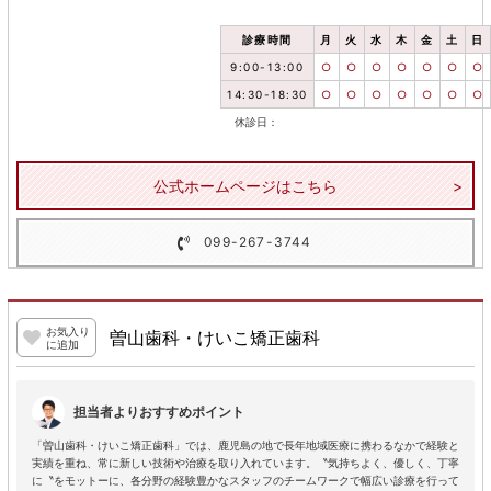
診療時間
月
火
水
木
金
土
日
9:00-13:00
○
○
○
○
○
○
○
14:30-18:30
○
○
○
○
○
○
○
休診日：
公式ホームページはこちら
099-267-3744
お気入り
曽山歯科・けいこ矯正歯科
に追加
担当者よりおすすめポイント
「曽山歯科・けいこ矯正歯科」では、鹿児島の地で長年地域医療に携わるなかで経験と
実績を重ね、常に新しい技術や治療を取り入れています。〝気持ちよく、優しく、丁寧
に〝をモットーに、各分野の経験豊かなスタッフのチームワークで幅広い診療を行って