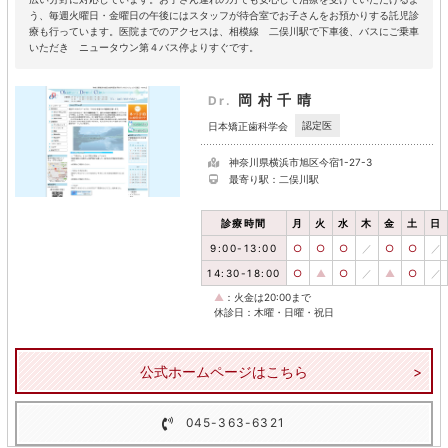
う、毎週火曜日・金曜日の午後にはスタッフが待合室でお子さんをお預かりする託児診
療も行っています。医院までのアクセスは、相模線 二俣川駅で下車後、バスにご乗車
いただき ニュータウン第４バス停よりすぐです。
岡村千晴
Dr.
認定医
日本矯正歯科学会
神奈川県横浜市旭区今宿1-27-3
最寄り駅：二俣川駅
診療時間
月
火
水
木
金
土
日
9:00-13:00
○
○
○
／
○
○
／
14:30-18:00
○
▲
○
／
▲
○
／
▲
：火金は20:00まで
休診日：木曜・日曜・祝日
公式ホームページはこちら
045-363-6321