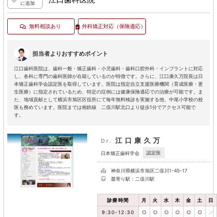
に追加
無料相談あり
外科矯正対応
（保険適応）
担当者よりおすすめポイント
江口歯科医院は、歯科一般・矯正歯科・小児歯科・歯科口腔外科・インプラントに対応
し、各科に専門の歯科医師が在籍しているのが特徴です。さらに、江口康久万院長は日
本矯正歯科学会認定医を取得しています。医院は指定自立支援医療機関（育成医療・更
生医療）に指定されているため、特定の症例には健康保険適応での治療が可能です。ま
た、地域貢献として横浜市旭区区役所にて毎年無料検診を実施する他、中尾小学校の校
医も務めています。医院までは相鉄線 二俣川駅北口より徒歩1分でアクセス可能で
す。
江口康久万
Dr.
認定医
日本矯正歯科学会
神奈川県横浜市旭区二俣川1-45-17
最寄り駅：二俣川駅
診療時間
月
火
水
木
金
土
日
9:30-12:30
○
○
○
○
○
○
／