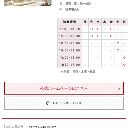
最寄り駅：鶴ヶ峰駅
駐車場あり
診療時間
月
火
水
木
金
土
日
11:00-13:00
／
○
○
／
○
／
／
15:00-19:30
／
○
○
／
○
／
／
10:00-13:00
／
／
／
／
／
○
／
15:00-19:00
／
／
／
／
／
○
／
10:00-13:00
／
／
／
／
／
／
○
14:30-17:00
／
／
／
／
／
／
○
休診日：月曜・木曜・祝日
公式ホームページはこちら
045-520-3778
お気入り
江口歯科医院