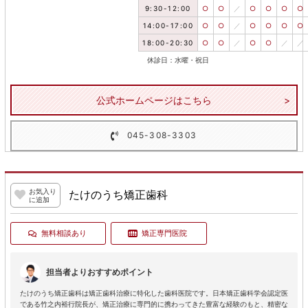
9:30-12:00
○
○
／
○
○
○
○
14:00-17:00
○
○
／
○
○
○
○
18:00-20:30
○
○
／
○
○
／
／
休診日：水曜・祝日
公式ホームページはこちら
045-308-3303
お気入り
たけのうち矯正歯科
に追加
無料相談あり
矯正専門医院
担当者よりおすすめポイント
たけのうち矯正歯科は矯正歯科治療に特化した歯科医院です。日本矯正歯科学会認定医
である竹之内裕行院長が、矯正治療に専門的に携わってきた豊富な経験のもと、精密な