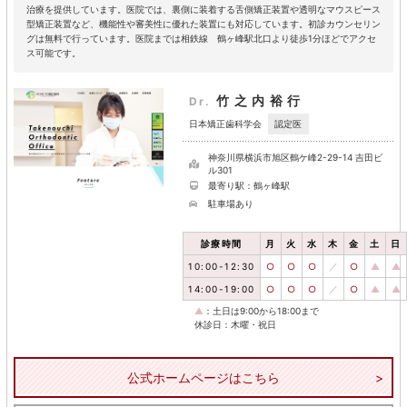
治療を提供しています。医院では、裏側に装着する舌側矯正装置や透明なマウスピース
型矯正装置など、機能性や審美性に優れた装置にも対応しています。初診カウンセリン
グは無料で行っています。医院までは相鉄線 鶴ヶ峰駅北口より徒歩1分ほどでアクセ
ス可能です。
竹之内裕行
Dr.
認定医
日本矯正歯科学会
神奈川県横浜市旭区鶴ケ峰2-29-14 吉田ビ
ル301
最寄り駅：鶴ヶ峰駅
駐車場あり
診療時間
月
火
水
木
金
土
日
10:00-12:30
○
○
○
／
○
▲
▲
14:00-19:00
○
○
○
／
○
▲
▲
▲
：土日は9:00から18:00まで
休診日：木曜・祝日
公式ホームページはこちら