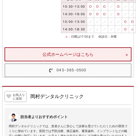
10:30-13:00
○
○
○
／
○
／
／
14:00-19:00
○
○
○
／
○
／
／
10:00-13:00
／
／
／
／
／
○
○
14:00-18:30
／
／
／
／
／
○
▲
▲
：日曜は17:00まで
休診日：木曜
公式ホームページはこちら
045-365-0500
お気入り
岡村デンタルクリニック
に追加
担当者よりおすすめポイント
岡村デンタルクリニックでは、患者さんに安心して診療を受けていただくための環境づ
くりに努めています。医院では予防治療、矯正歯科、審美歯科、インプラントなどの幅
広い分野に対応しています。お子さん連れの方でも安心して治療を受けていただけるよ