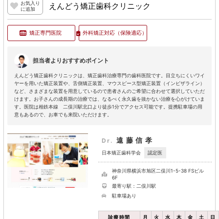
お気入り
えんどう矯正歯科クリニック
に追加
矯正専門医院
外科矯正対応
（保険適応）
担当者よりおすすめポイント
えんどう矯正歯科クリニックは、矯正歯科治療専門の歯科医院です。目立ちにくいワイ
ヤーを用いた矯正装置や、舌側矯正装置、マウスピース型矯正装置（インビザライン）
など、さまざまな装置を用意しているので患者さんのご希望に合わせて選択していただ
けます。お子さんの成長期の治療では、なるべく永久歯を抜かない治療を心がけていま
す。医院は相鉄本線 二俣川駅北口より徒歩1分でアクセス可能です。提携駐車場の用
意もあるので、お車でも来院いただけます。
遠藤信孝
Dr.
認定医
日本矯正歯科学会
神奈川県横浜市旭区二俣川1-5-38 FSビル
6F
最寄り駅：二俣川駅
駐車場あり
診療時間
月
火
水
木
金
土
日