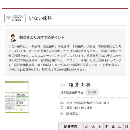
お気入り
いない歯科
に追加
担当者よりおすすめポイント
いない歯科は、一般歯科、矯正歯科、小児歯科、予防歯科、入れ歯、顎関節症などに対
応しています。すべての患者さんが満足いただける歯科医療を目指し、問診・診察に十
分な時間をかけ、コミュニケーションを大切にしています。矯正歯科ではお子さんから
成人の方の矯正治療や、歯科矯正用アンカースクリューを用いた矯正治療も行っていま
す。医院は相鉄本線 鶴ヶ峰駅より車で6分ほどの場所に位置しており、白根台第1バ
ス停からは徒歩1分です。駐車場は11台分の用意があります。
稲井由枝
Dr.
認定医
日本矯正歯科学会
神奈川県横浜市旭区中白根1-8-8
最寄り駅：鶴ヶ峰駅
駐車場あり
診療時間
月
火
水
木
金
土
日