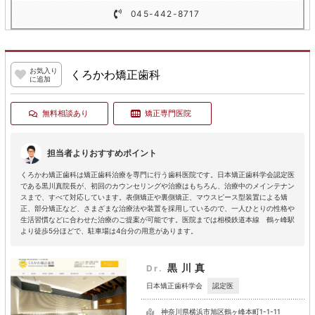
045-442-8717
お気入り
くろかわ矯正歯科
に追加
無料相談あり
矯正専門医院
担当者よりおすすめポイント
くろかわ矯正歯科は矯正歯科治療を専門に行う歯科医院です。日本矯正歯科学会認定医
である黒川真院長が、初回のカウンセリングや治療はもちろん、治療中のメインテナン
スまで、すべて対応しています。表側矯正や裏側矯正、マウスピース型装置による矯
正、部分矯正など、さまざまな治療法や装置を採用しているので、一人ひとりの性格や
生活習慣などに合わせた治療のご提案が可能です。医院までは相模鉄道本線 鶴ヶ峰駅
より徒歩5分ほどで、駐車場は4台分の用意があります。
黒川真
Dr.
認定医
日本矯正歯科学会
神奈川県横浜市旭区鶴ヶ峰本町1-1-11