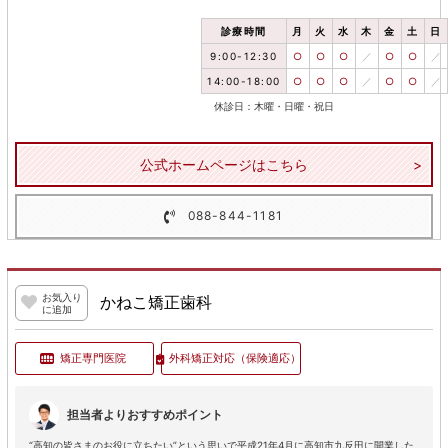
診療時間
月
火
水
木
金
土
日
9:00-12:30
○
○
○
／
○
○
／
14:00-18:00
○
○
○
／
○
○
／
休診日：木曜・日曜・祝日
公式ホームページはこちら
088-844-1181
お気入り
かねこ矯正歯科
に追加
矯正専門医院
外科矯正対応
（保険適応）
担当者よりおすすめポイント
“高知の皆さまのお役に立ちたい”という思いで平成21年4月に高知市九反田に開業した