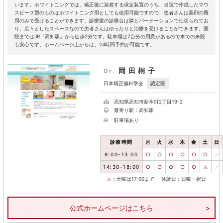
います。ホワイトニングでは、矯正後に装着する保定装置のうち、当院で作成したマウ
スピース型のものはホワイトニング用としても使用可能ですので、患者さんは薬剤の費
用のみで受けることができます。診療室の診療台は隣とパーテーションで仕切られてお
り、広々としたスペースなので患者さんはゆったりと治療を受けることができます。医
院まではJR「高知駅」から徒歩2分です。駐車場は7台分の用意があるので車での来院
も安心です。ホームページ上からは、24時間予約が可能です。
岡田桐子
Dr.
認定医
日本矯正歯科学会
高知県高知市新本町2丁目19-2
最寄り駅：高知駅
駐車場あり
診療時間
月
火
水
木
金
土
日
9:00-13:00
○
○
○
○
○
○
／
14:30-18:00
○
○
○
○
○
▲
／
▲
：土曜は17:00まで
休診日：日曜・祝日
公式ホームページはこちら