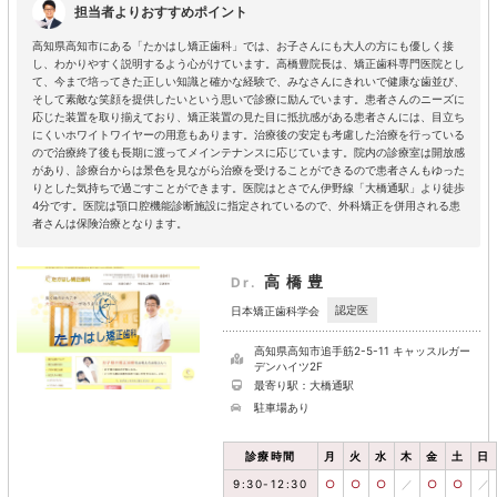
担当者よりおすすめポイント
高知県高知市にある「たかはし矯正歯科」では、お子さんにも大人の方にも優しく接
し、わかりやすく説明するよう心がけています。高橋豊院長は、矯正歯科専門医院とし
て、今まで培ってきた正しい知識と確かな経験で、みなさんにきれいで健康な歯並び、
そして素敵な笑顔を提供したいという思いで診療に励んでいます。患者さんのニーズに
応じた装置を取り揃えており、矯正装置の見た目に抵抗感がある患者さんには、目立ち
にくいホワイトワイヤーの用意もあります。治療後の安定も考慮した治療を行っている
ので治療終了後も長期に渡ってメインテナンスに応じています。院内の診療室は開放感
があり、診療台からは景色を見ながら治療を受けることができるので患者さんもゆった
りとした気持ちで過ごすことができます。医院はとさでん伊野線「大橋通駅」より徒歩
4分です。医院は顎口腔機能診断施設に指定されているので、外科矯正を併用される患
者さんは保険治療となります。
高橋豊
Dr.
認定医
日本矯正歯科学会
高知県高知市追手筋2-5-11 キャッスルガー
デンハイツ2F
最寄り駅：大橋通駅
駐車場あり
診療時間
月
火
水
木
金
土
日
9:30-12:30
○
○
○
／
○
○
／