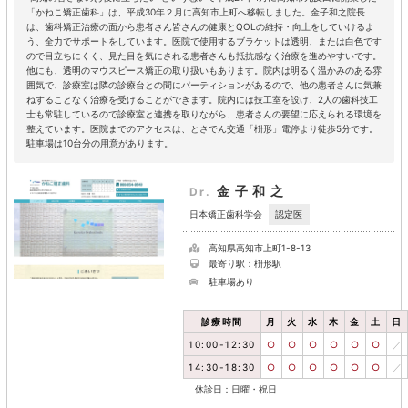
「かねこ矯正歯科」は、平成30年２月に高知市上町へ移転しました。金子和之院長
は、歯科矯正治療の面から患者さん皆さんの健康とQOLの維持・向上をしていけるよ
う、全力でサポートをしています。医院で使用するブラケットは透明、または白色です
ので目立ちにくく、見た目を気にされる患者さんも抵抗感なく治療を進めやすいです。
他にも、透明のマウスピース矯正の取り扱いもあります。院内は明るく温かみのある雰
囲気で、診療室は隣の診療台との間にパーティションがあるので、他の患者さんに気兼
ねすることなく治療を受けることができます。院内には技工室を設け、2人の歯科技工
士も常駐しているので診療室と連携を取りながら、患者さんの要望に応えられる環境を
整えています。医院までのアクセスは、とさでん交通「枡形」電停より徒歩5分です。
駐車場は10台分の用意があります。
金子和之
Dr.
認定医
日本矯正歯科学会
高知県高知市上町1-8-13
最寄り駅：枡形駅
駐車場あり
診療時間
月
火
水
木
金
土
日
10:00-12:30
○
○
○
○
○
○
／
14:30-18:30
○
○
○
○
○
○
／
休診日：日曜・祝日