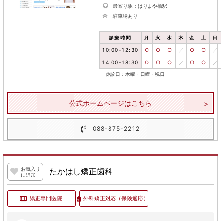
最寄り駅：はりまや橋駅
駐車場あり
診療時間
月
火
水
木
金
土
日
10:00-12:30
○
○
○
／
○
○
／
14:00-18:30
○
○
○
／
○
○
／
休診日：木曜・日曜・祝日
公式ホームページはこちら
088-875-2212
お気入り
たかはし矯正歯科
に追加
矯正専門医院
外科矯正対応
（保険適応）