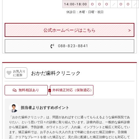
14:00-18:00
○
○
○
／
○
○
／
休診日：木曜・日曜・祝日
公式ホームページはこちら
088-823-8841
お気入り
おかだ歯科クリニック
に追加
無料相談あり
外科矯正対応
（保険適応）
担当者よりおすすめポイント
「おかだ歯科クリニック」は、問題があればすぐに通ってもらえるような歯科医院であ
りたい、という思いで日々の診療に取り組んでいます。診療内容は、一般的な歯科診療
から矯正歯科、予防診療、ホワイトニング、入れ歯、インプラントと幅広く対応してい
ます。矯正歯科では、お子さんから大人の方まで年齢に合わせた矯正治療や、舌側矯
正、クリアなプレートを使った矯正など、見た目に配慮した矯正治療などにも対応して