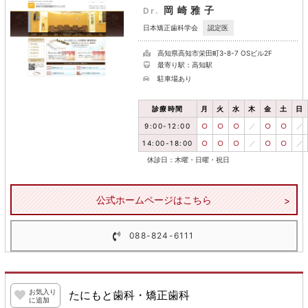
岡崎雅子
Dr.
認定医
日本矯正歯科学会
高知県高知市栄田町3-8-7 OSビル2F
最寄り駅：高知駅
駐車場あり
診療時間
月
火
水
木
金
土
日
9:00-12:00
○
○
○
／
○
○
／
14:00-18:00
○
○
○
／
○
○
／
休診日：木曜・日曜・祝日
公式ホームページはこちら
088-824-6111
お気入り
たにもと歯科・矯正歯科
に追加