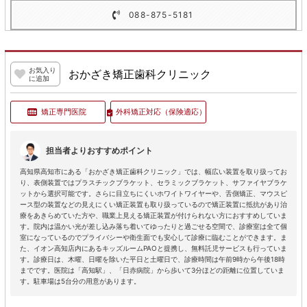
088-875-5181
お気入り
おかざき矯正歯科クリニック
に追加
矯正専門医院
外科矯正対応
（保険適応）
担当者よりおすすめポイント
高知県高知市にある「おかざき矯正歯科クリニック」では、幅広い装置を取り扱ってお
り、表側装置ではプラスチックブラケット、セラミックブラケット、サファイヤブラケ
ットから選択可能です。さらに目立ちにくいホワイトワイヤーや、舌側矯正、マウスピ
ース型の装置などの見えにくい矯正装置も取り扱っているので矯正装置に抵抗があり治
療をあきらめていた方や、職業上見える矯正装置が付けられない方におすすめしていま
す。院内は温かい光が差し込み落ち着いてゆったりと過ごせる空間で、診療室は全て個
室になっているのでプライバシーや衛生面でも安心して診療に臨むことができます。ま
た、イオン高知店内にあるキッズルームPAOと提携し、無料託児サービスも行っていま
す。診療日は、木曜、日曜を除いた平日と土曜日で、診療時間は午前9時から午後18時
までです。医院は「高知駅」、「日赤病院」から歩いて3分ほどの距離に位置していま
す。駐車場は5台分の用意があります。