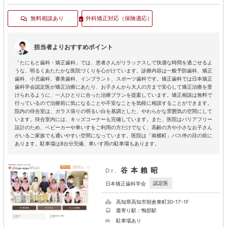
無料相談あり
外科矯正対応
（保険適応）
担当者よりおすすめポイント
「たにもと歯科・矯正歯科」では、患者さんがリラックスして快適な時間を過ごせるよ
うな、明るくあたたかな医院づくりを心がけています。診療内容は一般予防歯科、矯正
歯科、小児歯科、審美歯科、インプラント、スポーツ歯科です。矯正歯科では日本矯正
歯科学会認定医が矯正治療にあたり、お子さんから大人の方まで安心して矯正治療を受
けられるように、一人ひとりに合った治療プランを提案しています。矯正相談は無料で
行っているので治療前に気になることや不安なことを気軽に相談することができます。
院内の待合室は、ガラス張りの明るい白を基調とした、やわらかな雰囲気の空間にして
います。待合室内には、キッズコーナーも完備しています。また、医院はバリアフリー
設計のため、ベビーカーや車いすをご利用の方だけでなく、高齢の方や小さなお子さん
がいるご家族でも通いやすい空間になっています。医院は「南横町」バス停の目の前に
あります。駐車場は8台分完備、車いす用の駐車場もあります。
谷本賴昭
Dr.
認定医
日本矯正歯科学会
高知県高知市朝倉東町30-17-1F
最寄り駅：鴨部駅
駐車場あり