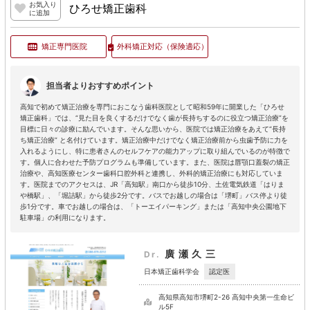
お気入り
ひろせ矯正歯科
に追加
矯正専門医院
外科矯正対応
（保険適応）
担当者よりおすすめポイント
高知で初めて矯正治療を専門におこなう歯科医院として昭和59年に開業した「ひろせ
矯正歯科」では、“見た目を良くするだけでなく歯が長持ちするのに役立つ矯正治療”を
目標に日々の診療に励んでいます。そんな思いから、医院では矯正治療をあえて“長持
ち矯正治療” と名付けています。矯正治療中だけでなく矯正治療前から虫歯予防に力を
入れるようにし、特に患者さんのセルフケアの能力アップに取り組んでいるのが特徴で
す。個人に合わせた予防プログラムも準備しています。また、医院は唇顎口蓋裂の矯正
治療や、高知医療センター歯科口腔外科と連携し、外科的矯正治療にも対応していま
す。医院までのアクセスは、JR「高知駅」南口から徒歩10分、土佐電気鉄道「はりま
や橋駅」、「堀詰駅」から徒歩2分です。バスでお越しの場合は「堺町」バス停より徒
歩1分です。車でお越しの場合は、「トーエイパーキング」または「高知中央公園地下
駐車場」の利用になります。
廣瀬久三
Dr.
認定医
日本矯正歯科学会
高知県高知市堺町2-26 高知中央第一生命ビ
ル5F