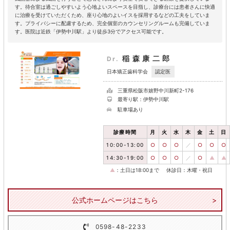
す。待合室は過ごしやすいよう心地よいスペースを目指し、診療台には患者さんに快適
に治療を受けていただくため、座り心地のよいイスを採用するなどの工夫をしていま
す。プライバシーに配慮するため、完全個室のカウンセリングルームも完備していま
す。医院は近鉄「伊勢中川駅」より徒歩3分でアクセス可能です。
稲森康二郎
Dr.
認定医
日本矯正歯科学会
三重県松阪市嬉野中川新町2-176
最寄り駅：伊勢中川駅
駐車場あり
診療時間
月
火
水
木
金
土
日
10:00-13:00
○
○
○
／
○
○
○
14:30-19:00
○
○
○
／
○
▲
▲
▲
：土日は18:00まで
休診日：木曜・祝日
公式ホームページはこちら
0598-48-2233