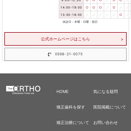
9:00-12:30
○
○
○
／
○
○
／
14:00-19:00
○
○
○
／
○
／
／
13:30-18:00
／
／
／
／
／
○
／
休診日：木曜・日曜・祝日
公式ホームページはこちら
0598-21-0075
HOME
気になる疑問
矯正歯科を探す
医院掲載について
矯正治療について
お問い合わせ