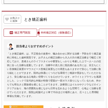
お気入り
とき矯正歯科
に追加
矯正専門医院
外科矯正対応
（保険適応）
担当者よりおすすめポイント
「とき矯正歯科」は、不正咬合の改善や、噛み合わせに関する治療・予防を行う矯正歯
科に特化した歯科医院です。お子さんの矯正治療から大人の方の矯正治療まで幅広く対
応しており、患者さんのライフスタイルや要望をしっかりと考慮した上で一人一人の症
状に合った治療を提案しています。治療中の見た目に抵抗感のある方には、目立ちにく
い舌側矯正装置やマウスピース型矯正装置などの用意もありますので安心して治療に取
り組むことができます。院内は快適にくつろげる環境でご相談や受診をしていただける
よう、安心感のある心地良い空間づくりを心がけています。ホワイトとブラウンを基調
とした、シックで近代的な外観が特徴で壁面が一部ガラス張りになっているため、外か
らでも明るさと開放感を感じることができます。診療室にはイルカやクジラなどのイン
テリアがあり、海の雰囲気を感じながら日常を忘れるような空間で、心地よく治療を受
けていただけます。医院は松阪ICより車で15分ほどの場所にあり、広々とした専用駐
車場を完備しています。