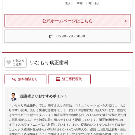
休診日：木曜・日曜・祝日
公式ホームページはこちら
0598-29-6888
お気入り
いなもり矯正歯科
に追加
無料相談あり
矯正専門医院
担当者よりおすすめポイント
「いなもり矯正歯科」では、患者さんとの対話、コミュニケーションを大切にし、わか
りやすい説明、楽しく快適な診療をモットーに日々の診療に取り組んでいます。医院で
はマウスピース型カスタムメイド矯正装置での治療も行っているので矯正装置の見た目
に抵抗感がある方でも治療に取り組みやすいよう配慮しています。矯正治療以外には、
オフィスホワイトニングにも対応しています。また、従来のレントゲンに比べてはるか
にエックス線照射量が少ないデジタルレントゲンの導入や、使用した器具は消毒・高圧
滅菌器による滅菌を行うことで患者さんにより安全で安心できる医療を提供していま