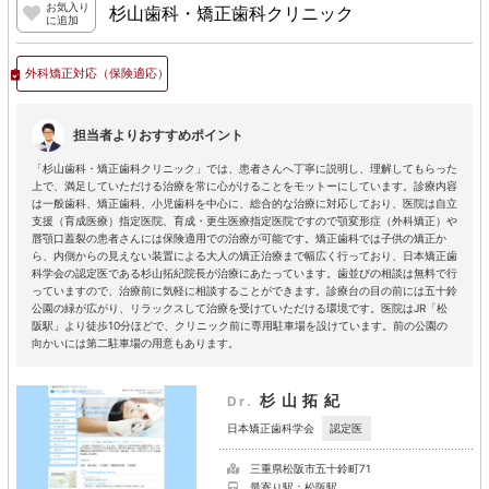
お気入り
杉山歯科・矯正歯科クリニック
に追加
外科矯正対応
（保険適応）
担当者よりおすすめポイント
「杉山歯科・矯正歯科クリニック」では、患者さんへ丁寧に説明し、理解してもらった
上で、満足していただける治療を常に心がけることをモットーにしています。診療内容
は一般歯科、矯正歯科、小児歯科を中心に、総合的な治療に対応しており、医院は自立
支援（育成医療）指定医院、育成・更生医療指定医院ですので顎変形症（外科矯正）や
唇顎口蓋裂の患者さんには保険適用での治療が可能です。矯正歯科では子供の矯正か
ら、内側からの見えない装置による大人の矯正治療まで幅広く行っており、日本矯正歯
科学会の認定医である杉山拓紀院長が治療にあたっています。歯並びの相談は無料で行
っていますので、治療前に気軽に相談することができます。診療台の目の前には五十鈴
公園の緑が広がり、リラックスして治療を受けていただける環境です。医院はJR「松
阪駅」より徒歩10分ほどで、クリニック前に専用駐車場を設けています。前の公園の
向かいには第二駐車場の用意もあります。
杉山拓紀
Dr.
認定医
日本矯正歯科学会
三重県松阪市五十鈴町71
最寄り駅：松阪駅