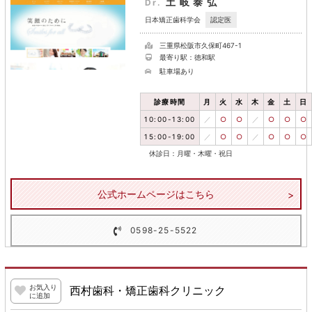
土岐泰弘
Dr.
認定医
日本矯正歯科学会
三重県松阪市久保町467-1
最寄り駅：徳和駅
駐車場あり
診療時間
月
火
水
木
金
土
日
10:00-13:00
／
○
○
／
○
○
○
15:00-19:00
／
○
○
／
○
○
○
休診日：月曜・木曜・祝日
公式ホームページはこちら
0598-25-5522
お気入り
西村歯科・矯正歯科クリニック
に追加