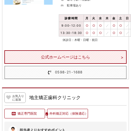
駐車場あり
診療時間
月
火
水
木
金
土
日
9:00-12:00
○
○
○
／
○
○
／
13:30-18:30
○
○
○
／
○
○
／
休診日：木曜・日曜・祝日
公式ホームページはこちら
0598-21-1688
お気入り
地主矯正歯科クリニック
に追加
矯正専門医院
外科矯正対応
（保険適応）
担当者よりおすすめポイント