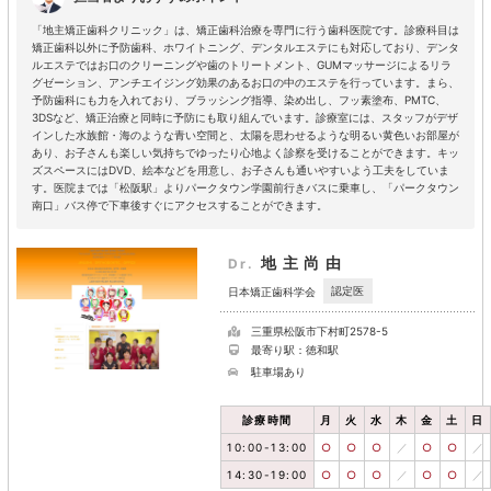
「地主矯正歯科クリニック」は、矯正歯科治療を専門に行う歯科医院です。診療科目は
矯正歯科以外に予防歯科、ホワイトニング、デンタルエステにも対応しており、デンタ
ルエステではお口のクリーニングや歯のトリートメント、GUMマッサージによるリラ
グゼーション、アンチエイジング効果のあるお口の中のエステを行っています。まら、
予防歯科にも力を入れており、ブラッシング指導、染め出し、フッ素塗布、PMTC、
3DSなど、矯正治療と同時に予防にも取り組んでいます。診療室には、スタッフがデザ
インした水族館・海のような青い空間と、太陽を思わせるような明るい黄色いお部屋が
あり、お子さんも楽しい気持ちでゆったり心地よく診察を受けることができます。キッ
ズスペースにはDVD、絵本などを用意し、お子さんも通いやすいよう工夫をしていま
す。医院までは「松阪駅」よりパークタウン学園前行きバスに乗車し、「パークタウン
南口」バス停で下車後すぐにアクセスすることができます。
地主尚由
Dr.
認定医
日本矯正歯科学会
三重県松阪市下村町2578-5
最寄り駅：徳和駅
駐車場あり
診療時間
月
火
水
木
金
土
日
10:00-13:00
○
○
○
／
○
○
／
14:30-19:00
○
○
○
／
○
○
／