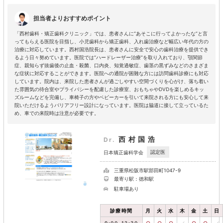
担当者よりおすすめポイント
「西村歯科・矯正歯科クリニック」では、患者さんに“あそこに行ってよかったな”と言
ってもらえる医院を目指し、小児歯科から矯正歯科、入れ歯治療など幅広い年代の方の
治療に対応しています。西村国浩院長は、患者さんに安全で安心の歯科治療を提供でき
るよう日々努めています。医院では“ハードレーザー治療”を取り入れており、顎関節
症、親知らず抜歯後の止血・殺菌、口内炎、知覚過敏症、歯茎の黒ずみなどのさまざま
な症状に対応することができます。医院への通院が困難な方には訪問歯科診療にも対応
しています。院内は、来院した患者さんが過ごしやすい空間づくりを心がけ、落ち着い
た雰囲気の待合室やプライバシーを配慮した診療室、おもちゃやDVDを楽しめるキッ
ズルームなどを完備し、車椅子の方やベビーカーを引いて来院される方にも安心して来
院いただけるようバリアフリー設計になっています。医院は脇道に接して立っているた
め、車での来院時は注意が必要です。
西村国浩
Dr.
認定医
日本矯正歯科学会
三重県松阪市駅部田町1047-9
最寄り駅：徳和駅
駐車場あり
診療時間
月
火
水
木
金
土
日