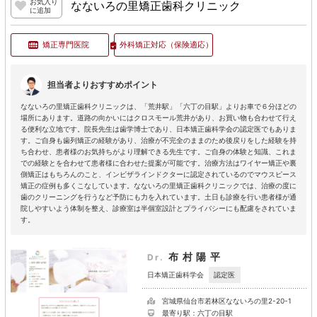
お気入り
なないろの里矯正歯科クリニック
に追加
矯正専門医院
外科矯正対応
（保険適応）
担当者よりおすすめポイント
なないろの里矯正歯科クリニックは、「荒井駅」「六丁の目駅」よりお車で６分ほどの
場所にあります。道路の向かいにはクロスモール荒井があり、お買い物も合わせて行え
る便利な立地です。院長先生は歯学博士であり、日本矯正歯科学会の認定医でもありま
す。ご自身も歯列矯正の経験があり、治療が不完全のままのため後戻りをした経験を持
ち合わせ、患者様のお気持ちがより理解できる先生です。ご自身の体験と知識、これま
での経験とを合わせて患者様に合わせた提案が可能です。治療方法はワイヤー矯正や裏
側矯正はもちろんのこと、インビザラインドクターに認定されているのでマウスピース
矯正の症例も多くこなしています。なないろの里矯正歯科クリニックでは、治療の度に
歯のクリーニングを行うなど予防にも力を入れています。土日も診療を行い患者様が通
院しやすいよう体制を整え、診療室は半個室設計とプライバシーにも配慮をされていま
す。
布村陽平
Dr.
認定医
日本矯正歯科学会
宮城県仙台市若林区なないろの里2-20-1
最寄り駅：六丁の目駅