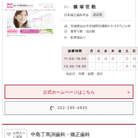
糠塚世毅
Dr.
認定医
日本矯正歯科学会
宮城県仙台市宮城野区榴岡4-5-5 KTビル4F
最寄り駅：仙台駅
駐車場あり
診療時間
月
火
水
木
金
土
日
11:00-19:00
／
○
○
○
／
○
○
10:00-19:00
／
／
／
／
／
○
○
休診日：月曜・金曜・祝日
公式ホームページはこちら
022-295-4655
お気入り
中島丁馬渕歯科・矯正歯科
に追加