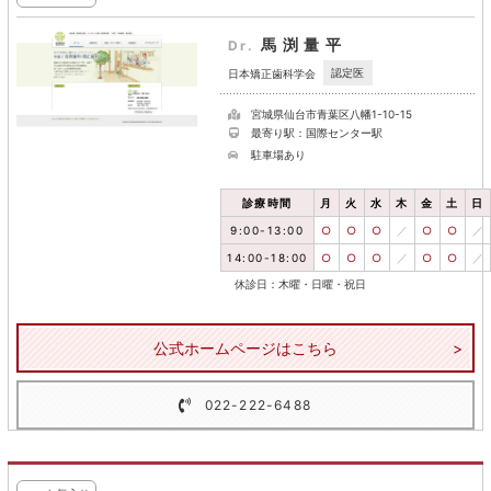
馬渕量平
Dr.
認定医
日本矯正歯科学会
宮城県仙台市青葉区八幡1-10-15
最寄り駅：国際センター駅
駐車場あり
診療時間
月
火
水
木
金
土
日
9:00-13:00
○
○
○
／
○
○
／
14:00-18:00
○
○
○
／
○
○
／
休診日：木曜・日曜・祝日
公式ホームページはこちら
022-222-6488