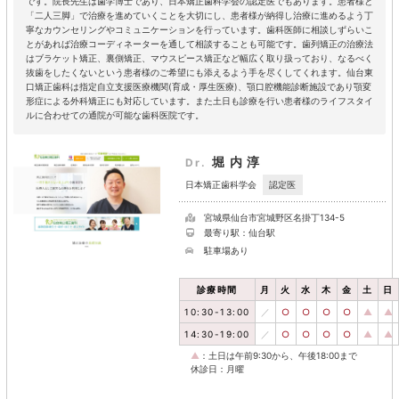
です。院長先生は歯学博士であり、日本矯正歯科学会の認定医でもあります。患者様と
「二人三脚」で治療を進めていくことを大切にし、患者様が納得し治療に進めるよう丁
寧なカウンセリングやコミュニケーションを行っています。歯科医師に相談しずらいこ
とがあれば治療コーディネーターを通して相談することも可能です。歯列矯正の治療法
はブラケット矯正、裏側矯正、マウスピース矯正など幅広く取り扱っており、なるべく
抜歯をしたくないという患者様のご希望にも添えるよう手を尽くしてくれます。仙台東
口矯正歯科は指定自立支援医療機関(育成・厚生医療)、顎口腔機能診断施設であり顎変
形症による外科矯正にも対応しています。また土日も診療を行い患者様のライフスタイ
ルに合わせての通院が可能な歯科医院です。
堀内淳
Dr.
認定医
日本矯正歯科学会
宮城県仙台市宮城野区名掛丁134-5
最寄り駅：仙台駅
駐車場あり
診療時間
月
火
水
木
金
土
日
10:30-13:00
／
○
○
○
○
▲
▲
14:30-19:00
／
○
○
○
○
▲
▲
▲
：土日は午前9:30から、午後18:00まで
休診日：月曜