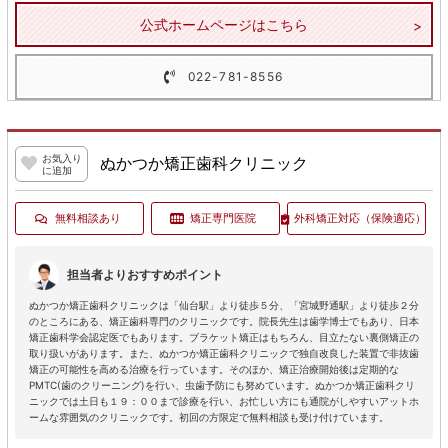
公式ホームページはこちら
022-781-8556
お気入り
ぬかつか矯正歯科クリニック
に追加
無料相談あり
矯正専門医院
外科矯正対応
（保険適応）
担当者よりおすすめポイント
ぬかつか矯正歯科クリニックは「仙台駅」より徒歩５分、「宮城野通駅」より徒歩２分
のところにある、矯正歯科専門のクリニックです。院長先生は歯学博士でもあり、日本
矯正歯科学会認定医でもあります。ブラケット矯正はもちろん、目立たない裏側矯正の
取り扱いがあります。また、ぬかつか矯正歯科クリニックで独自改良した装置で非抜歯
矯正の可能性を高める治療を行っています。そのほか、矯正治療開始後は定期的な
PMTC(歯のクリーニング)を行い、虫歯予防にも努めています。ぬかつか矯正歯科クリ
ニックでは土日も１９：００まで診療を行い、お忙しい方にも通院がしやすいアットホ
ームな雰囲気のクリニックです。初回の方限定で無料相談も受け付けています。