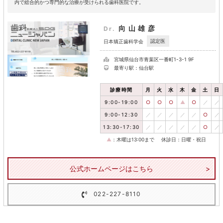
内で総合的かつ専門的な治療が受けられる歯科医院です。
向山雄彦
Dr.
認定医
日本矯正歯科学会
宮城県仙台市青葉区一番町1-3-1 9F
最寄り駅：仙台駅
診療時間
月
火
水
木
金
土
日
9:00-19:00
○
○
○
▲
○
／
／
9:00-12:30
／
／
／
／
／
○
／
13:30-17:30
／
／
／
／
／
○
／
▲
：木曜は13:00まで
休診日：日曜・祝日
公式ホームページはこちら
022-227-8110