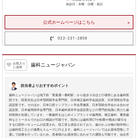
休診日：木曜・日曜・祝日
公式ホームページはこちら
022-231-2859
お気入り
歯科ニュージャパン
に追加
担当者よりおすすめポイント
歯科ニュージャパンは地下鉄「青葉通一番町駅」から徒歩３分ほどの場所にある歯科医
院です。院長先生は日本顎関節学会専門医、日本矯正歯科学会認定医、日本顎咬合学会
認定医です。そのほか、日本口腔インプラント学会専修医、日本顎咬合学会かみ合わせ
認定医、日本歯周病学会専門医、日本歯科保存学会認定医などの専門的知識に長けた歯
科医師が在籍しています。一般歯科をはじめインプラントや歯周病、矯正歯科、審美歯
科などトータルでのお口の相談が可能です。院内には歯科用CTや粉塵や飛沫の吸引を
する口腔外バキュームが設置され、技工室も併設されており、歯のかぶせ物の制作時に
は歯科技工士との連携もスムーズに行えます。歯科ニュージャパンではお昼休憩無しで
通しで診療を行っているため、患者様のお昼休憩に合わせての通院も可能です。仙台市