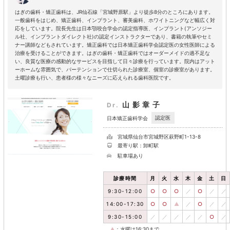
はぎの歯科・矯正歯科は、JR仙石線「宮城野原駅」より徒歩8分のところにあります。
一般歯科をはじめ、矯正歯科、インプラント、審美歯科、ホワイトニングなど幅広く対
応をしています。院長先生は日本顎咬合学会の認定指導医、インプラント(アンソジー
ル社、インプラントダイレクト社)の認定インストラクターであり、書籍の執筆やセミ
ナー講師などもされています。矯正歯科では日本矯正歯科学会認定医の女性医師による
治療を受けることができます。はぎの歯科・矯正歯科ではオーダーメイドの過不足な
い、良質な医療の感動的なサービスを目指して日々診療を行っています。院内はアット
ーホームな雰囲気で、パーテンションで仕切られた診療室、個室の診療室があります。
土曜診療も行い、患者様の様々なニーズに応えられる歯科医院です。
山影章子
Dr.
認定医
日本矯正歯科学会
宮城県仙台市宮城野区萩野町1-13-8
最寄り駅：卸町駅
駐車場あり
診療時間
月
火
水
木
金
土
日
9:30-12:00
○
○
○
／
○
／
／
14:00-17:30
○
○
▲
／
○
／
／
9:30-15:00
／
／
／
／
／
○
／
▲
：水曜は16:30まで