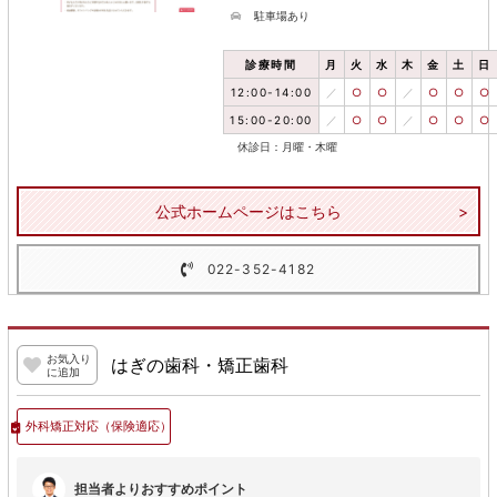
駐車場あり
診療時間
月
火
水
木
金
土
日
12:00-14:00
／
○
○
／
○
○
○
15:00-20:00
／
○
○
／
○
○
○
休診日：月曜・木曜
公式ホームページはこちら
022-352-4182
お気入り
はぎの歯科・矯正歯科
に追加
外科矯正対応
（保険適応）
担当者よりおすすめポイント