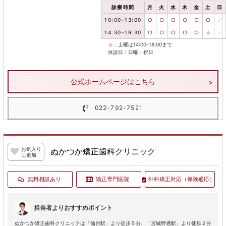
診療時間
月
火
水
木
金
土
日
10:00-13:00
○
○
○
○
○
○
／
14:30-19:30
○
○
○
○
○
▲
／
▲
：土曜は14:00-18:00まで
休診日：日曜・祝日
公式ホームページはこちら
022-792-7521
お気入り
ぬかつか矯正歯科クリニック
に追加
無料相談あり
矯正専門医院
外科矯正対応
（保険適応）
担当者よりおすすめポイント
ぬかつか矯正歯科クリニックは「仙台駅」より徒歩５分、「宮城野通駅」より徒歩２分