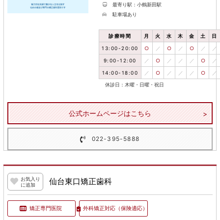
最寄り駅：小鶴新田駅
駐車場あり
診療時間
月
火
水
木
金
土
日
13:00-20:00
○
／
○
／
○
／
／
9:00-12:00
／
○
／
／
／
○
／
14:00-18:00
／
○
／
／
／
○
／
休診日：木曜・日曜・祝日
公式ホームページはこちら
022-395-5888
お気入り
仙台東口矯正歯科
に追加
矯正専門医院
外科矯正対応
（保険適応）