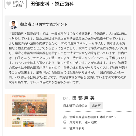
お気入り
田部歯科・矯正歯科
に追加
担当者よりおすすめポイント
「田部歯科・矯正歯科」では、一般歯科だけでなく矯正歯科、予防歯科、入れ歯治療に
も対応しています。矯正治療は日本矯正歯科学会認定医の医師が治療を行っています。
より精度の高い治療を提供するため、3Dの口腔内スキャナーも導入し、患者さんも負
担なく検査に臨むことができるようになりました。院内では感染対策にも力を入れてお
り、薬液と水蒸気の滅菌器を使用することで清潔で安全な治療を行っています。院内に
は、お子さんもリラックスして過ごせるよう、待合室にキッズスペースを完備していま
す。おもちゃや絵本も置いてあり、楽しく遊んで過ごすことが出来ます。また、診療室
の窓からは中庭の風景が見えますので、自然の緑を見ながらリラックスして診療を受け
ることが出来ます。最寄り駅から医院までは距離がありますが、「国富保健センター
前」バス停からは徒歩3分ほどです。専用駐車場を10台分完備していますので車での来
院も可能です。オレンジ色の大きな看板が目印です。
田部麻美
Dr.
認定医
日本矯正歯科学会
宮崎県東諸県郡国富町本庄2012-2
最寄り駅：蓮ヶ池駅
駐車場あり