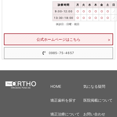
診療時間
月
火
水
木
金
土
日
9:00-12:00
○
○
○
○
○
○
／
13:30-18:00
○
○
○
○
○
○
／
休診日：日曜・祝日
公式ホームページはこちら
0985-75-4657
HOME
気になる疑問
矯正歯科を探す
医院掲載について
矯正治療について
お問い合わせ