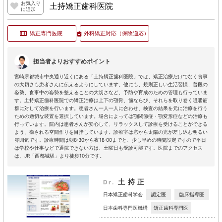
お気入り
土持矯正歯科医院
に追加
矯正専門医院
外科矯正対応
（保険適応）
担当者よりおすすめポイント
宮崎県都城市中央通り近くにある「土持矯正歯科医院」では、矯正治療だけでなく食事
の大切さも患者さんに伝えるようにしています。他にも、規則正しい生活習慣、普段の
姿勢、食事中の姿勢を整えることの大切さなど、予防や育成のための管理も行っていま
す。土持矯正歯科医院での矯正治療は上下の顎骨、歯ならび、それらを取り巻く咀嚼筋
群に対して治療を行います。患者さん一人一人に合わせ、検査の結果を元に治療を行う
ための適切な装置を選択しています。場合によっては顎関節症・顎変形症などの治療も
行っています。院内は患者さんが安心して、リラックスして診療を受けることができる
よう、癒される空間作りを目指しています。診療室は窓から太陽の光が差し込む明るい
雰囲気です。診療時間は朝8:30から夜18:00までと、少し早めの時間設定ですので平日
は学校や仕事などで通院できない方は、土曜日も受診可能です。医院までのアクセス
は、JR「西都城駅」より徒歩10分です。
土持正
Dr.
認定医
臨床指導医
日本矯正歯科学会
矯正歯科専門医
日本歯科専門医機構