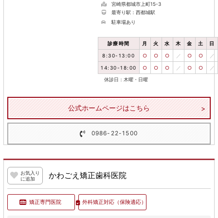
宮崎県都城市上町15-3
最寄り駅：西都城駅
駐車場あり
診療時間
月
火
水
木
金
土
日
8:30-13:00
○
○
○
／
○
○
／
14:30-18:00
○
○
○
／
○
○
／
休診日：木曜・日曜
公式ホームページはこちら
0986-22-1500
お気入り
かわごえ矯正歯科医院
に追加
矯正専門医院
外科矯正対応
（保険適応）