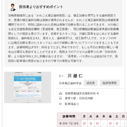
担当者よりおすすめポイント
宮崎県都城市にある「かわごえ矯正歯科医院」は、矯正治療を専門とする歯科医院で
す。普通の矯正歯科治療は保険が適用されませんが、かわごえ矯正歯科医院は保健医療
機関ですので、特別に認められた症例は保険で治療を受けることができます。その他に
も自立支援医療指定機関（育成医療、更正医療）、顎口腔機能診断施設基準届出医療機
関としての指定も受けています。在籍するスタッフは、川越仁院長をはじめとする歯科
医師2人、歯科衛生士4人、受付１人、歯科助手1人、技工助手1人です。スタッフの中
には矯正治療を受けたスタッフもいるので経験に基づいたアドバイスをすることもでき
ます。診療時間は夕方5：30分までと少し早めですので、もしも平日の来院が難しい場
合は土曜日も受診することができます。医院までのアクセスは最寄りのJR「日向庄内
駅」より徒歩19分と少し距離がありますが、「高専前」バス停からは徒歩2分です。医
院前に駐車場の用意がありますので車での来院も可能です。
川越仁
Dr.
認定医
臨床指導医
日本矯正歯科学会
宮崎県都城市吉尾町935-6
最寄り駅：日向庄内駅
駐車場あり
診療時間
月
火
水
木
金
土
日
9:00-12:00
○
○
○
／
○
○
／