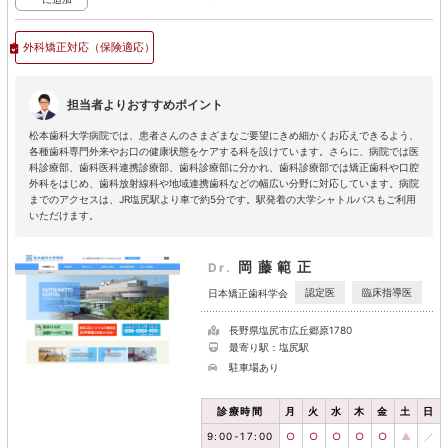
外科矯正対応
（保険適応）
担当者よりおすすめポイント
松本歯科大学病院では、患者さんのさまざまなご要望にきめ細かくお応えできるよう、
各種歯科専門外来やお口の健康状態をケアする科を設けています。さらに、病院では医
科診療部、歯科医科連携診療部、歯科診療部に分かれ、歯科診療部では矯正歯科や口腔
外科をはじめ、歯科放射線科や地域連携歯科などの幅広い分野に対応しています。病院
までのアクセスは、JR塩尻駅より車で約5分です。駅発着の大学シャトルバスもご利用
いただけます。
岡藤範正
Dr.
認定医
臨床指導医
日本矯正歯科学会
長野県塩尻市広丘郷原1780
最寄り駅：塩尻駅
駐車場あり
診療時間
月
火
水
木
金
土
日
9:00-17:00
○
○
○
○
○
▲
／