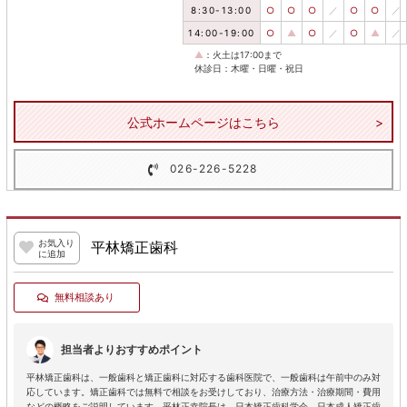
8:30-13:00
○
○
○
／
○
○
／
14:00-19:00
○
▲
○
／
○
▲
／
▲
：火土は17:00まで
休診日：木曜・日曜・祝日
公式ホームページはこちら
026-226-5228
お気入り
平林矯正歯科
に追加
無料相談あり
担当者よりおすすめポイント
平林矯正歯科は、一般歯科と矯正歯科に対応する歯科医院で、一般歯科は午前中のみ対
応しています。矯正歯科では無料で相談をお受けしており、治療方法・治療期間・費用
などの概略をご説明しています。平林正幸院長は、日本矯正歯科学会、日本成人矯正歯