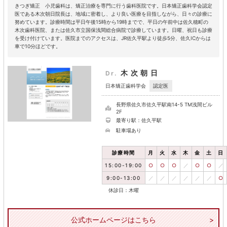
きつぎ矯正 小児歯科は、矯正治療を専門に行う歯科医院です。日本矯正歯科学会認定
医である木次朝日院長は、地域に密着し、より良い医療を目指しながら、日々の診療に
努めています。診療時間は平日午後15時から19時までで、平日の午前中は佐久穂町の
木次歯科医院、または佐久市立国保浅間総合病院で診療しています。日曜、祝日も診療
を受け付けています。医院までのアクセスは、JR佐久平駅より徒歩5分、佐久ICからは
車で10分ほどです。
木次朝日
Dr.
認定医
日本矯正歯科学会
長野県佐久市佐久平駅南14-5 TM浅間ビル
2F
最寄り駅：佐久平駅
駐車場あり
診療時間
月
火
水
木
金
土
日
15:00-19:00
○
○
○
／
○
○
／
9:00-13:00
／
／
／
／
／
／
○
休診日：木曜
公式ホームページはこちら