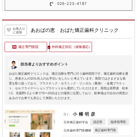
026-223-4187
お気入り
あおばの恵 おばた矯正歯科クリニック
に追加
矯正専門医院
外科矯正対応
（保険適応）
担当者よりおすすめポイント
おばた矯正歯科クリニックは、矯正治療を専門に行う歯科医院です。矯正歯科治療を通
じ、患者さんのQOL向上のお手伝いをしたいと考えています。医院ではさまざまな装
置を取り扱っており、プラスチック・セラミック・リンガル（裏側）・金属ブラケッ
ト、セルフライゲーションブラケットから選択していただけます。医院は長野道 松本
I.C、安曇野I.Cより車で15〜20分ほどの場所に位置しており、駐車場は12台分の用意が
あるのでお車でも安心して来院いただけます。
小幡明彦
Dr.
認定医
臨床指導医
日本矯正歯科学会
矯正歯科専門医
日本歯科専門医機構