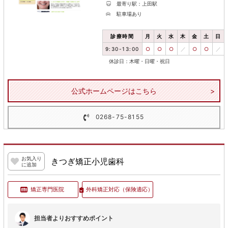
最寄り駅：上田駅
駐車場あり
診療時間
月
火
水
木
金
土
日
9:30-13:00
○
○
○
／
○
○
／
休診日：木曜・日曜・祝日
公式ホームページはこちら
0268-75-8155
お気入り
きつぎ矯正小児歯科
に追加
矯正専門医院
外科矯正対応
（保険適応）
担当者よりおすすめポイント