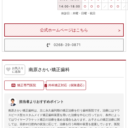
14:00-18:00
○
○
○
／
○
○
／
休診日：木曜・日曜・祝日
公式ホームページはこちら
0268-29-0871
お気入り
南原さかい矯正歯科
に追加
矯正専門医院
外科矯正対応
（保険適応）
担当者よりおすすめポイント
南原さかい矯正歯科は、主に永久歯列期の矯正治療を行う歯科医院です。治療にはマウ
スピース型カスタムメイド矯正歯科装置を用いた治療を中心に行っており、条件によっ
てはワイヤーブラケット矯正の治療を進める場合もあります。お子さんの矯正治療に関
しては、目的や口腔内の状況に応じて、治療を行う時期や装置を提案しています。医院