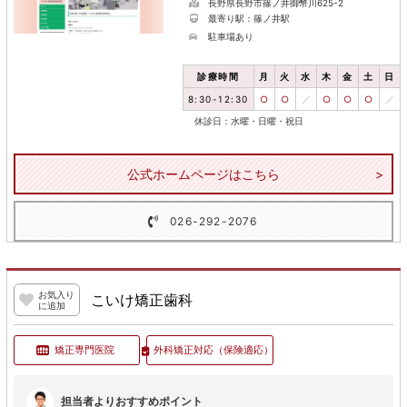
長野県長野市篠ノ井御幣川625-2
最寄り駅：篠ノ井駅
駐車場あり
診療時間
月
火
水
木
金
土
日
8:30-12:30
○
○
／
○
○
○
／
休診日：水曜・日曜・祝日
公式ホームページはこちら
026-292-2076
お気入り
こいけ矯正歯科
に追加
矯正専門医院
外科矯正対応
（保険適応）
担当者よりおすすめポイント