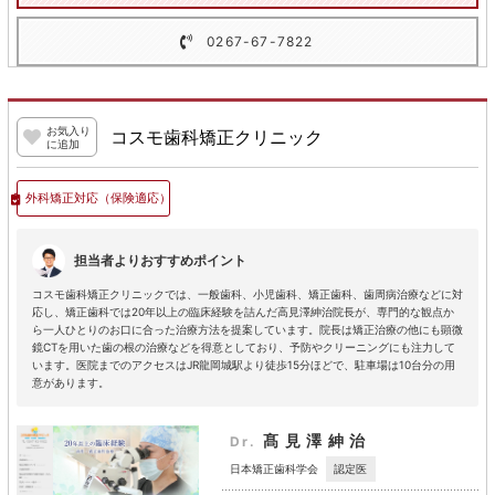
0267-67-7822
お気入り
コスモ歯科矯正クリニック
に追加
外科矯正対応
（保険適応）
担当者よりおすすめポイント
コスモ歯科矯正クリニックでは、一般歯科、小児歯科、矯正歯科、歯周病治療などに対
応し、矯正歯科では20年以上の臨床経験を詰んだ高見澤紳治院長が、専門的な観点か
ら一人ひとりのお口に合った治療方法を提案しています。院長は矯正治療の他にも顕微
鏡CTを用いた歯の根の治療などを得意としており、予防やクリーニングにも注力して
います。医院までのアクセスはJR龍岡城駅より徒歩15分ほどで、駐車場は10台分の用
意があります。
髙見澤紳治
Dr.
認定医
日本矯正歯科学会