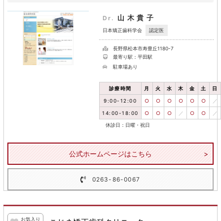
山木貴子
Dr.
認定医
日本矯正歯科学会
長野県松本市寿豊丘1180-7
最寄り駅：平田駅
駐車場あり
診療時間
月
火
水
木
金
土
日
9:00-12:00
○
○
○
○
○
○
／
14:00-18:00
○
○
○
／
○
○
／
休診日：日曜・祝日
公式ホームページはこちら
0263-86-0067
お気入り