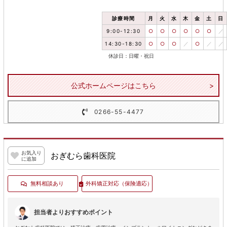
診療時間
月
火
水
木
金
土
日
9:00-12:30
○
○
○
○
○
○
／
14:30-18:30
○
○
○
／
○
／
／
休診日：日曜・祝日
公式ホームページはこちら
0266-55-4477
お気入り
おぎむら歯科医院
に追加
無料相談あり
外科矯正対応
（保険適応）
担当者よりおすすめポイント