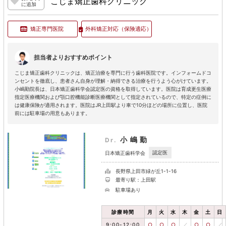
こじま矯正歯科クリニック
に追加
矯正専門医院
外科矯正対応
（保険適応）
担当者よりおすすめポイント
こじま矯正歯科クリニックは、矯正治療を専門に行う歯科医院です。インフォームドコ
ンセントを徹底し、患者さん自身が理解・納得できる治療を行うよう心がけています。
小嶋勤院長は、日本矯正歯科学会認定医の資格を取得しています。医院は育成更生医療
指定医療機関および顎口腔機能診断医療機関として指定されているので、特定の症例に
は健康保険が適用されます。医院はJR上田駅より車で10分ほどの場所に位置し、医院
前には駐車場の用意もあります。
小嶋勤
Dr.
認定医
日本矯正歯科学会
長野県上田市緑が丘1-1-16
最寄り駅：上田駅
駐車場あり
診療時間
月
火
水
木
金
土
日
9:00-12:00
○
○
○
／
○
○
／