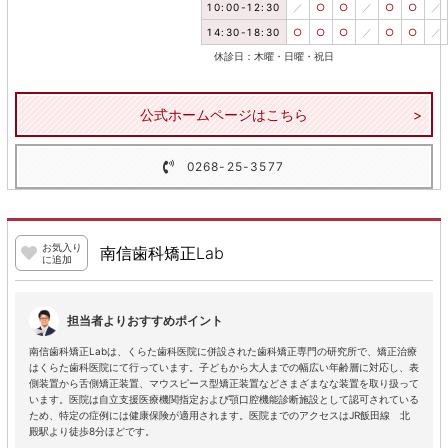
10:00-12:30
／
○
○
／
○
○
／
14:30-18:30
○
○
○
／
○
○
／
休診日：木曜・日曜・祝日
公式ホームページはこちら
0268-25-3577
お気入り
南信歯科矯正Lab
に追加
担当者よりおすすめポイント
南信歯科矯正Labは、くらた歯科医院に併設された歯科矯正専門の研究所で、矯正治療
はくらた歯科医院にて行っています。子どもから大人までの幅広い年齢層に対応し、表
側装置から舌側矯正装置、マウスピース型矯正装置などさまざまなな装置を取り扱って
います。医院は自立支援医療機関指定および顎口腔機能診断施設として認可されている
ため、特定の症例には健康保険が適用されます。医院までのアクセスはJR飯田線 北
殿駅より徒歩8分ほどです。