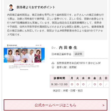
担当者よりおすすめポイント
内田矯正歯科医院は、矯正治療を専門に行う歯科医院です。お子さんへの矯正治療を行
う際は、治療と同時進行で鼻呼吸、正しい姿勢づくり、正しい舌位、習癖の改善などを
行うMFT筋機能療法も実施しています。医院は指定自立支援医療機関として、長野赤
十字病院、信州大学医学部付属病院などのさまざまな病院と提携しながら、健康保険適
応の矯正治療にも対応しています。医院まではJR長野駅善光寺口より徒歩1分でアクセ
ス可能です。
内田春生
Dr.
認定医
日本矯正歯科学会
長野県長野市末広町1970-1 浪やビル3F
最寄り駅：長野駅
診療時間
月
火
水
木
金
土
日
9:30-12:00
○
○
○
／
○
○
／
休診日：木曜・日曜・祝日
公式ホームページはこちら