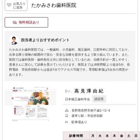
お気入り
たかみさわ歯科医院
に追加
無料相談あり
担当者よりおすすめポイント
たかみさわ歯科医院では、一般歯科、小児歯科、矯正歯科、口腔外科に対応しており、
出来る限り保険の範囲内で安心・安全な治療を提供するよう取り組んでいます。また、
医院では歯科医師・歯科衛生士共に担当制としているため、治療方針が一貫しやすく、
患者さんに安心して診療を受けていただけます。医院まではJR長野駅より徒歩5分、長
野電鉄 市役所前駅からは徒歩1分でアクセス可能です。専用駐車場は5台分の用意が
あります。
高見澤由紀
Dr.
認定医
日本矯正歯科学会
長野県長野市南千歳2-12-4
最寄り駅：市役所前駅
駐車場あり
診療時間
月
火
水
木
金
土
日