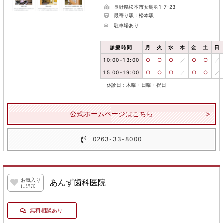
長野県松本市女鳥羽1-7-23
最寄り駅：松本駅
駐車場あり
診療時間
月
火
水
木
金
土
日
10:00-13:00
○
○
○
／
○
○
／
15:00-19:00
○
○
○
／
○
○
／
休診日：木曜・日曜・祝日
公式ホームページはこちら
0263-33-8000
お気入り
あんず歯科医院
に追加
無料相談あり