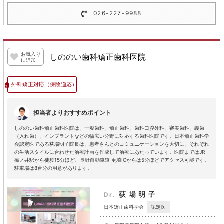
026-227-9988
お気入り
しののい歯科矯正歯科医院
に追加
外科矯正対応
（保険適応）
担当者よりおすすめポイント
しののい歯科矯正歯科医院は、一般歯科、矯正歯科、歯科口腔外科、審美歯科、義歯
（入れ歯）、インプラントなどの幅広い分野に対応する歯科医院です。日本矯正歯科学
会認定医である荻場明子院長は、患者さんとのコミュニケーションを大切に、それぞれ
の生活スタイルに合わせた治療計画を作成して治療にあたっています。医院まではJR
篠ノ井駅から徒歩15分ほど、長野自動車道 更埴ICからは5分ほどでアクセス可能です。
駐車場は8台分の用意があります。
荻場明子
Dr.
認定医
日本矯正歯科学会