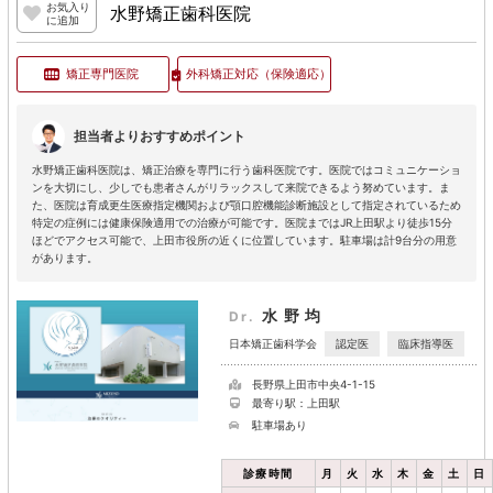
お気入り
水野矯正歯科医院
に追加
矯正専門医院
外科矯正対応
（保険適応）
担当者よりおすすめポイント
水野矯正歯科医院は、矯正治療を専門に行う歯科医院です。医院ではコミュニケーショ
ンを大切にし、少しでも患者さんがリラックスして来院できるよう努めています。ま
た、医院は育成更生医療指定機関および顎口腔機能診断施設として指定されているため
特定の症例には健康保険適用での治療が可能です。医院まではJR上田駅より徒歩15分
ほどでアクセス可能で、上田市役所の近くに位置しています。駐車場は計9台分の用意
があります。
水野均
Dr.
認定医
臨床指導医
日本矯正歯科学会
長野県上田市中央4-1-15
最寄り駅：上田駅
駐車場あり
診療時間
月
火
水
木
金
土
日