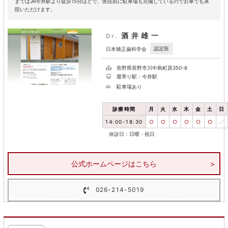
まではJR今井駅より徒歩15分ほどで、医院前に駐車場も完備しているのでお車でも来
院いただけます。
酒井雄一
Dr.
認定医
日本矯正歯科学会
長野県長野市川中島町原350-6
最寄り駅：今井駅
駐車場あり
診療時間
月
火
水
木
金
土
日
14:00-18:30
○
○
○
○
○
○
／
休診日：日曜・祝日
公式ホームページはこちら
026-214-5019