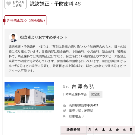
お気入り
諏訪矯正・予防歯科 4S
に追加
外科矯正対応
（保険適応）
担当者よりおすすめポイント
諏訪矯正・予防歯科 4Sでは、“笑顔は最高の贈り物“という診療理念のもと、日々の診
療に取り組んでいます。診療内容は総合歯科、予防歯科、小児歯科、矯正歯科、審美歯
科で、矯正歯科では表側矯正だけでなく、目立ちにくい裏側矯正やマウスピース型矯正
装置での治療にも対応しています。保険適応の治療も行っています。医院は諏訪ICから
車で約7分ほどの場所に位置し、最寄駅はJR上諏訪駅で、駅からは車で片道15分ほどで
アクセス可能です。
吉澤光弘
Dr.
認定医
日本矯正歯科学会
長野県諏訪市中洲421
最寄り駅：茅野駅
駐車場あり
診療時間
月
火
水
木
金
土
日