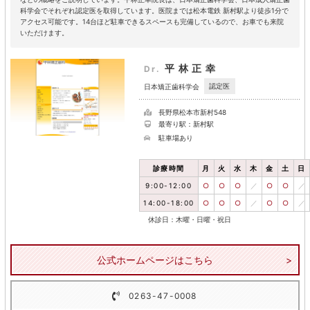
科学会でそれぞれ認定医を取得しています。医院までは松本電鉄 新村駅より徒歩1分で
アクセス可能です。14台ほど駐車できるスペースも完備しているので、お車でも来院
いただけます。
平林正幸
Dr.
認定医
日本矯正歯科学会
長野県松本市新村548
最寄り駅：新村駅
駐車場あり
診療時間
月
火
水
木
金
土
日
9:00-12:00
○
○
○
／
○
○
／
14:00-18:00
○
○
○
／
○
○
／
休診日：木曜・日曜・祝日
公式ホームページはこちら
0263-47-0008