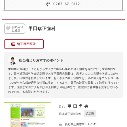
0267-67-0112
お気入り
甲田矯正歯科
に追加
矯正専門医院
担当者よりおすすめポイント
甲田矯正歯科は、子どもから大人まで幅広い年齢の矯正治療を専門に行う歯科医院で
す。日本矯正歯科学会認定医である甲田尚央院長は、患者さんのご希望を考慮しながら
より良い治療法を提案しています。お子さんの矯正治療では、顎の成長をコントロール
しながら永久歯が適切な位置に生えてくるよう、専用の装置を装着して治療を行ってい
ます。医院までのアクセスはJR上田駅より徒歩8分で、医院前に駐車場も完備している
のでお車でも来院いただけます。
甲田尚央
Dr.
認定医
日本矯正歯科学会
長野県上田市常田2-5-11