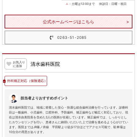
▲
：土曜は12:00まで
休診日：日曜・祝日
公式ホームページはこちら
0263-51-2085
お気入り
清水歯科医院
に追加
外科矯正対応
（保険適応）
担当者よりおすすめポイント
清水歯科医院では、地域に密着した安心・快適な総合歯科治療を行っています。診療科
目は一般歯科、小児歯科、口腔外科、予防歯科、矯正歯科など幅広く対応しており、現
在は清水由美院長を含めた3人の医師が在籍しています。矯正歯科では、しっかりとし
たカウンセリングを行い、患者さんに納得いただいた上で治療を進めるよう心がけてい
ます。医院まではJR篠ノ井線 平田駅より徒歩17分ほどでアクセス可能で、駐車場は
10台分の用意があります。