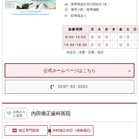
長野県佐久市臼田622-18
最寄り駅：龍岡城駅
駐車場あり
診療時間
月
火
水
木
金
土
日
9:00-13:00
○
○
○
／
○
○
／
15:00-18:30
○
○
○
／
○
○
／
休診日：木曜・日曜・祝日
公式ホームページはこちら
0267-82-0022
お気入り
内田矯正歯科医院
に追加
矯正専門医院
外科矯正対応
（保険適応）