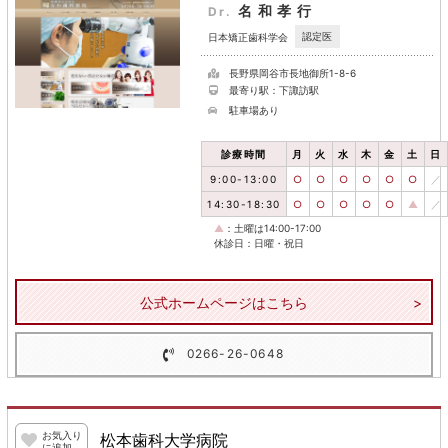
名和孝行
Dr.
認定医
日本矯正歯科学会
長野県岡谷市長地御所1-8-6
最寄り駅：下諏訪駅
駐車場あり
診療時間
月
火
水
木
金
土
日
9:00-13:00
○
○
○
○
○
○
／
14:30-18:30
○
○
○
○
○
▲
／
▲
：土曜は14:00-17:00
休診日：日曜・祝日
公式ホームページはこちら
0266-26-0648
お気入り
松本歯科大学病院
に追加