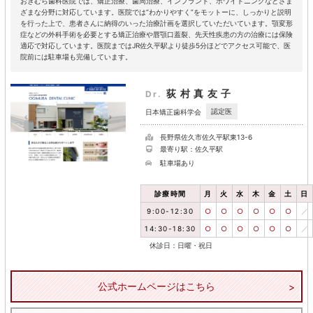
おぎむら歯科医院では、矯正治療、歯周治療、インプラント、ホワイトニングなどさま
ざまな分野に対応しています。医院では“わかりやすく”をモットーに、しっかりと説明
を行った上で、患者さんに納得のいった治療計画を選択していただいています。顎変形
症などの外科手術を必要とする矯正治療や唇顎口蓋裂、先天性疾患の方の治療には保険
適応で対応しています。医院まではJR佐久平駅より徒歩5分ほどでアクセス可能で、医
院前には駐車場も完備しています。
荻村真友子
Dr.
認定医
日本矯正歯科学会
長野県佐久市佐久平駅東13-6
最寄り駅：佐久平駅
駐車場あり
診療時間
月
火
水
木
金
土
日
9:00-12:30
○
○
○
○
○
○
／
14:30-18:30
○
○
○
○
○
○
／
休診日：日曜・祝日
公式ホームページはこちら