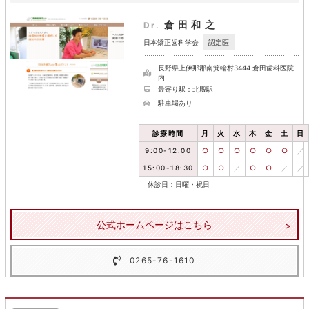
倉田和之
Dr.
認定医
日本矯正歯科学会
長野県上伊那郡南箕輪村3444 倉田歯科医院
内
最寄り駅：北殿駅
駐車場あり
診療時間
月
火
水
木
金
土
日
9:00-12:00
○
○
○
○
○
○
／
15:00-18:30
○
○
／
○
○
／
／
休診日：日曜・祝日
公式ホームページはこちら
0265-76-1610