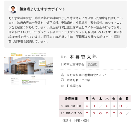
担当者よりおすすめポイント
あんず歯科医院は、地域密着の歯科医院として患者さんに寄り添った治療を提供してい
ます。診療内容は一般歯科、矯正歯科、予防歯科、小児歯科、審美歯科、ホワイトニン
グなど幅広く対応しています。矯正歯科では主に床矯正とワイヤー矯正を行っており、
目立ちにくいクリアーブラケットやセラミックブラケットも取り扱っています。矯正相
談は無料で行っています。医院まではJR篠ノ井線 平田駅より徒歩13分ほどで、医院
前に駐車場も完備しています。
木暮杏太郎
Dr.
認定医
日本矯正歯科学会
長野県松本市村井町北2-8-27
最寄り駅：平田駅
駐車場あり
診療時間
月
火
水
木
金
土
日
9:30-13:00
○
○
／
○
○
○
／
15:00-19:00
○
○
○
○
○
○
／
休診日：日曜・祝日