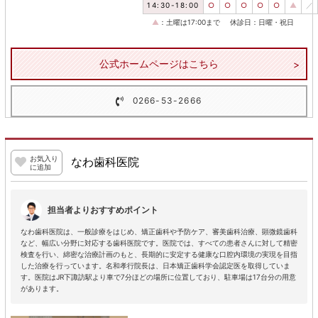
14:30-18:00
○
○
○
○
○
▲
／
▲
：土曜は17:00まで
休診日：日曜・祝日
公式ホームページはこちら
0266-53-2666
お気入り
なわ歯科医院
に追加
担当者よりおすすめポイント
なわ歯科医院は、一般診療をはじめ、矯正歯科や予防ケア、審美歯科治療、顕微鏡歯科
など、幅広い分野に対応する歯科医院です。医院では、すべての患者さんに対して精密
検査を行い、綿密な治療計画のもと、長期的に安定する健康な口腔内環境の実現を目指
した治療を行っています。名和孝行院長は、日本矯正歯科学会認定医を取得していま
す。医院はJR下諏訪駅より車で7分ほどの場所に位置しており、駐車場は17台分の用意
があります。