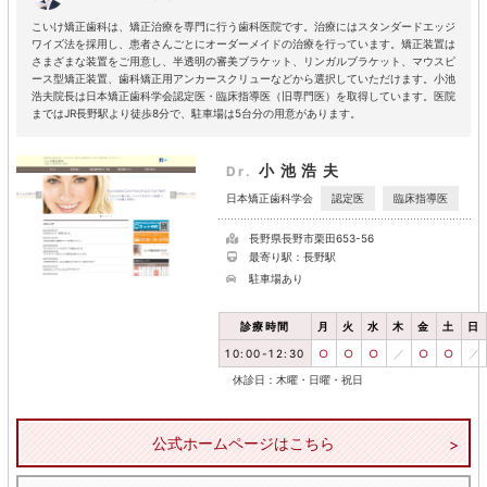
こいけ矯正歯科は、矯正治療を専門に行う歯科医院です。治療にはスタンダードエッジ
ワイズ法を採用し、患者さんごとにオーダーメイドの治療を行っています。矯正装置は
さまざまな装置をご用意し、半透明の審美ブラケット、リンガルブラケット、マウスピ
ース型矯正装置、歯科矯正用アンカースクリューなどから選択していただけます。小池
浩夫院長は日本矯正歯科学会認定医・臨床指導医（旧専門医）を取得しています。医院
まではJR長野駅より徒歩8分で、駐車場は5台分の用意があります。
小池浩夫
Dr.
認定医
臨床指導医
日本矯正歯科学会
長野県長野市栗田653-56
最寄り駅：長野駅
駐車場あり
診療時間
月
火
水
木
金
土
日
10:00-12:30
○
○
○
／
○
○
／
休診日：木曜・日曜・祝日
公式ホームページはこちら