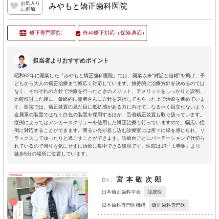
お気入り
みやもと矯正歯科医院
に追加
矯正専門医院
外科矯正対応
（保険適応）
担当者よりおすすめポイント
昭和62年に開業した「みやもと矯正歯科医院」では、開業以来“対話と信頼”を掲げ、子
どもから大人の矯正治療まで幅広く対応しています。独善的に治療方針を決めるのでは
なく、それぞれの方針で治療を行ったときのメリット、デメリットをしっかりと説明、
比較検討した後に、最終的に患者さんに方針を選択してもらった上で治療を進めていま
す。医院では、矯正装置の見た目に抵抗感がある方に向けて、なるべく目立たないよう
金属系の装置ではなく白色の装置を採用するほか、舌側矯正装置も取り扱っています。
症例によってはアンカースクリューを使用した矯正治療も行っていますので、幅広い症
例に対応することができます。明るい光が差し込む診療室には所々に緑を感じられ、リ
ラックスしてゆったりと過ごすことができます。診療台ごとにパーテーションで仕切ら
れているので周りを気にせずに治療に集中できる環境です。医院はJR「王寺駅」より
徒歩5分の場所に位置しています。
宮本敬次郎
Dr.
認定医
日本矯正歯科学会
矯正歯科専門医
日本歯科専門医機構