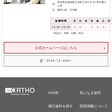
奈良県北葛城郡王寺町王寺2-8-25 田中愛ビ
ル4F
最寄り駅：王寺駅
診療時間
月
火
水
木
金
土
日
14:00-20:00
○
○
／
○
○
○
／
休診日：水曜・日曜・祝日
公式ホームページはこちら
0745-73-4041
HOME
気になる疑問
矯正歯科を探す
医院掲載について