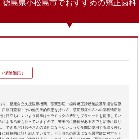
徳島県小松島市でおすすめの矯正歯科
（保険適応）
おり、指定自立支援医療機関、顎変形症・歯科矯正診断施設基準適合医療
、口唇口蓋裂・その他先天的疾患を持つ方、顎変形症の方への歯科矯正治
だけ目立ちにくいよう前歯はセラミックの透明なブラケットを使用してい
スによる治療も行っていますので、審美的に抵抗がある方でも治療に取り
は、できるだけお子さんの負担にならないような夜間に使用する取り外し
ルに積極的に取り組んでいます。不正咬合の原因になる悪習癖に対するト