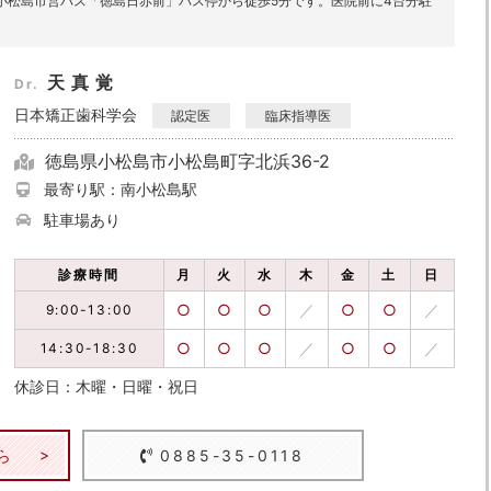
小松島市営バス「徳島日赤前」バス停から徒歩5分です。医院前に4台分駐
天真覚
Dr.
日本矯正歯科学会
認定医
臨床指導医
徳島県小松島市小松島町字北浜36-2
最寄り駅：南小松島駅
駐車場あり
診療時間
月
火
水
木
金
土
日
○
○
○
／
○
○
／
9:00-13:00
○
○
○
／
○
○
／
14:30-18:30
休診日：木曜・日曜・祝日
ら
0885-35-0118