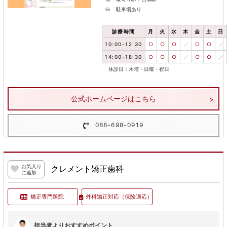
駐車場あり
診療時間
月
火
水
木
金
土
日
10:00-12:30
○
○
○
／
○
○
／
14:00-18:30
○
○
○
／
○
○
／
休診日：木曜・日曜・祝日
公式ホームページはこちら
088-698-0919
お気入り
クレメント矯正歯科
に追加
矯正専門医院
外科矯正対応
（保険適応）
担当者よりおすすめポイント