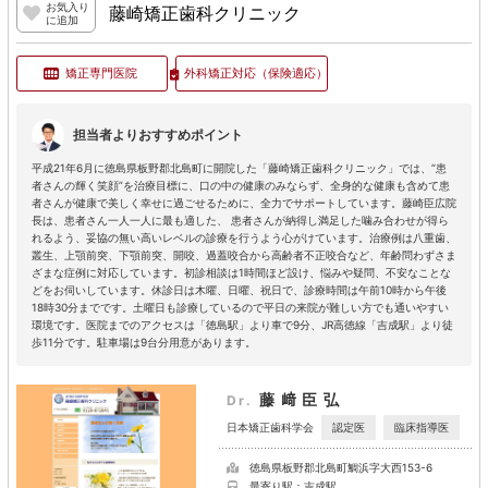
お気入り
藤崎矯正歯科クリニック
に追加
矯正専門医院
外科矯正対応
（保険適応）
担当者よりおすすめポイント
平成21年6月に徳島県板野郡北島町に開院した「藤崎矯正歯科クリニック」では、“患
者さんの輝く笑顔”を治療目標に、口の中の健康のみならず、全身的な健康も含めて患
者さんが健康で美しく幸せに過ごせるために、全力でサポートしています。藤崎臣広院
長は、患者さん一人一人に最も適した、 患者さんが納得し満足した噛み合わせが得ら
れるよう、妥協の無い高いレベルの診療を行うよう心がけています。治療例は八重歯、
叢生、上顎前突、下顎前突、開咬、過蓋咬合から高齢者不正咬合など、年齢問わずさま
ざまな症例に対応しています。初診相談は1時間ほど設け、悩みや疑問、不安なことな
どをお伺いしています。休診日は木曜、日曜、祝日で、診療時間は午前10時から午後
18時30分までです。土曜日も診療しているので平日の来院が難しい方でも通いやすい
環境です。医院までのアクセスは「徳島駅」より車で9分、JR高徳線「吉成駅」より徒
歩11分です。駐車場は9台分用意があります。
藤﨑臣弘
Dr.
認定医
臨床指導医
日本矯正歯科学会
徳島県板野郡北島町鯛浜字大西153-6
最寄り駅：吉成駅