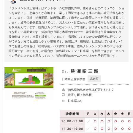
「クレメント矯正歯科」はアットホームな雰囲気の中、患者さんとのコミュニケーショ
ンを大切にし、患者さんが心地よく、楽しく通院できるよう痛みの無い矯正治療を心が
けています。症状、治療期間、治療費に応じて患者さんの希望にあった治療を提案して
います。通常の表側装置だけでなく、見えない・目立たない装置を使用した矯正治療に
も取り組んでいます。院内はカラフルなインテリアで溢れ、お子さんも楽しく通えるよ
うな明るい雰囲気です。休診日は月曜と木曜の午前中で、診療時間は午前10時から午
後19時までです。土日も診療しているので、普段忙しくてなかなか歯医者に行くこと
ができない方でも通院しやすい環境です。医院はJR「徳島駅」に直結しています。バ
スでお越しの場合は「徳島駅前」バス停で下車後、徳島クレメントプラザの3Fから来
院可能です。車でお越しの場合は「徳島駅クレメント駐車場」を利用できます。オンラ
イン予約システムを導入しており、初診相談はホームページ上から予約可能です。
勝瀬昭三郎
Dr.
認定医
日本矯正歯科学会
徳島県徳島市寺島本町西1-61-312
最寄り駅：徳島駅
駐車場あり
診療時間
月
火
水
木
金
土
日
10:00-13:00
／
○
○
○
○
○
○
14:30-19:00
／
○
○
○
○
○
○