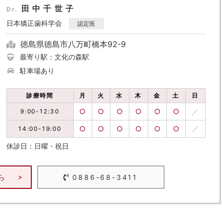
田中千世子
Dr.
日本矯正歯科学会
認定医
徳島県徳島市八万町橋本92-9
最寄り駅：文化の森駅
駐車場あり
診療時間
月
火
水
木
金
土
日
○
○
○
○
○
○
／
9:00-12:30
○
○
○
○
○
○
／
14:00-19:00
休診日：日曜・祝日
ら
0886-68-3411