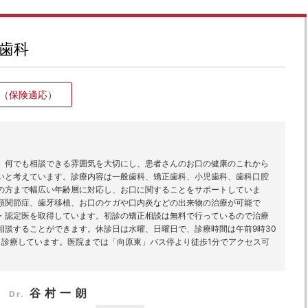
歯科
（保険適応）
、何でも相談できる雰囲気を大切にし、患者さんのお口の健康のこれから
いと考えています。診療内容は一般歯科、矯正歯科、小児歯科、歯科口腔
の方まで幅広い年齢層に対応し、お口に関することをサポートしていま
顎関節症、歯牙移植、お口のケガや口内炎などの出来物の治療が可能で
・認定医を取得しています。初診の矯正相談は無料で行っているので治療
相談することができます。休診日は水曜、日曜日で、診療時間は午前9時30
も診療しています。医院までは「向原東」バス停より徒歩1分でアクセス可
谷村一朗
Dr.