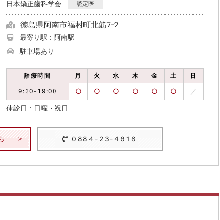
日本矯正歯科学会
認定医
徳島県阿南市福村町北筋7-2
最寄り駅：阿南駅
駐車場あり
診療時間
月
火
水
木
金
土
日
○
○
○
○
○
○
／
9:30-19:00
休診日：日曜・祝日
ら
0884-23-4618