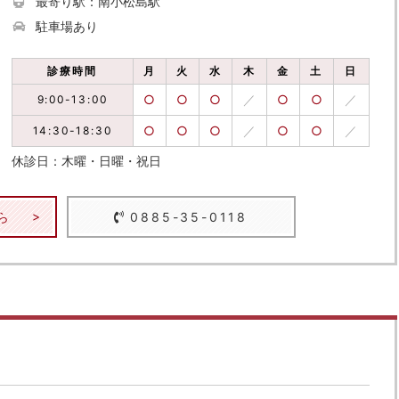
最寄り駅：南小松島駅
駐車場あり
診療時間
月
火
水
木
金
土
日
○
○
○
／
○
○
／
9:00-13:00
○
○
○
／
○
○
／
14:30-18:30
休診日：木曜・日曜・祝日
ら
0885-35-0118