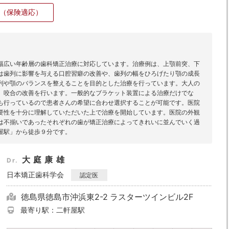
（保険適応）
幅広い年齢層の歯科矯正治療に対応しています。治療例は、上顎前突、下
は歯列に影響を与える口腔習癖の改善や、歯列の幅をひろげたり顎の成長
列や顎のバランスを整えることを目的とした治療を行っています。大人の
、咬合の改善を行います。一般的なブラケット装置による治療だけでな
も行っているので患者さんの希望に合わせ選択することが可能です。医院
要性を十分に理解していただいた上で治療を開始しています。医院の外観
は不揃いであったそれぞれの歯が矯正治療によってきれいに並んでいく過
屋駅」から徒歩９分です。
大庭康雄
Dr.
日本矯正歯科学会
認定医
徳島県徳島市沖浜東2-2 ラスターツインビル2F
最寄り駅：二軒屋駅