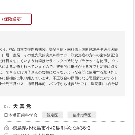
（保険適応）
おり、指定自立支援医療機関、顎変形症・歯科矯正診断施設基準適合医療
、口唇口蓋裂・その他先天的疾患を持つ方、顎変形症の方への歯科矯正治
だけ目立ちにくいよう前歯はセラミックの透明なブラケットを使用してい
スによる治療も行っていますので、審美的に抵抗がある方でも治療に取り
は、できるだけお子さんの負担にならないような夜間に使用する取り外し
ルに積極的に取り組んでいます。不正咬合の原因になる悪習癖に対するト
小松島市営バス「徳島日赤前」バス停から徒歩5分です。医院前に4台分駐
天真覚
Dr.
日本矯正歯科学会
認定医
臨床指導医
徳島県小松島市小松島町字北浜36-2