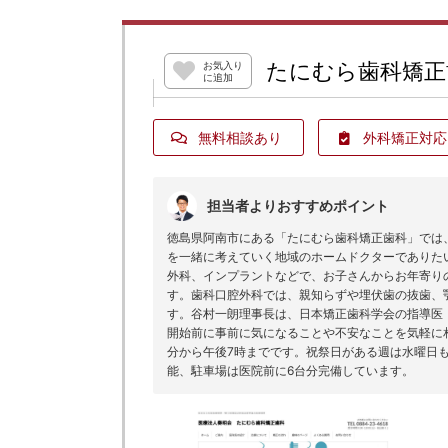
たにむら歯科矯正
お気入り
に追加
無料相談あり
外科矯正対応
担当者よりおすすめポイント
徳島県阿南市にある「たにむら歯科矯正歯科」では
を一緒に考えていく地域のホームドクターでありた
外科、インプラントなどで、お子さんからお年寄り
す。歯科口腔外科では、親知らずや埋伏歯の抜歯、
す。谷村一朗理事長は、日本矯正歯科学会の指導医
開始前に事前に気になることや不安なことを気軽に
分から午後7時までです。祝祭日がある週は水曜日
能、駐車場は医院前に6台分完備しています。