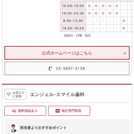
10:00-13:00
○
○
○
○
○
／
／
15:00-20:00
○
○
○
○
○
／
／
9:00-13:00
／
／
／
／
／
○
／
14:30-18:00
／
／
／
／
／
○
／
休診日：日曜・祝日
公式ホームページはこちら
03-5967-2138
お気入り
エンジェル-スマイル歯科
に追加
無料相談あり
矯正専門医院
担当者よりおすすめポイント