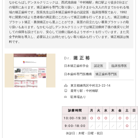
なかむらばしデンタルクリニックは、西武池袋線「中村橋駅」南口駅より徒歩2分ほど
の場所にあります。矯正歯科を専門に取り扱い、お子さまから大人の方までかかれる地
域の矯正歯科です。院長先生は日本矯正歯科学会の認定医・臨床指導医であり、1992
年に開業の頃より患者様の満足度にこだわって矯正治療を行ってきました。矯正治療は
ブラケット矯正・裏側矯正から選ぶことができ、装置の目立たない審美ブラケットの取
り扱いもあります。なかむらばしデンタルクリニックでは矯正治療終了後の後戻りに対
しての保障を設けており、安心して治療に臨めるようサポートを行っています。また完
全予約制を導入し、必要以上にお待たせしない取り組みも行っています。矯正相談は無
料です。
堀正裕
Dr.
認定医
臨床指導医
日本矯正歯科学会
矯正歯科専門医
日本歯科専門医機構
東京都練馬区中村北3-22-14
最寄り駅：中村橋駅
駐車場あり
診療時間
月
火
水
木
金
土
日
10:00-19:30
○
○
○
／
○
○
／
9:00-18:00
／
／
／
／
／
○
／
休診日：木曜・日曜・祝日