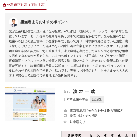
外科矯正対応
（保険適応）
担当者よりおすすめポイント
光が丘歯科は都営大江戸線「光が丘駅」A5出口より直結のクリニックモール内2階に位
置しています。モール専用の駐車場もありお車での通院も安心です。光が丘歯科では一
般歯科をはじめ矯正歯科、小児歯科を取り扱っており、科学的根拠に基づいた治療、患
者様ひとりひとりに合った無理のない治療計画の立案を大切にされています。また日本
矯正歯科学会の認定医である院長先生、小児歯科を専門とした歯科医師と専門的な治療
を提供できる体制が整えられているのもポイントです。矯正歯科ではブラケット矯正・
裏側矯正・マウスピース型の矯正と幅広く取り扱いがあり、患者様のご希望に沿った提
案が可能です。診療時間は平日は20時まで、土曜は18時までと患者様のライフスタイ
ルに合わせての通院ができるのも魅力です。充実した設備のもと、お子さまから大人の
方まで安心して通院のできる地域の歯科医院です。
清本一成
Dr.
認定医
日本矯正歯科学会
東京都練馬区光が丘3-9-2 IMA南館2F
最寄り駅：光が丘駅
駐車場あり
診療時間
月
火
水
木
金
土
日