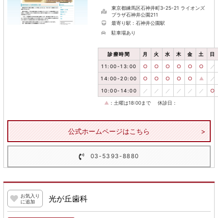
東京都練馬区石神井町3-25-21 ライオンズ
プラザ石神井公園211
最寄り駅：石神井公園駅
駐車場あり
診療時間
月
火
水
木
金
土
日
11:00-13:00
○
○
○
○
○
○
／
14:00-20:00
○
○
○
○
○
▲
／
10:00-14:00
／
／
／
／
／
／
○
▲
：土曜は18:00まで
休診日：
公式ホームページはこちら
03-5393-8880
お気入り
光が丘歯科
に追加