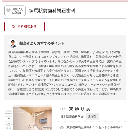
お気入り
練馬駅前歯科矯正歯科
に追加
無料相談あり
担当者よりおすすめポイント
練馬駅前歯科矯正歯科は西武線、都営地下鉄大江戸線「練馬駅」より徒歩1分ほどの場
所にあり、一般歯科をはじめインプラントや小児歯科、矯正歯科、美容歯科など包括的
な診療ワンストップで行っています。そのなかの一つである矯正歯科では、無料の矯正
相談を行っています。日本矯正歯科学会の認定医である女性歯科医師による治療を提供
しており、技術面や知識面でも安心感があります。選択できる治療法はブラケット矯
正・裏側矯正・マウスピース型の矯正と幅広く、小児矯正にも対応し患者様のご希望・
年齢に合った提案が可能です。また矯正の治療費はトータルフィーシステムを採用し明
朗会計です。そのほか歯科用CTやマイクロスコープ、光学スキャナーといった設備が
揃い、診療室は全て個室設計など安心して通院できる要素も備わっています。練馬駅前
歯科矯正歯科は土日も診療を行う患者様の様々なニーズに応えられる歯科医院です。
東ゆりあ
Dr.
認定医
日本矯正歯科学会
東京都練馬区練馬1-6-5 セントラル練馬2F