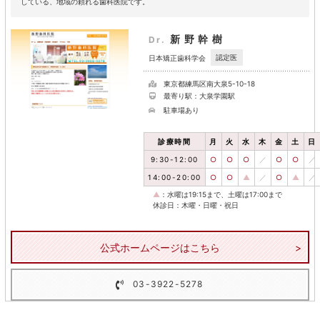
している、地域の頼れる歯科医院です。
新野幹樹
Dr.
認定医
日本矯正歯科学会
東京都練馬区南大泉5-10-18
最寄り駅：大泉学園駅
駐車場あり
診療時間
月
火
水
木
金
土
日
9:30-12:00
○
○
○
／
○
○
／
14:00-20:00
○
○
▲
／
○
▲
／
▲
：水曜は19:15まで、土曜は17:00まで
休診日：木曜・日曜・祝日
公式ホームページはこちら
03-3922-5278