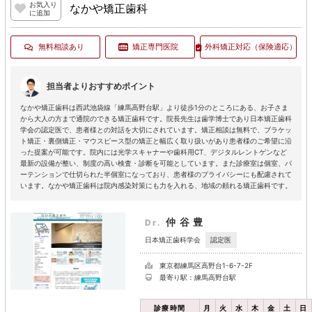
お気入り
なかや矯正歯科
に追加
無料相談あり
矯正専門医院
外科矯正対応
（保険適応）
担当者よりおすすめポイント
なかや矯正歯科は西武池袋線「練馬高野台駅」より徒歩1分のところにある、お子さま
から大人の方まで通院のできる矯正歯科です。院長先生は歯学博士であり日本矯正歯科
学会の認定医で、患者様との対話を大切にされています。矯正相談は無料で、ブラケッ
ト矯正・裏側矯正・マウスピース型の矯正と幅広く取り扱いがあり患者様のご希望に沿
った提案が可能です。院内には光学スキャナーや歯科用CT、デジタルレントゲンなど
最新の設備が整い、制度の高い検査・診断を可能としています。また診療室は個室、パ
ーテンションで仕切られた半個室になっており、患者様のプライバシーにも配慮されて
います。なかや矯正歯科は院内感染対策にも力を入れる、地域の頼れる矯正歯科です。
仲谷豊
Dr.
認定医
日本矯正歯科学会
東京都練馬区高野台1-6-7-2F
最寄り駅：練馬高野台駅
診療時間
月
火
水
木
金
土
日