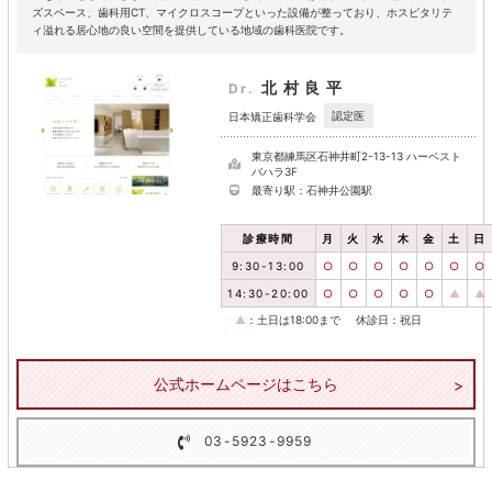
ズスペース、歯科用CT、マイクロスコープといった設備が整っており、ホスピタリテ
ィ溢れる居心地の良い空間を提供している地域の歯科医院です。
北村良平
Dr.
認定医
日本矯正歯科学会
東京都練馬区石神井町2-13-13 ハーベスト
バハラ3F
最寄り駅：石神井公園駅
診療時間
月
火
水
木
金
土
日
9:30-13:00
○
○
○
○
○
○
○
14:30-20:00
○
○
○
○
○
▲
▲
▲
：土日は18:00まで
休診日：祝日
公式ホームページはこちら
03-5923-9959