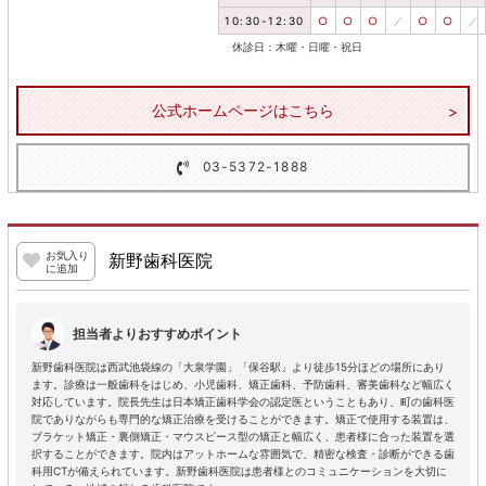
10:30-12:30
○
○
○
／
○
○
／
休診日：木曜・日曜・祝日
公式ホームページはこちら
03-5372-1888
お気入り
新野歯科医院
に追加
担当者よりおすすめポイント
新野歯科医院は西武池袋線の「大泉学園」「保谷駅」より徒歩15分ほどの場所にあり
ます。診療は一般歯科をはじめ、小児歯科、矯正歯科、予防歯科、審美歯科など幅広く
対応しています。院長先生は日本矯正歯科学会の認定医ということもあり、町の歯科医
院でありながらも専門的な矯正治療を受けることができます。矯正で使用する装置は、
ブラケット矯正・裏側矯正・マウスピース型の矯正と幅広く、患者様に合った装置を選
択することができます。院内はアットホームな雰囲気で、精密な検査・診断ができる歯
科用CTが備えられています。新野歯科医院は患者様とのコミュニケーションを大切に