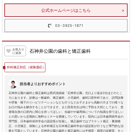
公式ホームページはこちら
03-3925-1871
お気入り
石神井公園の歯科と矯正歯科
に追加
外科矯正対応
（保険適応）
担当者よりおすすめポイント
石神井公園の歯科と矯正歯科は西武池袋線「石神井公園」北口より徒歩2分ほどのとこ
ろにあります。診療は一般歯科、矯正歯科、小児歯科、歯科口腔外科であり、訪問診療
や摂食・嚥下のリハビリテーションなども行うなどお子さまから高齢の方までの様々な
お口の悩みを解決することができます。また院長先生は特に予防を大切にしており、患
者様自身の口腔内に関心を持ってほしい、虫歯やや歯周病についての知識を得てほしい
との思いから定期的に無料セミナーを開催していています。院内には日本歯周病学会の
専門医、日本歯科保存学会の認定医が在籍し、矯正歯科ではブラケット矯正・裏側矯
正、小児矯正、保険による外科矯正を日本矯正歯科学会の認定医が行うなど専門的な治
療を可能としています。石神井公園の歯科と矯正歯科には半個室・個室の診療室、キッ