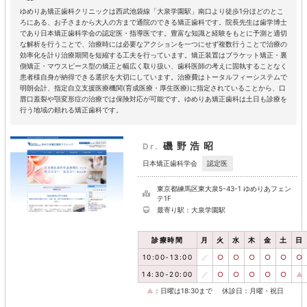
ゆめりあ矯正歯科クリニックは西武池袋線「大泉学園駅」南口より徒歩1分ほどのとこ
ろにある、お子さまから大人の方まで通院のできる矯正歯科です。院長先生は歯学博士
であり日本矯正歯科学会の認定医・指導医です。豊富な知識と経験をもとに予測と適切
な解析を行うことで、治療時には必要なアクションを一つにせず複数行うことで治療の
効率化を計り治療期間を短縮する工夫を行っています。矯正装置はブラケット矯正・裏
側矯正・マウスピース型の矯正と幅広く取り扱い、歯科医師の考えに固執することなく
患者様自身が納得できる選択を大切にしています。治療費はトータルフィーシステムで
明朗会計、指定自立支援医療機関(育成医療・厚生医療)に指定されていることから、口
唇口蓋裂や顎変形症の治療では保険対応が可能です。ゆめりあ矯正歯科は土日も診療を
行う地域の頼れる矯正歯科です。
磯野浩昭
Dr.
認定医
日本矯正歯科学会
東京都練馬区東大泉5-43-1 ゆめりあフェン
テ1F
最寄り駅：大泉学園駅
診療時間
月
火
水
木
金
土
日
10:00-13:00
／
○
○
○
○
○
○
14:30-20:00
／
○
○
○
○
○
▲
▲
：日曜は18:30まで
休診日：月曜・祝日