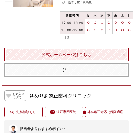
最寄り駅：練馬駅
診療時間
月
火
水
木
金
土
日
10:00-14:00
○
○
○
○
○
○
○
15:00-19:00
○
○
○
○
○
○
○
休診日：
公式ホームページはこちら
お気入り
ゆめりあ矯正歯科クリニック
に追加
無料相談あり
矯正専門医院
外科矯正対応
（保険適応）
担当者よりおすすめポイント