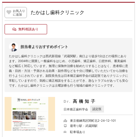
お気入り
たかはし歯科クリニック
に追加
無料相談あり
担当者よりおすすめポイント
たかはし歯科クリニックは西武新宿線「武蔵関駅」南口より徒歩1分ほどの場所にあり
ます。2004年に開業し一般歯科をはじめ、小児歯科、矯正歯科、口腔外科、審美歯科
など幅広く対応しています。無理に保険外治療を勧めたりすることはなく、患者様に意
義・目的・方法・予測される効果・副作用などを十分に理解していただいてから治療を
行うようにされています。副院長先生は日本矯正歯科学会の認定医でありクリニックに
常駐していますので、気軽に矯正相談をすることができ、急なトラブルがあっても安心
です。たかはし歯科クリニックは土曜診療も行う地域の歯科クリニックです。
高橋知子
Dr.
認定医
日本矯正歯科学会
東京都練馬区関町北2-24-12-101
最寄り駅：武蔵関駅
駐車場あり