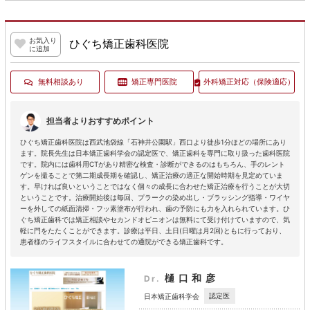
お気入り
ひぐち矯正歯科医院
に追加
無料相談あり
矯正専門医院
外科矯正対応
（保険適応）
担当者よりおすすめポイント
ひぐち矯正歯科医院は西武池袋線「石神井公園駅」西口より徒歩1分ほどの場所にあり
ます。院長先生は日本矯正歯科学会の認定医で、矯正歯科を専門に取り扱った歯科医院
です。院内には歯科用CTがあり精密な検査・診断ができるのはもちろん、手のレント
ゲンを撮ることで第二期成長期を確認し、矯正治療の適正な開始時期を見定めていま
す。早ければ良いということではなく個々の成長に合わせた矯正治療を行うことが大切
ということです。治療開始後は毎回、プラークの染め出し・ブラッシング指導・ワイヤ
ーを外しての紙面清掃・フッ素塗布が行われ、歯の予防にも力を入れられています。ひ
ぐち矯正歯科では矯正相談やセカンドオピニオンは無料にて受け付けていますので、気
軽に門をたたくことができます。診療は平日、土日(日曜は月2回)ともに行っており、
患者様のライフスタイルに合わせての通院ができる矯正歯科です。
樋口和彦
Dr.
認定医
日本矯正歯科学会