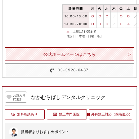
診療時間
月
火
水
木
金
土
日
10:00-13:00
○
○
○
／
○
○
／
14:30-20:00
○
○
○
／
○
▲
／
▲
：土曜は18:00まで
休診日：木曜・日曜・祝日
公式ホームページはこちら
03-3928-6487
お気入り
なかむらばしデンタルクリニック
に追加
無料相談あり
矯正専門医院
外科矯正対応
（保険適応）
担当者よりおすすめポイント