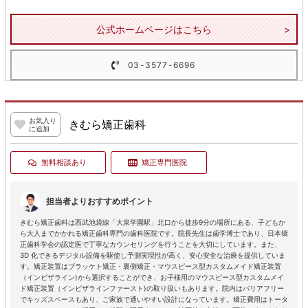
公式ホームページはこちら
03-3577-6696
お気入り
きむら矯正歯科
に追加
無料相談あり
矯正専門医院
担当者よりおすすめポイント
きむら矯正歯科は西武池袋線「大泉学園駅」北口から徒歩9分の場所にある、子どもか
ら大人までかかれる矯正歯科専門の歯科医院です。院長先生は歯学博士であり、日本矯
正歯科学会の認定医で丁寧なカウンセリングを行うことを大切にしています。また、
3D 化できるデジタル設備を駆使し予測実現性が高く、安心安全な治療を提供していま
す。矯正装置はブラッケト矯正・裏側矯正・マウスピース型カスタムメイド矯正装置
（インビザライン)から選択することができ、お子様用のマウスピース型カスタムメイ
ド矯正装置（インビザラインファースト)の取り扱いもあります。院内はバリアフリー
でキッズスペースもあり、ご家族で通いやすい設計になっています。矯正費用はトータ