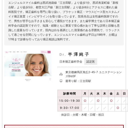
エンジェルスマイル歯科は西武池袋線「江古田駅」より徒歩1分、西武有楽町線「新桜
台駅」より徒歩5分、都営大江戸線「新江古田駅」より徒歩8分とアクセスに優れた歯
科医院です。矯正歯科を専門に取り扱い、ブラケット矯正・マウスピース型カスタムメ
イド矯正装置（インビザライン)を取り扱っています。院長先生は女性歯科医師ですの
で、男性が苦手なお子さまも安心して通院ができます。また歯学博士であり日本矯正歯
科学会の認定医ですので、知識・経験ともに豊富で安心感があり丁寧な説明と顔貌も意
識した提案を行っています。院内は白を基調とした清潔感のある雰囲気で、リラックス
して過ごせる空間になっています。エンジェルスマイル歯科は平日は19時半、土曜は
17時まで診療を行っており矯正相談は無料です。
半澤純子
Dr.
認定医
日本矯正歯科学会
東京都練馬区旭丘2-45-7 ユニステーション
ズBld3F
最寄り駅：江古田駅
診療時間
月
火
水
木
金
土
日
15:00-19:30
○
／
○
／
○
／
／
9:30-17:00
／
／
／
／
／
○
／
休診日：火曜・木曜・日曜・祝日