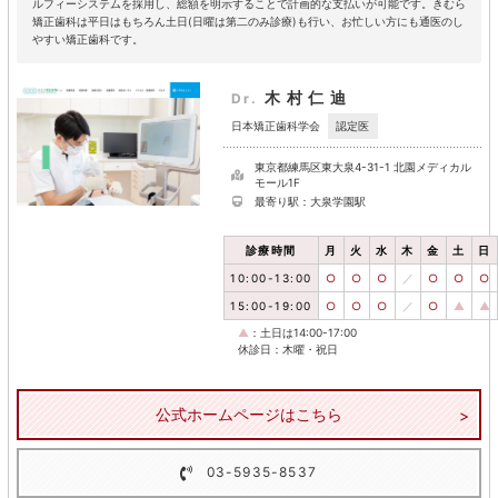
ルフィーシステムを採用し、総額を明示することで計画的な支払いが可能です。きむら
矯正歯科は平日はもちろん土日(日曜は第二のみ診療)も行い、お忙しい方にも通医のし
やすい矯正歯科です。
木村仁迪
Dr.
認定医
日本矯正歯科学会
東京都練馬区東大泉4-31-1 北園メディカル
モール1F
最寄り駅：大泉学園駅
診療時間
月
火
水
木
金
土
日
10:00-13:00
○
○
○
／
○
○
○
15:00-19:00
○
○
○
／
○
▲
▲
▲
：土日は14:00-17:00
休診日：木曜・祝日
公式ホームページはこちら
03-5935-8537