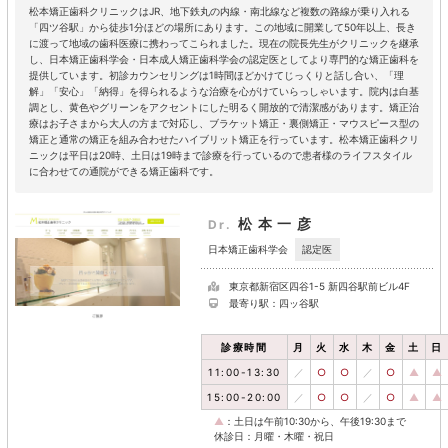
松本矯正歯科クリニックはJR、地下鉄丸の内線・南北線など複数の路線が乗り入れる
「四ツ谷駅」から徒歩1分ほどの場所にあります。この地域に開業して50年以上、長き
に渡って地域の歯科医療に携わってこられました。現在の院長先生がクリニックを継承
し、日本矯正歯科学会・日本成人矯正歯科学会の認定医としてより専門的な矯正歯科を
提供しています。初診カウンセリングは1時間ほどかけてじっくりと話し合い、「理
解」「安心」「納得」を得られるような治療を心がけていらっしゃいます。院内は白基
調とし、黄色やグリーンをアクセントにした明るく開放的で清潔感があります。矯正治
療はお子さまから大人の方まで対応し、ブラケット矯正・裏側矯正・マウスピース型の
矯正と通常の矯正を組み合わせたハイブリット矯正を行っています。松本矯正歯科クリ
ニックは平日は20時、土日は19時まで診療を行っているので患者様のライフスタイル
に合わせての通院ができる矯正歯科です。
松本一彦
Dr.
認定医
日本矯正歯科学会
東京都新宿区四谷1-5 新四谷駅前ビル4F
最寄り駅：四ッ谷駅
診療時間
月
火
水
木
金
土
日
11:00-13:30
／
○
○
／
○
▲
▲
15:00-20:00
／
○
○
／
○
▲
▲
▲
：土日は午前10:30から、午後19:30まで
休診日：月曜・木曜・祝日