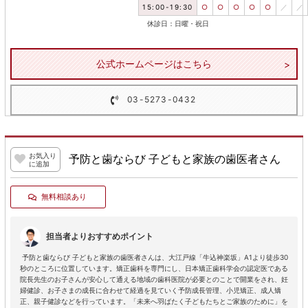
15:00-19:30
○
○
○
○
○
／
／
休診日：日曜・祝日
公式ホームページはこちら
03-5273-0432
お気入り
予防と歯ならび 子どもと家族の歯医者さん
に追加
無料相談あり
担当者よりおすすめポイント
予防と歯ならび 子どもと家族の歯医者さんは、大江戸線「牛込神楽坂」A1より徒歩30
秒のところに位置しています。矯正歯科を専門にし、日本矯正歯科学会の認定医である
院長先生のお子さんが安心して通える地域の歯科医院が必要とのことで開業をされ、妊
婦健診、お子さまの成長に合わせて経過を見ていく予防成長管理、小児矯正、成人矯
正、親子健診などを行っています。「未来へ羽ばたく子どもたちとご家族のために」を