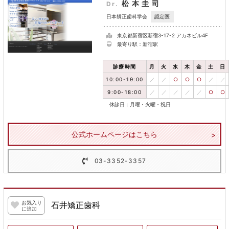
松本圭司
Dr.
認定医
日本矯正歯科学会
東京都新宿区新宿3-17-2 アカネビル4F
最寄り駅：新宿駅
診療時間
月
火
水
木
金
土
日
10:00-19:00
／
／
○
○
○
／
／
9:00-18:00
／
／
／
／
／
○
○
休診日：月曜・火曜・祝日
公式ホームページはこちら
03-3352-3357
お気入り
石井矯正歯科
に追加