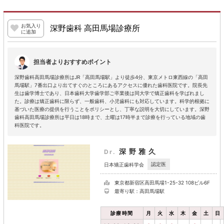
お気入り
深野歯科 高田馬場診療所
に追加
担当者よりおすすめポイント
深野歯科高田馬場診療所はJR「高田馬場駅」より徒歩4分、東京メトロ東西線の「高田
馬場駅」7番出口より出てすぐのところにあるアクセスに優れた歯科医院です。院長先
生は歯学博士であり、日本歯科大学歯学部ご卒業後は同大学で矯正歯科を学ばれまし
た。診療は矯正歯科に限らず、一般歯科、小児歯科にも対応しています。科学的根拠に
基づいた医療の提供を行うことをポリシーとし、丁寧な説明を大切にしています。深野
歯科高田馬場診療所は平日は18時まで、土曜は17時半まで診療を行っている地域の歯
科医院です。
深野雅久
Dr.
認定医
日本矯正歯科学会
東京都新宿区高田馬場1-25-32 108ビル6F
最寄り駅：高田馬場駅
診療時間
月
火
水
木
金
土
日