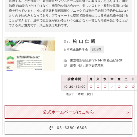
選択することが可能で、裏側矯正やマウスピース型の矯正の取り扱いもあります。矯正
治療では歯並びだけではなく、機能的な噛み合わせ、美しい口もと・横顔を意識した治
療を行っています。松山矯正歯科新宿御苑クリニックでは完全予約制で予約枠にはおひ
とりの予約のみとなっており、プライベートな空間で院長先生による矯正治療を受ける
ことができます。途中で担当医が変わるという心配がなく一貫した治療を受けることが
できるのが魅力です。矯正相談は無料です。
松山仁昭
Dr.
認定医
日本矯正歯科学会
東京都新宿区新宿1-14-10 松山ビル3F
最寄り駅：新宿御苑前駅
診療時間
月
火
水
木
金
土
日
10:30-13:00
○
○
○
／
○
○
○
休診日：木曜・祝日
公式ホームページはこちら
03-6380-6806