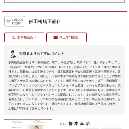
お気入り
飯田橋矯正歯科
に追加
無料相談あり
矯正専門医院
担当者よりおすすめポイント
飯田橋矯正歯科はJR「飯田橋駅」東口より徒歩3分、東京メトロ「飯田橋駅」B1出口よ
り徒歩2分、都営大江戸線「飯田橋駅」C1出口より徒歩20秒とアクセスに優れた矯正歯
科です。院長先生は歯学博士であり、日本矯正歯科学会の認定医・臨床指導医です。歯
並びや口元の美しさと、噛むという歯の本来の機能を最大限に発揮できることが理想的
な矯正と考え日々診療にあたられています。矯正治療ではブラケット矯正・裏側矯正・
インビザライン（マウスピース型カスタムメイド矯正装置）といった装置の中から、患
者様に合った装置を選択することができます。院内は明るく清潔感があり、診療室は半
個室設計になっておりプライバシーにも配慮されています。また滅菌などの衛生管理に
も力を入れ、ディスポーザブルの物を積極的に使用しています。矯正相談は無料で、お
子さまから大人の方まで安心して通院ができます。飯田橋矯正歯科は平日は19時半、
土曜は17時半まで診療しています。
橋本幸治
Dr.