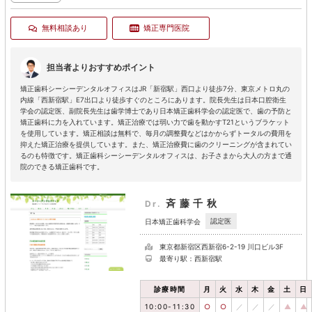
無料相談あり
矯正専門医院
担当者よりおすすめポイント
矯正歯科シーシーデンタルオフィスはJR「新宿駅」西口より徒歩7分、東京メトロ丸の
内線「西新宿駅」E7出口より徒歩すぐのところにあります。院長先生は日本口腔衛生
学会の認定医、副院長先生は歯学博士であり日本矯正歯科学会の認定医で、歯の予防と
矯正歯科に力を入れています。矯正治療では弱い力で歯を動かすT21というブラケット
を使用しています。矯正相談は無料で、毎月の調整費などはかからずトータルの費用を
抑えた矯正治療を提供しています。また、矯正治療費に歯のクリーニングが含まれてい
るのも特徴です。矯正歯科シーシーデンタルオフィスは、お子さまから大人の方まで通
院のできる矯正歯科です。
斉藤千秋
Dr.
認定医
日本矯正歯科学会
東京都新宿区西新宿6-2-19 川口ビル3F
最寄り駅：西新宿駅
診療時間
月
火
水
木
金
土
日
10:00-11:30
○
○
／
／
／
▲
▲