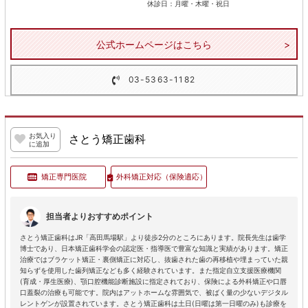
休診日：月曜・木曜・祝日
公式ホームページはこちら
03-5363-1182
お気入り
さとう矯正歯科
に追加
矯正専門医院
外科矯正対応
（保険適応）
担当者よりおすすめポイント
さとう矯正歯科はJR「高田馬場駅」より徒歩2分のところにあります。院長先生は歯学
博士であり、日本矯正歯科学会の認定医・指導医で豊富な知識と実績があります。矯正
治療ではブラケット矯正・裏側矯正に対応し、抜歯された歯の再移植や埋まっていた親
知らずを使用した歯列矯正なども多く経験されています。また指定自立支援医療機関
(育成・厚生医療)、顎口腔機能診断施設に指定されており、保険による外科矯正や口唇
口蓋裂の治療も可能です。院内はアットホームな雰囲気で、被ばく量の少ないデジタル
レントゲンが設置されています。さとう矯正歯科は土日(日曜は第一日曜のみ)も診療を