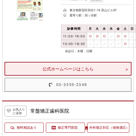
東京都新宿区四谷1-18 高山ビル5F
最寄り駅：四ッ谷駅
診療時間
月
火
水
木
金
土
日
11:00-19:00
○
○
○
／
○
○
／
10:00-18:00
／
／
／
／
／
○
／
休診日：木曜・日曜
公式ホームページはこちら
03-3355-2346
お気入り
常盤矯正歯科医院
に追加
無料相談あり
矯正専門医院
外科矯正対応
（保険適応）