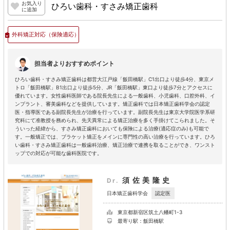
お気入り
ひろい歯科・すさみ矯正歯科
に追加
外科矯正対応
（保険適応）
担当者よりおすすめポイント
ひろい歯科・すさみ矯正歯科は都営大江戸線「飯田橋駅」C1出口より徒歩4分、東京メ
トロ「飯田橋駅」B1出口より徒歩5分、JR「飯田橋駅」東口より徒歩7分とアクセスに
優れています。女性歯科医師である院長先生による一般歯科、小児歯科、口腔外科、イ
ンプラント、審美歯科などを提供しています。矯正歯科では日本矯正歯科学会の認定
医・指導医である副院長先生が治療を行っています。副院長先生は東京大学院医学系研
究科にて准教授を務められ、先天異常による矯正治療を多く手掛けてこられました。そ
ういった経緯から、すさみ矯正歯科においても保険による治療(適応症のみ)も可能で
す。一般矯正では、ブラケット矯正をメインに専門性の高い治療を行っています。ひろ
い歯科・すさみ矯正歯科は一般歯科治療、矯正治療で連携を取ることができ、ワンスト
ップでの対応が可能な歯科医院です。
須佐美隆史
Dr.
認定医
日本矯正歯科学会
東京都新宿区筑土八幡町1-3
最寄り駅：飯田橋駅