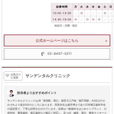
診療時間
月
火
水
木
金
土
日
10:00-13:00
／
○
／
／
／
○
／
14:30-19:00
○
／
○
○
○
／
／
休診日：日曜・祝日
公式ホームページはこちら
03-6457-5211
お気入り
サンデンタルクリニック
に追加
担当者よりおすすめポイント
サンデンタルクリニックはJR「新宿駅」西口、都営大江戸線「都庁前駅」A2出口のそ
れぞれより徒歩5分のところにあります。院長先生は歯学博士であり日本矯正歯科学会
の認定医で、丁寧な説明を心がけています。診療は一般歯科をはじめインプラント、口
腔外科、審美歯科、矯正歯科など幅広く対応し、足つぼ、鍼灸、漢方、整体マッサージ