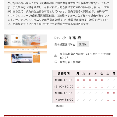
などを組み合わせることで人間本来の自然治癒力を最大限に引き出す治療を行っていま
す。また豊富な人材を確保し、それぞれの分野を担当する歯科医師が話し合った上で治
療計画を立て、多角的な治療を可能としています。院内は明るく開放的で、歯科用CT
やマイクロスコープ(歯科用実態顕微鏡)、口腔外バキュームなど様々な設備が整ってい
ます。サンデンタルクリニックは平日は20時まで、土日祝は18時まで診療を行ってお
り、患者様のライフスタイルに合わせての通院ができる歯科医院です。
小山祐樹
Dr.
認定医
日本矯正歯科学会
東京都新宿区西新宿1-24-1 エステック情報
ビル3F
最寄り駅：新宿駅
診療時間
月
火
水
木
金
土
日
9:30-13:30
○
○
○
○
○
／
／
15:00-20:00
○
○
○
○
○
／
／
9:30-13:00
／
／
／
／
／
○
○
14:00-18:00
／
／
／
／
／
○
○
休診日：