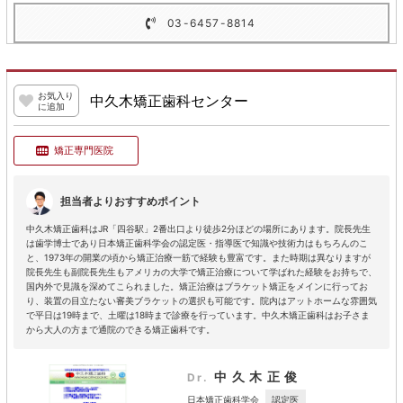
03-6457-8814
お気入り
中久木矯正歯科センター
に追加
矯正専門医院
担当者よりおすすめポイント
中久木矯正歯科はJR「四谷駅」2番出口より徒歩2分ほどの場所にあります。院長先生
は歯学博士であり日本矯正歯科学会の認定医・指導医で知識や技術力はもちろんのこ
と、1973年の開業の頃から矯正治療一筋で経験も豊富です。また時期は異なりますが
院長先生も副院長先生もアメリカの大学で矯正治療について学ばれた経験をお持ちで、
国内外で見識を深めてこられました。矯正治療はブラケット矯正をメインに行ってお
り、装置の目立たない審美ブラケットの選択も可能です。院内はアットホームな雰囲気
で平日は19時まで、土曜は18時まで診療を行っています。中久木矯正歯科はお子さま
から大人の方まで通院のできる矯正歯科です。
中久木正俊
Dr.
認定医
日本矯正歯科学会