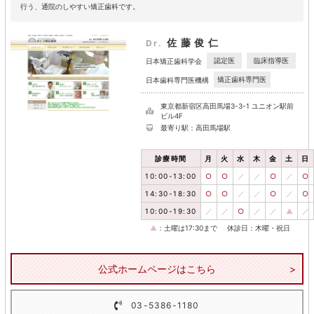
行う、通院のしやすい矯正歯科です。
佐藤俊仁
Dr.
認定医
臨床指導医
日本矯正歯科学会
矯正歯科専門医
日本歯科専門医機構
東京都新宿区高田馬場3-3-1 ユニオン駅前
ビル4F
最寄り駅：高田馬場駅
診療時間
月
火
水
木
金
土
日
10:00-13:00
○
○
／
／
○
／
○
14:30-18:30
○
○
／
／
○
／
○
10:00-19:30
／
／
○
／
／
▲
／
▲
：土曜は17:30まで
休診日：木曜・祝日
公式ホームページはこちら
03-5386-1180