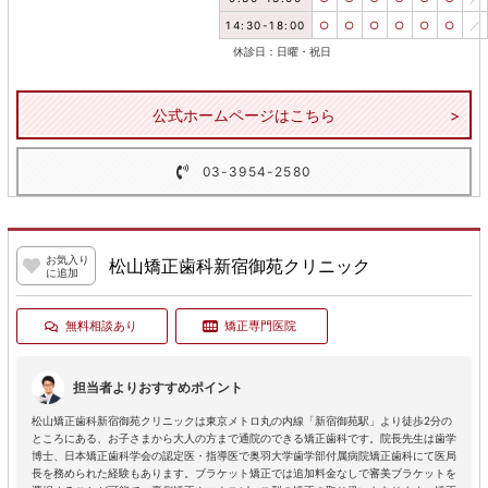
14:30-18:00
○
○
○
○
○
○
／
休診日：日曜・祝日
公式ホームページはこちら
03-3954-2580
お気入り
松山矯正歯科新宿御苑クリニック
に追加
無料相談あり
矯正専門医院
担当者よりおすすめポイント
松山矯正歯科新宿御苑クリニックは東京メトロ丸の内線「新宿御苑駅」より徒歩2分の
ところにある、お子さまから大人の方まで通院のできる矯正歯科です。院長先生は歯学
博士、日本矯正歯科学会の認定医・指導医で奥羽大学歯学部付属病院矯正歯科にて医局
長を務められた経験もあります。ブラケット矯正では追加料金なしで審美ブラケットを