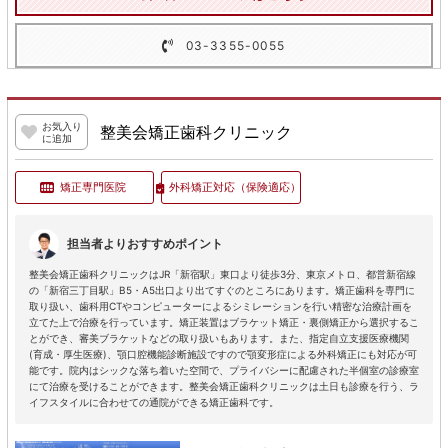
03-3355-0055
お気入り
整美会矯正歯科クリニック
に追加
矯正専門医院
外科矯正対応
（保険適応）
担当者よりおすすめポイント
整美会矯正歯科クリニックはJR「新宿駅」東口より徒歩3分、東京メトロ、都営新宿線
の「新宿三丁目駅」B5・A5出口より出てすぐのところにあります。矯正歯科を専門に
取り扱い、歯科用CTやコンピューターによるシミレーションを行い精密な治療計画を
立てた上で治療を行っています。矯正装置はブラケット矯正・裏側矯正から選択するこ
とができ、審美ブラケットなどの取り扱いもあります。また、指定自立支援医療機関
(育成・厚生医療)、顎口腔機能診断施設ですので顎変形症による外科矯正にも対応が可
能です。院内はシックな落ち着いた空間で、プライバシーに配慮された半個室の診療室
にて治療を受けることができます。整美会矯正歯科クリニックは土日も診療を行う、ラ
イフスタイルに合わせての通院ができる矯正歯科です。