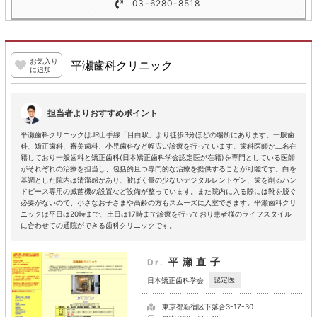
03-6280-8518
お気入り
平瀬歯科クリニック
に追加
担当者よりおすすめポイント
平瀬歯科クリニックはJR山手線「目白駅」より徒歩3分ほどの場所にあります。一般歯
科、矯正歯科、審美歯科、小児歯科など幅広い診療を行っています。歯科医師が二名在
籍しており一般歯科と矯正歯科(日本矯正歯科学会認定医が在籍)を専門としている医師
がそれぞれの治療を担当し、包括的且つ専門的な治療を提供することが可能です。白を
基調とした院内は清潔感があり、被ばく量の少ないデジタルレントゲン、歯を削るハン
ドピース専用の滅菌機の設置など設備が整っています。また院内に入る際には靴を脱ぐ
必要がないので、小さなお子さまや高齢の方もスムーズに入室できます。平瀬歯科クリ
ニックは平日は20時まで、土日は17時まで診療を行っており患者様のライフスタイル
に合わせての通院ができる歯科クリニックです。
平瀬直子
Dr.
認定医
日本矯正歯科学会
東京都新宿区下落合3-17-30