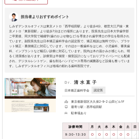
担当者よりおすすめポイント
しみずデンタルオフィスは東京メトロ「西早稲田駅」より徒歩4分、都営大江戸線・東
京メトロ「東新宿駅」より徒歩7分ほどの場所にあります。院長先生は日本大学歯学部
ご卒業後、同大学院で補綴学(歯のかぶせ物など)を専攻され歯学博士の学位を取得され
ています。副院長先生は日本矯正歯科学会の認定医で、矯正相談は無料で行い、ブラケ
ット矯正・裏側矯正に対応しています。そのほか一般歯科をはじめ、小児歯科、審美歯
科、インプラントなど幅広い診療に対応しています。院内は木の温かみが感じられ、明
るく清潔感があります。診療室は半個室・個室設計になっておりプライバシーにも配慮
され、デジタルレントゲン、歯を削るハンドピース専用の滅菌器など設備も整っていま
す。しみずデンタルオフィスは地域の頼れる歯科医院です。
清水直子
Dr.
認定医
日本矯正歯科学会
東京都新宿区大久保2-9-2 山田ビル1F
最寄り駅：西早稲田駅
駐車場あり
診療時間
月
火
水
木
金
土
日
9:30-13:30
○
○
○
○
○
○
／