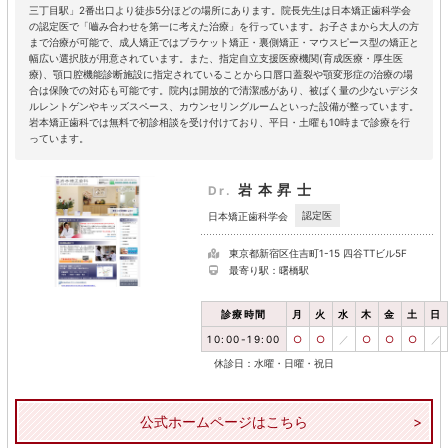
三丁目駅」2番出口より徒歩5分ほどの場所にあります。院長先生は日本矯正歯科学会
の認定医で「嚙み合わせを第一に考えた治療」を行っています。お子さまから大人の方
まで治療が可能で、成人矯正ではブラケット矯正・裏側矯正・マウスピース型の矯正と
幅広い選択肢が用意されています。また、指定自立支援医療機関(育成医療・厚生医
療)、顎口腔機能診断施設に指定されていることから口唇口蓋裂や顎変形症の治療の場
合は保険での対応も可能です。院内は開放的で清潔感があり、被ばく量の少ないデジタ
ルレントゲンやキッズスペース、カウンセリングルームといった設備が整っています。
岩本矯正歯科では無料で初診相談を受け付けており、平日・土曜も10時まで診療を行
っています。
岩本昇士
Dr.
認定医
日本矯正歯科学会
東京都新宿区住吉町1-15 四谷TTビル5F
最寄り駅：曙橋駅
診療時間
月
火
水
木
金
土
日
10:00-19:00
○
○
／
○
○
○
／
休診日：水曜・日曜・祝日
公式ホームページはこちら