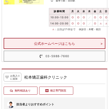
最寄り駅：目白駅
診療時間
月
火
水
木
金
土
日
10:00-13:00
○
○
○
／
○
○
○
14:00-20:00
○
○
○
／
○
▲
▲
▲
：土日は17:00まで
休診日：木曜・祝日
公式ホームページはこちら
03-5988-7660
お気入り
松本矯正歯科クリニック
に追加
無料相談あり
矯正専門医院
担当者よりおすすめポイント