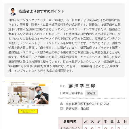
担当者よりおすすめポイント
目白ヶ丘デンタルクリニック・矯正歯科は、JR「目白駅」より徒歩4分ほどの場所にあ
ります。理事長、院長ともに日本矯正歯科学会の認定医です。院長先生は矯正歯科に限
定されず様々な診療に対応できるようアメリカやスウェーデンで学ばれたり、勉強会に
参加するなど鍛錬をされてこられました。また患者様の口腔内のリスク評価を行い、ひ
とりひとりに合わせたオーダーメイドの予防プログラムを立案し、定期的なメンテナン
スを行うメディカルトリートメントモデルを採用しています。このことにより、治療の
効果を最大限に発揮し「歯を守る」こに繋げています。矯正治療ではブラケット矯正・
裏側矯正・マウスピース型の矯正の中から患者様のご希望に沿った装置を選ぶことが可
能です。小児矯正、小児歯科にも対応し個室の診療室、キッズスペース、徹底した院内
感染管理と受け入れ態勢も整っています。目白ヶ丘デンタルクリニック・矯正歯科には
歯科用CTも設置され精密な検査が可能になっており、一般歯科をはじめとした審美歯
科、インプラントなども行う地域の歯科医院です。
藤澤幸三郎
Dr.
認定医
日本矯正歯科学会
東京都新宿区下落合3-16-17 202
最寄り駅：目白駅
診療時間
月
火
水
木
金
土
日
9:30-13:00
○
○
○
○
○
○
／