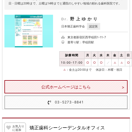
日・日曜は20時まで、土曜は14時までと通院のしやすい地域の頼れる歯科医院です。
野上ゆかり
Dr.
認定医
日本矯正歯科学会
東京都新宿区西早稲田1-11-7
最寄り駅：早稲田駅
診療時間
月
火
水
木
金
土
日
10:00-17:00
○
○
○
／
▲
▲
○
▲
：金土は20:00まで
休診日：木曜・祝日
公式ホームページはこちら
03-5273-8841
お気入り
矯正歯科シーシーデンタルオフィス
に追加