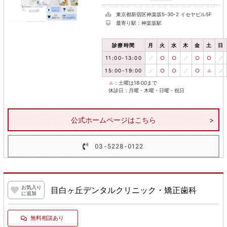
東京都新宿区神楽坂5-30-2 イセヤビル5F
最寄り駅：神楽坂駅
診療時間
月
火
水
木
金
土
日
11:00-13:00
／
○
○
／
○
○
／
15:00-19:00
／
○
○
／
○
▲
／
▲
：土曜は18:00まで
休診日：月曜・木曜・日曜・祝日
公式ホームページはこちら
03-5228-0122
お気入り
目白ヶ丘デンタルクリニック・矯正歯科
に追加
無料相談あり