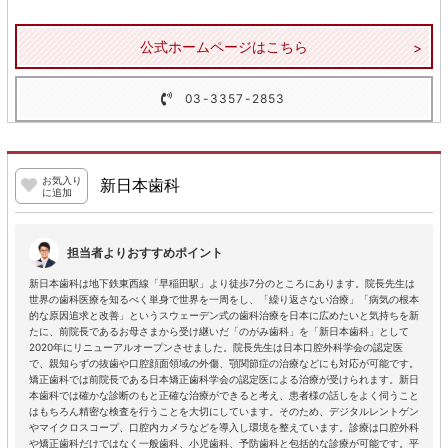
公式ホームページはこちら
03-3357-2853
お気入り
新日本歯科
に追加
担当者よりおすすめポイント
新日本歯科は地下鉄東西線「早稲田駅」より徒歩7分のところにあります。院長先生は
世界の歯科医療を知るべく単身で世界を一周をし、「繰り返さない治療」「病気の根本
的な原因追求と改善」というスウェーデン式の歯科治療を日本に広めたいと気持ちを新
たに、前院長であるお母さまから受け継いだ「のがみ歯科」を「新日本歯科」として
2020年にリニューアルオープンさせました。院長先生は日本口腔外科学会の認定医
で、親知らずの抜歯や口腔顔面領域の外傷、顎関節症の治療などにも対応が可能です。
矯正歯科では前院長である日本矯正歯科学会の認定医による治療が受けられます。新日
本歯科では確かな診断のもと正確な治療ができると考え、患者様の話しをよく伺うこと
はもちろん精密な検査を行うことを大切にしています。そのため、デジタルレントゲン
やマイクロスコープ、口腔内カメラなどを導入し環境を整えています。診療は口腔外科
や矯正歯科だけではなく一般歯科、小児歯科、予防歯科と包括的な診療が可能です。平