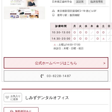
認定医
臨床指導医
日本矯正歯科学会
東京都新宿区揚場町2-19 徳ビル5F
最寄り駅：飯田橋駅
診療時間
月
火
水
木
金
土
日
10:30-13:00
○
○
○
／
○
○
／
14:30-20:00
○
○
○
／
○
▲
／
▲
：土曜は14:00-17:00
休診日：木曜・日曜・祝日
公式ホームページはこちら
03-6228-1487
お気入り
しみずデンタルオフィス
に追加
無料相談あり