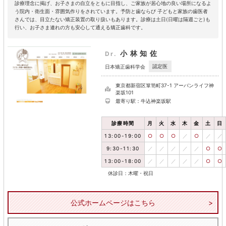
診療理念に掲げ、お子さまの自立をともに目指し、ご家族が居心地の良い場所になるよ
う院内・衛生面・雰囲気作りをされています。予防と歯ならび 子どもと家族の歯医者
さんでは、目立たない矯正装置の取り扱いもあります。診療は土日(日曜は隔週ごと)も
行い、お子さま連れの方も安心して通える矯正歯科です。
小林知佐
Dr.
認定医
日本矯正歯科学会
東京都新宿区箪笥町37-1 アーバンライフ神
楽坂101
最寄り駅：牛込神楽坂駅
診療時間
月
火
水
木
金
土
日
13:00-19:00
○
○
○
／
○
／
／
9:30-11:30
／
／
／
／
／
○
○
13:00-18:00
／
／
／
／
／
○
○
休診日：木曜・祝日
公式ホームページはこちら