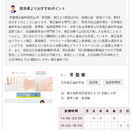
担当者よりおすすめポイント
常盤矯正歯科医院はJR「新宿駅」南口より駅徒歩5分、副都心線「新宿三丁目」駅E5
出口すぐのところにあります。矯正歯科を専門に扱い、院長先生は歯学博士・日本矯正
歯科学会の認定医・指導医・臨床指導医です。女性である理事長も日本矯正歯科学会認
定医であり、抗加齢医学会の専門医です。矯正治療では3次元の美しさを得ることをゴ
ールとし、見た目だけでなく機能的にも満たされた歯並びを目指しています。矯正装置
はブラケット矯正・裏側矯正・マウスピース型の矯正と患者様に合った装置を選択する
ことができ、結婚式などに合わせた治療企画などライフステージに沿った提案も可能で
す。また、指定自立支援医療機関(育成・厚生医療)、顎口腔機能診断施設ですので顎変
形症による外科矯正にも対応が可能です。新宿という立地、土日診療(平日20時まで、
土日18時まで)と通院のしやすい矯正歯科です。
常盤肇
Dr.
認定医
臨床指導医
日本矯正歯科学会
東京都新宿区新宿4-3-22 安藤ビル5F
最寄り駅：新宿駅
診療時間
月
火
水
木
金
土
日
14:00-20:00
／
○
○
／
○
／
／
10:00-18:00
／
／
／
／
／
○
○