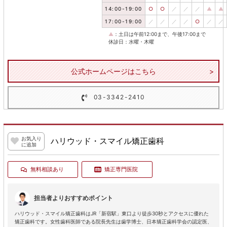
14:00-19:00
○
○
／
／
／
▲
▲
17:00-19:00
／
／
／
／
○
／
／
▲
：土日は午前12:00まで、午後17:00まで
休診日：水曜・木曜
公式ホームページはこちら
03-3342-2410
お気入り
ハリウッド・スマイル矯正歯科
に追加
無料相談あり
矯正専門医院
担当者よりおすすめポイント
ハリウッド・スマイル矯正歯科はJR「新宿駅」東口より徒歩30秒とアクセスに優れた
矯正歯科です。女性歯科医師である院長先生は歯学博士、日本矯正歯科学会の認定医、