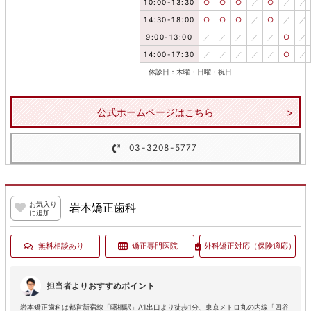
10:00-13:30
○
○
○
／
○
／
／
14:30-18:00
○
○
○
／
○
／
／
9:00-13:00
／
／
／
／
／
○
／
14:00-17:30
／
／
／
／
／
○
／
休診日：木曜・日曜・祝日
公式ホームページはこちら
03-3208-5777
お気入り
岩本矯正歯科
に追加
無料相談あり
矯正専門医院
外科矯正対応
（保険適応）
担当者よりおすすめポイント
岩本矯正歯科は都営新宿線「曙橋駅」A1出口より徒歩1分、東京メトロ丸の内線「四谷