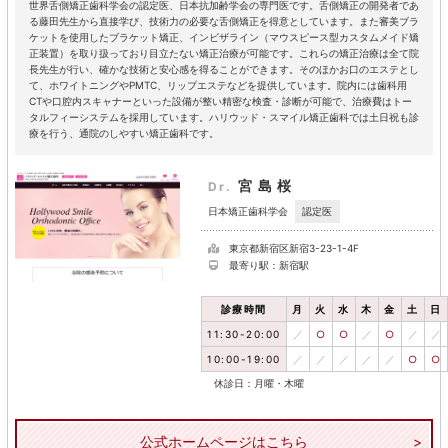
世界舌側矯正歯科学会の認定医、日本抗加齢学会の専門医です。舌側矯正の開発者であ
る藤田先生から直接学び、技術力の必要な舌側矯正を得意としています。また審美ブラ
ケットを使用したブラケット矯正、インビザライン（マウスピース型カスタムメイド矯
正装置）を取り扱っており目立たない矯正治療が可能です。これらの矯正治療は全て院
長先生が行い、確かな技術と安心感を得ることができます。そのほかお口のエステとし
て、ホワイトニングやPMTC、リップエステなどを提供しています。院内には歯科用
CTや口腔内スキャナーといった設備が整い精密な検査・診断が可能で、治療費はトー
タルフィーシステムを採用しています。ハリウッド・スマイル矯正歯科では土日祝も診
療を行う、通院のしやすい矯正歯科です。
宮島桜
Dr.
認定医
日本矯正歯科学会
東京都新宿区新宿3-23-1-4F
最寄り駅：新宿駅
診療時間
月
火
水
木
金
土
日
11:30-20:00
／
○
○
／
○
／
／
10:00-19:00
／
／
／
／
／
○
○
休診日：月曜・木曜
公式ホームページはこちら