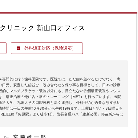
クリニック 新山口オフィス
外科矯正対応
（保険適応）
を専門的に行う歯科医院です。医院では、ただ歯を並べるだけでなく、患
い口元、安定した歯並び・咬み合わせを保つ事を目標として、日々の診療
般的なマルチブラケット装置以外にも、目立たない舌側矯正装置やマウス
は、矯正治療の他に舌・唇のトレーニング（MFT）も行っています。医院
歯科大学、九州大学の口腔外科と深く連携し、外科手術が必要な顎変形症
時間は平日の午前10時30分から午後19時まで、土曜日と第1・3日曜日も
JR山口線「矢原駅」より徒歩1分、防長交通バス「維新公園」停留所からは
宮脇雄一郎
Dr.