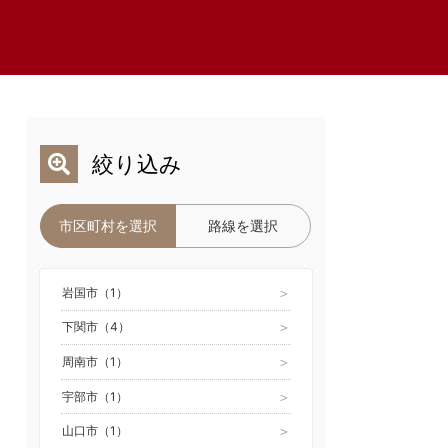
絞り込み
市区町村を選択
路線を選択
岩国市（1）
下関市（4）
周南市（1）
宇部市（1）
山口市（1）