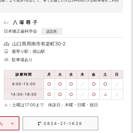
山駅」より徒歩1分ほどで、車でお越しの方は24時間の大型駐車場をご利用
八塚尋子
Dr.
日本矯正歯科学会
認定医
山口県周南市有楽町30-2
最寄り駅：徳山駅
駐車場あり
診療時間
月
火
水
木
金
土
日
○
○
○
／
○
○
／
9:00-13:00
○
○
○
／
○
▲
／
14:00-18:00
▲
：土曜は17:00まで
休診日：木曜・日曜・祝日
ら
0834-21-1639