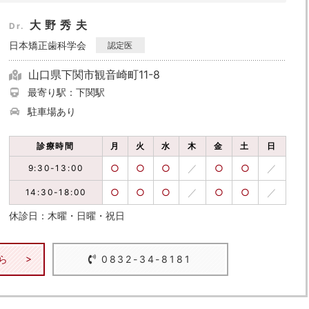
大野秀夫
Dr.
日本矯正歯科学会
認定医
山口県下関市観音崎町11-8
最寄り駅：下関駅
駐車場あり
診療時間
月
火
水
木
金
土
日
○
○
○
／
○
○
／
9:30-13:00
○
○
○
／
○
○
／
14:30-18:00
休診日：木曜・日曜・祝日
ら
0832-34-8181