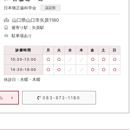
日本矯正歯科学会
認定医
山口県山口市矢原1180
最寄り駅：矢原駅
駐車場あり
診療時間
月
火
水
木
金
土
日
○
○
／
／
○
○
○
10:30-13:00
○
○
／
／
○
○
○
14:30-19:00
休診日：水曜・木曜
ら
083-972-1180