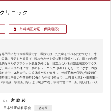
クリニック
外科矯正対応
（保険適応）
を専門的に行う歯科医院です。医院では、ただ歯を並べるだけでなく、患
い口元、安定した歯並び・咬み合わせを保つ事を目標として、日々の診療
般的なマルチブラケット装置以外にも、目立たない舌側矯正装置やマウス
は、矯正治療の他に舌・唇のトレーニング（MFT）も行っています。医院
歯科大学、九州大学の口腔外科と深く連携し、外科手術が必要な顎変形症
時間は平日の午前10時30分から午後19時まで、土曜日と第2・4日曜日も
R宇部線「宇部新川駅」より徒歩20分、宇部市営バス「新川校入口」バス
宮脇綾
Dr.
日本矯正歯科学会
認定医