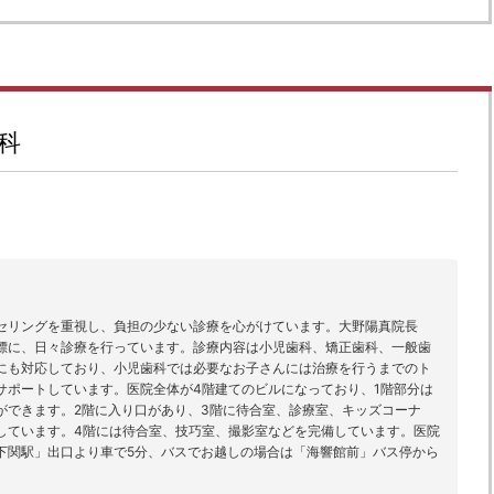
科
セリングを重視し、負担の少ない診療を心がけています。大野陽真院長
標に、日々診療を行っています。診療内容は小児歯科、矯正歯科、一般歯
にも対応しており、小児歯科では必要なお子さんには治療を行うまでのト
サポートしています。医院全体が4階建てのビルになっており、1階部分は
ができます。2階に入り口があり、3階に待合室、診療室、キッズコーナ
しています。4階には待合室、技巧室、撮影室などを完備しています。医院
下関駅」出口より車で5分、バスでお越しの場合は「海響館前」バス停から