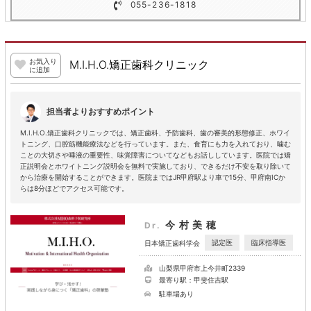
055-236-1818
お気入り
M.I.H.O.矯正歯科クリニック
に追加
担当者よりおすすめポイント
M.I.H.O.矯正歯科クリニックでは、矯正歯科、予防歯科、歯の審美的形態修正、ホワイ
トニング、口腔筋機能療法などを行っています。また、食育にも力を入れており、噛む
ことの大切さや唾液の重要性、味覚障害についてなどもお話ししています。医院では矯
正説明会とホワイトニング説明会を無料で実施しており、できるだけ不安を取り除いて
から治療を開始することができます。医院まではJR甲府駅より車で15分、甲府南ICか
らは8分ほどでアクセス可能です。
今村美穂
Dr.
認定医
臨床指導医
日本矯正歯科学会
山梨県甲府市上今井町2339
最寄り駅：甲斐住吉駅
駐車場あり