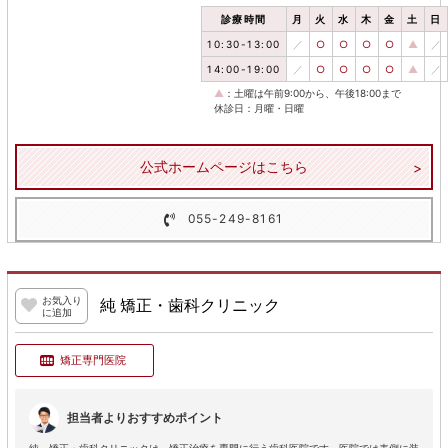
診療時間
月
火
水
木
金
土
日
10:30-13:00
／
○
○
○
○
▲
／
14:00-19:00
／
○
○
○
○
▲
／
▲
：土曜は午前9:00から、午後18:00まで
休診日：月曜・日曜
公式ホームページはこちら
055-249-8161
お気入り
純 矯正・歯科クリニック
に追加
矯正専門医院
担当者よりおすすめポイント
純 矯正・歯科クリニックは、矯正治療を専門に行う歯科医院です。医院では表側に装