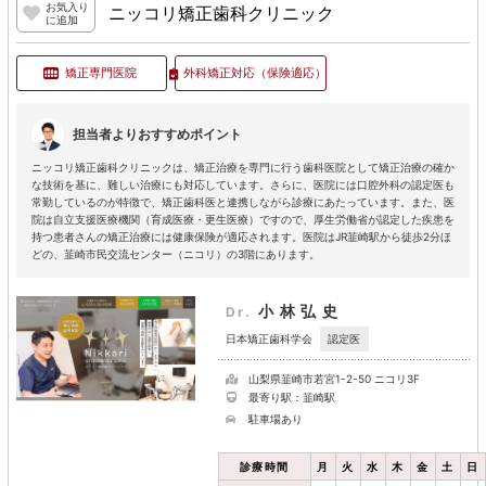
お気入り
ニッコリ矯正歯科クリニック
に追加
矯正専門医院
外科矯正対応
（保険適応）
担当者よりおすすめポイント
ニッコリ矯正歯科クリニックは、矯正治療を専門に行う歯科医院として矯正治療の確か
な技術を基に、難しい治療にも対応しています。さらに、医院には口腔外科の認定医も
常勤しているのが特徴で、矯正歯科医と連携しながら診療にあたっています。また、医
院は自立支援医療機関（育成医療・更生医療）ですので、厚生労働省が認定した疾患を
持つ患者さんの矯正治療には健康保険が適応されます。医院はJR韮崎駅から徒歩2分ほ
どの、韮崎市民交流センター（ニコリ）の3階にあります。
小林弘史
Dr.
認定医
日本矯正歯科学会
山梨県韮崎市若宮1-2-50 ニコリ3F
最寄り駅：韮崎駅
駐車場あり
診療時間
月
火
水
木
金
土
日