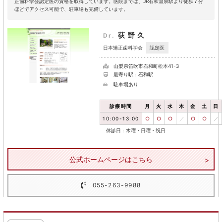
正歯科学会認定医の資格を取得しています。医院までは、JR石和温泉駅より徒歩７分
ほどでアクセス可能で、駐車場も完備しています。
荻野久
Dr.
認定医
日本矯正歯科学会
山梨県笛吹市石和町松本41-3
最寄り駅：石和駅
駐車場あり
診療時間
月
火
水
木
金
土
日
10:00-13:00
○
○
○
／
○
○
／
休診日：木曜・日曜・祝日
公式ホームページはこちら
055-263-9988