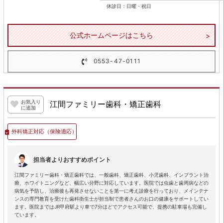
休診日：日曜・祝日
公式ホームページはこちら
0553-47-0111
お気入り
江間ファミリー歯科・矯正歯科
に追加
外科矯正対応
（保険適応）
担当者よりおすすめポイント
江間ファミリー歯科・矯正歯科では、一般歯科、矯正歯科、小児歯科、インプラント治
療、ホワイトニングなど、幅広い分野に対応しています。医院では虫歯と歯周病などの
病気を予防し、治療後も再発させないことを第一に考え診療を行っており、メインテナ
ンスの専門教育を受けた歯科衛生士が担当制で患者さんのお口の健康をサポートしてい
ます。医院まではJR甲府駅より車で7分ほどでアクセス可能で、提携の駐車場も完備し
ています。