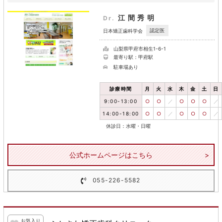
江間秀明
Dr.
認定医
日本矯正歯科学会
山梨県甲府市相生1-6-1
最寄り駅：甲府駅
駐車場あり
診療時間
月
火
水
木
金
土
日
9:00-13:00
○
○
／
○
○
○
／
14:00-18:00
○
○
／
○
○
○
／
休診日：水曜・日曜
公式ホームページはこちら
055-226-5582
お気入り