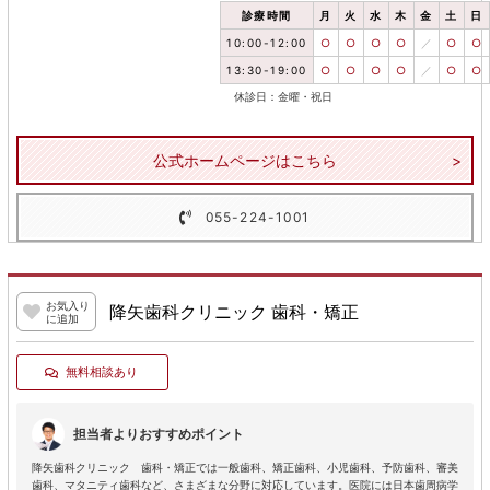
診療時間
月
火
水
木
金
土
日
10:00-12:00
○
○
○
○
／
○
○
13:30-19:00
○
○
○
○
／
○
○
休診日：金曜・祝日
公式ホームページはこちら
055-224-1001
お気入り
降矢歯科クリニック 歯科・矯正
に追加
無料相談あり
担当者よりおすすめポイント
降矢歯科クリニック 歯科・矯正では一般歯科、矯正歯科、小児歯科、予防歯科、審美
歯科、マタニティ歯科など、さまざまな分野に対応しています。医院には日本歯周病学