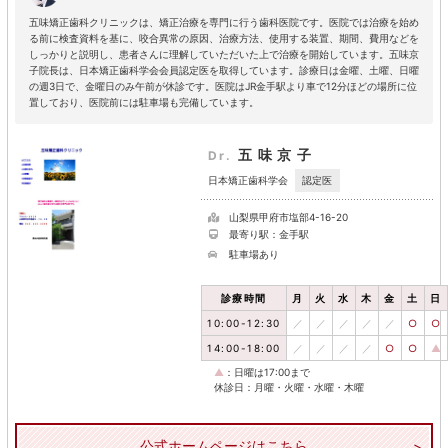
五味矯正歯科クリニックは、矯正治療を専門に行う歯科医院です。医院では治療を始め
る前に検査資料を基に、咬合異常の原因、治療方法、使用する装置、期間、費用などを
しっかりと説明し、患者さんに理解していただいた上で治療を開始しています。五味京
子院長は、日本矯正歯科学会会員認定医を取得しています。診療日は金曜、土曜、日曜
の週3日で、金曜日のみ午前が休診です。医院はJR金手駅より車で12分ほどの場所に位
置しており、医院前には駐車場も完備しています。
五味京子
Dr.
認定医
日本矯正歯科学会
山梨県甲府市塩部4-16-20
最寄り駅：金手駅
駐車場あり
診療時間
月
火
水
木
金
土
日
10:00-12:30
／
／
／
／
／
○
○
14:00-18:00
／
／
／
／
○
○
▲
▲
：日曜は17:00まで
休診日：月曜・火曜・水曜・木曜
公式ホームページはこちら