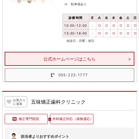
駐車場あり
診療時間
月
火
水
木
金
土
日
10:00-12:00
／
○
○
○
○
○
○
13:30-18:00
／
○
○
○
○
○
○
休診日：月曜・祝日
公式ホームページはこちら
055-222-1777
お気入り
五味矯正歯科クリニック
に追加
矯正専門医院
外科矯正対応
（保険適応）
担当者よりおすすめポイント