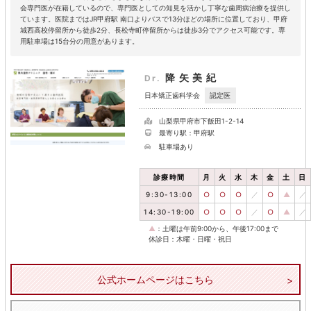
会専門医が在籍しているので、専門医としての知見を活かし丁寧な歯周病治療を提供し
ています。医院まではJR甲府駅 南口よりバスで13分ほどの場所に位置しており、甲府
城西高校停留所から徒歩2分、長松寺町停留所からは徒歩3分でアクセス可能です。専
用駐車場は15台分の用意があります。
降矢美紀
Dr.
認定医
日本矯正歯科学会
山梨県甲府市下飯田1-2-14
最寄り駅：甲府駅
駐車場あり
診療時間
月
火
水
木
金
土
日
9:30-13:00
○
○
○
／
○
▲
／
14:30-19:00
○
○
○
／
○
▲
／
▲
：土曜は午前9:00から、午後17:00まで
休診日：木曜・日曜・祝日
公式ホームページはこちら