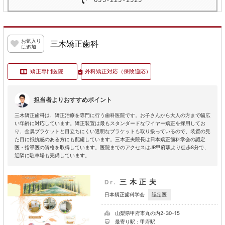
お気入り
三木矯正歯科
に追加
矯正専門医院
外科矯正対応
（保険適応）
担当者よりおすすめポイント
三木矯正歯科は、矯正治療を専門に行う歯科医院です。お子さんから大人の方まで幅広
い年齢に対応しています。矯正装置は最もスタンダードなワイヤー矯正を採用してお
り、金属ブラケットと目立ちにくい透明なブラケットも取り扱っているので、装置の見
た目に抵抗感のある方にも配慮しています。三木正夫院長は日本矯正歯科学会の認定
医・指導医の資格を取得しています。医院までのアクセスはJR甲府駅より徒歩8分で、
近隣に駐車場も完備しています。
三木正夫
Dr.
認定医
日本矯正歯科学会
山梨県甲府市丸の内2-30-15
最寄り駅：甲府駅