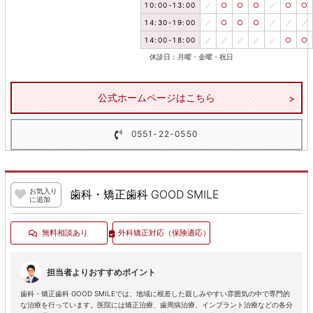
10:00-13:00
／
○
○
○
／
○
○
14:30-19:00
／
○
○
○
／
／
／
14:00-18:00
／
／
／
／
／
○
○
休診日：月曜・金曜・祝日
公式ホームページはこちら
0551-22-0550
お気入り
歯科・矯正歯科 GOOD SMILE
に追加
無料相談あり
外科矯正対応
（保険適応）
担当者よりおすすめポイント
歯科・矯正歯科 GOOD SMILEでは、地域に根差した親しみやすい雰囲気の中で専門的
な治療を行っています。医院には矯正治療、歯周病治療、インプラント治療などの各分