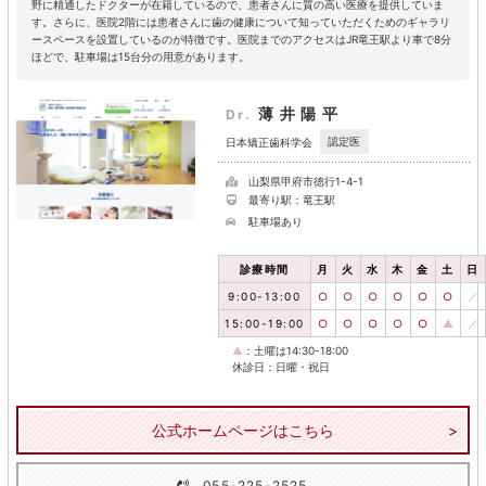
野に精通したドクターが在籍しているので、患者さんに質の高い医療を提供していま
す。さらに、医院2階には患者さんに歯の健康について知っていただくためのギャラリ
ースペースを設置しているのが特徴です。医院までのアクセスはJR竜王駅より車で8分
ほどで、駐車場は15台分の用意があります。
薄井陽平
Dr.
認定医
日本矯正歯科学会
山梨県甲府市徳行1-4-1
最寄り駅：竜王駅
駐車場あり
診療時間
月
火
水
木
金
土
日
9:00-13:00
○
○
○
○
○
○
／
15:00-19:00
○
○
○
○
○
▲
／
▲
：土曜は14:30-18:00
休診日：日曜・祝日
公式ホームページはこちら
055-225-2525