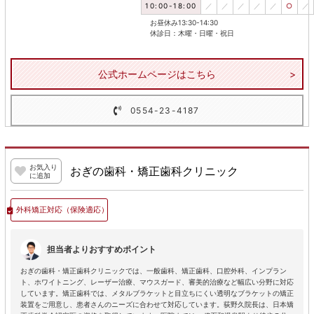
10:00-18:00
／
／
／
／
／
○
／
お昼休み13:30-14:30
休診日：木曜・日曜・祝日
公式ホームページはこちら
0554-23-4187
お気入り
おぎの歯科・矯正歯科クリニック
に追加
外科矯正対応
（保険適応）
担当者よりおすすめポイント
おぎの歯科・矯正歯科クリニックでは、一般歯科、矯正歯科、口腔外科、インプラン
ト、ホワイトニング、レーザー治療、マウスガード、審美的治療など幅広い分野に対応
しています。矯正歯科では、メタルブラケットと目立ちにくい透明なブラケットの矯正
装置をご用意し、患者さんのニーズに合わせて対応しています。荻野久院長は、日本矯