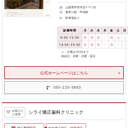
山梨県甲府市宝1-11-25
最寄り駅：甲府駅
駐車場あり
診療時間
月
火
水
木
金
土
日
9:00-12:00
○
○
○
／
○
▲
／
14:00-20:00
○
○
○
／
○
／
／
▲
：土曜は14:00まで
休診日：木曜・日曜・祝日
公式ホームページはこちら
055-225-5883
お気入り
シライ矯正歯科クリニック
に追加
矯正専門医院
外科矯正対応
（保険適応）