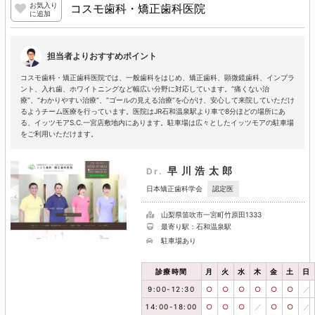
お気入り
コスモ歯科・矯正歯科医院
に追加
担当者よりおすすめポイント
コスモ歯科・矯正歯科医院では、一般歯科をはじめ、矯正歯科、顕微鏡歯科、インプラ
ント、入れ歯、ホワイトニングなど幅広い分野に対応しています。“痛くない治
療“、“わかりやすい治療“、“ゴールの見える治療“を心がけ、安心して来院していただけ
るようチーム医療を行っています。医院はJR石和温泉駅より車で8分ほどの場所にあ
る、イッツモアS.C.一宮店敷地内にあります。駐車場は広々としたイッツモアの駐車場
をご利用いただけます。
早川浩太郎
Dr.
認定医
日本矯正歯科学会
山梨県笛吹市一宮町竹原田1333
最寄り駅：石和温泉駅
駐車場あり
診療時間
月
火
水
木
金
土
日
9:00-12:30
○
○
○
○
○
○
／
14:00-18:00
○
○
○
／
○
○
／