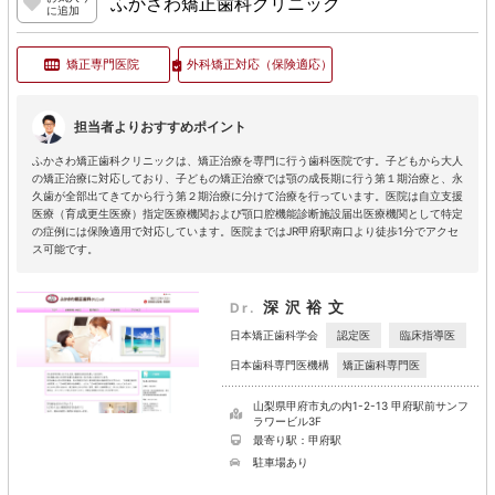
ふかさわ矯正歯科クリニック
に追加
矯正専門医院
外科矯正対応
（保険適応）
担当者よりおすすめポイント
ふかさわ矯正歯科クリニックは、矯正治療を専門に行う歯科医院です。子どもから大人
の矯正治療に対応しており、子どもの矯正治療では顎の成長期に行う第１期治療と、永
久歯が全部出てきてから行う第２期治療に分けて治療を行っています。医院は自立支援
医療（育成更生医療）指定医療機関および顎口腔機能診断施設届出医療機関として特定
の症例には保険適用で対応しています。医院まではJR甲府駅南口より徒歩1分でアクセ
ス可能です。
深沢裕文
Dr.
認定医
臨床指導医
日本矯正歯科学会
矯正歯科専門医
日本歯科専門医機構
山梨県甲府市丸の内1-2-13 甲府駅前サンフ
ラワービル3F
最寄り駅：甲府駅
駐車場あり