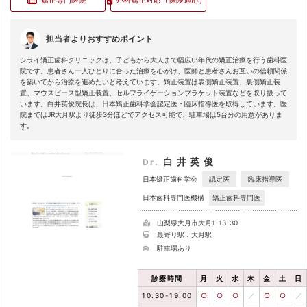
担当者よりおすすめポイント
シライ矯正歯科クリニックは、子どもから大人まで幅広い年代の矯正治療を行う歯科医
院です。患者さん一人ひとりに合った治療を心がけ、医師と患者さんお互いの信頼関係
を築いてから治療を進めたいと考えています。矯正装置は表側矯正装置、裏側矯正装
置、マウスピース型矯正装置、セルフライゲーションブラケット装置などを取り扱って
います。白井英俊院長は、日本矯正歯科学会認定医・臨床指導医を取得しています。医
院まではJR大月駅より徒歩3分ほどでアクセス可能で、駐車場は5台分の用意がありま
す。
白井英俊
Dr.
認定医
臨床指導医
日本矯正歯科学会
矯正歯科専門医
日本歯科専門医機構
山梨県大月市大月1-13-30
最寄り駅：大月駅
駐車場あり
診療時間
月
火
水
木
金
土
日
10:30-19:00
○
○
○
／
○
○
／