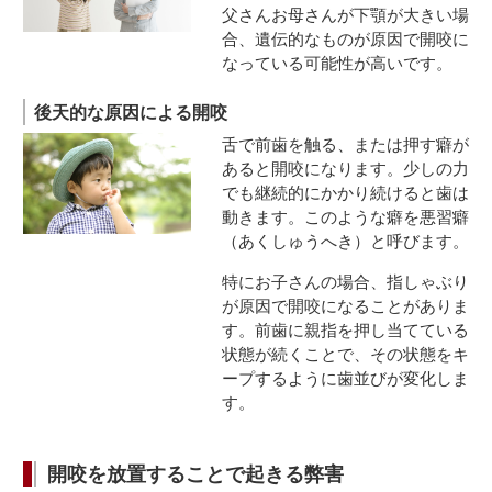
父さんお母さんが下顎が大きい場
合、遺伝的なものが原因で開咬に
なっている可能性が高いです。
後天的な原因による開咬
舌で前歯を触る、または押す癖が
あると開咬になります。少しの力
でも継続的にかかり続けると歯は
動きます。このような癖を悪習癖
（あくしゅうへき）と呼びます。
特にお子さんの場合、指しゃぶり
が原因で開咬になることがありま
す。前歯に親指を押し当てている
状態が続くことで、その状態をキ
ープするように歯並びが変化しま
す。
開咬を放置することで起きる弊害