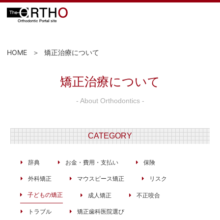
HOME
矯正治療について
矯正治療について
- About Orthodontics -
CATEGORY
辞典
お金・費用・支払い
保険
外科矯正
マウスピース矯正
リスク
子どもの矯正
成人矯正
不正咬合
トラブル
矯正歯科医院選び