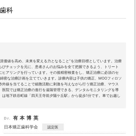
歯科
生涯価値を高め、未来を変える力となること”を治療目標としています。治療
らびチェックを元に、患者さんのお悩みを全て把握できるよう、トリート
にヒアリングを行っています。その後精密検査をし、矯正治療に必須のセ
、綿密な治療計画を立てていきます。診療内容は子供の矯正、MOOフィロソ
赤外線を当てることで細胞活動に刺激を与えながら行う矯正治療、マウス
。医院では矯正治療の進行を遠隔管理できる、デンタルモニタリングを導
、は地下鉄谷町線「四天王寺前夕陽ケ丘駅」から徒歩1分です。車でお越し
。
有本博英
Dr.
日本矯正歯科学会
認定医