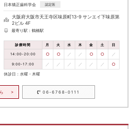
日本矯正歯科学会
認定医
大阪府大阪市天王寺区味原町13-9 サンエイ下味原第
2ビル 4F
最寄り駅：鶴橋駅
診療時間
月
火
水
木
金
土
日
○
○
／
／
○
○
／
14:00-20:00
／
／
／
／
／
／
○
9:00-17:00
休診日：水曜・木曜
ら
06-6768-0111