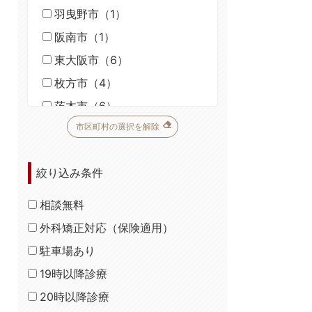
羽曳野市（1）
阪南市（1）
東大阪市（6）
枚方市（4）
茨木市（6）
市区町村の選択を解除
池田市（2）
泉大津市（1）
絞り込み条件
泉佐野市（1）
門真市（1）
相談無料
貝塚市（1）
外科矯正対応（保険適用）
交野市（1）
駐車場あり
河内長野市（1）
19時以降診療
岸和田市（2）
20時以降診療