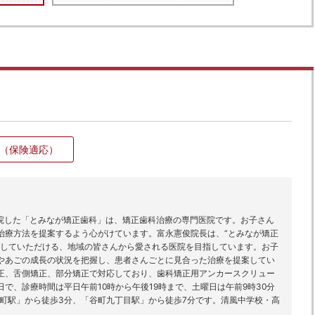
（保険適応）
開院した「とみなが矯正歯科」は、矯正歯科治療の専門医院です。お子さん
治療方法を提案するよう心がけています。富永憲俊院長は、“とみなが矯正
足していただける、地域の皆さんから愛される医院を目指しています。お子
やあごの成長の状況を把握し、患者さんごとに見合った治療を提案してい
正、舌側矯正、部分矯正で対応しており、歯科矯正用アンカースクリュー
で、診療時間は平日午前10時から午後19時まで、土曜日は午前9時30分
本町駅」から徒歩3分、「谷町九丁目駅」から徒歩7分です。清風中学校・高