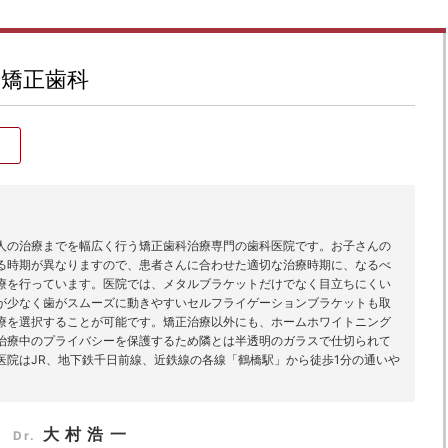
矯正歯科
人の治療までを幅広く行う矯正歯科治療専門の歯科医院です。お子さんの
る時期が異なりますので、患者さんに合わせた適切な治療時期に、なるべ
療を行っています。医院では、メタルブラケットだけでなく目立ちにくい
が少なく歯がスムーズに動きやすいセルフライゲーションブラケットも取
療を選択することが可能です。矯正治療以外にも、ホームホワイトニング
治療中のプライバシーを保護するため隣とは半透明のガラスで仕切られて
医院はJR、地下鉄千日前線、近鉄線の各線「鶴橋駅」から徒歩1分の通いや
大村浩一
Dr.