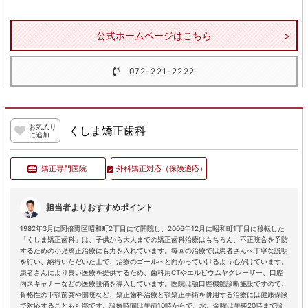
公式ホームページはこちら
072-221-2222
お気入り
くしま矯正歯科
に追加
矯正専門医院
外科矯正対応
（保険適応）
担当者よりおすすめポイント
1982年3月に阿倍野区昭和町2丁目にて開院し、2006年12月に昭和町1丁目に移転した
「くしま矯正歯科」は、子供から大人までの矯正歯科治療はもちろん、不正咬合を予防
するための小児矯正治療にも力を入れています。毎回の治療では患者さんへ丁寧な説明
を行い、納得いただいた上で、治療のゴールへと向かっていけるよう心がけています。
患者さんにより良い医療を提供するため、歯科用CTやエルビウムヤグレーザー、口腔
内スキャナーなどの医療設備を導入しています。医院は顎口腔機能診断施設ですので、
骨格性の下顎前突や開咬など、矯正歯科治療と顎矯正手術を併用する治療には健康保険
で対応することも可能です。診療時間は午前10時からで、水、金曜は午後20時まで診