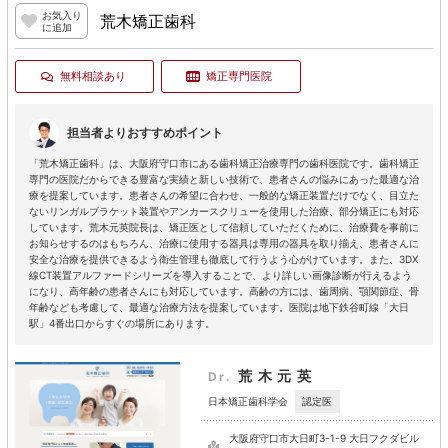
お気入り
荒木矯正歯科
に追加
無料相談あり
矯正専門医院
担当者よりおすすめポイント
「荒木矯正歯科」は、大阪府守口市にある歯科矯正治療専門の歯科医院です。歯科矯正
専門の医院だからできる豊富な実績と新しい技術で、患者さんの悩みにあった最適な治
療を提案しています。患者さんの希望に合わせ、一般的な矯正装置だけでなく、目立た
ないリンガルブラケット装置やアンカースクリューを使用した治療、部分矯正にも対応
しています。荒木元英院長は、矯正医として信頼していただくために、治療費を事前に
お知らせするのはもちろん、治療に使用する器具は専用の器具を取り揃え、患者さんに
安全な治療を提供できるよう衛生管理も徹底して行うよう心がけています。また、3DX
線CT装置アルファードシリーズを導入することで、より詳しい画像診断が行えるよう
になり、高年齢の患者さんにも対応しています。高齢の方には、歯周病、顎関節症、骨
年齢なども考慮して、最適な治療方法を提案しています。医院は地下鉄谷町線「大日
駅」4番出口からすぐの場所にあります。
荒木元英
Dr.
認定医
日本矯正歯科学会
大阪府守口市大日町3-1-9 大日フクダビル