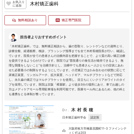
お気入り
木村矯正歯科
に追加
無料相談あり
矯正専門医院
担当者よりおすすめポイント
「木村矯正歯科」では、無料矯正相談から、歯の型取り、レントゲンなどの資料とり、
診療全般、経過観察、検診、ブラッシング指導までを全て木村長穂院長が行い、確認し
ています。院長が全ての患者さんの治療内容を把握することで、より質の高い矯正治療
を提供できるよう心がけています。医院では“普段通りの食生活が維持できるよう、無
理な我慢をしないこと”を治療方針とし、治療中でも患者さん一人ひとりの症状にあわ
せた必要最小の制限をするようにしています。小児矯正ではかみ合わせの状態に応じて
床矯正装置、リンガルアーチ、拡大装置、ヘッドギア、マルチブラケットなどで対応
し、永久歯の矯正ではマルチブラケットを使用し、目立ちにくいクリアホワイトのタイ
プを採用しています。医院は京阪「樟葉駅」より徒歩3分の場所にあり、車でお越しの
方はメディケアモール専用駐車場を利用可能です。医療モール内にあるため、他の科と
も連携をとる体制が整っています。
木村長穂
Dr.
認定医
日本矯正歯科学会
大阪府枚方市楠葉花園町11-3 ファインシテ
ィくずは203