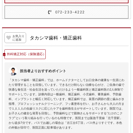
072-233-4222
お気入り
タカシマ歯科・矯正歯科
に追加
外科矯正対応
（保険適応）
担当者よりおすすめポイント
「タカシマ歯科・矯正歯科」では、ホームドクターとしてお口全体の健康を一生涯にわ
たり管理することを目指しています。できるだけ削らない治療を心がけ、ご自身の歯で
快適な食生活・社会生活を送っていただけるよう一般歯科医と矯正歯科医の2人体制で
サポートしています。診療内容は一般歯科、矯正歯科、小児歯科、審美歯科、予防歯
科、インプラントと幅広く対応しています。矯正歯科では、装置の調節の度に歯みがき
指導、プロフェッショナルクリーニング、フッ素塗布を行い、お子さんから大人の方ま
で１人１人の虫歯リスクに応じたケアを歯科衛生士がサポートしています。医院では、
お子さんの健全な発育を目指し、予防歯科などで親御さんをサポートする“たけのこク
ラブ”という取り組みを行っているのも特徴です。医院までは阪急千里線「北千里駅」
から徒歩7分です。バスでお越しの場合は「古江台5丁目」バス停よりすぐです。水色
の外観が目印で、医院正面に駐車場があります。