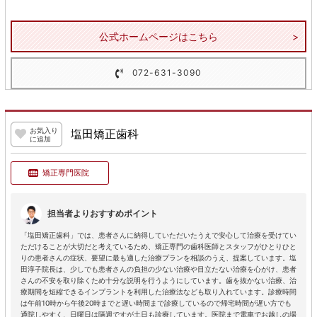
公式ホームページはこちら
072-631-3090
お気入り
塩田矯正歯科
に追加
矯正専門医院
担当者よりおすすめポイント
「塩田矯正歯科」では、患者さんに納得していただいたうえで安心して治療を受けてい
ただけることが大切だと考えているため、矯正専門の歯科医師とスタッフがひとりひと
りの患者さんの症状、要望に最も適した治療プランを相談のうえ、提案しています。塩
田淳子院長は、少しでも患者さんの負担の少ない治療や目立たない治療を心がけ、患者
さんの不安を取り除くため十分な説明を行うようにしています。歯を抜かない治療、治
療期間を短縮できるインプラントを利用した治療法なども取り入れています。診療時間
は午前10時から午後20時までと遅い時間まで診療しているので帰宅時間が遅い方でも
通院しやすく、日曜日は隔週ですが土日も診療しています。医院まで電車でお越しの場