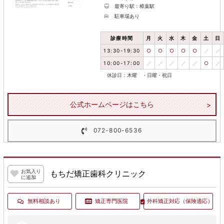
最寄り駅：樟葉駅
駐車場あり
診療時間
月
火
水
木
金
土
日
13:30-19:30
○
○
○
○
○
／
／
10:00-17:00
／
／
／
／
／
○
／
休診日：木曜 ・日曜・祝日
公式ホームページはこちら
072-800-6536
お気入り
もちだ矯正歯科クリニック
に追加
無料相談あり
矯正専門医院
外科矯正対応
（保険適応）