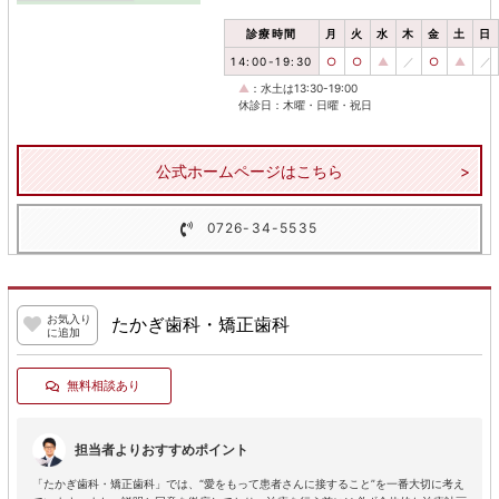
診療時間
月
火
水
木
金
土
日
14:00-19:30
○
○
▲
／
○
▲
／
▲
：水土は13:30-19:00
休診日：木曜・日曜・祝日
公式ホームページはこちら
0726-34-5535
お気入り
たかぎ歯科・矯正歯科
に追加
無料相談あり
担当者よりおすすめポイント
「たかぎ歯科・矯正歯科」では、“愛をもって患者さんに接すること”を一番大切に考え