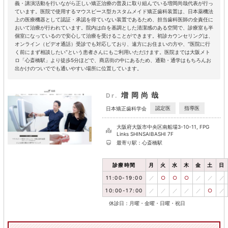
義・講演活動を行いながら正しい矯正治療の普及に取り組んでいる増岡尚哉代表が行っ
ています。医院で使用するマウスピース型カスタムメイド矯正歯科装置は、日本薬機法
上の医療機器として認証・承認を得ていない装置であるため、担当歯科医師の全責任に
おいて治療が行われています。院内は白を基調とした清潔感のある空間で、診療室も半
個室になっているので安心して治療を受けることができます。初診カウンセリングは、
オンライン（ビデオ通話）受診でも対応しており、遠方にお住まいの方や、“医院に行
く前にまず相談したい”という患者さんにもご利用いただけます。医院までは大阪メト
ロ「心斎橋駅」より徒歩5分ほどで、商店街の中にあるため、通勤・通学はもちろんお
出かけのついででも通いやすい場所に位置しています。
増岡尚哉
Dr.
認定医
指導医
日本矯正歯科学会
大阪府大阪市中央区南船場3-10-11, FPG
Links SHINSAIBASHI 7F
最寄り駅：心斎橋駅
診療時間
月
火
水
木
金
土
日
11:00-19:00
／
○
○
○
／
／
／
10:00-17:00
／
／
／
／
／
○
／
休診日：月曜・金曜・日曜・祝日