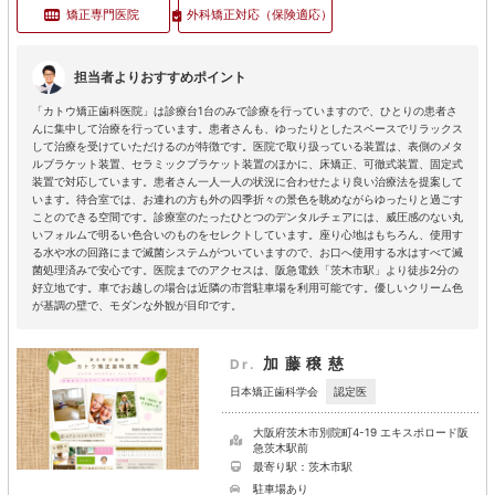
矯正専門医院
外科矯正対応
（保険適応）
担当者よりおすすめポイント
「カトウ矯正歯科医院」は診療台1台のみで診療を行っていますので、ひとりの患者さ
んに集中して治療を行っています。患者さんも、ゆったりとしたスペースでリラックス
して治療を受けていただけるのが特徴です。医院で取り扱っている装置は、表側のメタ
ルブラケット装置、セラミックブラケット装置のほかに、床矯正、可徹式装置、固定式
装置で対応しています。患者さん一人一人の状況に合わせたより良い治療法を提案して
います。待合室では、お連れの方も外の四季折々の景色を眺めながらゆったりと過ごす
ことのできる空間です。診療室のたったひとつのデンタルチェアには、威圧感のない丸
いフォルムで明るい色合いのものをセレクトしています。座り心地はもちろん、使用す
る水や水の回路にまで滅菌システムがついていますので、お口へ使用する水はすべて滅
菌処理済みで安心です。医院までのアクセスは、阪急電鉄「茨木市駅」より徒歩2分の
好立地です。車でお越しの場合は近隣の市営駐車場を利用可能です。優しいクリーム色
が基調の壁で、モダンな外観が目印です。
加藤穣慈
Dr.
認定医
日本矯正歯科学会
大阪府茨木市別院町4-19 エキスポロード阪
急茨木駅前
最寄り駅：茨木市駅
駐車場あり