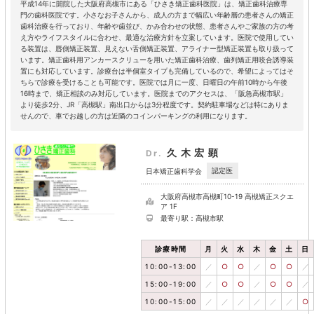
平成14年に開院した大阪府高槻市にある「ひさき矯正歯科医院」は、矯正歯科治療専
門の歯科医院です。小さなお子さんから、成人の方まで幅広い年齢層の患者さんの矯正
歯科治療を行っており、年齢や歯並び、かみ合わせの状態、患者さんやご家族の方の考
え方やライフスタイルに合わせ、最適な治療方針を立案しています。医院で使用してい
る装置は、唇側矯正装置、見えない舌側矯正装置、アライナー型矯正装置も取り扱って
います。矯正歯科用アンカースクリューを用いた矯正歯科治療、歯列矯正用咬合誘導装
置にも対応しています。診療台は半個室タイプも完備しているので、希望によってはそ
ちらで診療を受けることも可能です。医院では月に一度、日曜日の午前10時から午後
16時まで、矯正相談のみ対応しています。医院までのアクセスは、「阪急高槻市駅」
より徒歩2分、JR「高槻駅」南出口からは3分程度です。契約駐車場などは特にありま
せんので、車でお越しの方は近隣のコインパーキングの利用になります。
久木宏顕
Dr.
認定医
日本矯正歯科学会
大阪府高槻市高槻町10-19 高槻矯正スクエ
ア 1F
最寄り駅：高槻市駅
診療時間
月
火
水
木
金
土
日
10:00-13:00
／
○
○
／
○
○
／
15:00-19:00
／
○
○
／
○
○
／
10:00-15:00
／
／
／
／
／
／
○