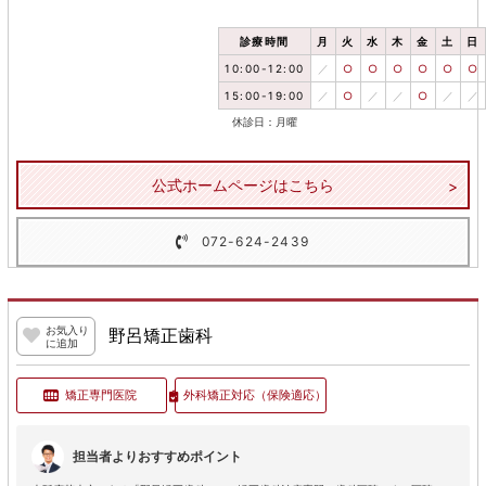
診療時間
月
火
水
木
金
土
日
10:00-12:00
／
○
○
○
○
○
○
15:00-19:00
／
○
／
／
○
／
／
休診日：月曜
公式ホームページはこちら
072-624-2439
お気入り
野呂矯正歯科
に追加
矯正専門医院
外科矯正対応
（保険適応）
担当者よりおすすめポイント