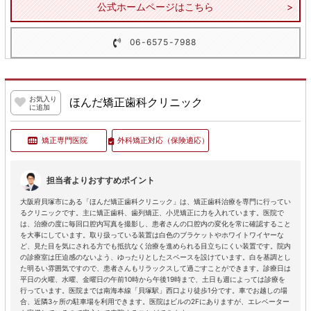
公式ホームページはこちら
06-6575-7988
お気入り
ほんだ矯正歯科クリニック
に追加
矯正専門医院
外科矯正対応
（保険適応）
担当者よりおすすめポイント
大阪府貝塚市にある「ほんだ矯正歯科クリニック」は、矯正歯科治療を専門に行ってい
るクリニックです。主に矯正歯科、歯列矯正、小児矯正に力を入れています。医院で
は、治療の度に毎回口腔内写真を撮影し、患者さんの口腔内の変化を常に確認すること
を大事にしています。取り扱っている装置は白色のブラケットやホワイトワイヤーな
ど、見た目を気にされる方でも抵抗なく治療を進められる目立ちにくい装置です。院内
の診療室は圧迫感のないよう、ゆったりとしたスペースを設けています。白を基調とし
た明るい雰囲気ですので、患者さんもリラックスして過ごすことができます。診療日は
平日の火曜、水曜、金曜日の午前10時から午後19時まで、土日も週によっては診療を
行っています。医院までは南海本線「貝塚駅」西口より徒歩1分です。車でお越しの場
合、近隣3ヶ所の駐車場を利用できます。医院はビルの2Fにありますが、エレベーター