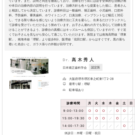
ています。また、説明と同意を徹底しており、治療を行う前には必ず全体的な治療計画
や本日の治療内容の説明を行っています。治療方針も色々な提案をした後に、患者さん
と相談してから決定しています。診療科目は一般歯科、矯正歯科、小児歯科、口腔外
科、予防歯科、審美歯科、ホワイトニング、口臭治療、インプラントなど幅広く対応
し、できる限り痛みを感じないよう治療方法に工夫を凝らし、出来るだけリラックスし
て診療を受けていただけるよう努めています。お子さん連れの方でも安心して治療を受
けることができるよう、診療台の真横にはキッズルームも併設していますので、すぐ近
くでお子さんを見ながら安心して過ごしていただけます。医院までは南海高野線「堺東
駅」、南海本線「堺駅」より徒歩8分、阪堺線「花田口駅」からはすぐです。黒の落ち
着いた色合いと、ガラス張りの外観が目印です。
髙木秀人
Dr.
認定医
日本矯正歯科学会
大阪府堺市堺区車之町東1丁2-28
最寄り駅：堺駅
駐車場あり
診療時間
月
火
水
木
金
土
日
9:00-13:00
○
○
○
／
○
○
／
15:00-19:30
○
○
○
／
○
／
／
14:00-17:30
／
／
／
／
／
○
／
休診日：木曜・日曜・祝日