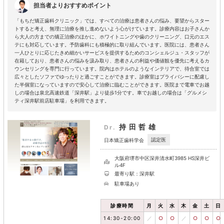
担当者よりおすすめポイント
「もちだ矯正歯科クリニック」では、すべての治療は患者さんの悩み、要望からスター
トすると考え、無理に治療を推し進めないよう心がけています。診療内容はお子さんか
ら大人の方までの矯正治療のほかに、ホワイトニングや歯のクリーニング、口元のエス
テにも対応しています。予防歯科にも積極的に取り組んでいます。医院には、患者さん
一人ひとりに応じたきめ細かいサービスを提供するためのコンシェルジュ・スタッフが
在籍しており、患者さんの悩みを汲み取り、患者さんの利益や価値観を優先に考えるカ
ウンセリングを専門に行っています。院内はホテルのようなインテリアで、待合室では
広々としたソファでゆったりと過ごすことができます。診療室はプライバシーに配慮し
た半個室になっていますので安心して治療に臨むことができます。医院まで電車でお越
しの場合は泉北高速鉄道「深井駅」より徒歩1分です。車でお越しの場合は「グルメシ
ティ深井駅前店駐車場」を利用できます。
持田哲雄
Dr.
認定医
日本矯正歯科学会
大阪府堺市中区深井清水町3985 HS深井ビ
ル4F
最寄り駅：深井駅
駐車場あり
診療時間
月
火
水
木
金
土
日
14:30-20:00
／
○
○
／
○
○
○