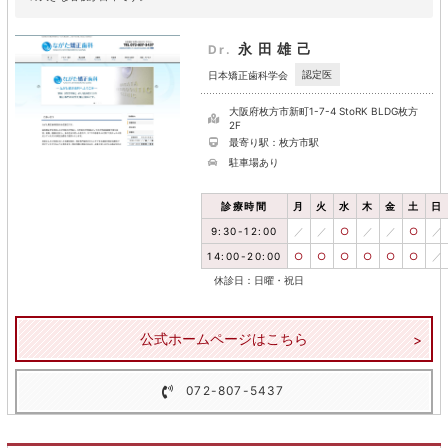
永田雄己
Dr.
認定医
日本矯正歯科学会
大阪府枚方市新町1-7-4 StoRK BLDG枚方
2F
最寄り駅：枚方市駅
駐車場あり
診療時間
月
火
水
木
金
土
日
9:30-12:00
／
／
○
／
／
○
／
14:00-20:00
○
○
○
○
○
○
／
休診日：日曜・祝日
公式ホームページはこちら
072-807-5437