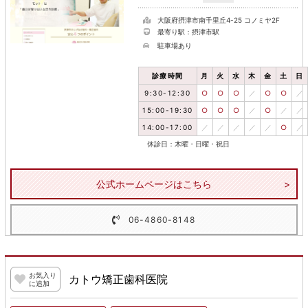
大阪府摂津市南千里丘4-25 コノミヤ2F
最寄り駅：摂津市駅
駐車場あり
診療時間
月
火
水
木
金
土
日
9:30-12:30
○
○
○
／
○
○
／
15:00-19:30
○
○
○
／
○
／
／
14:00-17:00
／
／
／
／
／
○
／
休診日：木曜・日曜・祝日
公式ホームページはこちら
06-4860-8148
お気入り
カトウ矯正歯科医院
に追加