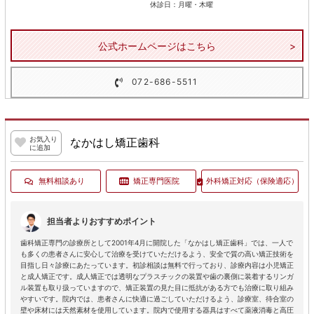
休診日：月曜・木曜
公式ホームページはこちら
072-686-5511
お気入り
なかはし矯正歯科
に追加
無料相談あり
矯正専門医院
外科矯正対応
（保険適応）
担当者よりおすすめポイント
歯科矯正専門の診療所として2001年4月に開院した「なかはし矯正歯科」では、一人で
も多くの患者さんに安心して治療を受けていただけるよう、安全で質の高い矯正技術を
目指し日々診療にあたっています。初診相談は無料で行っており、診療内容は小児矯正
と成人矯正です。成人矯正では透明なプラスチックの装置や歯の裏側に装着するリンガ
ル装置も取り扱っていますので、矯正装置の見た目に抵抗がある方でも治療に取り組み
やすいです。院内では、患者さんに快適に過ごしていただけるよう、診療室、待合室の
壁や床材には天然素材を使用しています。院内で使用する器具はすべて薬液消毒と高圧