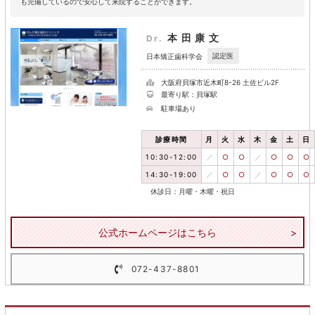
も完備しているので安心して来院することができます。
本田康文
Dr.
認定医
日本矯正歯科学会
大阪府貝塚市近木町8-26 土佐ビル2F
最寄り駅：貝塚駅
駐車場あり
診療時間
月
火
水
木
金
土
日
10:30-12:00
／
○
○
／
○
○
○
14:30-19:00
／
○
○
／
○
○
○
休診日：月曜・木曜・祝日
公式ホームページはこちら
072-437-8801