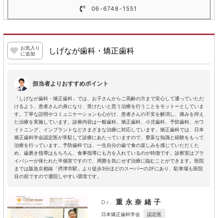
06-6748-1551
お気入り
しげなが歯科・矯正歯科
に追加
担当者よりおすすめポイント
「しげなが歯科・矯正歯科」では、お子さんからご高齢の方まで安心して通っていただ
けるよう、患者さんの身になり、受けたいと思う治療を行うことをモットーとしていま
す。丁寧な説明やコミュニケーションも心がけ、患者さんの不安を解消し、痛みを抑え
た治療を実施しています。診療内容は一般歯科、矯正歯科、小児歯科、予防歯科、ホワ
イトニング、インプラントなどさまざまな治療に対応しています。矯正歯科では、日本
矯正歯科学会認定医が常駐して診療にあたっていますので、豊富な知識と経験をもって
治療を行っています。予防歯科では、一生自分の歯で食の楽しみを感じていただくた
め、歯磨き指導はもちろん、食事指導にも力を入れているのが特徴です。診察室はプラ
イバシーが保たれた半個室ですので、周囲を気にせず治療に臨むことができます。医院
までは阪急京都線「摂津市駅」より徒歩3分ほどのスーパーの2Fにあり、駐車場も医院
目の前ですので通院しやすい環境です。
重永奈緒子
Dr.
認定医
日本矯正歯科学会