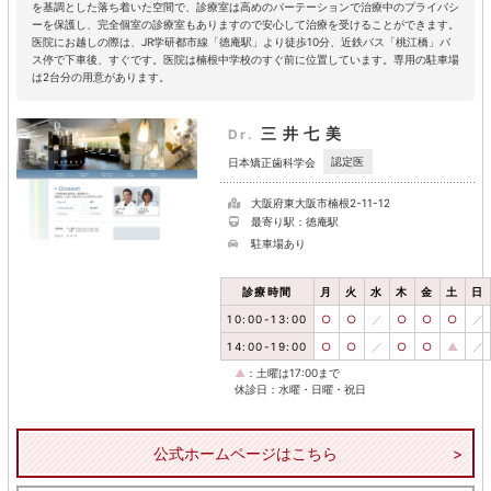
を基調とした落ち着いた空間で、診療室は高めのパーテーションで治療中のプライバシ
ーを保護し、完全個室の診療室もありますので安心して治療を受けることができます。
医院にお越しの際は、JR学研都市線「徳庵駅」より徒歩10分、近鉄バス「桃江橋」バ
ス停で下車後、すぐです。医院は楠根中学校のすぐ前に位置しています。専用の駐車場
は2台分の用意があります。
三井七美
Dr.
認定医
日本矯正歯科学会
大阪府東大阪市楠根2-11-12
最寄り駅：徳庵駅
駐車場あり
診療時間
月
火
水
木
金
土
日
10:00-13:00
○
○
／
○
○
○
／
14:00-19:00
○
○
／
○
○
▲
／
▲
：土曜は17:00まで
休診日：水曜・日曜・祝日
公式ホームページはこちら