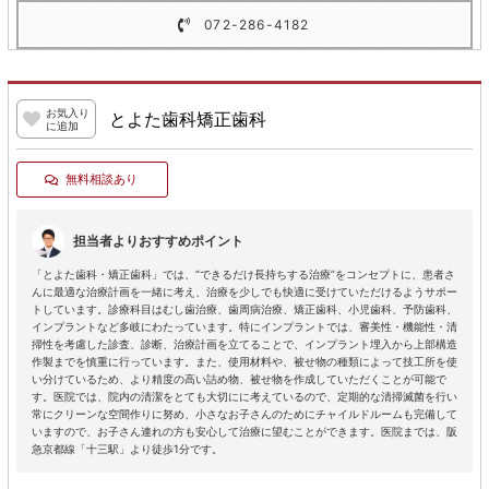
072-286-4182
お気入り
とよた歯科矯正歯科
に追加
無料相談あり
担当者よりおすすめポイント
「とよた歯科・矯正歯科」では、“できるだけ長持ちする治療”をコンセプトに、患者さ
んに最適な治療計画を一緒に考え、治療を少しでも快適に受けていただけるようサポー
トしています。診療科目はむし歯治療、歯周病治療、矯正歯科、小児歯科、予防歯科、
インプラントなど多岐にわたっています。特にインプラントでは、審美性・機能性・清
掃性を考慮した診査、診断、治療計画を立てることで、インプラント埋入から上部構造
作製までを慎重に行っています。また、使用材料や、被せ物の種類によって技工所を使
い分けているため、より精度の高い詰め物、被せ物を作成していただくことが可能で
す。医院では、院内の清潔をとても大切にに考えているので、定期的な清掃滅菌を行い
常にクリーンな空間作りに努め、小さなお子さんのためにチャイルドルームも完備して
いますので、お子さん連れの方も安心して治療に望むことができます。医院までは、阪
急京都線「十三駅」より徒歩1分です。