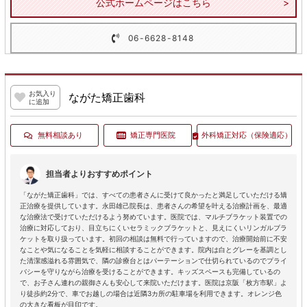
公式ホームページはこちら
06-6628-8148
お気入り
ながた矯正歯科
に追加
無料相談あり
矯正専門医院
外科矯正対応
（保険適応）
担当者よりおすすめポイント
「ながた矯正歯科」では、すべての患者さんに受けて良かったと満足していただける矯
正治療を提供しています。永田雄己院長は、患者さんの希望を叶える治療計画を、最適
な治療法で受けていただけるよう努めています。医院では、マルチブラケット装置での
治療に対応しており、目立ちにくいセラミックブラケットと、見えにくいリンガルブラ
ケットを取り扱っています。初回の相談は無料で行っていますので、治療開始前に不安
なことや気になることを気軽に相談することができます。院内は白とグレーを基調とし
た清潔感溢れる雰囲気で、隣の診療台とはパーテーションで仕切られているのでプライ
バシーを守りながら治療を受けることができます。キッズスペースも完備しているの
で、お子さん連れの親御さんも安心して来院いただけます。医院は京阪「枚方市駅」よ
り徒歩約2分で、車でお越しの場合は近隣3カ所の駐車場を利用できます。オレンジ色
の大きな看板が目印です。