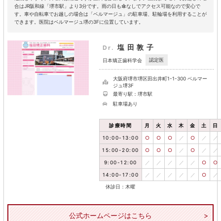
合はJR阪和線「堺市駅」より3分です。雨の日も傘なしでアクセス可能なので安心で
す。車や自転車でお越しの場合は「ベルマージュ」の駐車場、駐輪場を利用することが
できます。医院はベルマージュ堺の3Fに位置しています。
塩田敦子
Dr.
認定医
日本矯正歯科学会
大阪府堺市堺区田出井町1-1-300 ベルマー
ジュ堺3F
最寄り駅：堺市駅
駐車場あり
診療時間
月
火
水
木
金
土
日
10:00-13:00
○
○
○
／
○
／
／
15:00-20:00
○
○
○
／
○
／
／
9:00-12:00
／
／
／
／
／
○
○
14:00-17:00
／
／
／
／
／
○
／
休診日：木曜
公式ホームページはこちら