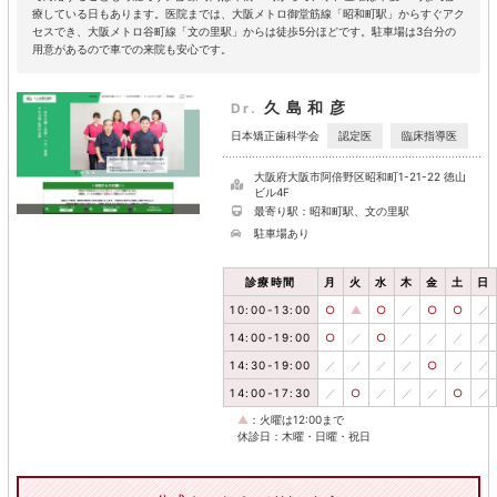
療している日もあります。医院までは、大阪メトロ御堂筋線「昭和町駅」からすぐアク
セスでき、大阪メトロ谷町線「文の里駅」からは徒歩5分ほどです。駐車場は3台分の
用意があるので車での来院も安心です。
久島和彦
Dr.
認定医
臨床指導医
日本矯正歯科学会
大阪府大阪市阿倍野区昭和町1-21-22 徳山
ビル4F
最寄り駅：昭和町駅、文の里駅
駐車場あり
診療時間
月
火
水
木
金
土
日
10:00-13:00
○
▲
○
／
○
○
／
14:00-19:00
○
／
○
／
／
／
／
14:30-19:00
／
／
／
／
○
／
／
14:00-17:30
／
○
／
／
／
○
／
▲
：火曜は12:00まで
休診日：木曜・日曜・祝日