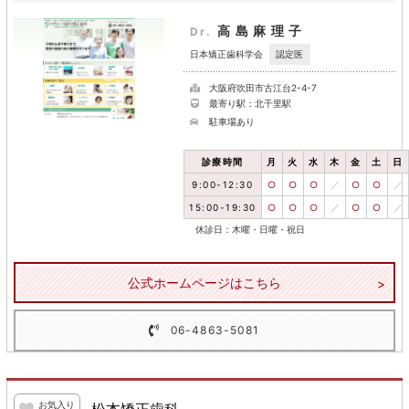
高島麻理子
Dr.
認定医
日本矯正歯科学会
大阪府吹田市古江台2-4-7
最寄り駅：北千里駅
駐車場あり
診療時間
月
火
水
木
金
土
日
9:00-12:30
○
○
○
／
○
○
／
15:00-19:30
○
○
○
／
○
○
／
休診日：木曜・日曜・祝日
公式ホームページはこちら
06-4863-5081
お気入り