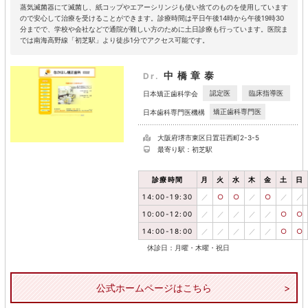
蒸気滅菌器にて滅菌し、紙コップやエアーシリンジも使い捨てのものを使用しています
ので安心して治療を受けることができます。診療時間は平日午後14時から午後19時30
分までで、学校や会社などで通院が難しい方のために土日診療も行っています。医院ま
では南海高野線「初芝駅」より徒歩1分でアクセス可能です。
中橋章泰
Dr.
認定医
臨床指導医
日本矯正歯科学会
矯正歯科専門医
日本歯科専門医機構
大阪府堺市東区日置荘西町2-3-5
最寄り駅：初芝駅
診療時間
月
火
水
木
金
土
日
14:00-19:30
／
○
○
／
○
／
／
10:00-12:00
／
／
／
／
／
○
○
14:00-18:00
／
／
／
／
／
○
○
休診日：月曜・木曜・祝日
公式ホームページはこちら