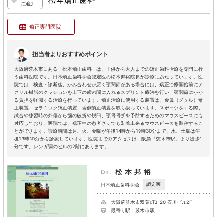
松本矯正歯科
に追加
矯正専門医院
担当者よりおすすめポイント
大阪府茨木市にある「松本矯正歯科」は、子供から大人までの矯正歯科治療を専門に行
う歯科医院です。日本矯正歯科学会認定医の松本邦裕院長が診療にあたっています。医
院では、検査・診断後、かみ合わせが悪く顎関節がある場合には、矯正治療開始前にア
クリル樹脂のクッションを上下の歯の間に入れるスプリント療法を行い、顎関節にかか
る負担を軽減する治療を行っています。矯正治療に使用する装置は、金属（メタル）矯
正装置、セラミック矯正装置、舌側矯正装置を取り扱っています。スポーツをする際、
試合や練習時の外傷から歯の破折や脱臼、顎骨骨折を予防するためのマウスピースにも
対応しており、医院では、矯正中の患者さんでも装着出来るマウスピースを製作するこ
とができます。診療時間は月、火、金曜が午後14時から19時30分まで、水、土曜は午
後13時30分から診療しています。医院までのアクセスは、阪急「茨木市駅」より徒歩1
分です。レンガ調のビルの2階にあります。
松本邦裕
Dr.
認定医
日本矯正歯科学会
大阪府茨木市双葉町3-20 石川ビル2F
最寄り駅：茨木市駅