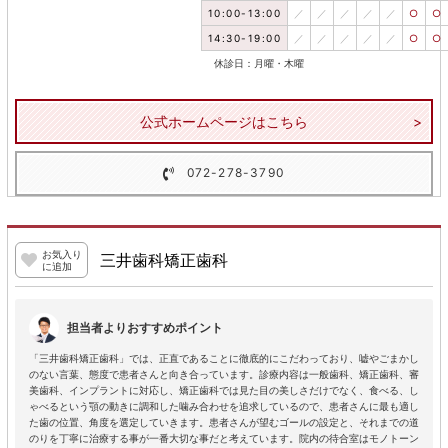
10:00-13:00
／
／
／
／
／
○
○
14:30-19:00
／
／
／
／
／
○
○
休診日：月曜・木曜
公式ホームページはこちら
072-278-3790
お気入り
三井歯科矯正歯科
に追加
担当者よりおすすめポイント
「三井歯科矯正歯科」では、正直であることに徹底的にこだわっており、嘘やごまかし
のない言葉、態度で患者さんと向き合っています。診療内容は一般歯科、矯正歯科、審
美歯科、インプラントに対応し、矯正歯科では見た目の美しさだけでなく、食べる、し
ゃべるという顎の動きに調和した噛み合わせを追求しているので、患者さんに最も適し
た歯の位置、角度を選定していきます。患者さんが望むゴールの設定と、それまでの道
のりを丁寧に治療する事が一番大切な事だと考えています。院内の待合室はモノトーン