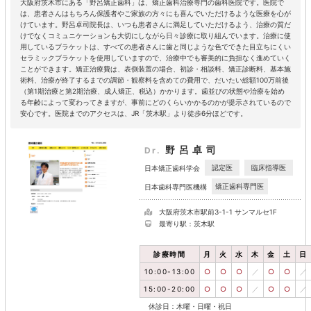
大阪府茨木市にある「野呂矯正歯科」は、矯正歯科治療専門の歯科医院です。医院で
は、患者さんはもちろん保護者やご家族の方々にも喜んでいただけるような医療を心が
けています。野呂卓司院長は、いつも患者さんに満足していただけるよう、治療の質だ
けでなくコミュニケーションも大切にしながら日々診療に取り組んでいます。治療に使
用しているブラケットは、すべての患者さんに歯と同じような色でできた目立ちにくい
セラミックブラケットを使用していますので、治療中でも審美的に負担なく進めていく
ことができます。矯正治療費は、表側装置の場合、初診・相談料、矯正診断料、基本施
術料、治療が終了するまでの調節・観察料を含めての費用で、だいたい総額100万前後
（第1期治療と第2期治療、成人矯正、税込）かかります。歯並びの状態や治療を始め
る年齢によって変わってきますが、事前にどのくらいかかるのかが提示されているので
安心です。医院までのアクセスは、JR「茨木駅」より徒歩6分ほどです。
野呂卓司
Dr.
認定医
臨床指導医
日本矯正歯科学会
矯正歯科専門医
日本歯科専門医機構
大阪府茨木市駅前3-1-1 サンマルセ1F
最寄り駅：茨木駅
診療時間
月
火
水
木
金
土
日
10:00-13:00
○
○
○
／
○
○
／
15:00-20:00
○
○
○
／
○
○
／
休診日：木曜・日曜・祝日