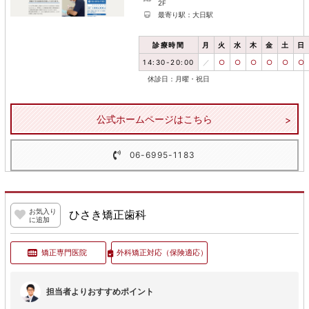
2F
最寄り駅：大日駅
診療時間
月
火
水
木
金
土
日
14:30-20:00
／
○
○
○
○
○
○
休診日：月曜・祝日
公式ホームページはこちら
06-6995-1183
お気入り
ひさき矯正歯科
に追加
矯正専門医院
外科矯正対応
（保険適応）
担当者よりおすすめポイント