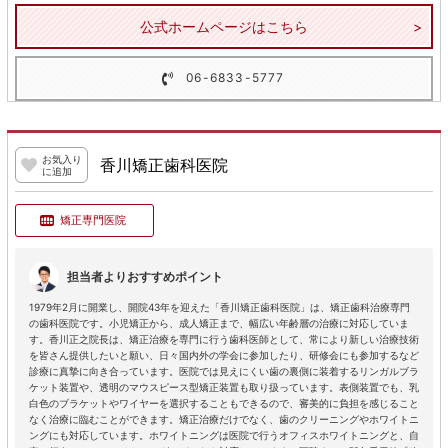
公式ホームページはこちら
06-6833-5777
お気入り
香川矯正歯科医院
に追加
矯正専門医院
担当者よりおすすめポイント
1979年2月に開業し、開院43年を迎えた「香川矯正歯科医院」は、矯正歯科治療専門
の歯科医院です。小児矯正から、成人矯正まで、幅広い年齢層の治療に対応していま
す。香川正之院長は、矯正治療を専門に行う歯科医師として、常により新しい治療技術
を皆さん提供したいと願い、日々国内外の学会に参加したり、研修会にも参加するなど
診療に真摯に向き合っています。医院では見えにくい歯の裏側に装着するリンガルブラ
ケット装置や、透明のマウスピース型矯正装置も取り扱っています。表側装置でも、乳
白色のブラケットやワイヤーを選択することもできるので、審美的に負担を感じること
なく治療に臨むことができます。矯正治療だけでなく、歯のクリーニングやホワイトニ
ングにも対応しています。ホワイトニングは医院で行うオフィスホワイトニングと、自