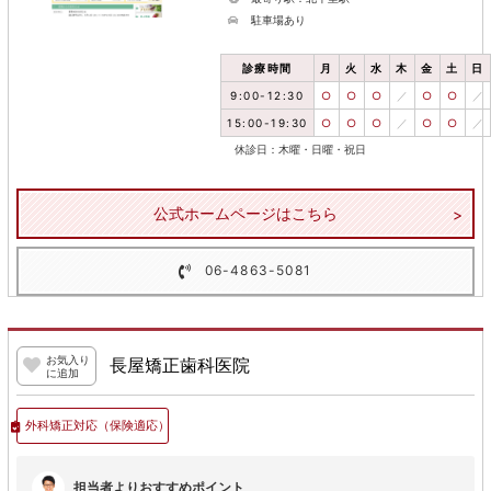
駐車場あり
診療時間
月
火
水
木
金
土
日
9:00-12:30
○
○
○
／
○
○
／
15:00-19:30
○
○
○
／
○
○
／
休診日：木曜・日曜・祝日
公式ホームページはこちら
06-4863-5081
お気入り
長屋矯正歯科医院
に追加
外科矯正対応
（保険適応）
担当者よりおすすめポイント