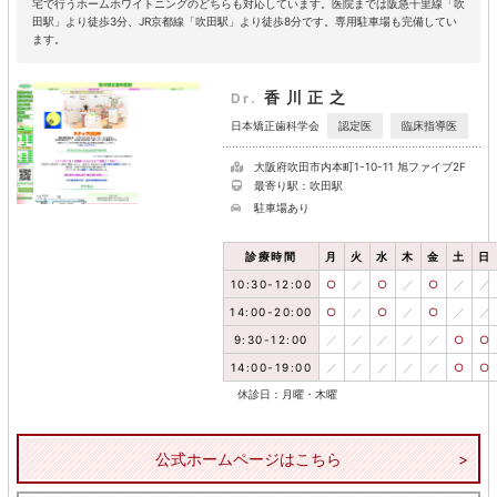
宅で行うホームホワイトニングのどちらも対応しています。医院までは阪急千里線「吹
田駅」より徒歩3分、JR京都線「吹田駅」より徒歩8分です。専用駐車場も完備してい
ます。
香川正之
Dr.
認定医
臨床指導医
日本矯正歯科学会
大阪府吹田市内本町1-10-11 旭ファイブ2F
最寄り駅：吹田駅
駐車場あり
診療時間
月
火
水
木
金
土
日
10:30-12:00
○
／
○
／
○
／
／
14:00-20:00
○
／
○
／
○
／
／
9:30-12:00
／
／
／
／
／
○
○
14:00-19:00
／
／
／
／
／
○
○
休診日：月曜・木曜
公式ホームページはこちら