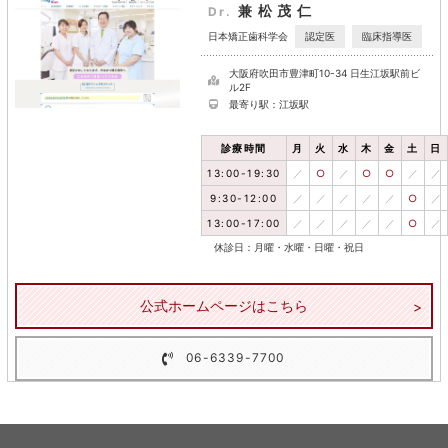
兼松茂仁
Dr.
認定医
臨床指導医
日本矯正歯科学会
大阪府吹田市豊津町10-34 日生江坂駅前ビ
ル2F
最寄り駅：江坂駅
診療時間
月
火
水
木
金
土
日
13:00-19:30
／
○
／
○
○
／
／
9:30-12:00
／
／
／
／
／
○
／
13:00-17:00
／
／
／
／
／
○
／
休診日：月曜・水曜・日曜・祝日
公式ホームページはこちら
06-6339-7700