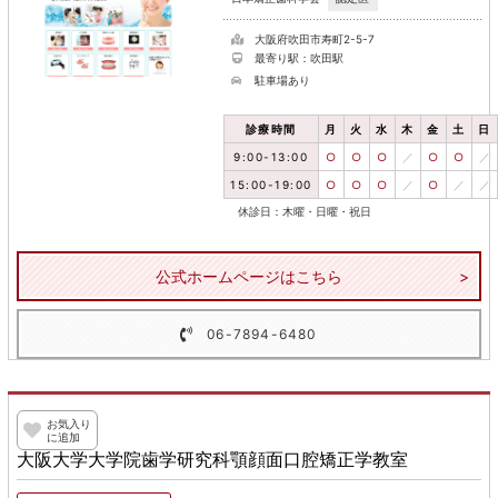
大阪府吹田市寿町2-5-7
最寄り駅：吹田駅
駐車場あり
診療時間
月
火
水
木
金
土
日
9:00-13:00
○
○
○
／
○
○
／
15:00-19:00
○
○
○
／
○
／
／
休診日：木曜・日曜・祝日
公式ホームページはこちら
06-7894-6480
お気入り
に追加
大阪大学大学院歯学研究科顎顔面口腔矯正学教室