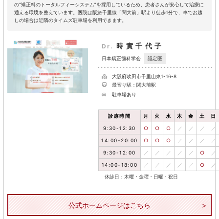
の“矯正料のトータルフィーシステム”を採用しているため、患者さんが安心して治療に
通える環境を整えています。医院は阪急千里線「関大前」駅より徒歩1分で、車でお越
しの場合は近隣のタイムズ駐車場を利用できます。
時實千代子
Dr.
認定医
日本矯正歯科学会
大阪府吹田市千里山東1-16-8
最寄り駅：関大前駅
駐車場あり
診療時間
月
火
水
木
金
土
日
9:30-12:30
○
○
○
／
／
／
／
14:00-20:00
○
○
○
／
／
／
／
9:30-12:00
／
／
／
／
／
○
／
14:00-18:00
／
／
／
／
／
○
／
休診日：木曜・金曜・日曜・祝日
公式ホームページはこちら