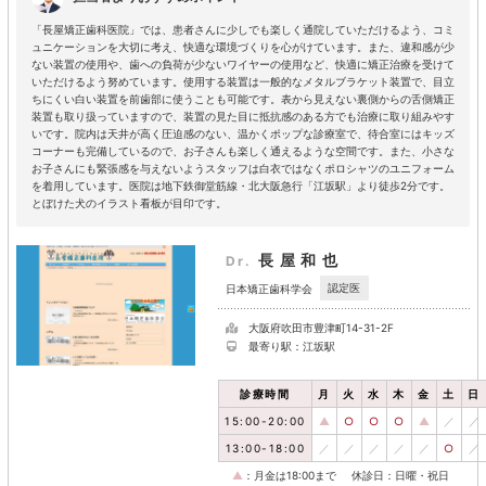
「長屋矯正歯科医院」では、患者さんに少しでも楽しく通院していただけるよう、コミ
ュニケーションを大切に考え、快適な環境づくりを心がけています。また、違和感が少
ない装置の使用や、歯への負荷が少ないワイヤーの使用など、快適に矯正治療を受けて
いただけるよう努めています。使用する装置は一般的なメタルブラケット装置で、目立
ちにくい白い装置を前歯部に使うことも可能です。表から見えない裏側からの舌側矯正
装置も取り扱っていますので、装置の見た目に抵抗感のある方でも治療に取り組みやす
いです。院内は天井が高く圧迫感のない、温かくポップな診療室で、待合室にはキッズ
コーナーも完備しているので、お子さんも楽しく通えるような空間です。また、小さな
お子さんにも緊張感を与えないようスタッフは白衣ではなくポロシャツのユニフォーム
を着用しています。医院は地下鉄御堂筋線・北大阪急行「江坂駅」より徒歩2分です。
とぼけた犬のイラスト看板が目印です。
長屋和也
Dr.
認定医
日本矯正歯科学会
大阪府吹田市豊津町14-31-2F
最寄り駅：江坂駅
診療時間
月
火
水
木
金
土
日
15:00-20:00
▲
○
○
○
▲
／
／
13:00-18:00
／
／
／
／
／
○
／
▲
：月金は18:00まで
休診日：日曜・祝日