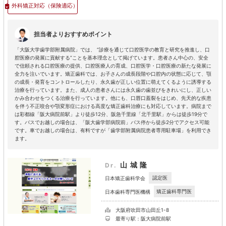
外科矯正対応
（保険適応）
担当者よりおすすめポイント
「大阪大学歯学部附属病院」では、 “診療を通じて口腔医学の教育と研究を推進し、口
腔医療の発展に貢献する”ことを基本理念として掲げています。患者さん中心の、安全
で信頼される口腔医療の提供、口腔医療人の育成、口腔医学・口腔医療の新たな発展に
全力を注いでいます。矯正歯科では、お子さんの成長段階や口腔内の状態に応じて、顎
の成長・発育をコントロールしたり、永久歯が正しい位置に萌えてくるように誘導する
治療を行っています。また、成人の患者さんには永久歯の歯並びをきれいにし、正しい
かみ合わせをつくる治療を行っています。他にも、口唇口蓋裂をはじめ、先天的な疾患
を伴う不正咬合や顎変形症における高度な矯正歯科治療にも対応しています。病院まで
は彩都線「阪大病院前駅」より徒歩12分、阪急千里線「北千里駅」からは徒歩19分で
す。バスでお越しの場合は、「阪大歯学部病院前」バス停から徒歩2分でアクセス可能
です。車でお越しの場合は、有料ですが「歯学部附属病院患者専用駐車場」を利用でき
ます。
山城隆
Dr.
認定医
日本矯正歯科学会
矯正歯科専門医
日本歯科専門医機構
大阪府吹田市山田丘1-8
最寄り駅：阪大病院前駅