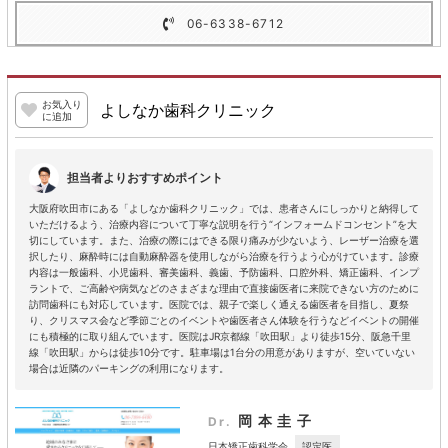
06-6338-6712
お気入り
よしなか歯科クリニック
に追加
担当者よりおすすめポイント
大阪府吹田市にある「よしなか歯科クリニック」では、患者さんにしっかりと納得して
いただけるよう、治療内容について丁寧な説明を行う“インフォームドコンセント”を大
切にしています。また、治療の際にはできる限り痛みが少ないよう、レーザー治療を選
択したり、麻酔時には自動麻酔器を使用しながら治療を行うよう心がけています。診療
内容は一般歯科、小児歯科、審美歯科、義歯、予防歯科、口腔外科、矯正歯科、インプ
ラントで、ご高齢や病気などのさまざまな理由で直接歯医者に来院できない方のために
訪問歯科にも対応しています。医院では、親子で楽しく通える歯医者を目指し、夏祭
り、クリスマス会など季節ごとのイベントや歯医者さん体験を行うなどイベントの開催
にも積極的に取り組んでいます。医院はJR京都線「吹田駅」より徒歩15分、阪急千里
線「吹田駅」からは徒歩10分です。駐車場は1台分の用意がありますが、空いていない
場合は近隣のパーキングの利用になります。
岡本圭子
Dr.
認定医
日本矯正歯科学会