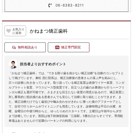
06-6383-8211
お気入り
かねまつ矯正歯科
に追加
無料相談あり
矯正専門医院
担当者よりおすすめポイント
「かねまつ矯正歯科」では、“できる限り歯を抜かない矯正治療”を治療のコンセプトと
して掲げています。兼松 茂仁院長は、矯正治療後の患者さんの喜ぶ声を励みにし、
日々の診療に向き合っています。取り扱っている矯正装置は表側ワイヤー装置、リンガ
ルブラケット装置、マウスピース型装置です。目立つ上の歯のみ裏側から行うハーフリ
ンガル矯正も選択可能です。さまざまな目立たない装置の用意があるので、矯正装置に
対し審美的に抵抗感のある患者さんでも安心して治療に取り組むことができます。ま
た、矯正治療だけでなく歯並びや噛み合わせがきれいに整った後のアフターケアとし
て、自宅で行うホームホワイトニングも用意しています。診療時間は平日の火曜、木
曜、金曜日の午後13時からと、ゆったりめのスタートです。土曜日は午前中から夕方
まで診療しています。医院は地下鉄御堂筋線「江坂駅」5番出口からすぐです。専用駐
車場はありませんので近隣のパーキングの利用になります。