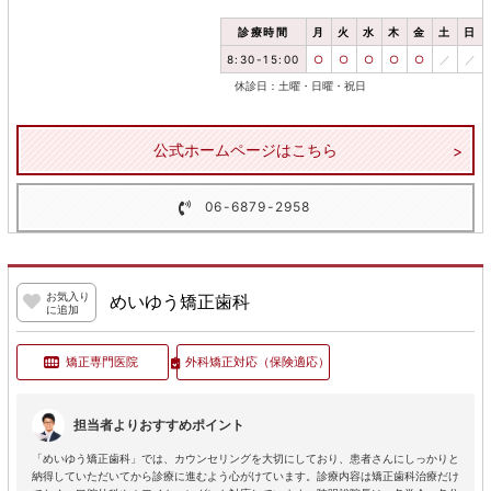
診療時間
月
火
水
木
金
土
日
8:30-15:00
○
○
○
○
○
／
／
休診日：土曜・日曜・祝日
公式ホームページはこちら
06-6879-2958
お気入り
めいゆう矯正歯科
に追加
矯正専門医院
外科矯正対応
（保険適応）
担当者よりおすすめポイント
「めいゆう矯正歯科」では、カウンセリングを大切にしており、患者さんにしっかりと
納得していただいてから診療に進むよう心がけています。診療内容は矯正歯科治療だけ