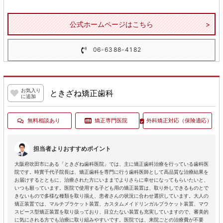
公式ホームページはこちら
06-6388-4182
お気入り
ときざね矯正歯科
に追加
無料相談あり
矯正専門医院
外科矯正対応
（保険適応）
担当者よりおすすめポイント
大阪府吹田市にある「ときざね歯科医院」では、主に矯正歯科治療を行っている歯科医
院です。時實千代子院長は、矯正歯科を専門に行う歯科医師として高品質な治療結果を
お届けするとともに、治療された方にいままでよりさらに幸せになってもらいたいと、
いつも願っています。医院で使用する子ども用の矯正装置は、取り外しできるものとで
きないもので多様な種類を取り揃え、患者さんの状況に合わせ選択しています。大人の
矯正装置では、マルチブラケット装置、カスタムメイドリンガルブラケット装置、マウ
スピース型矯正装置を取り扱っており、目立たない装置も充実していますので、審美的
に気にされる方でも治療に取り組みやすいです。医院では、来院ごとの治療費が不要