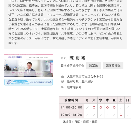
でなく、口腔外科やホワイトニングにも対応しています。陳明裕院長は、各学会・各分
野での認定医、指導医、臨床指導医を務めており、特に矯正に関する知識や技術は高い
レベルで広く網羅し、あらゆる治療に対応することができます。お子さんの矯正では床
矯正、バネ式側方拡大装置、マウスピース型矯正装置、ムーシールド、FKOなど多様
な装置を取り扱っており、大人の矯正でも一般的なマルチブラケット装置から目立たな
い装置まで患者さんの要望に合った治療法で対応しています。診療時間は平日午後14
時から午後20時までで、土曜日は午前中から診療していますので平日の来院が難しい
方でも通院しやすいです。医院は阪急「北千里駅」の目の前にあり、ピンク色の看板と
大きな歯のイラストが目印です。車でお越しの際は「ディオス北千里駐車場」が利用可
能です。
陳明裕
Dr.
認定医
臨床指導医
日本矯正歯科学会
大阪府吹田市古江台4-2-25
最寄り駅：北千里駅
駐車場あり
診療時間
月
火
水
木
金
土
日
14:00-20:00
／
○
○
○
○
／
／
10:00-18:00
／
／
／
／
／
○
／
休診日：月曜・日曜・祝日