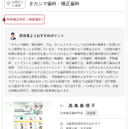
お気入り
タカシマ歯科・矯正歯科
に追加
外科矯正対応
（保険適応）
担当者よりおすすめポイント
「タカシマ歯科・矯正歯科」では、ホームドクターとしてお口全体の健康を一生涯にわ
たり管理することを目指しています。できるだけ削らない治療を心がけ、ご自身の歯で
快適な食生活・社会生活を送っていただけるよう一般歯科医と矯正歯科医の2人体制で
サポートしています。診療内容は一般歯科、矯正歯科、小児歯科、審美歯科、予防歯
科、インプラントと幅広く対応しています。矯正歯科では、装置の調節の度に歯みがき
指導、プロフェッショナルクリーニング、フッ素塗布を行い、お子さんから大人の方ま
で１人１人の虫歯リスクに応じたケアを歯科衛生士がサポートしています。医院では、
お子さんの健全な発育を目指し、予防歯科などで親御さんをサポートする“たけのこク
ラブ”という取り組みを行っているのも特徴です。医院までは阪急千里線「北千里駅」
から徒歩7分です。バスでお越しの場合は「古江台5丁目」バス停よりすぐです。水色
の外観が目印で、医院正面に駐車場があります。
高島麻理子
Dr.
認定医
日本矯正歯科学会
大阪府吹田市古江台2-4-7
最寄り駅：北千里駅