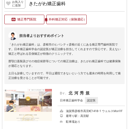
お気入り
きたがわ矯正歯科
に追加
矯正専門医院
外科矯正対応
（保険適応）
担当者よりおすすめポイント
「きたがわ矯正歯科」は、彦根市のヒバシティ彦根の近くにある矯正専門歯科医院で
す。日本矯正歯科学会の認定医が矯正治療を担当してくれますので安心です。見えない
矯正と呼ばれる舌側矯正が特徴のクリニックです。
唇顎口蓋裂及びその他症候群等についての矯正治療は、きたがわ矯正歯科では健康保険
が適応となります。
土日も診療していますので、平日は通院できないという方でも週末の時間を利用して矯
正治療を受けることが可能です。
北河秀規
Dr.
認定医
日本矯正歯科学会
滋賀県彦根市高宮町1418-1 ウェルスMori1F
最寄り駅：高宮駅
駐車場あり