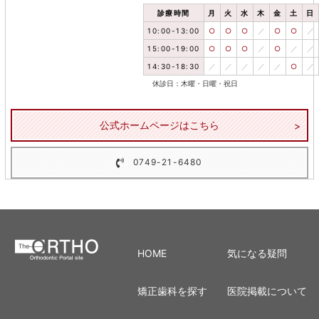
診療時間
月
火
水
木
金
土
日
10:00-13:00
○
○
○
／
○
○
／
15:00-19:00
○
○
○
／
○
／
／
14:30-18:30
／
／
／
／
／
○
／
休診日：木曜・日曜・祝日
公式ホームページはこちら
0749-21-6480
HOME
気になる疑問
矯正歯科を探す
医院掲載について