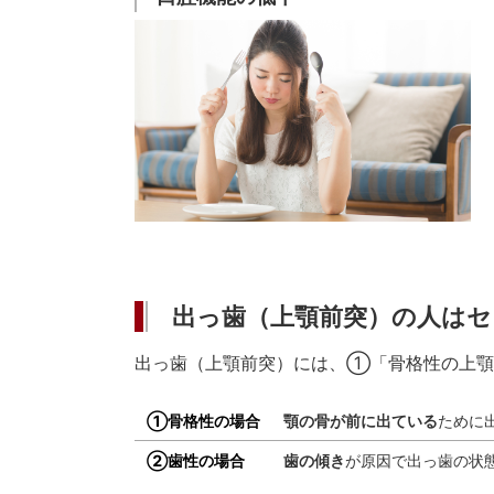
出っ歯（上顎前突）の人は
出っ歯（上顎前突）には、①「骨格性の上顎
①骨格性の場合
顎の骨が前に出ている
ために
②歯性の場合
歯の傾き
が原因で出っ歯の状