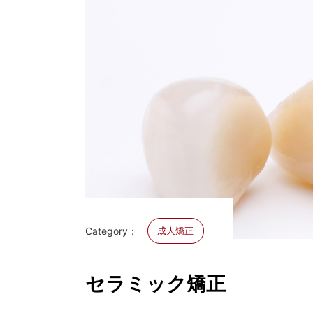
Category：
成人矯正
セラミック矯正