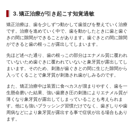
3. 矯正治療が引き起こす知覚過敏
矯正治療は、歯を少しずつ動かして歯並びを整えていく治療
です。治療を進めていく中で、歯を動かしたときに歯と歯ぐ
きの間に隙間ができることがあります。歯ぐきとの間に隙間
ができると歯の根っこが露出してしまいます。
先ほど述べた通り、歯の根っこの部分はエナメル質に覆われ
ていないため歯ぐきに覆われていないと象牙質が露出してし
まいます。そのため、刺激が歯ぐきとの間に生じた隙間から
入ってくることで象牙質が刺激され歯がしみるのです。
また、矯正治療中は装置に食べカスが溜まりやすく、歯を一
生懸命磨いた結果、強い歯磨き圧の刺激によりエナメル質が
薄くなり象牙質が露出してしまっていることも考えられま
す。他にも強いブラッシング習慣だけでなく、歯ぎしりや歯
周病などにより象牙質が露出する事で症状が出る場合もあり
ます。