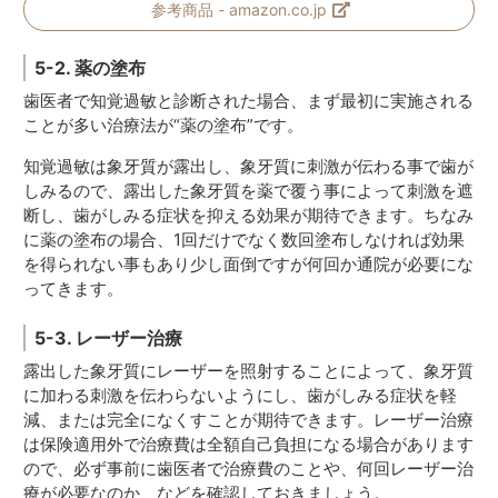
参考商品 - amazon.co.jp
5-2. 薬の塗布
歯医者で知覚過敏と診断された場合、まず最初に実施される
ことが多い治療法が“薬の塗布”です。
知覚過敏は象牙質が露出し、象牙質に刺激が伝わる事で歯が
しみるので、露出した象牙質を薬で覆う事によって刺激を遮
断し、歯がしみる症状を抑える効果が期待できます。ちなみ
に薬の塗布の場合、1回だけでなく数回塗布しなければ効果
を得られない事もあり少し面倒ですが何回か通院が必要にな
ってきます。
5-3. レーザー治療
露出した象牙質にレーザーを照射することによって、象牙質
に加わる刺激を伝わらないようにし、歯がしみる症状を軽
減、または完全になくすことが期待できます。レーザー治療
は保険適用外で治療費は全額自己負担になる場合があります
ので、必ず事前に歯医者で治療費のことや、何回レーザー治
療が必要なのか、などを確認しておきましょう。