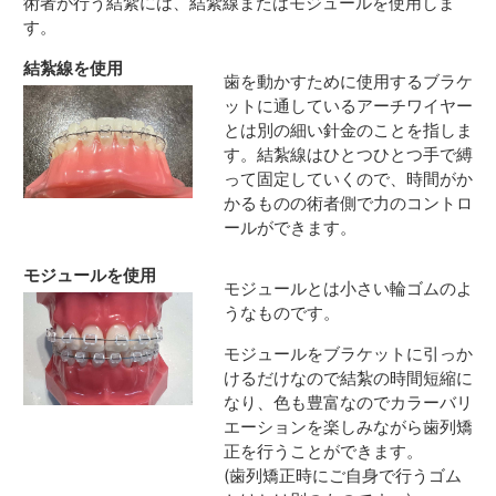
術者が行う結紮には、結紮線またはモジュールを使用しま
す。
結紮線を使用
歯を動かすために使用するブラケ
ットに通しているアーチワイヤー
とは別の細い針金のことを指しま
す。結紮線はひとつひとつ手で縛
って固定していくので、時間がか
かるものの術者側で力のコントロ
ールができます。
モジュールを使用
モジュールとは小さい輪ゴムのよ
うなものです。
モジュールをブラケットに引っか
けるだけなので結紮の時間短縮に
なり、色も豊富なのでカラーバリ
エーションを楽しみながら歯列矯
正を行うことができます。
(歯列矯正時にご自身で行うゴム